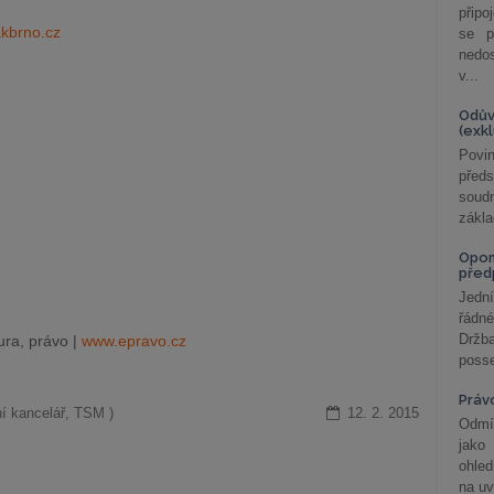
připo
kbrno.cz
se p
nedo
v...
Odův
(exk
Povin
před
soudn
zákla
Opom
před
Jední
řádné
Držba
ra, právo |
www.epravo.cz
posse
Práv
ní kancelář, TSM )
12. 2. 2015
Odmít
jako
ohle
na uv