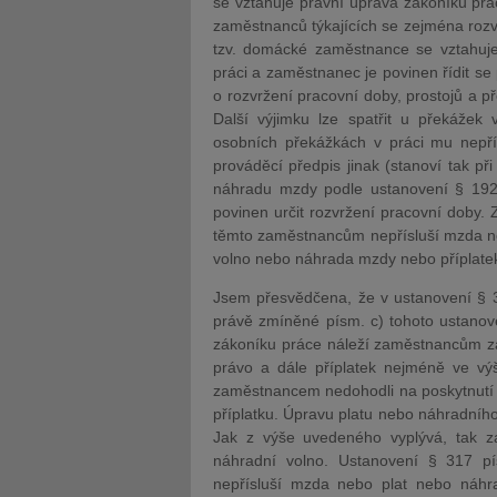
se vztahuje právní úprava zákoníku prá
zaměstnanců týkajících se zejména roz
tzv. domácké zaměstnance se vztahuje 
práci a zaměstnanec je povinen řídit se
o rozvržení pracovní doby, prostojů a p
Další výjimku lze spatřit u překážek 
osobních překážkách v práci mu nepří
prováděcí předpis jinak (stanoví tak při
náhradu mzdy podle ustanovení § 192 
povinen určit rozvržení pracovní doby. 
těmto zaměstnancům nepřísluší mzda ne
volno nebo náhrada mzdy nebo příplatek
Jsem přesvědčena, že v ustanovení § 3
právě zmíněné písm. c) tohoto ustanove
zákoníku práce náleží zaměstnancům za
právo a dále příplatek nejméně ve v
zaměstnancem nedohodli na poskytnutí 
příplatku. Úpravu platu nebo náhradního
Jak z výše uvedeného vyplývá, tak z
náhradní volno. Ustanovení § 317 p
nepřísluší mzda nebo plat nebo náhra