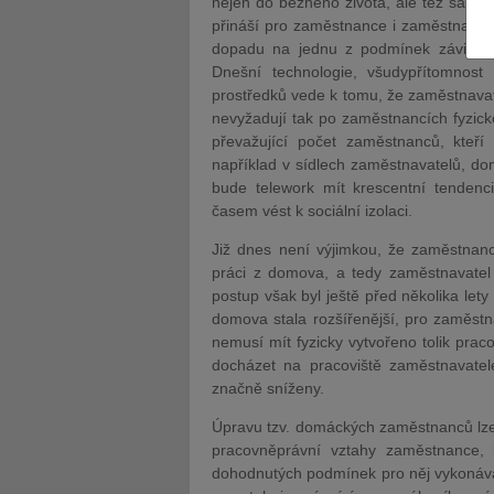
nejen do běžného života, ale též samo
přináší pro zaměstnance i zaměstnavate
dopadu na jednu z podmínek závislé p
Dnešní technologie, všudypřítomnost
prostředků vede k tomu, že zaměstnavat
nevyžadují tak po zaměstnancích fyzicko
převažující počet zaměstnanců, kteř
JUDr. Tomáš Nielsen
JUDr. Tom
například v sídlech zaměstnavatelů, do
Kurzy lektora
Kurzy le
bude telework mít krescentní tendenc
časem vést k sociální izolaci.
Již dnes není výjimkou, že zaměstnanc
práci z domova, a tedy zaměstnavatel n
postup však byl ještě před několika let
domova stala rozšířenější, pro zaměstn
nemusí mít fyzicky vytvořeno tolik pra
docházet na pracoviště zaměstnavatel
značně sníženy.
Úpravu tzv. domáckých zaměstnanců lze
pracovněprávní vztahy zaměstnance, k
dohodnutých podmínek pro něj vykonává 