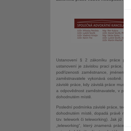
Ustanovení § 2 zákoníku práce posky
ustanovení je závislou prací práce, kt
podřízenosti zaměstnance, jménem z
zaměstnavatele vykonává osobně. Od
závislé práce, kdy závislá práce musí b
a odpovědnost zaměstnavatele, v praco
dohodnutém místě.
Poslední podmínka závislé práce, tedy v
dohodnutém místě, dopadá právě na t
tzv. telework či teleworking). Jak již n
„teleworking“, který znamená práce na