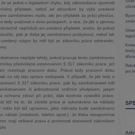
Uzaví
že se jedná o legislativní chybu, kdy zákonodárce opomněl
zřizo
míněný příplatek, neboť
ad absurdum
by výše uvedené
ane zaměstnanec mzdu, ale jen příplatek za práci přesčas,
Byzny
změn
e tedy uvažovat o dvou postupech, a sice, že jde o zjevnou
 skutečně nepřísluší ani uvedený příplatek, anebo, že pokud
Urban
oučilo, pak je třeba jej zaměstnanci poskytnout, neboť tak
legis
uvedený rozpor by měl být ze zákoníku práce odstraněn,
Kone
émy.
limit
důvo
aměstnance nepůjde tehdy, pokud pracuje tento zaměstnanec
mínka předvídaná ustanovením § 317 zákoníku práce, jež
Rekor
ám rozvrhuje pracovní dobu. Pokud tedy pracovní dobu
pro l
pak na něj tato úprava nedopadá. V případě, že jde tedy o
anovení § 317 zákoníku práce, pak by zaměstnavatel měl
aměstnancem či jednostranně vnitřním předpisem, jakým
ochrana zdraví při práci, dále kontrola výsledků práce,
at též na to, že závislá práce je vykonávána na náklady
y mělo být též upraveno, jaká náhrada bude zaměstnanci
ho nářadí (notebook, telefon apod.). Je třeba nezapomínat
anec mají veškeré práva a povinnosti stanovené zákoníkem
ýše.