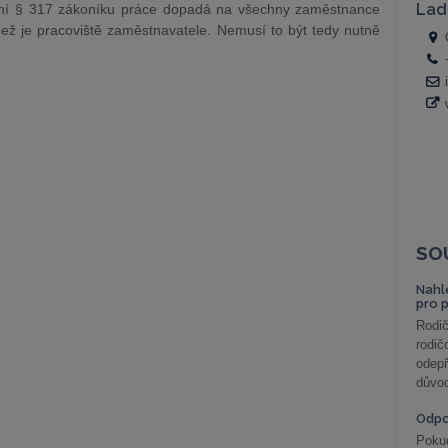
ní § 317 zákoníku práce dopadá na všechny zaměstnance
ež je pracoviště zaměstnavatele. Nemusí to být tedy nutně
SO
Nahl
pro 
Rodič
rodič
odepř
důvod
Odp
Poku