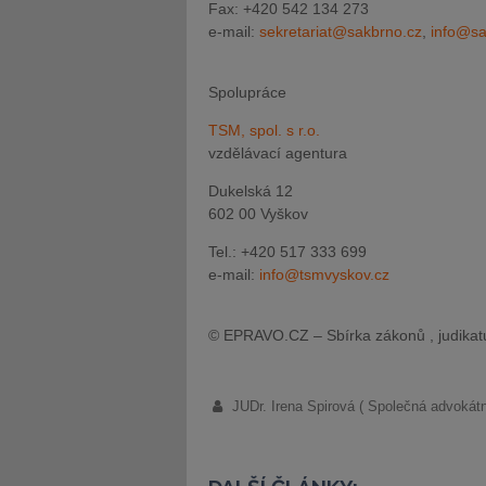
Fax: +420 542 134 273
e-mail:
sekretariat@sakbrno.cz
,
info@sa
Spolupráce
TSM, spol. s r.o.
vzdělávací agentura
Dukelská 12
602 00 Vyškov
Tel.: +420 517 333 699
e-mail:
info@tsmvyskov.cz
© EPRAVO.CZ – Sbírka zákonů , judikatu
JUDr. Irena Spirová ( Společná advokát