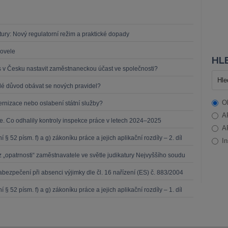
ruktury: Nový regulatorní režim a praktické dopady
novele
HLE
s v Česku nastavit zaměstnaneckou účast ve společnosti?
lé důvod obávat se nových pravidel?
O
rnizace nebo oslabení státní služby?
A
 Co odhalily kontroly inspekce práce v letech 2024–2025
A
52 písm. f) a g) zákoníku práce a jejich aplikační rozdíly – 2. díl
In
„opatrnosti“ zaměstnavatele ve světle judikatury Nejvyššího soudu
bezpečení při absenci výjimky dle čl. 16 nařízení (ES) č. 883/2004
52 písm. f) a g) zákoníku práce a jejich aplikační rozdíly – 1. díl