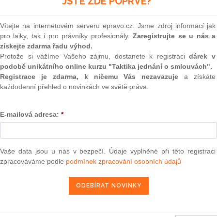
JSTE ZDE POPRVÉ?
(onli
2
Vítejte na internetovém serveru epravo.cz. Jsme zdroj informací jak
Prakt
pro laiky, tak i pro právníky profesionály.
Zaregistrujte se u nás a
smluv
získejte zdarma řadu výhod.
0
Protože si vážíme Vašeho zájmu, dostanete k registraci
dárek v
Prakt
podobě unikátního online kurzu "Taktika jednání o smlouvách".
judik
Registrace je zdarma, k ničemu Vás nezavazuje
a získáte
každodenní přehled o novinkách ve světě práva.
ONL
tuje jednoznačnou definici závislé práce. Podle tohoto
erá je vykonávána ve vztahu nadřízenosti zaměstnavatele a
E-mailová adresa:
*
Vnos
aměstnavatele, podle jeho pokynů a zaměstnanec ji pro
valor
stavec 2 téhož ustanovení pak stanoví podmínky výkonu
soud
ýt vykonávána za mzdu, plat či odměnu za práci, na náklady
Výpo
vní době na pracovišti zaměstnavatele, případně na jiném
Vaše data jsou u nás v bezpečí. Údaje vyplněné při této registraci
neom
zpracováváme podle
podmínek zpracování osobních údajů
Nová 
ýkon práce na pracovišti zaměstnavatele, případně na jiném
zv. domácké zaměstnance (v praxi též známo pod pojmem
Změn
energ
ázev napovídá, jde o terminologický pojem z anglického slova
 dálku či práci z domu. Expanze informačních technologií
Čern