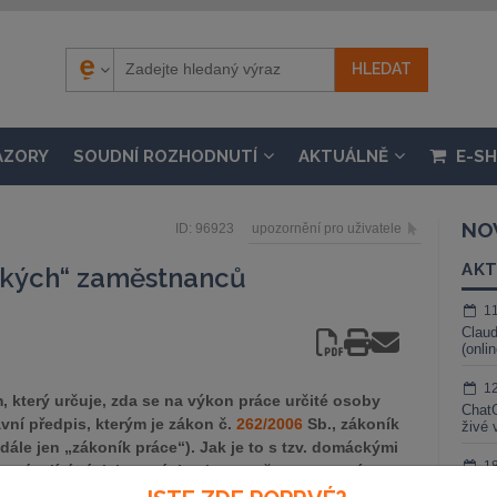
ÁZORY
SOUDNÍ ROZHODNUTÍ
AKTUÁLNĚ
E-S
NO
ID: 96923
upozornění pro uživatele
AKT
kých“ zaměstnanců
1
Claud
(onli
1
, který určuje, zda se na výkon práce určité osoby
ChatG
ní předpis, kterým je zákon č.
262/2006
Sb., zákoník
živé 
dále jen „zákoník práce“). Jak je to s tzv. domáckými
1
návající závislou práci nebo na ně ustanovení
Gemin