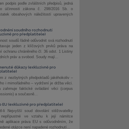
jen podpis podle zvláštních předpisů, jedná
o účinnosti zákona č. 298/2016 Sb. o
statek obsahových náležitostí upravených
odnění soudního rozhodnutí
luzivně pro předplatitele)
nost soudů řádně odůvodnit svá rozhodnutí
stavuje jeden z klíčových prvků práva na
í ochranu chráněného čl. 36 odst. 1 Listiny
dních práv a svobod. Soudy mají...
enuté důkazy (exkluzivně pro
platitele)
m z nezbytných předpokladů jakéhokoliv –
ho i mimořádného – vydržení je držba věci.
 zahrnuje faktické ovládání věci (corpus
ssionis) a současně...
o EU (exkluzivně pro předplatitele)
l-li Nejvyšší soud dovolání stěžovatelky
 nepřípustné ve vztahu k její námitce
dně aplikace práva EU s odůvodněním, že
edené otázce není napadené rozhodnutí...