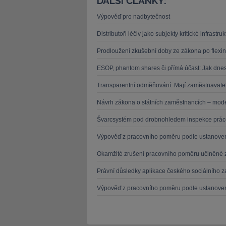
DALŠÍ ČLÁNKY:
Výpověď pro nadbytečnost
Distributoři léčiv jako subjekty kritické infrast
Prodloužení zkušební doby ze zákona po flexi
ESOP, phantom shares či přímá účast: Jak dne
Transparentní odměňování: Mají zaměstnavate
Návrh zákona o státních zaměstnancích – mode
Švarcsystém pod drobnohledem inspekce práce.
Výpověď z pracovního poměru podle ustanovení § 
Okamžité zrušení pracovního poměru učiněné z 
Právní důsledky aplikace českého sociálního za
Výpověď z pracovního poměru podle ustanovení § 