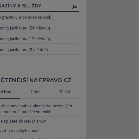
AZÍNY A SLUŽBY
o právníky a poradce (e-book)
oring judikatury (24 měsíců)
oring judikatury (12 měsíců)
oring judikatury (6 měsíců)
JČTENĚJŠÍ NA EPRAVO.CZ
24 hod
7 dní
30 dní
ní nemovitosti ve vlastnictví nezletilých
partnerem či manželem rodiče
e upíšete do reality show
věď pro nadbytečnost