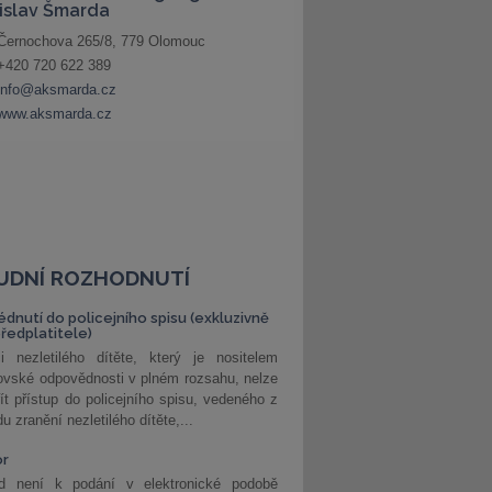
UDNÍ ROZHODNUTÍ
édnutí do policejního spisu (exkluzivně
předplatitele)
i nezletilého dítěte, který je nositelem
ovské odpovědnosti v plném rozsahu, nelze
ít přístup do policejního spisu, vedeného z
u zranění nezletilého dítěte,...
or
d není k podání v elektronické podobě