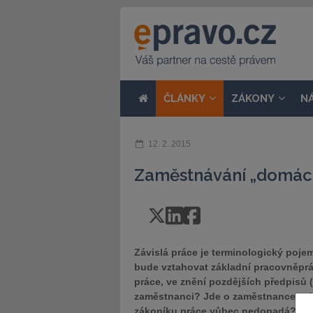
ČLÁNKY
ZÁKONY
N
12. 2. 2015
Zaměstnávání „domác
Závislá práce je terminologický pojem
bude vztahovat základní pracovněpráv
práce, ve znění pozdějších předpisů (
zaměstnanci? Jde o zaměstnance vyko
zákoníku práce vůbec nedopadá?