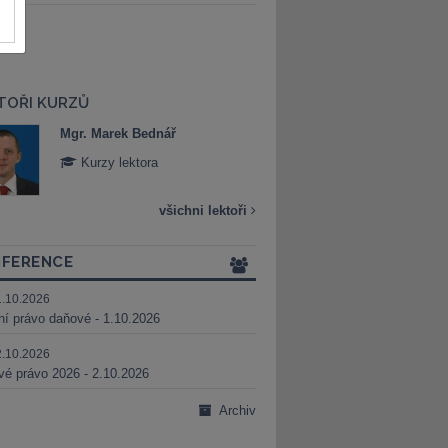
TOŘI KURZŮ
Mgr. Marek Bednář
Mgr. Veronika 
Kurzy lektora
Kurzy lektora
všichni lektoři
FERENCE
1.10.2026
ní právo daňové - 1.10.2026
2.10.2026
é právo 2026 - 2.10.2026
Archiv