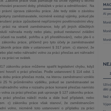
ce. Zákoník práce však pamatuje na určité výjimky u těchto
MAG
vrhování pracovní doby, překážek v práci a odměňování. Na
právní úprava zákoníku práce. Jde tedy stále o závislou
AI pr
 pokyny zaměstnavatele, nicméně existují výjimky, pokud jde
řerušení práce způsobené nepříznivými povětrnostními vlivy.
Monit
v práci na straně zaměstnance, kdy při jiných důležitých
Monit
sluší náhrada mzdy nebo platu, pokud nestanoví zvláštní
 účasti na svatbě, pohřbu a při přestěhování), nebo jde-li o
Monit
zákoníku práce, přičemž pro tyto účely je zaměstnavatel
Zákoník práce dále v ustanovení § 317 písm. c) stanoví, že
bo plat nebo náhradní volno za práci přesčas ani náhradní
 za práci ve svátek.
NE
17 zákoníku práce můžeme spatřit legislativní chybu, když
ní hovoří o práci přesčas. Podle ustanovení § 114 odst. 1
 dobu práce přesčas mzda, na kterou zaměstnanci vzniklo
ýši 25 % průměrného výdělku, pokud se zaměstnavatel se
Užívá
náhradního volna v rozsahu práce konané přesčas namísto
dětí 
 volna za práci přesčas pak upravuje § 127 zákoníku práce.
Než s
a práci přesčas náleží mzda a dále buď příplatek, nebo
ísm. c) zákoníku práce však stanoví, že zaměstnancům
Výpo
dní volno, nicméně toto ustanovení o příplatku za práci