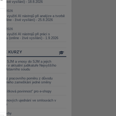
ne - živé vysílání) - 18.8.2026
5.08.2026
ické využití AI nástrojů při analýze a tvorbě
 (online - živé vysílání) - 25.8.2026
1.09.2026
ické využití AI nástrojů při práci s
aturou (online - živé vysílání) - 1.9.2026
INE KURZY
y ze SJM a vnosy do SJM a jejich
izace v aktuální judikatuře Nejvyššího
u a Ústavního soudu
věď z pracovního poměru z důvodu
luveného zameškání jedné směny
„tlačítková povinnost“ pro e-shopy
a cenových ujednání ve smlouvách v
etice
é stavby