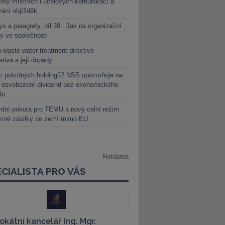
rky místních i účelových komunikací a
vání objížděk
s a paragrafy, díl 39.: Jak na organizační
y ve společnosti
 waste water treatment directive –
lativa a její dopady
c prázdných holdingů? NSS upozorňuje na
y osvobození dividend bez ekonomického
du
dní pokuta pro TEMU a nový celní režim
evné zásilky ze zemí mimo EU