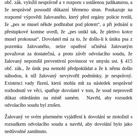
obč. zák. vyložil nesprávně a v rozporu s ustálenou judikaturou, a
že nesprávně posoudil důkazní břemeno stran. Poukazuje na
rozporné výpovědi žalovaného, který před orgány policie tvrdil,
že „pes se musel někde podhrabat pod plotem“, a při jednání u
přestupkové komise uvedl, že „pes unikl tak, že pletivo kotce
musel prokousat“. Dovolatel má za to, že došlo-li k úniku psa z
pozemku žalovaného, nelze opatření učiněná žalovaným
považovat za dostatečná, a proto závěr odvolacího soudu, že
žalovaný neporušil preventivní povinnost ve smyslu ust. § 415
obč. zák., že únik psa nemohl předpokládat a že k němu došlo
náhodou, k níž žalovaný nevytvořil podmínky, je nesprávný.
Existenci vady řízení, která mohla mít za následek nesprávné
rozhodnutí ve věci, spatřuje dovolatel v tom, že soud neprovedl
důkaz ohledáním na místě samém.
Navrhl, aby rozsudek
odvolacího soudu byl zrušen.
Žalovaný ve svém písemném vyjádření k dovolání se ztotožnil s
rozsudkem odvolacího soudu a navrhl, aby dovolání bylo jako
nedůvodné zamítnuto.