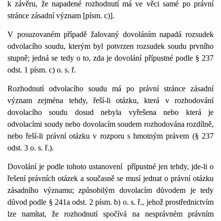
k závěru, že napadené rozhodnutí má ve věci samé po právní
stránce zásadní význam [písm. c)].
V posuzovaném případě žalovaný dovoláním napadá rozsudek
odvolacího soudu, kterým byl potvrzen rozsudek soudu prvního
stupně; jedná se tedy o to, zda je dovolání přípustné podle § 237
odst. 1 písm. c) o. s. ř.
Rozhodnutí odvolacího soudu má po právní stránce zásadní
význam zejména tehdy, řeší-li otázku, která v rozhodování
dovolacího soudu dosud nebyla vyřešena nebo která je
odvolacími soudy nebo dovolacím soudem rozhodována rozdílně,
nebo řeší-li právní otázku v rozporu s hmotným právem (§ 237
odst. 3 o. s. ř.).
Dovolání je podle tohoto ustanovení
přípustné jen tehdy, jde-li o
řešení právních otázek a současně se musí jednat o právní otázku
zásadního významu; způsobilým dovolacím důvodem je tedy
důvod podle § 241a odst. 2 písm. b) o. s. ř., jehož prostřednictvím
lze namítat, že rozhodnutí spočívá na nesprávném právním