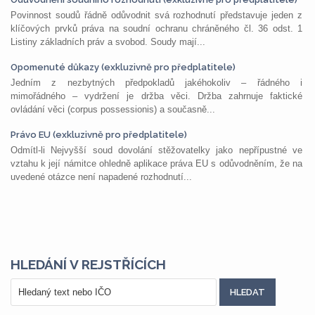
Povinnost soudů řádně odůvodnit svá rozhodnutí představuje jeden z
klíčových prvků práva na soudní ochranu chráněného čl. 36 odst. 1
Listiny základních práv a svobod. Soudy mají...
Opomenuté důkazy (exkluzivně pro předplatitele)
Jedním z nezbytných předpokladů jakéhokoliv – řádného i
mimořádného – vydržení je držba věci. Držba zahrnuje faktické
ovládání věci (corpus possessionis) a současně...
Právo EU (exkluzivně pro předplatitele)
Odmítl-li Nejvyšší soud dovolání stěžovatelky jako nepřípustné ve
vztahu k její námitce ohledně aplikace práva EU s odůvodněním, že na
uvedené otázce není napadené rozhodnutí...
HLEDÁNÍ V REJSTŘÍCÍCH