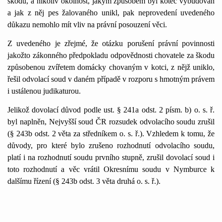
škodu, a nikoliv okolnost, jakým způsobem byl kotec vybudován
a jak z něj pes žalovaného unikl, pak neprovedení uvedeného
důkazu nemohlo mít vliv na právní posouzení věci.
Z uvedeného je zřejmé, že otázku porušení právní povinnosti
jakožto zákonného předpokladu odpovědnosti chovatele za škodu
způsobenou zvířetem domácky chovaným v kotci, z nějž uniklo,
řešil odvolací soud v daném případě v rozporu s hmotným právem
i ustálenou judikaturou.
Jelikož dovolací důvod podle ust. § 241a odst. 2 písm. b) o. s. ř.
byl naplněn, Nejvyšší soud ČR rozsudek odvolacího soudu zrušil
(§ 243b odst. 2 věta za středníkem o. s. ř.). Vzhledem k tomu, že
důvody, pro které bylo zrušeno rozhodnutí odvolacího soudu,
platí i na rozhodnutí soudu prvního stupně, zrušil dovolací soud i
toto rozhodnutí a věc vrátil Okresnímu soudu v Nymburce k
dalšímu řízení (§ 243b odst. 3 věta druhá o. s. ř.).