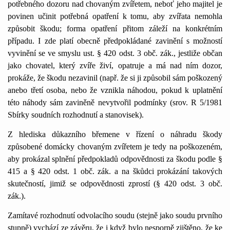
potřebného dozoru nad chovaným zvířetem, neboť jeho majitel je
povinen učinit potřebná opatření k tomu, aby zvířata nemohla
způsobit škodu; forma opatření přitom záleží na konkrétním
případu. I zde platí obecně předpokládané zavinění s možností
vyvinění se ve smyslu ust. § 420 odst. 3 obč. zák., jestliže občan
jako chovatel, který zvíře živí, opatruje a má nad ním dozor,
prokáže, že škodu nezavinil (např. že si ji způsobil sám poškozený
anebo třetí osoba, nebo že vznikla náhodou, pokud k uplatnění
této náhody sám zaviněně nevytvořil podmínky (srov. R 5/1981
Sbírky soudních rozhodnutí a stanovisek).
Z hlediska důkazního břemene v řízení o náhradu škody
způsobené domácky chovaným zvířetem je tedy na poškozeném,
aby prokázal splnění předpokladů odpovědnosti za škodu podle §
415 a § 420 odst. 1 obč. zák. a na škůdci prokázání takových
skutečností, jimiž se odpovědnosti zprostí (§ 420 odst. 3 obč.
zák.).
Zamítavé rozhodnutí odvolacího soudu (stejně jako soudu prvního
stupně) vychází ze závěru, že i když bylo nesporně zjištěno, že ke