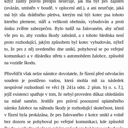
když žádný právní předpis neurčuje, jak má být pes zajištěn
(uvázán, umístěn v boudě, v oplocení atd.), a ani neurčuje, jaká
má být síla drátěného pletiva, kterým má být kotec psa tohoto
kterého plemene, stáří a velikosti obehnán, vybudován a proti
úniku zvířete zabezpečen. Bylo tudíž na žalovaném, aby učinil
vše pro to, aby vzniku škody zabránil, a z tohoto hlediska není
proto rozhodující, jakým způsobem byl kotec vybudován, nýbrž
to, že pes z něj uvedeného dne unikl, pohyboval se po veřejné
komunikaci a v důsledku střetu s automobilem žalobce, způsobil
na vozidle škodu.
Přisvědčit však nelze námitce dovolatele, že řízení před odvolacím
soudem je postiženo vadou, která mohla mít za následek
nesprávné rozhodnutí ve věci [§ 241a odst. 2 písm. b) o. s. ř.],
jejíž existenci spatřuje v tom, že nebyl proveden důkaz ohledáním
na místě samém. Jestliže pro právní posouzení uplatněného
nároku žalobce na náhradu škody je rozhodující skutečnost, která
v řízení byla prokázána, že pes žalovaného z kotce unikl a volně
bez dozoru se pohyboval po veřejné komunikaci, kde způsobil