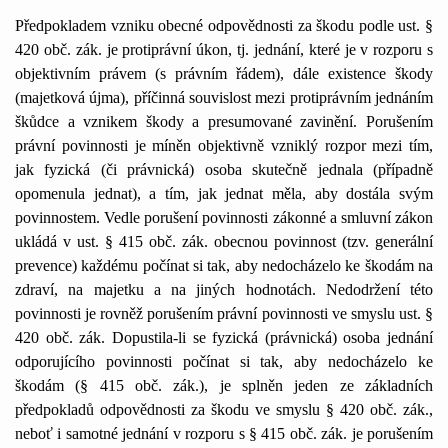
Předpokladem vzniku obecné odpovědnosti za škodu podle ust. §
420 obč. zák. je protiprávní úkon, tj. jednání, které je v rozporu s
objektivním právem (s právním řádem), dále existence škody
(majetková újma), příčinná souvislost mezi protiprávním jednáním
škůdce a vznikem škody a presumované zavinění. Porušením
právní povinnosti je míněn objektivně vzniklý rozpor mezi tím,
jak fyzická (či právnická) osoba skutečně jednala (případně
opomenula jednat), a tím, jak jednat měla, aby dostála svým
povinnostem. Vedle porušení povinnosti zákonné a smluvní zákon
ukládá v ust. § 415 obč. zák. obecnou povinnost (tzv. generální
prevence) každému počínat si tak, aby nedocházelo ke škodám na
zdraví, na majetku a na jiných hodnotách. Nedodržení této
povinnosti je rovněž porušením právní povinnosti ve smyslu ust. §
420 obč. zák. Dopustila-li se fyzická (právnická) osoba jednání
odporujícího povinnosti počínat si tak, aby nedocházelo ke
škodám (§ 415 obč. zák.), je splněn jeden ze základních
předpokladů odpovědnosti za škodu ve smyslu § 420 obč. zák.,
neboť i samotné jednání v rozporu s § 415 obč. zák. je porušením