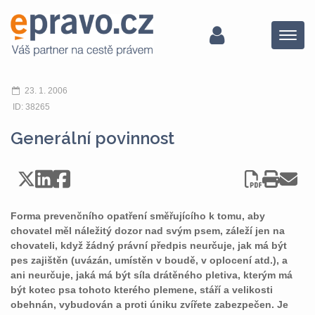
Menu
23. 1. 2006
ID: 38265
Generální povinnost
Forma prevenčního opatření směřujícího k tomu, aby
chovatel měl náležitý dozor nad svým psem, záleží jen na
chovateli, když žádný právní předpis neurčuje, jak má být
pes zajištěn (uvázán, umístěn v boudě, v oplocení atd.), a
ani neurčuje, jaká má být síla drátěného pletiva, kterým má
být kotec psa tohoto kterého plemene, stáří a velikosti
obehnán, vybudován a proti úniku zvířete zabezpečen. Je