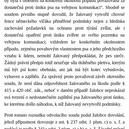
by byla s ohledem na konkrétní okolnosti případu považována za
dostatečná proti úniku psa na veřejnou komunikaci“. Shodně se
soudem prvního stupně dovodil, že žalovaný vytvořil chovné
fence německého vlčáka přiměřené podmínky nejen z hlediska
zachování požadavků na ochranu proti týrání zvířat, ale i
dostatečná opatření proti úniku zvířete ze svého pozemku na
veřejnou komunikaci; vzhledem ke konkrétním okolnostem
případu, zejména povahovým vlastnostem psa a jeho předchozího
vztahu k lidem, nemohl žalovaný předpokládat, že pes uteče.
Žádný právní předpis totiž neurčuje sílu drátěného pletiva, kterým
má být psí kotec obehnán, ani jak má být kotec vybudován,
vybaven a zajištěn. Za správný proto považoval závěr okresního
soudu, že není dána odpovědnost žalovaného za škodu podle §
415 a 420 obč. zák., neboť v daném případě žalobce neprokázal
svá tvrzení o nedostatečném zajištění psa žalovaného proti úniku,
ke kterému došlo náhodou, k níž žalovaný nevytvořil podmínky.
Proti tomuto rozsudku odvolacího soudu podal žalobce dovolání,
jehož přípustnost dovozuje z ust. § 237 odst. 1 písm. c) o. s. ř. a
podává je podle § 241a odst. 2 písm. a) a b) o. s. ř. Zásadní právní