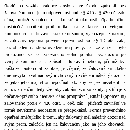
škodě na vozidle žalobce došlo a že škodu způsobil pes
žalovaného, není jeho odpovědnost podle § 415 a § 420 oč. zák.
dána, protože s ohledem na konkrétní okolnosti případu učinil
dostatečná opatření proti úniku psa z kotce na veřejnou
komunikaci. Tento závěr krajského soudu, vycházející z názoru,
že žalovaný neporušil prevenční povinnost podle § 415 obč. zák.,
je s ohledem na shora uvedené nesprávný. Jestliže v řízení bylo
prokázáno, že pes žalovaného volně pobíhal bez dozoru po
veřejné komunikaci a způsobil dopravní nehodu, při níž byl
poškozen automobil žalobce, je zřejmé, že žalovaný kritického
dne nevykonával nad svým chovaným zvířetem náležitý dozor a
že jako jeho majitel si nepočínal tak, aby se pes nezaběhl na
silnici, a neučinil tedy vše, aby zabránil vzniku škody; již tím je z
občanskoprávního hlediska dáno protiprávní jednání (opomenutí)
žalovaného podle § 420 odst. 1 obč. zák., přičemž zavinění ve
formě nevědomé nedbalosti se předpokládá. Forma prevenčního
opatření směřujícího k tomu, aby žalovaný měl náležitý dozor nad
svým psem, záležela jen na žalovaném jako na jeho chovateli,