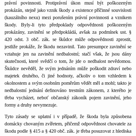
právní povinnosti. Protiprávní úkon musí být poškozeným
prokázán, stejně jako vznik škody a existence příčinné souvislosti
(kauzálního nexu) mezi porušením právní povinnosti a vznikem
škody. Byly-li tyto předpoklady odpovědnosti poškozeným
prokázány, zavinění se předpokládá, avšak za podmínek ust. §
420 odst. 3 obč. zák. se škůdce může odpovědnosti zprostit,
jestliže prokáže, že škodu nezavinil. Tato presumpce zavinění se
vztahuje jen na zavinění nedbalostní; stačí však, že jsou dány
skutečnosti, které svědčí o tom, že jde o nedbalost nevědomou.
Škůdce nevěděl, že svým jednáním může poškodit zdraví nebo
majetek druhého, či jiné hodnoty, ačkoliv o tom vzhledem k
okolnostem a svým osobním poměrům vědět měl a mohl; takto je
nedbalostní jednání definováno trestním zákonem, z kterého je
třeba vycházet, neboť občanský zákoník pojem zavinění, jeho
formy a druhy nevymezuje.
Tyto zásady se uplatní i v případě, že škoda byla způsobena
domácky chovaným zvířetem, přičemž odpovědnost chovatele za
škodu podle § 415 a § 420 obč. zák. je třeba posuzovat z hlediska