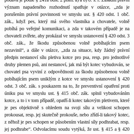
význam napadeného rozhodnutí spatřuje v otázce, „zda je
porušením právní povinnosti ve smyslu ust. § 420 odst. 1 obč.
zák., když pes, který má svého vlastníka a chovatele, volně
pobíhá po veřejné komunikaci, a zda v takovém případě je na
chovateli zvířete, aby prokázal ve smyslu ustanovení § 420 odst. 3
obč. zák., že škodu způsobenou volně pobíhajícím psem
nezavinil“, a dále v otázce, „zda za situace, kdy žádný právní
předpis nestanoví sílu pletiva kotce pro psa, resp. pro jednotlivé
druhy plemen psů, ani nestanoví, jak má být kotec vybudován, se
chovatel psa vyviní z odpovědnosti za škodu způsobenou volně
pobíhajícím psem uniklým z kotce ve smyslu ustanovení § 420
odst. 3 obč. zák. s poukazem na to, že preventivní opatření proti
úniku psa ve smyslu ust. § 415 obč. zák. splnil vybudováním
kotce, a to i v tom případě, opatří-li kotec takovým pletivem, které
je pes objektivně s ohledem na svoji sílu a velikost schopen
prokousat, resp. jej skutečně prokouše, nebo zřídí-li takový kotec,
z něhož je pes schopen se působením vlastní síly podhrabat, resp.
jej podhrabe“. Odvolacímu soudu vytýká, že ust. § 415 a § 420