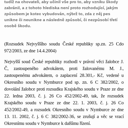
tudíž na chovateli, aby učinil vše pro to, aby vzniku škody
zabránil, a z tohoto hlediska není proto rozhodující, jakým
způsobem je kotec vybudován, nýbrž to, zda z něj pes
unikne či neunikne a následně způsobí, či nezpůsobí třetí
osobě škodu.
(Rozsudek Nejvyššího soudu České republiky sp.zn. 25 Cdo
972/2003, ze dne 14.4.2004)
Nejvyšší soud České republiky rozhodl v právní věci žalobce J.
Č, zastoupeného advokátem, proti žalovanému M. J.,
zastoupenému advokátem, o zaplacení 28.301,- Kč, vedené u
Okresního soudu v Nymburce pod sp. zn. 6 C 382/2002, o
dovolání žalobce proti rozsudku Krajského soudu v Praze ze dne
22. ledna 2003, č. j. 26 Co 452/2002-49, tak, že rozsudek
Krajského soudu v Praze ze dne 22. 1. 2003, č. j. 26 Co
452/2002-49, a rozsudek Okresního soudu v Nymburce ze dne
13. 11. 2002, č. j. 6 C 382/2002-36, se zrušují a věc se vrací
Okresnímu soudu v Nymburce k dalšímu řízení.