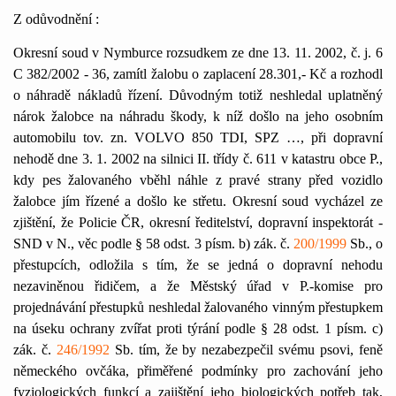
Z odůvodnění :
Okresní soud v Nymburce rozsudkem ze dne 13. 11. 2002, č. j. 6
C 382/2002 - 36, zamítl žalobu o zaplacení 28.301,- Kč a rozhodl
o náhradě nákladů řízení. Důvodným totiž neshledal uplatněný
nárok žalobce na náhradu škody, k níž došlo na jeho osobním
automobilu tov. zn. VOLVO 850 TDI, SPZ …, při dopravní
nehodě dne 3. 1. 2002 na silnici II. třídy č. 611 v katastru obce P.,
kdy pes žalovaného vběhl náhle z pravé strany před vozidlo
žalobce jím řízené a došlo ke střetu. Okresní soud vycházel ze
zjištění, že Policie ČR, okresní ředitelství, dopravní inspektorát -
SND v N., věc podle § 58 odst. 3 písm. b) zák. č.
200/1999
Sb., o
přestupcích, odložila s tím, že se jedná o dopravní nehodu
nezaviněnou řidičem, a že Městský úřad v P.-komise pro
projednávání přestupků neshledal žalovaného vinným přestupkem
na úseku ochrany zvířat proti týrání podle § 28 odst. 1 písm. c)
zák. č.
246/1992
Sb. tím, že by nezabezpečil svému psovi, feně
německého ovčáka, přiměřené podmínky pro zachování jeho
fyziologických funkcí a zajištění jeho biologických potřeb tak,