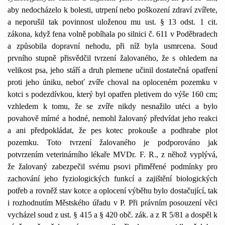
aby nedocházelo k bolesti, utrpení nebo poškození zdraví zvířete,
a neporušil tak povinnost uloženou mu ust. § 13 odst. 1 cit.
zákona, když fena volně pobíhala po silnici č. 611 v Poděbradech
a způsobila dopravní nehodu, při níž byla usmrcena. Soud
prvního stupně přisvědčil tvrzení žalovaného, že s ohledem na
velikost psa, jeho stáří a druh plemene učinil dostatečná opatření
proti jeho úniku, neboť zvíře choval na oploceném pozemku v
kotci s podezdívkou, který byl opatřen pletivem do výše 160 cm;
vzhledem k tomu, že se zvíře nikdy nesnažilo utéci a bylo
povahově mírné a hodné, nemohl žalovaný předvídat jeho reakci
a ani předpokládat, že pes kotec prokouše a podhrabe plot
pozemku. Toto tvrzení žalovaného je podporováno jak
potvrzením veterinárního lékaře MVDr. F. R., z něhož vyplývá,
že žalovaný zabezpečil svému psovi přiměřené podmínky pro
zachování jeho fyziologických funkcí a zajištění biologických
potřeb a rovněž stav kotce a oplocení výběhu bylo dostačující, tak
i rozhodnutím Městského úřadu v P. Při právním posouzení věci
vycházel soud z ust. § 415 a § 420 obč. zák. a z R 5/81 a dospěl k