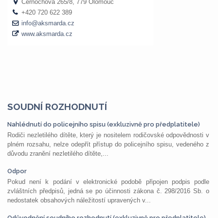
SOUDNÍ ROZHODNUTÍ
Nahlédnutí do policejního spisu (exkluzivně pro předplatitele)
Rodiči nezletilého dítěte, který je nositelem rodičovské odpovědnosti v
plném rozsahu, nelze odepřít přístup do policejního spisu, vedeného z
důvodu zranění nezletilého dítěte,...
Odpor
Pokud není k podání v elektronické podobě připojen podpis podle
zvláštních předpisů, jedná se po účinnosti zákona č. 298/2016 Sb. o
nedostatek obsahových náležitostí upravených v...
Odůvodnění soudního rozhodnutí (exkluzivně pro předplatitele)