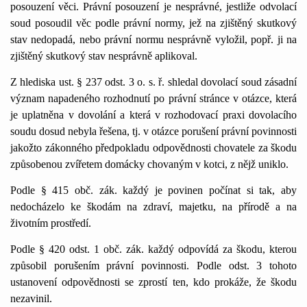
posouzení věci. Právní posouzení je nesprávné, jestliže odvolací
soud posoudil věc podle právní normy, jež na zjištěný skutkový
stav nedopadá, nebo právní normu nesprávně vyložil, popř. ji na
zjištěný skutkový stav nesprávně aplikoval.
Z hlediska ust. § 237 odst. 3 o. s. ř. shledal dovolací soud zásadní
význam napadeného rozhodnutí po právní stránce v otázce, která
je uplatněna v dovolání a která v rozhodovací praxi dovolacího
soudu dosud nebyla řešena, tj. v otázce porušení právní povinnosti
jakožto zákonného předpokladu odpovědnosti chovatele za škodu
způsobenou zvířetem domácky chovaným v kotci, z nějž uniklo.
Podle § 415 obč. zák. každý je povinen počínat si tak, aby
nedocházelo ke škodám na zdraví, majetku, na přírodě a na
životním prostředí.
Podle § 420 odst. 1 obč. zák. každý odpovídá za škodu, kterou
způsobil porušením právní povinnosti. Podle odst. 3 tohoto
ustanovení odpovědnosti se zprostí ten, kdo prokáže, že škodu
nezavinil.