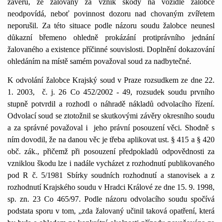
závěru, že žalovaný za vznik škody na vozidle žalobce
neodpovídá, neboť povinnost dozoru nad chovaným zvířetem
neporušil. Za této situace podle názoru soudu žalobce neunesl
důkazní břemeno ohledně prokázání protiprávního jednání
žalovaného a existence příčinné souvislosti. Doplnění dokazování
ohledáním na místě samém považoval soud za nadbytečné.
K odvolání žalobce Krajský soud v Praze rozsudkem ze dne 22.
1. 2003,
č. j. 26 Co 452/2002 - 49, rozsudek soudu prvního
stupně potvrdil a rozhodl o náhradě nákladů odvolacího řízení.
Odvolací soud se ztotožnil se skutkovými závěry okresního soudu
a za správné považoval i
jeho právní posouzení věci. Shodně s
ním dovodil, že na danou věc je třeba aplikovat ust. § 415 a § 420
obč. zák., přičemž při posouzení předpokladů odpovědnosti za
vzniklou škodu lze i nadále vycházet z rozhodnutí publikovaného
pod R č. 5/1981 Sbírky soudních rozhodnutí a stanovisek a z
rozhodnutí Krajského soudu v Hradci Králové ze dne 15. 9. 1998,
sp. zn. 23 Co 465/97. Podle názoru odvolacího soudu spočívá
podstata sporu v tom, „zda žalovaný učinil taková opatření, která