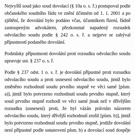
Nejvyšší soud jako soud dovolací (§ 10a o. s. ř.) postupoval podle
občanského soudního řádu ve znění účinném od 1. 1. 2001 a po
zjištění, že dovolání bylo podáno včas, účastníkem řízení, řádně
zastoupeným advokátem, přezkoumal napadený rozsudek
odvolacího soudu podle § 242 o. s. ř. a nejprve se zabýval
přípustností podaného dovolání.
Podmínky přípustnosti dovolání proti rozsudku odvolacího soudu
upravuje ust. § 237 o. s. ř.
Podle § 237 odst. 1 o. s. ř. je dovolání přípustné proti rozsudku
odvolacího soudu a proti usnesení odvolacího soudu, jimiž bylo
změněno rozhodnutí soudu prvního stupně ve věci samé [písm.
a)], jimiž bylo potvrzeno rozhodnutí soudu prvního stupně, který
soud prvního stupně rozhodl ve věci samé jinak než v dřívějším
rozsudku (usnesení) proti, že byl vázán právním názorem
odvolacího soudu, který dřívější rozhodnutí zrušil [písm. b)], jimiž
bylo potvrzeno rozhodnutí soudu prvního stupně, jestliže dovolání
není přípustné podle ustanovení písm. b) a dovolací soud dospěje