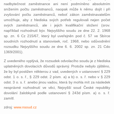
nadbytečnost zaměstnance ani není podmíněno absolutním
snížením počtu zaměstnanců, naopak může k němu dojít i při
zvyšování počtu zaměstnanců, neboť zákon zaměstnavatelům
umožňuje, aby z hlediska svých potřeb regulovali nejen počet
svých zaměstnanců, ale i jejich kvalifikační složení (srov.
například rozhodnutí býv. Nejvyššího soudu ze dne 22. 2. 1968
sp. zn. 6 Cz 215/67, který byl uveřejněn pod č. 57 ve Sbírce
soudních rozhodnutí a stanovisek, roč. 1968, nebo odůvodnění
rozsudku Nejvyššího soudu ze dne 6. 6. 2002 sp. zn. 21 Cdo
1369/2001).
Z uvedeného vyplývá, že rozsudek odvolacího soudu je z hlediska
uplatněných dovolacích důvodů správný. Protože nebylo zjištěno,
že by byl postižen některou z vad, uvedených v ustanovení § 229
odst. 1 o. s. ř., § 229 odst. 2 písm. a) a b) o. s. ř. nebo v § 229
odst. 3 o. s. ř. anebo jinou vadou, která by mohla mít za následek
nesprávné rozhodnutí ve věci, Nejvyšší soud České republiky
dovolání žalobkyně podle ustanovení § 243d písm. a) o. s. ř.
zamítl.
zdroj:
www.nsoud.cz