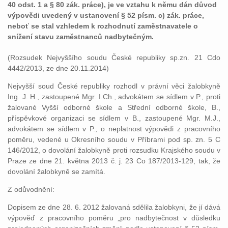
40 odst. 1 a § 80 zák. práce), je ve vztahu k němu dán důvod
výpovědi uvedený v ustanovení § 52 písm. c) zák. práce,
neboť se stal vzhledem k rozhodnutí zaměstnavatele o
snížení stavu zaměstnanců nadbytečným.
(Rozsudek Nejvyššího soudu České republiky sp.zn. 21 Cdo
4442/2013, ze dne 20.11.2014)
Nejvyšší soud České republiky rozhodl v právní věci žalobkyně
Ing. J. H., zastoupené Mgr. I.Ch., advokátem se sídlem v P., proti
žalované Vyšší odborné škole a Střední odborné škole, B.,
příspěvkové organizaci se sídlem v B., zastoupené Mgr. M.J.,
advokátem se sídlem v P., o neplatnost výpovědi z pracovního
poměru, vedené u Okresního soudu v Příbrami pod sp. zn. 5 C
146/2012, o dovolání žalobkyně proti rozsudku Krajského soudu v
Praze ze dne 21. května 2013 č. j. 23 Co 187/2013-129, tak, že
dovolání žalobkyně se zamítá.
Z odůvodnění:
Dopisem ze dne 28. 6. 2012 žalovaná sdělila žalobkyni, že jí dává
výpověď z pracovního poměru „pro nadbytečnost v důsledku