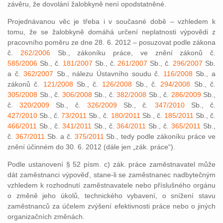
závěru, že dovolání žalobkyně není opodstatněné.
Projednávanou věc je třeba i v současné době – vzhledem k
tomu, že se žalobkyně domáhá určení neplatnosti výpovědi z
pracovního poměru ze dne 28. 6. 2012 – posuzovat podle zákona
č.
262/2006
Sb., zákoníku práce, ve znění zákonů č.
585/2006
Sb., č.
181/2007
Sb., č.
261/2007
Sb., č.
296/2007
Sb.
a č.
362/2007
Sb., nálezu Ústavního soudu č.
116/2008
Sb., a
zákonů č.
121/2008
Sb., č.
126/2008
Sb., č.
294/2008
Sb., č.
305/2008
Sb., č.
306/2008
Sb., č.
382/2008
Sb., č.
286/2009
Sb.,
č.
320/2009
Sb., č.
326/2009
Sb., č.
347/2010
Sb., č.
427/2010
Sb., č.
73/2011
Sb., č.
180/2011
Sb., č.
185/2011
Sb., č.
466/2011
Sb., č.
341/2011
Sb., č.
364/2011
Sb., č.
365/2011
Sb.,
č.
367/2011
Sb. a č.
375/2011
Sb., tedy podle zákoníku práce ve
znění účinném do 30. 6. 2012 (dále jen „zák. práce“).
Podle ustanovení § 52 písm. c) zák. práce zaměstnavatel může
dát zaměstnanci výpověď, stane-li se zaměstnanec nadbytečným
vzhledem k rozhodnutí zaměstnavatele nebo příslušného orgánu
o změně jeho úkolů, technického vybavení, o snížení stavu
zaměstnanců za účelem zvýšení efektivnosti práce nebo o jiných
organizačních změnách.