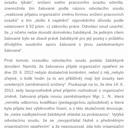
úvazku týkalo“, snížení svého pracovního úvazku odmítla,
znemožnila tím žalované podle názoru odvolacího soudu
„realizovat přijatou organizační změnu formou snížení pracovních
úvazků“ a tím „došlo k naplnění“ výpovědního důvodu podle
ustanovení § 52 písm. c) zákoníku práce. Odvolací soud uzavřel,
že „z ničeho nelze dovodit domněnku žalobkyně, že jediným cílem
žalované bylo se zbavit právě žalobkyně pro její postoj v průběhu
dřívějšího soudního sporu žalované s jinou zaměstnankyní
žalované“.
Proti tomuto rozsudku odvolacího soudu podala žalobkyně
dovolání. Namítá, že žalovanou přijaté organizační opatření ze
dne 20. 6. 2012 nebylo dostatečně konkrétní, neboť z něj „nebylo
zřejmé, o kolik hodin (a to ani přibližně) mají být úvazky tam
uvedených zaměstnanců sníženy“. Poukazuje na to, že dne 14. 6.
2012, tedy bezprostředně před přijetím rozhodnutí o organizační
změně, žalovaná přijala novou zaměstnankyni Mgr. L. N., která
„neměla odbornou kvalifikaci (pedagogickou způsobilost) a která
byla přijata bez výběrového řízení, a z této skutečnosti dovozuje,
že „nelze nadbytečnost žalobkyně shledat za prokázanou“. Vytýká
odvolacímu soudu, že se „nevypořádal řádně s předmětným
organizačním opatřením“ a že neposuzoval, zda toto organizační