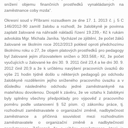
snížení objemu finančních prostředků vynakládaných na
zaměstnance coby mzda“.
Okresní soud v Příbrami rozsudkem ze dne 17. 1. 2013 č. j. 5 C
146/2012-90 zamítl žalobu a rozhodl, že žalobkyně je povinna
zaplatit žalované na náhradě nákladů řízení 19.239,- Kč k rukám
advokáta Mgr. Michala Janíka. Vycházel ze zjištění, že počet žáků
žalované ve školním roce 2012/2013 poklesl oproti předchozímu
školnímu roku o 27, že objem platových prostředků pro pedagogy
byl žalované jejím zřizovatelem snížen o 303.568,- Kč, že počet
vyučujících u žalované ke dni 30. 9. 2011 činil 23,4 a ke dni 30. 9.
2012 činil 20,9 a že k určitému navýšení pracovních úvazků do
výše 21 hodin týdně došlo u některých pedagogů po odchodu
žalobkyně rozdělením jejího sníženého pracovního úvazku a v
důsledku následného odchodu jedné zaměstnankyně na
mateřskou dovolenou. Dospěl k závěru, že ve vztahu k žalobkyni
byly splněny všechny předpoklady pro výpověď z pracovního
poměru podle ustanovení § 52 písm. c) zákoníku práce, tj.
rozhodnutí zaměstnavatele o organizační změně, nadbytečnost
zaměstnance a příčinná souvislost mezi rozhodnutím
zaměstnavatele o organizační změně a nadbytečností