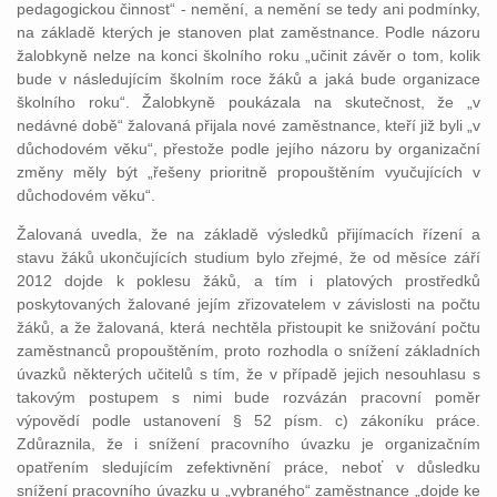
pedagogickou činnost“ - nemění, a nemění se tedy ani podmínky,
na základě kterých je stanoven plat zaměstnance. Podle názoru
žalobkyně nelze na konci školního roku „učinit závěr o tom, kolik
bude v následujícím školním roce žáků a jaká bude organizace
školního roku“. Žalobkyně poukázala na skutečnost, že „v
nedávné době“ žalovaná přijala nové zaměstnance, kteří již byli „v
důchodovém věku“, přestože podle jejího názoru by organizační
změny měly být „řešeny prioritně propouštěním vyučujících v
důchodovém věku“.
Žalovaná uvedla, že na základě výsledků přijímacích řízení a
stavu žáků ukončujících studium bylo zřejmé, že od měsíce září
2012 dojde k poklesu žáků, a tím i platových prostředků
poskytovaných žalované jejím zřizovatelem v závislosti na počtu
žáků, a že žalovaná, která nechtěla přistoupit ke snižování počtu
zaměstnanců propouštěním, proto rozhodla o snížení základních
úvazků některých učitelů s tím, že v případě jejich nesouhlasu s
takovým postupem s nimi bude rozvázán pracovní poměr
výpovědí podle ustanovení § 52 písm. c) zákoníku práce.
Zdůraznila, že i snížení pracovního úvazku je organizačním
opatřením sledujícím zefektivnění práce, neboť v důsledku
snížení pracovního úvazku u „vybraného“ zaměstnance „dojde ke