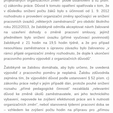
projednaných organizačních změn“ podle ustanovení § 52 písm.
c) zákoníku práce. Důvod k tomuto opatření spatřovala v tom, že
v důsledku snížení počtu žáků bylo s účinností od 1. 9. 2012
rozhodnuto o provedení organizační změny spočívající ve snížení
pracovních úvazků „některých zaměstnanců“ pro období školního
roku 2012/2013, že žalobkyně odmítla akceptovat návrh žalované
na uzavření dohody o změně pracovní smlouvy, jejímž
předmětem bylo snížení úvazku (přímé vyučovací povinnosti)
žalobkyně z 21 hodin na 19,5 hodin týdně, a že pro případ
nesouhlasu zaměstnance s úpravou závazku bylo žalovanou „v
rámci přijaté organizační změny rozhodnuto, že dojde k ukončení
pracovního poměru výpovědí z organizačních důvodů“.
Žalobkyně se žalobou domáhala, aby bylo určeno, že uvedená
výpověď z pracovního poměru je neplatná. Žalobu zdůvodnila
zejména tím, že výpovědní důvod podle ustanovení § 52 písm. c)
zákoníku práce nebyl v jejím případě dán, protože pouhé snížení
rozsahu „přímé pedagogické činnosti“ nezakládá „relevantní
důvod ke změně úkolů zaměstnavatele, ani jeho technického
vybavení, nepovede ke zvýšení efektivnosti práce ani k nutnosti
organizačních změn“, neboť stanovená týdenní pracovní doba se
– vzhledem ke zvýšení počtu hodin na přípravu pro „přímou