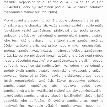
rozsudku Nejvyššího soudu ze dne 27. 4. 2004 sp. zn. 21 Cdo
2204/2003, který byl uveřejněn pod č. 54 ve Sbírce soudních
rozhodnutí a stanovisek, roč. 2005).
Pro výpověď z pracovního poměru podle ustanovení § 52 písm.
c) zák. práce je charakteristické, že zaměstnavatel i nadále může
(objektivně vzato) zaměstnanci přidělovat práci podle pracovní
smlouvy (v důsledku rozhodnutí o změně úkolů zaměstnavatele,
jeho technického vybavení, o snížení stavu zaměstnanců za
účelem zvýšení efektivnosti práce nebo o jiných organizačních
změnách zaměstnavatel neztrácí možnost přidělovat zaměstnanci
práci, kterou pro něj dosud konal), avšak jeho práce není (vůbec
nebo v původním rozsahu) pro zaměstnavatele v dalším období
potřebná, neboť se stal nadbytečným vzhledem k rozhodnutí o
změně úkolů zaměstnavatele, technického vybavení, o snížení
stavu zaměstnanců za účelem zvýšení efektivnosti práce nebo o
jiných organizačních změnách. Zákon uvedeným způsobem
zaměstnavateli umožňuje, aby reguloval počet svých
zaměstnanců a jejich kvalifikační složení tak, aby zaměstnával jen
takový počet zaměstnanců a v takovém kvalifikačním složení, jaké
odpovídá jeho potřebám. O výběru zaměstnance, který je
nadbytečným, rozhoduje výlučně zaměstnavatel; soud není