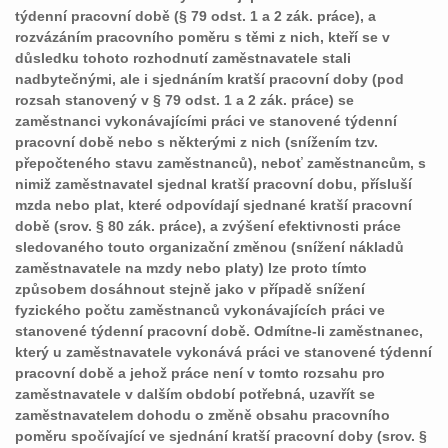
týdenní pracovní době (§ 79 odst. 1 a 2 zák. práce), a
rozvázáním pracovního poměru s těmi z nich, kteří se v
důsledku tohoto rozhodnutí zaměstnavatele stali
nadbytečnými, ale i sjednáním kratší pracovní doby (pod
rozsah stanovený v § 79 odst. 1 a 2 zák. práce) se
zaměstnanci vykonávajícími práci ve stanovené týdenní
pracovní době nebo s některými z nich (snížením tzv.
přepočteného stavu zaměstnanců), neboť zaměstnancům, s
nimiž zaměstnavatel sjednal kratší pracovní dobu, přísluší
mzda nebo plat, které odpovídají sjednané kratší pracovní
době (srov. § 80 zák. práce), a zvýšení efektivnosti práce
sledovaného touto organizační změnou (snížení nákladů
zaměstnavatele na mzdy nebo platy) lze proto tímto
způsobem dosáhnout stejně jako v případě snížení
fyzického počtu zaměstnanců vykonávajících práci ve
stanovené týdenní pracovní době. Odmítne-li zaměstnanec,
který u zaměstnavatele vykonává práci ve stanovené týdenní
pracovní době a jehož práce není v tomto rozsahu pro
zaměstnavatele v dalším období potřebná, uzavřít se
zaměstnavatelem dohodu o změně obsahu pracovního
poměru spočívající ve sjednání kratší pracovní doby (srov. §