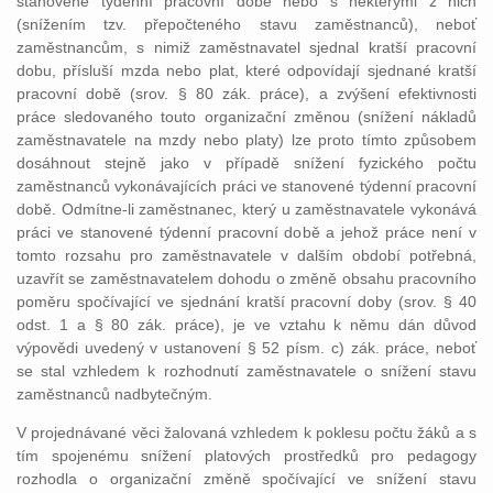
stanovené týdenní pracovní době nebo s některými z nich
(snížením tzv. přepočteného stavu zaměstnanců), neboť
zaměstnancům, s nimiž zaměstnavatel sjednal kratší pracovní
dobu, přísluší mzda nebo plat, které odpovídají sjednané kratší
pracovní době (srov. § 80 zák. práce), a zvýšení efektivnosti
práce sledovaného touto organizační změnou (snížení nákladů
zaměstnavatele na mzdy nebo platy) lze proto tímto způsobem
dosáhnout stejně jako v případě snížení fyzického počtu
zaměstnanců vykonávajících práci ve stanovené týdenní pracovní
době. Odmítne-li zaměstnanec, který u zaměstnavatele vykonává
práci ve stanovené týdenní pracovní době a jehož práce není v
tomto rozsahu pro zaměstnavatele v dalším období potřebná,
uzavřít se zaměstnavatelem dohodu o změně obsahu pracovního
poměru spočívající ve sjednání kratší pracovní doby (srov. § 40
odst. 1 a § 80 zák. práce), je ve vztahu k němu dán důvod
výpovědi uvedený v ustanovení § 52 písm. c) zák. práce, neboť
se stal vzhledem k rozhodnutí zaměstnavatele o snížení stavu
zaměstnanců nadbytečným.
V projednávané věci žalovaná vzhledem k poklesu počtu žáků a s
tím spojenému snížení platových prostředků pro pedagogy
rozhodla o organizační změně spočívající ve snížení stavu