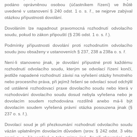
podáno oprávněnou osobou (účastníkem řízení) ve lhůtě
uvedené v ustanovení § 240 odst. 1 o. s. ř., se nejprve zabýval
otázkou přípustnosti dovolání.
Dovoláním lze napadnout pravomocná rozhodnutí odvolacího
soudu, pokud to zákon připouští (§ 236 odst. 1 o. s. ř.).
Podmínky přípustnosti dovolání proti rozhodnutím odvolacího
soudu jsou obsaženy v ustanoveních § 237, 238 a 238a o. s. ř.
Není-li stanoveno jinak, je dovolání přípustné proti každému
rozhodnutí odvolacího soudu, kterým se odvolací řízení končí,
jestliže napadené rozhodnutí závisí na vyřešení otázky hmotného
nebo procesního práva, při jejímž řešení se odvolací soud odchýlil
od ustálené rozhodovací praxe dovolacího soudu nebo která v
rozhodování dovolacího soudu dosud nebyla vyřešena nebo je
dovolacím soudem rozhodována rozdílně anebo má-li být
dovolacím soudem vyřešená právní otázka posouzena jinak (§
237 o. s. ř.).
Dovolací soud je při přezkoumání rozhodnutí odvolacího soudu
vázán uplatněným dovolacím důvodem (srov. § 242 odst. 3 větu