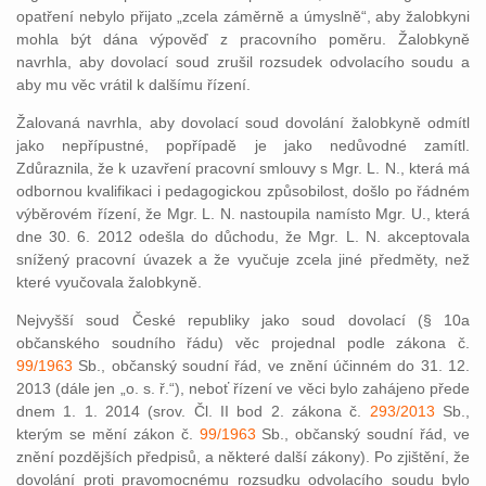
opatření nebylo přijato „zcela záměrně a úmyslně“, aby žalobkyni
mohla být dána výpověď z pracovního poměru. Žalobkyně
navrhla, aby dovolací soud zrušil rozsudek odvolacího soudu a
aby mu věc vrátil k dalšímu řízení.
Žalovaná navrhla, aby dovolací soud dovolání žalobkyně odmítl
jako nepřípustné, popřípadě je jako nedůvodné zamítl.
Zdůraznila, že k uzavření pracovní smlouvy s Mgr. L. N., která má
odbornou kvalifikaci i pedagogickou způsobilost, došlo po řádném
výběrovém řízení, že Mgr. L. N. nastoupila namísto Mgr. U., která
dne 30. 6. 2012 odešla do důchodu, že Mgr. L. N. akceptovala
snížený pracovní úvazek a že vyučuje zcela jiné předměty, než
které vyučovala žalobkyně.
Nejvyšší soud České republiky jako soud dovolací (§ 10a
občanského soudního řádu) věc projednal podle zákona č.
99/1963
Sb., občanský soudní řád, ve znění účinném do 31. 12.
2013 (dále jen „o. s. ř.“), neboť řízení ve věci bylo zahájeno přede
dnem 1. 1. 2014 (srov. Čl. II bod 2. zákona č.
293/2013
Sb.,
kterým se mění zákon č.
99/1963
Sb., občanský soudní řád, ve
znění pozdějších předpisů, a některé další zákony). Po zjištění, že
dovolání proti pravomocnému rozsudku odvolacího soudu bylo