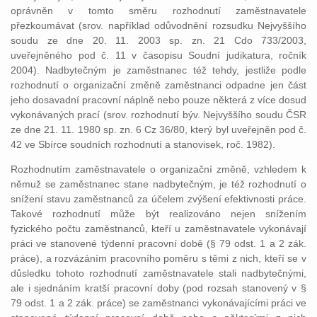
oprávněn v tomto směru rozhodnutí zaměstnavatele
přezkoumávat (srov. například odůvodnění rozsudku Nejvyššího
soudu ze dne 20. 11. 2003 sp. zn. 21 Cdo 733/2003,
uveřejněného pod č. 11 v časopisu Soudní judikatura, ročník
2004). Nadbytečným je zaměstnanec též tehdy, jestliže podle
rozhodnutí o organizační změně zaměstnanci odpadne jen část
jeho dosavadní pracovní náplně nebo pouze některá z více dosud
vykonávaných prací (srov. rozhodnutí býv. Nejvyššího soudu ČSR
ze dne 21. 11. 1980 sp. zn. 6 Cz 36/80, který byl uveřejněn pod č.
42 ve Sbírce soudních rozhodnutí a stanovisek, roč. 1982).
Rozhodnutím zaměstnavatele o organizační změně, vzhledem k
němuž se zaměstnanec stane nadbytečným, je též rozhodnutí o
snížení stavu zaměstnanců za účelem zvýšení efektivnosti práce.
Takové rozhodnutí může být realizováno nejen snížením
fyzického počtu zaměstnanců, kteří u zaměstnavatele vykonávají
práci ve stanovené týdenní pracovní době (§ 79 odst. 1 a 2 zák.
práce), a rozvázáním pracovního poměru s těmi z nich, kteří se v
důsledku tohoto rozhodnutí zaměstnavatele stali nadbytečnými,
ale i sjednáním kratší pracovní doby (pod rozsah stanovený v §
79 odst. 1 a 2 zák. práce) se zaměstnanci vykonávajícími práci ve