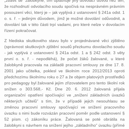
„zbavit se“ žalobkyně; tím uplatňuje jiný dovolací důvod než ten,
že rozhodnutí odvolacího soudu spočívá na nesprávném právním
posouzení věci, který je – jak vyplývá z ustanovení § 241a odst. 1
o. s. ř. – jediným důvodem, jímž je možné dovolání odůvodnit, a
dovolání tak v této části trpí vadami, pro které nelze v dovolacím
řízení pokračovat.
Z hlediska skutkového stavu bylo v projednávané věci zjištěno
(správnost skutkových zjištění soudů přezkumu dovolacího soudu
- jak vyplývá z ustanovení § 241a odst. 1 a § 242 odst. 3 věty
první o. s. ř. - nepodléhá), že počet žáků žalované, u které
žalobkyně pracovala na základě pracovní smlouvy ze dne 17. 8.
2001 jako učitelka, poklesl ve školním roce 2012/2013 oproti
předchozímu školnímu roku o 27 a že objem platových prostředků
pro pedagogy byl žalované jejím zřizovatelem pro tento školní rok
snížen o 303.568,- Kč. Dne 20. 6. 2012 žalovaná přijala
organizační opatření spočívající ve „snížení základních úvazků
některých učitelů“ s tím, že v případě jejich nesouhlasu se
změnou pracovní smlouvy spočívající ve snížení pracovního
úvazku s nimi bude rozvázán pracovní poměr podle ustanovení §
52 písm. c) zákoníku práce. Žalovaná se poté obrátila na
žalobkyni s návrhem na snížení jejího „základního“ úvazku (přímé