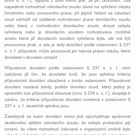
první o. s. ř.); vyplývá z toho mimo jiné, že při zkoumání, zda
napadené rozhodnutí odvolacího soudu závisí na vyřešení otázky
hmotného nebo procesního práva, při jejímž řešení se odvolací
soud odchýlil od ustálené rozhodovací praxe dovolacího soudu
nebo která v rozhodování dovolacího soudu dosud nebyla
vyřešena nebo je dovolacím soudem rozhodována rozdílně
anebo která již dovolacím soudem vyřešena byla, ale má být
posouzena jinak, a zda je tedy dovolání podle ustanovení § 237
o. s. ř. přípustné, může posuzovat jen takové právní otázky, které
dovolatel v dovolání označil.
Přípustnost dovolání podle ustanovení § 237 o. s. ř. není
založena již tím, že dovolatel tvrdí, že jsou splněna kritéria
přípustnosti dovolání obsažená v tomto ustanovení. Přípustnost
dovolání nastává tehdy, jestliže dovolací soud, který jediný je
oprávněn tuto přípustnost zkoumat (srov. § 239 o. s. ř.), dospěje k
závěru, že kritéria přípustnosti dovolání uvedená v ustanovení §
237 o. s. ř. skutečně splněna jsou.
Žalobkyně ve svém dovolání mimo jiné zpochybňuje správnost
skutkového zjištění odvolacího soudu, že nebylo prokázáno její
tvrzení, že cílem rozhodnutí žalované o organizační změně bylo