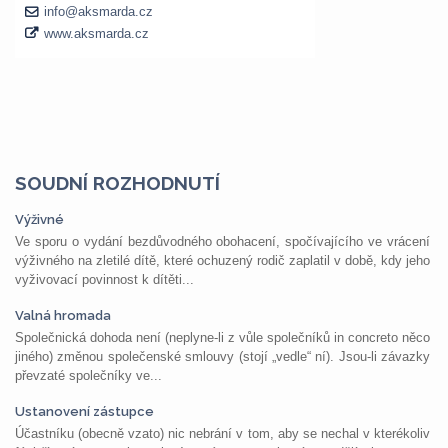
SOUDNÍ ROZHODNUTÍ
Výživné
Ve sporu o vydání bezdůvodného obohacení, spočívajícího ve vrácení
výživného na zletilé dítě, které ochuzený rodič zaplatil v době, kdy jeho
vyživovací povinnost k dítěti...
Valná hromada
Společnická dohoda není (neplyne-li z vůle společníků in concreto něco
jiného) změnou společenské smlouvy (stojí „vedle“ ní). Jsou-li závazky
převzaté společníky ve...
Ustanovení zástupce
Účastníku (obecně vzato) nic nebrání v tom, aby se nechal v kterékoliv