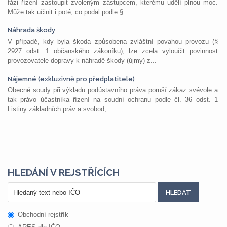
fázi řízení zastoupit zvoleným zástupcem, kterému udělí plnou moc.
Může tak učinit i poté, co podal podle §...
Náhrada škody
V případě, kdy byla škoda způsobena zvláštní povahou provozu (§
2927 odst. 1 občanského zákoníku), lze zcela vyloučit povinnost
provozovatele dopravy k náhradě škody (újmy) z...
Nájemné (exkluzivně pro předplatitele)
Obecné soudy při výkladu podústavního práva poruší zákaz svévole a
tak právo účastníka řízení na soudní ochranu podle čl. 36 odst. 1
Listiny základních práv a svobod,...
HLEDÁNÍ V REJSTŘÍCÍCH
Obchodní rejstřík