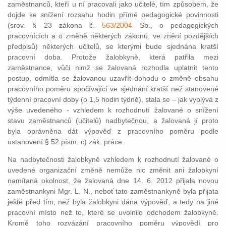
zaměstnanců, kteří u ní pracovali jako učitelé, tím způsobem, že
dojde ke snížení rozsahu hodin přímé pedagogické povinnosti
(srov. § 23 zákona č.
563/2004
Sb., o pedagogických
pracovnících a o změně některých zákonů, ve znění pozdějších
předpisů) některých učitelů, se kterými bude sjednána kratší
pracovní doba. Protože žalobkyně, která patřila mezi
zaměstnance, vůči nimž se žalovaná rozhodla uplatnit tento
postup, odmítla se žalovanou uzavřít dohodu o změně obsahu
pracovního poměru spočívající ve sjednání kratší než stanovené
týdenní pracovní doby (o 1,5 hodin týdně), stala se – jak vyplývá z
výše uvedeného - vzhledem k rozhodnutí žalované o snížení
stavu zaměstnanců (učitelů) nadbytečnou, a žalovaná jí proto
byla oprávněna dát výpověď z pracovního poměru podle
ustanovení § 52 písm. c) zák. práce.
Na nadbytečnosti žalobkyně vzhledem k rozhodnutí žalované o
uvedené organizační změně nemůže nic změnit ani žalobkyní
namítaná okolnost, že žalovaná dne 14. 6. 2012 přijala novou
zaměstnankyni Mgr. L. N., neboť tato zaměstnankyně byla přijata
ještě před tím, než byla žalobkyni dána výpověď, a tedy na jiné
pracovní místo než to, které se uvolnilo odchodem žalobkyně.
Kromě toho rozvázání pracovního poměru výpovědí pro