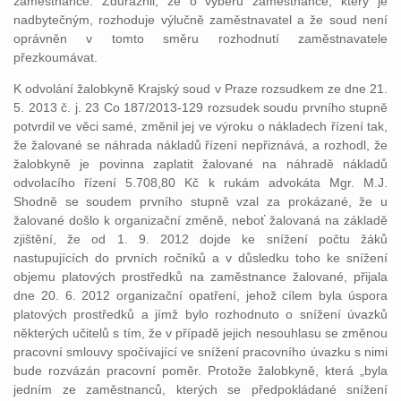
zaměstnance. Zdůraznil, že o výběru zaměstnance, který je
nadbytečným, rozhoduje výlučně zaměstnavatel a že soud není
oprávněn v tomto směru rozhodnutí zaměstnavatele
přezkoumávat.
K odvolání žalobkyně Krajský soud v Praze rozsudkem ze dne 21.
5. 2013 č. j. 23 Co 187/2013-129 rozsudek soudu prvního stupně
potvrdil ve věci samé, změnil jej ve výroku o nákladech řízení tak,
že žalované se náhrada nákladů řízení nepřiznává, a rozhodl, že
žalobkyně je povinna zaplatit žalované na náhradě nákladů
odvolacího řízení 5.708,80 Kč k rukám advokáta Mgr. M.J.
Shodně se soudem prvního stupně vzal za prokázané, že u
žalované došlo k organizační změně, neboť žalovaná na základě
zjištění, že od 1. 9. 2012 dojde ke snížení počtu žáků
nastupujících do prvních ročníků a v důsledku toho ke snížení
objemu platových prostředků na zaměstnance žalované, přijala
dne 20. 6. 2012 organizační opatření, jehož cílem byla úspora
platových prostředků a jímž bylo rozhodnuto o snížení úvazků
některých učitelů s tím, že v případě jejich nesouhlasu se změnou
pracovní smlouvy spočívající ve snížení pracovního úvazku s nimi
bude rozvázán pracovní poměr. Protože žalobkyně, která „byla
jedním ze zaměstnanců, kterých se předpokládané snížení