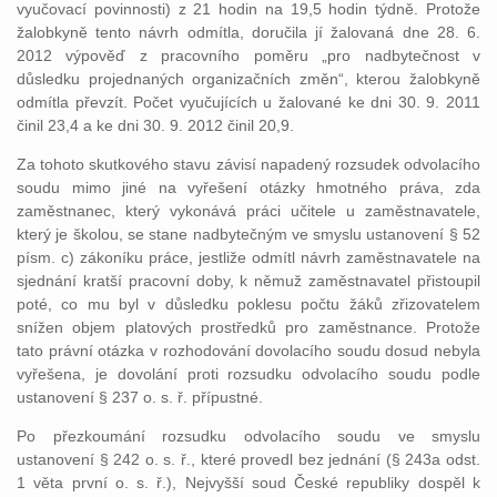
vyučovací povinnosti) z 21 hodin na 19,5 hodin týdně. Protože
žalobkyně tento návrh odmítla, doručila jí žalovaná dne 28. 6.
2012 výpověď z pracovního poměru „pro nadbytečnost v
důsledku projednaných organizačních změn“, kterou žalobkyně
odmítla převzít. Počet vyučujících u žalované ke dni 30. 9. 2011
činil 23,4 a ke dni 30. 9. 2012 činil 20,9.
Za tohoto skutkového stavu závisí napadený rozsudek odvolacího
soudu mimo jiné na vyřešení otázky hmotného práva, zda
zaměstnanec, který vykonává práci učitele u zaměstnavatele,
který je školou, se stane nadbytečným ve smyslu ustanovení § 52
písm. c) zákoníku práce, jestliže odmítl návrh zaměstnavatele na
sjednání kratší pracovní doby, k němuž zaměstnavatel přistoupil
poté, co mu byl v důsledku poklesu počtu žáků zřizovatelem
snížen objem platových prostředků pro zaměstnance. Protože
tato právní otázka v rozhodování dovolacího soudu dosud nebyla
vyřešena, je dovolání proti rozsudku odvolacího soudu podle
ustanovení § 237 o. s. ř. přípustné.
Po přezkoumání rozsudku odvolacího soudu ve smyslu
ustanovení § 242 o. s. ř., které provedl bez jednání (§ 243a odst.
1 věta první o. s. ř.), Nejvyšší soud České republiky dospěl k