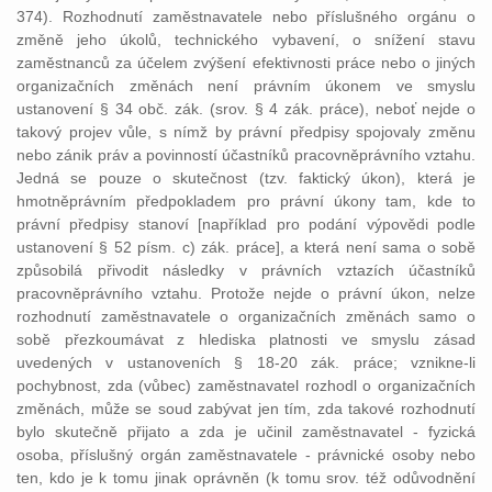
374). Rozhodnutí zaměstnavatele nebo příslušného orgánu o
změně jeho úkolů, technického vybavení, o snížení stavu
zaměstnanců za účelem zvýšení efektivnosti práce nebo o jiných
organizačních změnách není právním úkonem ve smyslu
ustanovení § 34 obč. zák. (srov. § 4 zák. práce), neboť nejde o
takový projev vůle, s nímž by právní předpisy spojovaly změnu
nebo zánik práv a povinností účastníků pracovněprávního vztahu.
Jedná se pouze o skutečnost (tzv. faktický úkon), která je
hmotněprávním předpokladem pro právní úkony tam, kde to
právní předpisy stanoví [například pro podání výpovědi podle
ustanovení § 52 písm. c) zák. práce], a která není sama o sobě
způsobilá přivodit následky v právních vztazích účastníků
pracovněprávního vztahu. Protože nejde o právní úkon, nelze
rozhodnutí zaměstnavatele o organizačních změnách samo o
sobě přezkoumávat z hlediska platnosti ve smyslu zásad
uvedených v ustanoveních § 18-20 zák. práce; vznikne-li
pochybnost, zda (vůbec) zaměstnavatel rozhodl o organizačních
změnách, může se soud zabývat jen tím, zda takové rozhodnutí
bylo skutečně přijato a zda je učinil zaměstnavatel - fyzická
osoba, příslušný orgán zaměstnavatele - právnické osoby nebo
ten, kdo je k tomu jinak oprávněn (k tomu srov. též odůvodnění