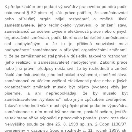
K předpokladům pro podání výpovědi z pracovního poměru podle
ustanovení § 52 písm. c) zák. práce patří to, že zaměstnavatel
nebo příslušný orgán přijal rozhodnutí o změně úkolů
zaměstnavatele, jeho technického vybavení, o snížení stavu
zaměstnanců za účelem zvýšení efektivnosti práce nebo o jiných
organizačních změnách, podle kterého se konkrétní zaměstnanec
stal nadbytečným, a že tu je příčinná souvislost mezi
nadbytečností zaměstnance a přijatými organizačními změnami,
tj. že se zaměstnanec stal právě v důsledku takového rozhodnutí
(jeho realizací u zaměstnavatele) nadbytečným. Zákoník práce
nebo jiné právní předpisy nestanoví, že by rozhodnutí o změně
úkolů zaměstnavatele, jeho technického vybavení, o snížení stavu
zaměstnanců za účelem zvýšení efektivnosti práce nebo o jiných
organizačních změnách muselo být přijato (vydáno) vždy jen
písemně, a ani nepředpokládají, že by muselo být
zaměstnavatelem „vyhlášeno“ nebo jiným způsobem zveřejněno.
Takové rozhodnutí však musí být přijato před podáním výpovědi a
zaměstnanec s ním musí být seznámen; postačí ovšem, jestliže
se tak stane až ve výpovědi z pracovního poměru (srov. rozsudek
Nejvyššího soudu ze dne 25. 8. 1998 sp. zn. 2 Cdon 1130/97,
uveřejněný v časopisu Soudní rozhledy č. 11, ročník 1999, str.