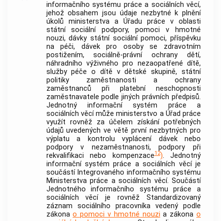
informačního systému práce a sociálních věcí,
jehož obsahem jsou údaje nezbytné k plnění
úkolů ministerstva a Úřadu práce v oblasti
státní sociální podpory, pomoci v hmotné
nouzi, dávky státní sociální pomoci, příspěvku
na péči, dávek pro osoby se zdravotním
postižením, sociálně-právní ochrany dětí,
náhradního výživného pro nezaopatřené dítě,
služby péče o dítě v dětské skupině, státní
politiky zaměstnanosti a ochrany
zaměstnanců při platební neschopnosti
zaměstnavatele podle jiných právních předpisů.
Jednotný informační systém práce a
sociálních věcí může ministerstvo a Úřad práce
využít rovněž za účelem získání potřebných
údajů uvedených ve větě první nezbytných pro
výplatu a kontrolu vyplácení dávek nebo
podpory v nezaměstnanosti, podpory při
12
rekvalifikaci nebo kompenzace
)
. Jednotný
informační systém práce a sociálních věcí je
součástí Integrovaného informačního systému
Ministerstva práce a sociálních věcí. Součástí
Jednotného informačního systému práce a
sociálních věcí je rovněž Standardizovaný
záznam sociálního pracovníka vedený podle
zákona
o pomoci v hmotné nouzi
a zákona
o