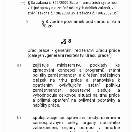
§ 8a zákona č. 365/2000 Sb., o informačních systémech
77)
veřejné správy a o změně některých dalších zákonů, ve
znění zákona č. 130/2008 Sb. a zákona č. 190/2009 Sb.“.
9.
§ 8 včetně poznámek pod čarou č. 9b a
78 zní:
„§ 8
Úřad práce - generální ředitelství Úřadu práce
(dále jen „generální ředitelství Úřadu práce“)
a)
zajišťuje ministerstvu podklady ke
zpracování koncepcí a programů státní
politiky zaměstnanosti a k řešení stěžejních
otázek na trhu práce a stanoviska k
opatřením ovlivňujícím státní politiku
zaměstnanosti, soustavně sleduje a
vyhodnocuje celkovou situaci na trhu práce
a přijímá opatření na ovlivnění poptávky a
nabídky práce,
b)
spolupracuje se správními úřady, územními
samosprávnými celky, orgány sociálního
zabezpečení, orgány pomoci v hmotné