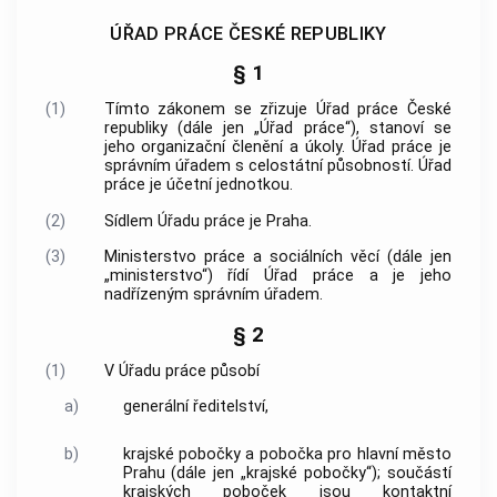
ÚŘAD PRÁCE ČESKÉ REPUBLIKY
§ 1
(1)
Tímto zákonem se zřizuje Úřad práce České
republiky (dále jen „Úřad práce“), stanoví se
jeho organizační členění a úkoly. Úřad práce je
správním úřadem s celostátní působností. Úřad
práce je účetní jednotkou.
(2)
Sídlem Úřadu práce je Praha.
(3)
Ministerstvo práce a sociálních věcí (dále jen
„ministerstvo“) řídí Úřad práce a je jeho
nadřízeným správním úřadem.
§ 2
(1)
V Úřadu práce působí
a)
generální ředitelství,
b)
krajské pobočky a pobočka pro hlavní město
Prahu (dále jen „krajské pobočky“); součástí
krajských poboček jsou kontaktní