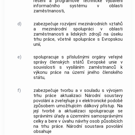
řešení a programově technické vybavení
informačního systému v oblasti
zaměstnanosti,
d)
zabezpečuje rozvíjení mezinárodních vztahů
a mezinárodní spolupráci v oblasti
zaměstnanosti a lidských zdrojů na úseku
trhu práce, včetně spolupráce s Evropskou
unií,
e)
spolupracuje s příslušnými orgány veřejné
správy členských států Evropské unie v
souvislosti s vysíláním zaměstnanců k
výkonu práce na území jiného členského
státu,
f)
zabezpečuje tvorbu a v souladu s vývojem
trhu práce aktualizaci Národní soustavy
povolání a zveřejňuje ji v elektronické podobě
způsobem umožňujícím dálkový přístup. Na
její tvorbě a aktualizaci spolupracuje se
správními úřady a územními samosprávnými
celky a bere v úvahu návrhy osob působících
na trhu práce. Národní soustava povolání
obsahuje