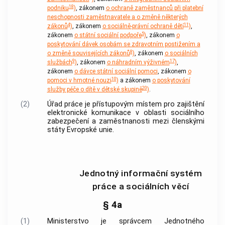
18
podniku
)
, zákonem
o ochraně zaměstnanců při platební
neschopnosti zaměstnavatele a o změně některých
4
11
zákonů
)
, zákonem
o sociálně-právní ochraně dětí
)
,
5
zákonem
o státní sociální podpoře
)
, zákonem
o
poskytování dávek osobám se zdravotním postižením a
8
o změně souvisejících zákonů
)
, zákonem
o sociálních
9
17
službách
)
, zákonem
o náhradním výživném
)
,
zákonem
o dávce státní sociální pomoci
, zákonem
o
10
pomoci v hmotné nouzi
)
a zákonem
o poskytování
20
služby péče o dítě v dětské skupině
)
.
(2)
Úřad práce je přístupovým místem pro zajištění
elektronické komunikace v oblasti sociálního
zabezpečení a zaměstnanosti mezi členskými
státy Evropské unie.
Jednotný informační systém
práce a sociálních věcí
§ 4a
(1)
Ministerstvo je správcem Jednotného