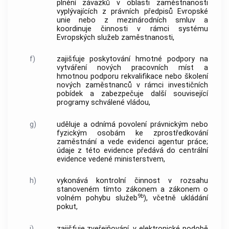
plnění závazků v oblasti zaměstnanosti
vyplývajících z právních předpisů Evropské
unie nebo z mezinárodních smluv a
koordinuje činnosti v rámci systému
Evropských služeb zaměstnanosti,
f)
zajišťuje poskytování hmotné podpory na
vytváření nových pracovních míst a
hmotnou podporu rekvalifikace nebo školení
nových zaměstnanců v rámci investičních
pobídek a zabezpečuje další související
programy schválené vládou,
g)
uděluje a odnímá povolení právnickým nebo
fyzickým osobám ke zprostředkování
zaměstnání a vede evidenci agentur práce;
údaje z této evidence předává do centrální
evidence vedené ministerstvem,
h)
vykonává kontrolní činnost v rozsahu
stanoveném tímto zákonem a zákonem o
9b
volném pohybu služeb
), včetně ukládání
pokut,
i)
zajišťuje zveřejňování, v elektronické podobě