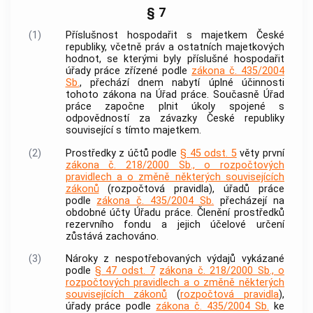
§ 7
(1)
Příslušnost hospodařit s majetkem České
republiky, včetně práv a ostatních majetkových
hodnot, se kterými byly příslušné hospodařit
úřady práce zřízené podle
zákona č. 435/2004
Sb.
, přechází dnem nabytí úplné účinnosti
tohoto zákona na Úřad práce. Současně Úřad
práce započne plnit úkoly spojené s
odpovědností za závazky České republiky
související s tímto majetkem.
(2)
Prostředky z účtů podle
§ 45 odst. 5
věty první
zákona č. 218/2000 Sb., o rozpočtových
pravidlech a o změně některých souvisejících
zákonů
(rozpočtová pravidla), úřadů práce
podle
zákona č. 435/2004 Sb.
přecházejí na
obdobné účty Úřadu práce. Členění prostředků
rezervního fondu a jejich účelové určení
zůstává zachováno.
(3)
Nároky z nespotřebovaných výdajů vykázané
podle
§ 47 odst. 7
zákona č. 218/2000 Sb., o
rozpočtových pravidlech a o změně některých
souvisejících zákonů
(
rozpočtová pravidla
),
úřady práce podle
zákona č. 435/2004 Sb.
ke