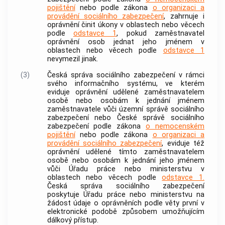
pojištění
nebo podle zákona
o organizaci a
provádění sociálního zabezpečení
, zahrnuje i
oprávnění činit úkony v oblastech nebo věcech
podle
odstavce 1
, pokud zaměstnavatel
oprávnění osob jednat jeho jménem v
oblastech nebo věcech podle
odstavce 1
nevymezil jinak.
(3)
Česká správa sociálního zabezpečení v rámci
svého informačního systému, ve kterém
eviduje oprávnění udělené zaměstnavatelem
osobě nebo osobám k jednání jménem
zaměstnavatele vůči územní správě sociálního
zabezpečení nebo České správě sociálního
zabezpečení podle zákona
o nemocenském
pojištění
nebo podle zákona
o organizaci a
provádění sociálního zabezpečení
, eviduje též
oprávnění udělené tímto zaměstnavatelem
osobě nebo osobám k jednání jeho jménem
vůči Úřadu práce nebo ministerstvu v
oblastech nebo věcech podle
odstavce 1.
Česká správa sociálního zabezpečení
poskytuje Úřadu práce nebo ministerstvu na
žádost údaje o oprávněních podle věty první v
elektronické podobě způsobem umožňujícím
dálkový přístup.