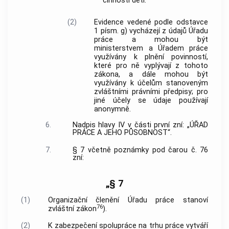
činnosti dětí.
(2)
Evidence vedené podle odstavce
1 písm. g) vycházejí z údajů Úřadu
práce a mohou být
ministerstvem a Úřadem práce
využívány k plnění povinností,
které pro ně vyplývají z tohoto
zákona, a dále mohou být
využívány k účelům stanoveným
zvláštními právními předpisy; pro
jiné účely se údaje používají
anonymně.
6.
Nadpis hlavy IV v části první zní: „ÚŘAD
PRÁCE A JEHO PŮSOBNOST“.
7.
§ 7 včetně poznámky pod čarou č. 76
zní:
„§ 7
(1)
Organizační členění Úřadu práce stanoví
76
zvláštní zákon
).
(2)
K zabezpečení spolupráce na trhu práce vytváří