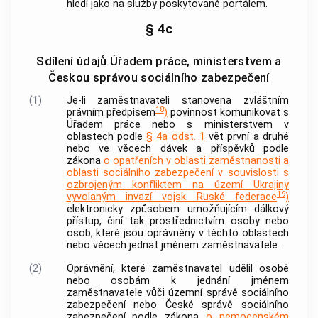
hledí jako na služby poskytované portálem.
§ 4c
Sdílení údajů Úřadem práce, ministerstvem a
Českou správou sociálního zabezpečení
(1)
Je-li zaměstnavateli stanovena zvláštním
18
právním předpisem
)
povinnost komunikovat s
Úřadem práce nebo s ministerstvem v
oblastech podle
§ 4a odst. 1
vět první a druhé
nebo ve věcech dávek a příspěvků podle
zákona
o opatřeních v oblasti zaměstnanosti a
oblasti sociálního zabezpečení v souvislosti s
ozbrojeným konfliktem na území Ukrajiny
19
vyvolaným invazí vojsk Ruské federace
)
elektronicky způsobem umožňujícím dálkový
přístup, činí tak prostřednictvím osoby nebo
osob, které jsou oprávněny v těchto oblastech
nebo věcech jednat jménem zaměstnavatele.
(2)
Oprávnění, které zaměstnavatel udělil osobě
nebo osobám k jednání jménem
zaměstnavatele vůči územní správě sociálního
zabezpečení nebo České správě sociálního
zabezpečení podle zákona
o nemocenském