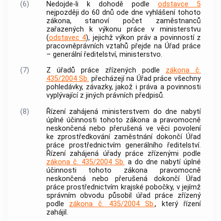
(6)
Nedojde-li k dohodě podle
odstavce 5
nejpozději do 60 dnů ode dne vyhlášení tohoto
zákona, stanoví počet zaměstnanců
zařazených k výkonu práce v ministerstvu
(
odstavec 4
), jejichž výkon práv a povinností z
pracovněprávních vztahů přejde na Úřad práce
– generální ředitelství, ministerstvo.
(7)
Z úřadů práce zřízených podle
zákona č.
435/2004 Sb.
přecházejí na Úřad práce všechny
pohledávky, závazky, jakož i práva a povinnosti
vyplývající z jiných právních předpisů.
(8)
Řízení zahájená ministerstvem do dne nabytí
úplné účinnosti tohoto zákona a pravomocně
neskončená nebo přerušená ve věci povolení
ke zprostředkování zaměstnání dokončí Úřad
práce prostřednictvím generálního ředitelství.
Řízení zahájená úřady práce zřízenými podle
zákona č. 435/2004 Sb.
a do dne nabytí úplné
účinnosti tohoto zákona pravomocně
neskončená nebo přerušená dokončí Úřad
práce prostřednictvím krajské pobočky, v jejímž
správním obvodu působil úřad práce zřízený
podle
zákona č. 435/2004 Sb.
, který řízení
zahájil.