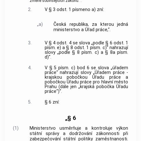
změně souvisejících zákonů.“.
2.
V § 3 odst. 1 písmeno a) zní:
„a)
Česká republika, za kterou jedná
ministerstvo a Úřad práce,“.
3.
V § 4 odst. 4 se slova „podle § 6 odst. 1
písm. e) a § 8 odst. 1 písm. c)“ nahrazují
slovy „podle § 8 písm. c) a § 8a písm.
d)“.
4.
V § 5 písm. c) bod 6 se slova „úřadem
práce“ nahrazují slovy „Úřadem práce -
krajskou pobočkou Úřadu práce a
pobočkou Úřadu práce pro hlavní město
Prahu (dále jen „krajská pobočka Úřadu
práce“)“.
5.
§ 6 zní:
„§ 6
(1)
Ministerstvo usměrňuje a kontroluje výkon
státní správy a dodržování zákonnosti při
zabezpečování státní politiky zaměstnanosti.