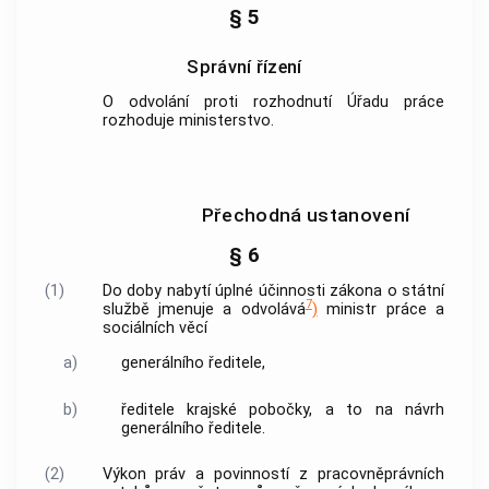
§ 5
Správní řízení
O odvolání proti rozhodnutí Úřadu práce
rozhoduje ministerstvo.
Přechodná ustanovení
§ 6
(1)
Do doby nabytí úplné účinnosti zákona o státní
7
službě jmenuje a odvolává
)
ministr práce a
sociálních věcí
a)
generálního ředitele,
b)
ředitele krajské pobočky, a to na návrh
generálního ředitele.
(2)
Výkon práv a povinností z pracovněprávních