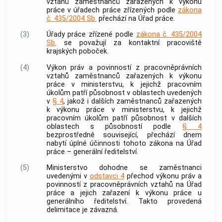
vztahů zaměstnanců zařazených k výkonu
práce v úřadech práce zřízených podle
zákona
č. 435/2004 Sb.
přechází na Úřad práce.
(3)
Úřady práce zřízené podle
zákona č. 435/2004
Sb.
se považují za kontaktní pracoviště
krajských poboček.
(4)
Výkon práv a povinností z pracovněprávních
vztahů zaměstnanců zařazených k výkonu
práce v ministerstvu, k jejichž pracovním
úkolům patří působnost v oblastech uvedených
v
§ 4
, jakož i dalších zaměstnanců zařazených
k výkonu práce v ministerstvu, k jejichž
pracovním úkolům patří působnost v dalších
oblastech s působností podle
§ 4
bezprostředně související, přechází dnem
nabytí úplné účinnosti tohoto zákona na Úřad
práce – generální ředitelství.
(5)
Ministerstvo dohodne se zaměstnanci
uvedenými v
odstavci 4
přechod výkonu práv a
povinností z pracovněprávních vztahů na Úřad
práce a jejich zařazení k výkonu práce u
generálního ředitelství. Takto provedená
delimitace je závazná.