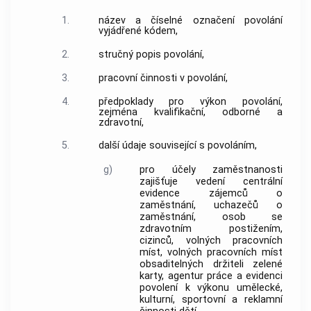
1.
název a číselné označení povolání
vyjádřené kódem,
2.
stručný popis povolání,
3.
pracovní činnosti v povolání,
4.
předpoklady pro výkon povolání,
zejména kvalifikační, odborné a
zdravotní,
5.
další údaje související s povoláním,
g)
pro účely zaměstnanosti
zajišťuje vedení centrální
evidence zájemců o
zaměstnání, uchazečů o
zaměstnání, osob se
zdravotním postižením,
cizinců, volných pracovních
míst, volných pracovních míst
obsaditelných držiteli zelené
karty, agentur práce a evidenci
povolení k výkonu umělecké,
kulturní, sportovní a reklamní