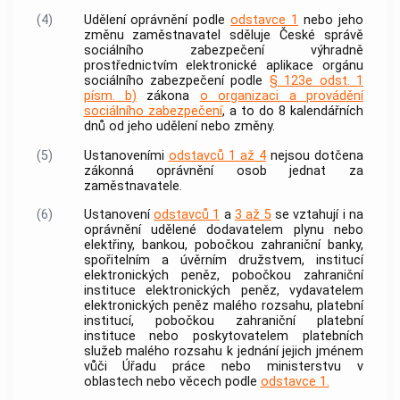
(4)
Udělení oprávnění podle
odstavce 1
nebo jeho
změnu zaměstnavatel sděluje České správě
sociálního zabezpečení výhradně
prostřednictvím elektronické aplikace orgánu
sociálního zabezpečení podle
§ 123e odst. 1
písm. b)
zákona
o organizaci a provádění
sociálního zabezpečení
, a to do 8 kalendářních
dnů od jeho udělení nebo změny.
(5)
Ustanoveními
odstavců 1 až 4
nejsou dotčena
zákonná oprávnění osob jednat za
zaměstnavatele.
(6)
Ustanovení
odstavců 1
a
3 až 5
se vztahují i na
oprávnění udělené dodavatelem plynu nebo
elektřiny,
bankou
, pobočkou zahraniční
banky
,
spořitelním a úvěrním družstvem, institucí
elektronických peněz, pobočkou zahraniční
instituce elektronických peněz, vydavatelem
elektronických peněz malého rozsahu, platební
institucí, pobočkou zahraniční platební
instituce nebo poskytovatelem platebních
služeb malého rozsahu k jednání jejich jménem
vůči Úřadu práce nebo ministerstvu v
oblastech nebo věcech podle
odstavce 1.