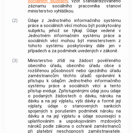
sociálních službách
; vzor Standardizovaného
záznamu sociálního pracovníka stanoví
ministerstvo vyhláškou.
(2)
Údaje z Jednotného informačního systému
práce a sociálních věcí mohou být poskytovány
subjektu, jehož se týkají. Údaje vedené v
Jednotném informačním systému práce a
sociálních věcí mohou být ministerstvem z
tohoto systému poskytovány dále jen v
případech a za podmínek uvedených v zákoně.
(3)
Ministerstvo zřídí na žádost pověřeného
obecního úřadu, obecního úřadu
obce
s
rozšířenou působností nebo újezdního úřadu
zaměstnancům těchto úřadů oprávnění k
přístupu k údajům Jednotného informačního
systému práce a sociálních věcí a tento
přístup eviduje. Zpřístupněnými údaji jsou údaje
o podaných žádostech o dávku, nároku na
dávku a na její výplatu, výši dávky a formě její
výplaty, údaje o stanovených sankcích
spojených s porušením podmínek nároku na
dávku a na její výplatu a údaje související s
uplatňováním a uspokojováním mzdových
nároků podle zákona o ochraně zaměstnanců
při platební neschopnosti zaměstnavatele.