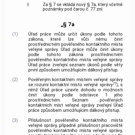
8.
Za § 7 se vkládá nový § 7a, který včetně
poznámky pod čarou č. 77 zní:
„§ 7a
(1)
Úřad práce může určit úkony podle tohoto
zákona, které lze vůči němu činit
prostřednictvím pověřeného kontaktního místa
veřejné správy. Úřad práce může činit úkony
podle tohoto zákona prostřednictvím
pověřeného kontaktního místa veřejné správy.
Úřad práce zveřejní seznam úkonů podle věty
první způsobem umožňujícím dálkový přístup.
(2)
Pověřeným kontaktním místem veřejné správy
77
se rozumí kontaktní místo veřejné správy
), s
nímž Úřad práce uzavře dohodu o možnosti
činit úkony podle odstavce 1 jeho
prostřednictvím. Seznam pověřených
kontaktních míst veřejné správy zveřejní Úřad
práce způsobem umožňujícím dálkový přístup.
(3)
Příslušnost pověřeného kontaktního místa
veřejné správy, případně příslušnost pracoviště
pověřeného kontaktního místa veřejné správy,