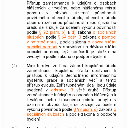
Přístup zaměstnance k údajům o osobách
hlášených k trvalému nebo hlášenému místu
pobytu v obvodu územní působnosti
pověřeného obecního úřadu, obecního úřadu
obce
s rozšířenou působností nebo újezdního
úřadu se zřizuje za účelem výkonu povinností
podle
§ 92 písm. b)
a
d)
zákona
o sociálních
službách
, podle
§ 64 odst. 3
zákona
o pomoci
v hmotné nouzi
, podle zákona
o dávce státní
sociální pomoci
v souvislosti s dávkou státní
sociální pomoci, jejíž součástí je složka na
živobytí a podle zákona o podpoře bydlení.
(4)
Ministerstvo zřídí na žádost krajského úřadu
zaměstnanci krajského úřadu oprávnění k
přístupu k údajům Jednotného informačního
systému práce a sociálních věcí a tento
přístup eviduje. Zpřístupněnými údaji jsou údaje
uvedené v
odstavci 3
větě druhé. Přístup
zaměstnance k údajům o osobách hlášených k
trvalému nebo hlášenému místu pobytu v
územním obvodu kraje se zřizuje za účelem
výkonu povinností podle
§ 93 písm. c)
zákona
o
sociálních službách
a podle zákona o podpoře
bydlení.