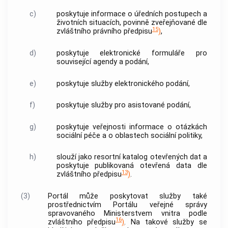
c)
poskytuje informace o úředních postupech a
životních situacích, povinně zveřejňované dle
15
zvláštního právního předpisu
)
,
d)
poskytuje elektronické formuláře pro
související agendy a podání,
e)
poskytuje služby elektronického podání,
f)
poskytuje služby pro asistované podání,
g)
poskytuje veřejnosti informace o otázkách
sociální péče a o oblastech sociální politiky,
h)
slouží jako resortní katalog otevřených dat a
poskytuje publikovaná otevřená data dle
13
zvláštního předpisu
)
.
(3)
Portál může poskytovat služby také
prostřednictvím Portálu veřejné správy
spravovaného Ministerstvem vnitra podle
16
zvláštního předpisu
)
. Na takové služby se