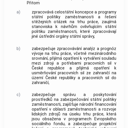
Přitom
a)
zpracovává celostátní koncepce a programy
státní politiky zaměstnanosti a řešení
stěžejních otázek na trhu práce, zaujímá
stanoviska k návrhům ovlivňujícím státní
politiku zaměstnanosti, které zpracovávají
jiné ústřední orgány státní správy,
b)
zabezpečuje zpracovávání analýz a prognóz
vývoje na trhu práce, včetně mezinárodního
srovnání, přijímá opatření k vytváření souladu
mezi zdroji a potřebami pracovních sil v
České republice a přijímá opatření k
usměrňování pracovních sil ze zahraničí na
území České republiky a pracovních sil do
zahraničí,
c)
zabezpečuje správu a poskytování
prostředků na zabezpečování státní politiky
zaměstnanosti, zajišťuje národní financování
opatření v oblasti zaměstnanosti a rozvoje
lidských zdrojů na úseku trhu práce, která
jsou obsažena v programech Evropského
sociálního fondu, a zabezpečuje projekční