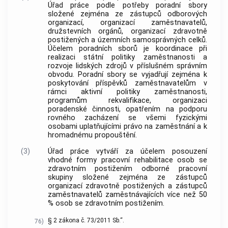
Úřad práce podle potřeby poradní sbory
složené zejména ze zástupců odborových
organizací, organizací zaměstnavatelů,
družstevních orgánů, organizací zdravotně
postižených a územních samosprávných celků.
Účelem poradních sborů je koordinace při
realizaci státní politiky zaměstnanosti a
rozvoje lidských zdrojů v příslušném správním
obvodu. Poradní sbory se vyjadřují zejména k
poskytování příspěvků zaměstnavatelům v
rámci aktivní politiky zaměstnanosti,
programům rekvalifikace, organizaci
poradenské činnosti, opatřením na podporu
rovného zacházení se všemi fyzickými
osobami uplatňujícími právo na zaměstnání a k
hromadnému propouštění.
(3)
Úřad práce vytváří za účelem posouzení
vhodné formy pracovní rehabilitace osob se
zdravotním postižením odborné pracovní
skupiny složené zejména ze zástupců
organizací zdravotně postižených a zástupců
zaměstnavatelů zaměstnávajících více než 50
% osob se zdravotním postižením.
§ 2 zákona č. 73/2011 Sb.“.
76)