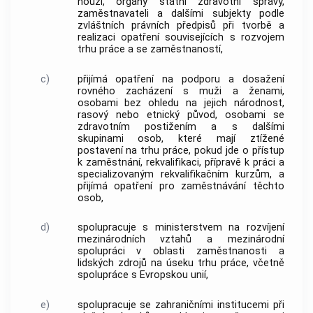
nouzi, orgány státní zdravotní správy,
zaměstnavateli a dalšími subjekty podle
zvláštních právních předpisů při tvorbě a
realizaci opatření souvisejících s rozvojem
trhu práce a se zaměstnaností,
c)
přijímá opatření na podporu a dosažení
rovného zacházení s muži a ženami,
osobami bez ohledu na jejich národnost,
rasový nebo etnický původ, osobami se
zdravotním postižením a s dalšími
skupinami osob, které mají ztížené
postavení na trhu práce, pokud jde o přístup
k zaměstnání, rekvalifikaci, přípravě k práci a
specializovaným rekvalifikačním kurzům, a
přijímá opatření pro zaměstnávání těchto
osob,
d)
spolupracuje s ministerstvem na rozvíjení
mezinárodních vztahů a mezinárodní
spolupráci v oblasti zaměstnanosti a
lidských zdrojů na úseku trhu práce, včetně
spolupráce s Evropskou unií,
e)
spolupracuje se zahraničními institucemi při