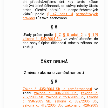
dni předcházejícímu dni, kdy tento zákon
nabývá úplné účinnosti, se stávají nároky Úřadu
práce. Členění nároků z nespotřebovaných
výdajů podle
§ 47 odst. 4
rozpočtových
pravidel
zůstává zachováno.
§ 8
Úřady práce podle
§ 7
,
§ 8 odst. 2
a
§ 149
zákona č. 435/2004 Sb.
, ve znění účinném do
dne nabytí úplné účinnosti tohoto zákona, se
zrušují.
ČÁST DRUHÁ
Změna zákona o zaměstnanosti
§ 9
Zákon č. 435/2004 Sb., o zaměstnanosti
, ve
znění
zákona č. 168/2005 Sb.
,
zákona č.
202/2005 Sb.
,
zákona č. 253/2005 Sb.
,
zákona
č. 350/2005 Sb.
,
zákona č. 382/2005 Sb.
,
zákona č. 413/2005 Sb.
,
zákona č. 428/2005