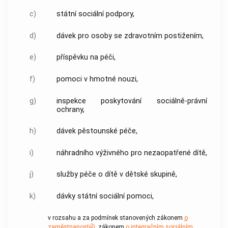
c)
státní sociální podpory,
d)
dávek pro osoby se zdravotním postižením,
e)
příspěvku na péči,
f)
pomoci v hmotné nouzi,
g)
inspekce poskytování sociálně-právní
ochrany,
h)
dávek pěstounské péče,
i)
náhradního výživného pro nezaopatřené dítě,
j)
služby péče o dítě v dětské skupině,
k)
dávky státní sociální pomoci,
v rozsahu a za podmínek stanovených zákonem
o
3
zaměstnanosti
)
, zákonem
o integračním sociálním