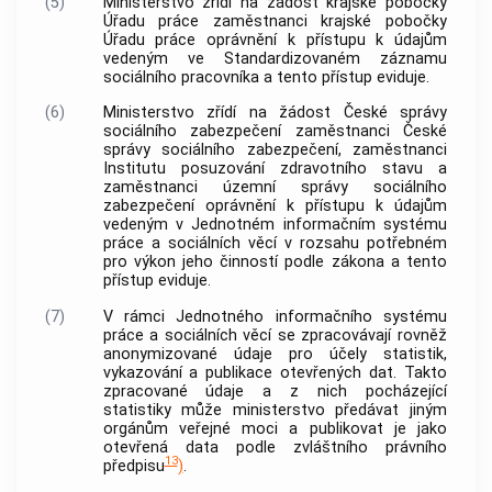
(5)
Ministerstvo zřídí na žádost krajské pobočky
Úřadu práce zaměstnanci krajské pobočky
Úřadu práce oprávnění k přístupu k údajům
vedeným ve Standardizovaném záznamu
sociálního pracovníka a tento přístup eviduje.
(6)
Ministerstvo zřídí na žádost České správy
sociálního zabezpečení zaměstnanci České
správy sociálního zabezpečení, zaměstnanci
Institutu posuzování zdravotního stavu a
zaměstnanci územní správy sociálního
zabezpečení oprávnění k přístupu k údajům
vedeným v Jednotném informačním systému
práce a sociálních věcí v rozsahu potřebném
pro výkon jeho činností podle zákona a tento
přístup eviduje.
(7)
V rámci Jednotného informačního systému
práce a sociálních věcí se zpracovávají rovněž
anonymizované údaje pro účely statistik,
vykazování a publikace otevřených dat. Takto
zpracované údaje a z nich pocházející
statistiky může ministerstvo předávat jiným
orgánům veřejné moci a publikovat je jako
otevřená data podle zvláštního právního
13
předpisu
)
.