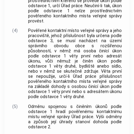
prostřednictvím kterého se provede úkon podle
odstavce 1, určí Úřad práce. Neučiní-li tak, úkon
podle odstavce 1 nelze prostřednictvím
pověřeného kontaktního místa veřejné správy
provést.
(4)
Pověřené kontaktní místo veřejné správy a jeho
pracoviště, jehož příslušnost byla určena podle
odstavce 3, se musí nacházet na území
správního obvodu obce s rozšířenou
působností, v němž má osoba činící úkon
podle odstavce 1 věty první nebo adresát
úkonu, vůči němuž je činěn úkon podle
odstavce 1 věty druhé, bydliště anebo sídlo,
nebo v němž se skutečně zdržuje. Věta první
se nepoužije, určí-li Úřad práce příslušnost
pověřeného kontaktního místa veřejné správy
na základě dohody s osobou činící úkon podle
odstavce 1 věty první nebo s adresátem úkonu
podle odstavce 1 věty druhé.
(5)
Odměnu spojenou s činěním úkonů podle
odstavce 1 hradí pověřenému kontaktnímu
místu veřejné správy Úřad práce. Výši odměny
a způsob její úhrady stanoví dohoda podle
odstavce 2.