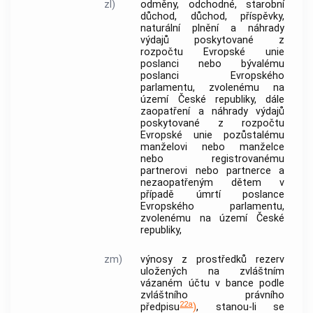
zl)
odměny, odchodné, starobní
důchod, důchod, příspěvky,
naturální plnění a náhrady
výdajů poskytované z
rozpočtu Evropské unie
poslanci nebo bývalému
poslanci Evropského
parlamentu, zvolenému na
území České republiky, dále
zaopatření a náhrady výdajů
poskytované z rozpočtu
Evropské unie pozůstalému
manželovi nebo manželce
nebo registrovanému
partnerovi nebo partnerce a
nezaopatřeným dětem v
případě úmrtí poslance
Evropského parlamentu,
zvolenému na území České
republiky,
zm)
výnosy z prostředků rezerv
uložených na zvláštním
vázaném účtu v
bance
podle
zvláštního právního
22a
předpisu
)
, stanou-li se