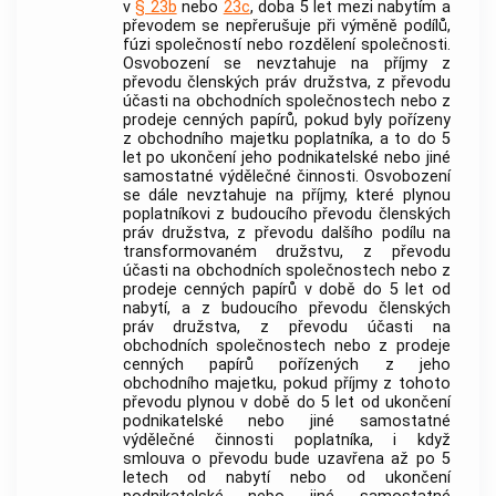
v
§ 23b
nebo
23c
, doba 5 let mezi nabytím a
převodem se nepřerušuje při
výměně podílů
,
fúzi společností nebo rozdělení společnosti.
Osvobození se nevztahuje na příjmy z
převodu členských práv družstva, z převodu
účasti na obchodních společnostech nebo z
prodeje
cenných papírů
, pokud byly pořízeny
z
obchodního majetku
poplatníka, a to do 5
let po ukončení jeho podnikatelské nebo jiné
samostatné výdělečné činnosti. Osvobození
se dále nevztahuje na příjmy, které plynou
poplatníkovi z budoucího převodu členských
práv družstva, z převodu dalšího podílu na
transformovaném družstvu, z převodu
účasti na obchodních společnostech nebo z
prodeje
cenných papírů
v době do 5 let od
nabytí, a z budoucího převodu členských
práv družstva, z převodu účasti na
obchodních společnostech nebo z prodeje
cenných papírů
pořízených z jeho
obchodního majetku
, pokud příjmy z tohoto
převodu plynou v době do 5 let od ukončení
podnikatelské nebo jiné samostatné
výdělečné činnosti poplatníka, i když
smlouva o převodu bude uzavřena až po 5
letech od nabytí nebo od ukončení