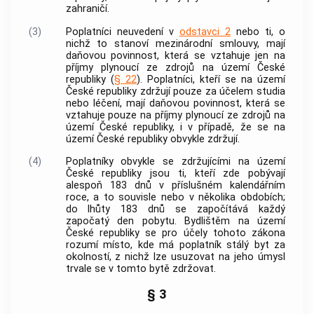
zahraničí.
(3)
Poplatníci neuvedení v
odstavci 2
nebo ti, o
nichž to stanoví mezinárodní smlouvy, mají
daňovou povinnost, která se vztahuje jen na
příjmy plynoucí ze zdrojů na území České
republiky (
§ 22
). Poplatníci, kteří se na území
České republiky zdržují pouze za účelem studia
nebo léčení, mají daňovou povinnost, která se
vztahuje pouze na příjmy plynoucí ze zdrojů na
území České republiky, i v případě, že se na
území České republiky obvykle zdržují.
(4)
Poplatníky obvykle se zdržujícími na území
České republiky jsou ti, kteří zde pobývají
alespoň 183 dnů v příslušném kalendářním
roce, a to souvisle nebo v několika obdobích;
do lhůty 183 dnů se započítává každý
započatý den pobytu.
Bydlištěm na území
České republiky
se pro účely tohoto zákona
rozumí místo, kde má poplatník stálý byt za
okolností, z nichž lze usuzovat na jeho úmysl
trvale se v tomto bytě zdržovat.
§ 3