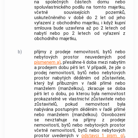
na společných částech domu nebo
spoluvlastnického podílu na tomto majetku,
včetně souvisejících pozemků,
uskutečněného v době do 2 let od jeho
vyřazení z
obchodního majetku
, i když kupní
smlouva bude uzavřena až po 2 letech od
nabytí nebo po 2 letech od vyřazení z
obchodního majetku
,
b)
příjmy z prodeje
nemovitostí
, bytů nebo
nebytových prostor neuvedených pod
písmenem a)
, přesáhne-li doba mezi nabytím
a prodejem dobu pěti let. V případě, že jde o
prodej
nemovitostí
, bytů nebo nebytových
prostor nabytých děděním od zůstavitele,
který byl příbuzným v řadě přímé nebo
manželem (manželkou), zkracuje se doba
pěti let o dobu, po kterou byla
nemovitost
prokazatelně ve vlastnictví zůstavitele nebo
zůstavitelů, pokud
nemovitost
byla
nabývána postupným děděním v řadě přímé
nebo manželem (manželkou). Osvobození
se nevztahuje na příjmy z prodeje
nemovitostí
, bytů nebo nebytových prostor
včetně
nemovitostí
, bytů nebo nebytových
prostor uvedených v
odstavci 1 písm. g)
,