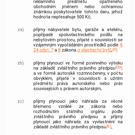
reklamního předmětu opatřeného
obchodním jménem nebo ochrannou
známkou poskytovatele tohoto daru, jehož
hodnota nepřesahuje 500 Kč,
za)
příjmy nabyvatele bytu, garáže a ateliéru,
popřípadě spoluvlastnického podílu na
nebytovém prostoru, přijaté v souvislosti se
vzájemným vypořádáním prostředků podle
§
60
24 odst. 7
a
8
zákona
o vlastnictví bytů
,
)
zb)
příjmy plynoucí ve formě povinného výtisku
64a
na základě zvláštního právního předpisu
)
a ve formě autorské rozmnoženiny, v počtu
obvyklém, přijaté v souvislosti s užitím
předmětu práva autorského nebo práv
souvisejících s právem autorským,
zc)
příjmy plynoucí jako náhrada za věcné
břemeno vzniklé ze zákona nebo
rozhodnutím státního orgánu podle
zvláštního právního předpisu a příjmy
plynoucí jako náhrada za vyvlastnění na
4c
základě zvláštního právního předpisu
)
,