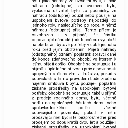
bytu jako náhrady za uvolnění bytu, a dále
náhrada (odstupné) za uvolnění bytu,
vyplacená uživateli bytu za podmínky, že
náhradu (odstupné) použil nebo použije na
uspokojení bytové potřeby nejpozději do
jednoho roku následujícího po roce, v němž
náhradu (odstupné) přijal. Tento příjem je
osvobozen i v případě, že částku
odpovídající náhradě (odstupnému) vynaložil
na obstarání bytové potřeby v době jednoho
roku před jejím obdržením. Přijetí náhrady
(odstupného) oznámí poplatník správci daně
do konce zdaňovacího období, ve kterém k
jejímu přijetí došlo. Obdobně se postupuje i u
příjmů z úplatného převodu práv a povinností
spojených s členstvím v družstvu, pokud v
souvislosti s tímto převodem bude zrušena
nájemní smlouva k bytu, použije-li poplatník
získané prostředky na uspokojení bytové
potřeby; obdobně se postupuje také u příjmů
z prodeje rodinného domu, bytu, včetně
podílu na společných částech domu nebo
spoluvlastnického podílu, včetně
souvisejícího pozemku, pokud v něm
prodávající měl bydliště bezprostředně před
prodejem po dobu kratší dvou let a použije-li
získané prostředky na uspokojení bytové