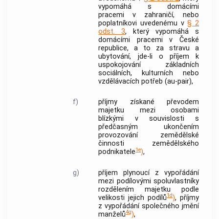
vypomáhá s domácími
pracemi v zahraničí, nebo
poplatníkovi uvedenému v
§ 2
odst. 3
, který vypomáhá s
domácími pracemi v České
republice, a to za stravu a
ubytování, jde-li o příjem k
uspokojování základních
sociálních, kulturních nebo
vzdělávacích potřeb (au-pair),
f)
příjmy získané převodem
majetku mezi osobami
blízkými v souvislosti s
předčasným ukončením
provozování zemědělské
činnosti zemědělského
1e
podnikatele
)
,
g)
příjem plynoucí z vypořádání
mezi podílovými spoluvlastníky
rozdělením majetku podle
1d
velikosti jejich podílů
)
, příjmy
z vypořádání společného jmění
4g
manželů
)
,