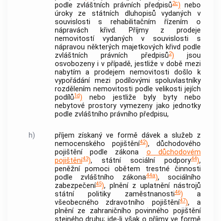
2c
podle zvláštních právních předpisů
)
nebo
úroky ze státních dluhopisů vydaných v
souvislosti s rehabilitačním řízením o
nápravách křivd. Příjmy z prodeje
nemovitostí
vydaných v souvislosti s
nápravou některých majetkových křivd podle
2
zvláštních právních předpisů
)
jsou
osvobozeny i v případě, jestliže v době mezi
nabytím a prodejem
nemovitosti
došlo k
vypořádání mezi podílovými spoluvlastníky
rozdělením
nemovitosti
podle velikosti jejích
1d
podílů
)
nebo jestliže byly byty nebo
nebytové prostory vymezeny jako jednotky
podle zvláštního právního předpisu,
h)
příjem získaný ve formě dávek a služeb z
42
nemocenského pojištění
)
, důchodového
pojištění podle zákona
o důchodovém
43
44
pojištění
)
, státní sociální podpory
)
,
peněžní pomoci
obětem
trestné činnosti
44a
podle zvláštního zákona
)
, sociálního
45
zabezpečení
)
, plnění z uplatnění nástrojů
46
státní politiky zaměstnanosti
)
a
47
všeobecného zdravotního pojištění
)
, a
plnění ze zahraničního povinného pojištění
stejného druhu; jde-li však o příjmy ve formě