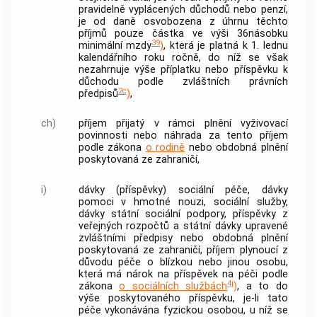
pravidelně vyplácených důchodů nebo penzí,
je od daně osvobozena z úhrnu těchto
příjmů pouze částka ve výši 36násobku
39
minimální mzdy
)
, která je platná k 1. lednu
kalendářního roku ročně, do níž se však
nezahrnuje výše příplatku nebo příspěvku k
důchodu podle zvláštních právních
2c
předpisů
)
,
ch)
příjem přijatý v rámci plnění vyživovací
povinnosti nebo náhrada za tento příjem
podle zákona
o rodině
nebo obdobná plnění
poskytovaná ze zahraničí,
i)
dávky (příspěvky) sociální péče, dávky
pomoci v hmotné nouzi, sociální služby,
dávky státní sociální podpory, příspěvky z
veřejných rozpočtů a státní dávky upravené
zvláštními předpisy nebo obdobná plnění
poskytovaná ze zahraničí, příjem plynoucí z
důvodu péče o blízkou nebo jinou osobu,
která má nárok na příspěvek na péči podle
4j
zákona
o sociálních službách
)
, a to do
výše poskytovaného příspěvku, je-li tato
péče vykonávána fyzickou osobou, u níž se