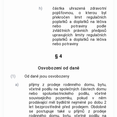
h)
částka uhrazená zdravotní
pojišťovnou, o kterou byl
překročen limit regulačních
poplatků a doplatků na léčiva
nebo potraviny podle
zvláštních právních předpisů
upravujících limity regulačních
poplatků a doplatků na léčiva
nebo potraviny.
§ 4
Osvobození od daně
(1)
Od daně jsou osvobozeny
a)
příjmy z prodeje rodinného domu, bytu,
včetně podílu na společných částech domu
nebo spoluvlastnického podílu, včetně
souvisejícího pozemku, pokud v něm
prodávající měl bydliště nejméně po dobu 2
let bezprostředně před prodejem. Obdobně
se postupuje také u příjmů z prodeje
rodinného domu, bytu, včetně podílu na