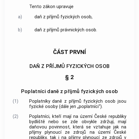
Tento zákon upravuje
a)
daň z příjmů fyzických osob,
b)
daň z příjmů právnických osob.
ČÁST PRVNÍ
DAŇ Z PŘÍJMŮ FYZICKÝCH OSOB
§ 2
Poplatníci daně z příjmů fyzických osob
(1)
Poplatníky daně z příjmů fyzických osob jsou
fyzické osoby (dále jen „poplatníci“).
(2)
Poplatníci, kteří mají na území České republiky
bydliště nebo se zde obvykle zdržují, mají
daňovou povinnost, která se vztahuje jak na
příjmy plynoucí ze zdrojů na území České
republiky, tak i na příjmy plynoucí ze zdrojů v