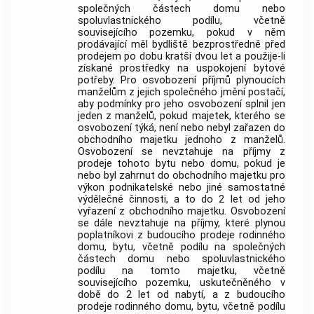
společných částech domu nebo
spoluvlastnického podílu, včetně
souvisejícího pozemku, pokud v něm
prodávající měl bydliště bezprostředně před
prodejem po dobu kratší dvou let a použije-li
získané prostředky na uspokojení bytové
potřeby. Pro osvobození příjmů plynoucích
manželům z jejich společného jmění postačí,
aby podmínky pro jeho osvobození splnil jen
jeden z manželů, pokud majetek, kterého se
osvobození týká, není nebo nebyl zařazen do
obchodního majetku
jednoho z manželů.
Osvobození se nevztahuje na příjmy z
prodeje tohoto bytu nebo domu, pokud je
nebo byl zahrnut do
obchodního majetku
pro
výkon podnikatelské nebo jiné samostatné
výdělečné činnosti, a to do 2 let od jeho
vyřazení z
obchodního majetku
. Osvobození
se dále nevztahuje na příjmy, které plynou
poplatníkovi z budoucího prodeje rodinného
domu, bytu, včetně podílu na společných
částech domu nebo spoluvlastnického
podílu na tomto majetku, včetně
souvisejícího pozemku, uskutečněného v
době do 2 let od nabytí, a z budoucího
prodeje rodinného domu, bytu, včetně podílu