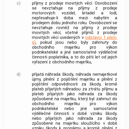
c)
příjmy z prodeje movitých věcí. Osvobození
se nevztahuje na příjmy z prodeje
motorových vozidel, letadel a lodí,
nepřesahuje-li doba mezi nabytím a
prodejem dobu jednoho roku. Osvobození se
nevztahuje rovněž na příjmy z prodeje
movitých věcí, včetně příjmů z prodeje
movitých věcí uvedených v
odstavci 1 písm.
g)
, pokud jsou nebo byly zahrnuty do
obchodního majetku
pro výkon
podnikatelské a jiné samostatné výdělečné
činnosti poplatníka, a to do pěti let od jejich
vyřazení z
obchodního majetku
,
d)
přijatá náhrada škody, náhrada nemajetkové
újmy, plnění z pojištění majetku a plnění z
pojištění odpovědnosti za škody, kromě
plateb přijatých náhradou za ztrátu příjmu a
plateb přijatých jako náhrada za škody
způsobené na majetku, který byl zahrnut do
obchodního majetku
pro výkon
podnikatelské nebo jiné samostatné
výdělečné činnosti v době vzniku škody,
nebo přijatých jako náhrada za škody
způsobené na majetku sloužícího v době
vzniku škody k pronájmu a kromě plnění z