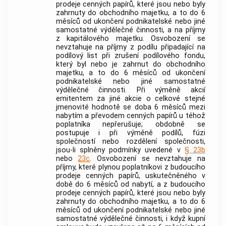
prodeje
cenných papírů
, které jsou nebo byly
zahrnuty do
obchodního majetku
, a to do 6
měsíců od ukončení podnikatelské nebo jiné
samostatné výdělečné činnosti, a na příjmy
z kapitálového majetku. Osvobození se
nevztahuje na příjmy z podílu připadající na
podílový list při zrušení podílového fondu,
který byl nebo je zahrnut do
obchodního
majetku
, a to do 6 měsíců od ukončení
podnikatelské nebo jiné samostatné
výdělečné činnosti. Při výměně
akcií
emitentem za jiné
akcie
o celkové stejné
jmenovité hodnotě se doba 6 měsíců mezi
nabytím a převodem
cenných papírů
u téhož
poplatníka nepřerušuje; obdobně se
postupuje i při
výměně podílů
, fúzi
společností nebo rozdělení společnosti,
jsou-li splněny podmínky uvedené v
§ 23b
nebo
23c
. Osvobození se nevztahuje na
příjmy, které plynou poplatníkovi z budoucího
prodeje
cenných papírů
, uskutečněného v
době do 6 měsíců od nabytí, a z budoucího
prodeje
cenných papírů
, které jsou nebo byly
zahrnuty do
obchodního majetku
, a to do 6
měsíců od ukončení podnikatelské nebo jiné
samostatné výdělečné činnosti, i když kupní