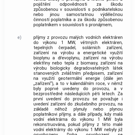
pojištění odpovědnosti za škodu
způsobenou v souvislosti s podnikatelskou
nebo jinou samostatnou výdělečnou
činností poplatníka a za škodu způsobenou
poplatníkem v souvislosti s pronájmem,
e)
příjmy z provozu malých vodních elektráren
do výkonu 1 MW, větrných elektráren,
tepelných čerpadel, solárních zařízení,
zařízení na výrobu a energetické využití
bioplynu a dřevoplynu, zařízení na výrobu
elektřiny nebo tepla z biomasy, zařízení na
výrobu biologicky degradovatelných látek
stanovených zvláštním předpisem, zařízení
na využití geotermální energie (dále jen
„zařízení“), a to v kalendářním roce, v němž
byly poprvé uvedeny do provozu, a v
bezprostředně následujících pěti letech. Za
první uvedení do provozu se považuje i
uvedení zařízení do zkušebního provozu, na
základě něhož plynuly nebo plynou
poplatníkovi příjmy, a dále případy, kdy malá
vodní elektrárna do výkonu 1 MW byla
rekonstruována, pokud příjmy z této malé
vodní elektrárny do výkonu 1 MW nebyly již
osvobozeny. Doba osvobození se