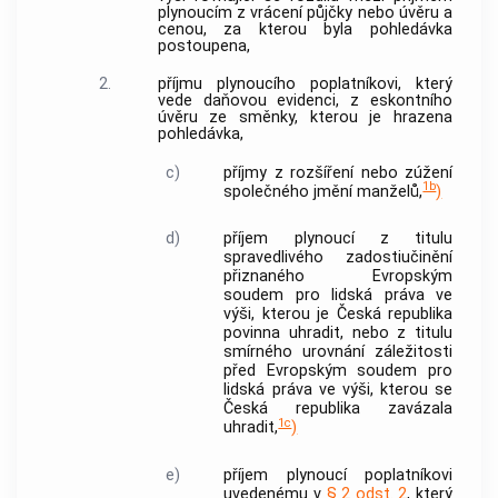
plynoucím z vrácení půjčky nebo úvěru a
cenou, za kterou byla pohledávka
postoupena,
2.
příjmu plynoucího poplatníkovi, který
vede daňovou evidenci, z eskontního
úvěru ze směnky, kterou je hrazena
pohledávka,
c)
příjmy z rozšíření nebo zúžení
1b
společného jmění manželů,
)
d)
příjem plynoucí z titulu
spravedlivého zadostiučinění
přiznaného Evropským
soudem pro lidská práva ve
výši, kterou je Česká republika
povinna uhradit, nebo z titulu
smírného urovnání záležitosti
před Evropským soudem pro
lidská práva ve výši, kterou se
Česká republika zavázala
1c
uhradit,
)
e)
příjem plynoucí poplatníkovi
uvedenému v
§ 2 odst. 2
, který