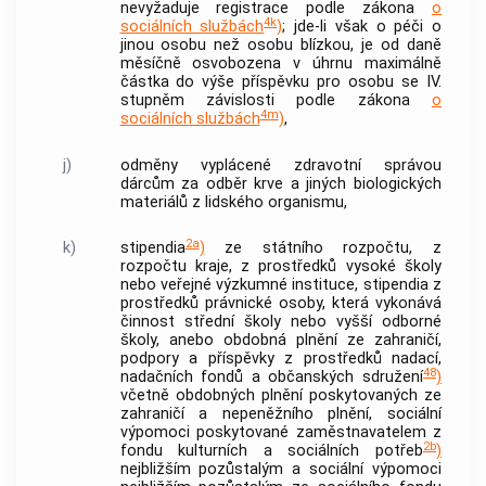
nevyžaduje registrace podle zákona
o
4k
sociálních službách
)
; jde-li však o péči o
jinou osobu než osobu blízkou, je od daně
měsíčně osvobozena v úhrnu maximálně
částka do výše příspěvku pro osobu se IV.
stupněm závislosti podle zákona
o
4m
sociálních službách
)
,
j)
odměny vyplácené zdravotní správou
dárcům za odběr krve a jiných biologických
materiálů z lidského organismu,
2a
k)
stipendia
)
ze státního rozpočtu, z
rozpočtu kraje, z prostředků vysoké školy
nebo veřejné výzkumné instituce, stipendia z
prostředků právnické osoby, která vykonává
činnost střední školy nebo vyšší odborné
školy, anebo obdobná plnění ze zahraničí,
podpory a příspěvky z prostředků nadací,
48
nadačních fondů a občanských sdružení
)
včetně obdobných plnění poskytovaných ze
zahraničí a nepeněžního plnění, sociální
výpomoci poskytované zaměstnavatelem z
2b
fondu kulturních a sociálních potřeb
)
nejbližším pozůstalým a sociální výpomoci