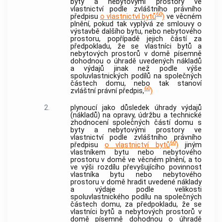
byty a nebytovými prostory ve
vlastnictví podle zvláštního právního
60
předpisu
o vlastnictví bytů
)
ve věcném
plnění, pokud tak vyplývá ze smlouvy o
výstavbě dalšího bytu, nebo nebytového
prostoru, popřípadě jejich částí za
předpokladu, že se vlastníci bytů a
nebytových prostorů v domě písemně
dohodnou o úhradě uvedených nákladů
a výdajů jinak než podle výše
spoluvlastnických podílů na společných
částech domu, nebo tak stanoví
60
zvláštní právní předpis,
)
2.
plynoucí jako důsledek úhrady výdajů
(nákladů) na opravy, údržbu a
technické
zhodnocení
společných částí domu s
byty a nebytovými prostory ve
vlastnictví podle zvláštního právního
60
předpisu
o vlastnictví bytů
)
jiným
vlastníkem bytu nebo nebytového
prostoru v domě ve věcném plnění, a to
ve výši rozdílu převyšujícího povinnost
vlastníka bytu nebo nebytového
prostoru v domě hradit uvedené náklady
a výdaje podle velikosti
spoluvlastnického podílu na společných
částech domu, za předpokladu, že se
vlastníci bytů a nebytových prostorů v
domě písemně dohodnou o úhradě