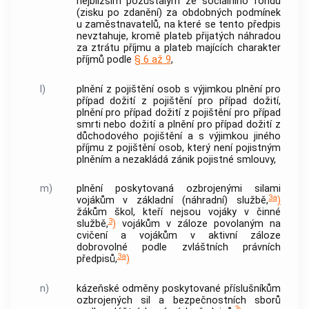
nejbližším pozůstalým ze sociálního fondu
(zisku po zdanění) za obdobných podmínek
u zaměstnavatelů, na které se tento předpis
nevztahuje, kromě plateb přijatých náhradou
za ztrátu příjmu a plateb majících charakter
příjmů podle
§ 6 až 9
,
l)
plnění z pojištění osob s výjimkou plnění pro
případ dožití z pojištění pro případ dožití,
plnění pro případ dožití z pojištění pro případ
smrti nebo dožití a plnění pro případ dožití z
důchodového pojištění a s výjimkou jiného
příjmu z pojištění osob, který není pojistným
plněním a nezakládá zánik pojistné smlouvy,
m)
plnění poskytovaná ozbrojenými silami
3a
vojákům v základní (náhradní) službě,
)
žákům škol, kteří nejsou vojáky v činné
3
službě,
)
vojákům v záloze povolaným na
cvičení a vojákům v aktivní záloze
dobrovolné podle zvláštních právních
3a
předpisů,
)
n)
kázeňské odměny poskytované příslušníkům
ozbrojených sil a bezpečnostních sborů
3