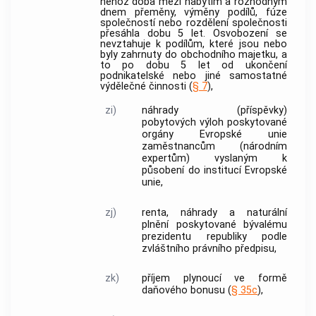
něhož doba mezi nabytím a rozhodným
dnem přeměny,
výměny podílů
, fúze
společností nebo
rozdělení společnosti
přesáhla dobu 5 let. Osvobození se
nevztahuje k podílům, které jsou nebo
byly zahrnuty do
obchodního majetku
, a
to po dobu 5 let od ukončení
podnikatelské nebo jiné samostatné
výdělečné činnosti (
§ 7
),
zi)
náhrady (příspěvky)
pobytových výloh poskytované
orgány Evropské unie
zaměstnancům (národním
expertům) vyslaným k
působení do institucí Evropské
unie,
zj)
renta, náhrady a naturální
plnění poskytované bývalému
prezidentu republiky podle
zvláštního právního předpisu,
zk)
příjem plynoucí ve formě
daňového bonusu (
§ 35c
),