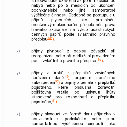
smlouva bude uzavřena až po 6 měsících od
nabytí nebo po 6 měsících od ukončení
podnikatelské nebo jiné samostatné
výdělečné činnosti. Obdobně se postupuje u
příjmů plynoucích jako protiplnění
menšinovým akcionářům při uplatnění práva
hlavního akcionáře na výkup účastnických
cenných papírů
podle zvláštního právního
13d
předpisu
)
,
x)
příjmy plynoucí z odpisu závazků při
reorganizaci nebo při oddlužení provedeném
19a
podle zvláštního právního předpisu
)
,
y)
příjmy z úroků z přeplatků zaviněných
49
správcem daně,
)
orgánem sociálního
50
zabezpečení
)
a příjmy z penále z přeplatků
pojistného, které příslušná zdravotní
pojišťovna vrátila po uplynutí lhůty
stanovené pro rozhodnutí o přeplatku
51
pojistného,
)
z)
příjmy plynoucí ve formě daru přijatého v
souvislosti s podnikáním nebo jinou
samostatnou výdělečnou činností jako