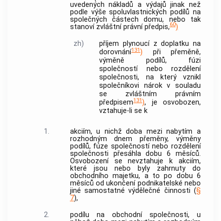
uvedených nákladů a výdajů jinak než
podle výše spoluvlastnických podílů na
společných částech domu, nebo tak
60
stanoví zvláštní právní předpis,
)
zh)
příjem plynoucí z doplatku na
131
dorovnání
)
při přeměně,
výměně podílů
, fúzi
společností nebo rozdělení
společnosti, na který vznikl
společníkovi nárok v souladu
se zvláštním právním
131
předpisem
)
, je osvobozen,
vztahuje-li se k
1.
akciím
, u nichž doba mezi nabytím a
rozhodným dnem přeměny,
výměny
podílů
, fúze společností nebo
rozdělení
společnosti
přesáhla dobu 6 měsíců.
Osvobození se nevztahuje k
akciím
,
které jsou nebo byly zahrnuty do
obchodního majetku
, a to po dobu 6
měsíců od ukončení podnikatelské nebo
jiné samostatné výdělečné činnosti (
§
7
),
2.
podílu na obchodní společnosti, u