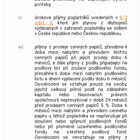
potřeby,
v)
úrokové příjmy poplatníků uvedených v
§ 2
odst. 3
, které jim plynou z dluhopisů
vydávaných v zahraničí poplatníky se sídlem
v České republice nebo Českou republikou,
w)
příjmy z prodeje
cenných papírů
, přesáhne-li
doba mezi nabytím a převodem těchto
cenných papírů
při jejich prodeji dobu 6
měsíců, a dále příjmy z podílu připadající na
podílový list při zrušení podílového fondu,
přesáhne-li doba mezi nabytím podílového
listu a dnem vyplacení podílu dobu 6 měsíců.
Osvobození se vztahuje pouze na osoby,
jejichž celkový přímý podíl na základním
kapitálu nebo hlasovacích právech
společnosti nepřevyšoval v době 24 měsíců
před prodejem
cenných papírů
5 %. Doba 6
měsíců mezi nabytím a převodem
cenného
papíru
u téhož poplatníka se nepřerušuje při
sloučení nebo splynutí podílových fondů
nebo při přeměně uzavřeného podílového
fondu na otevřený podílový fond.
Osvobození se nevztahuje na příjmy z