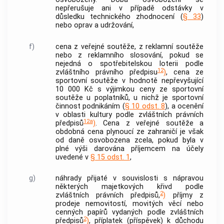
nepřerušuje ani v případě odstávky v
důsledku
technického zhodnocení
(
§ 33
)
nebo oprav a udržování,
f)
cena z veřejné soutěže, z reklamní soutěže
nebo z reklamního slosování, pokud se
nejedná o spotřebitelskou loterii podle
12
zvláštního právního předpisu
)
, cena ze
sportovní soutěže v hodnotě nepřevyšující
10 000 Kč s výjimkou ceny ze sportovní
soutěže u poplatníků, u nichž je sportovní
činnost podnikáním (
§ 10 odst. 8
), a ocenění
v oblasti kultury podle zvláštních právních
12a
předpisů
)
. Cena z veřejné soutěže a
obdobná cena plynoucí ze zahraničí je však
od daně osvobozena zcela, pokud byla v
plné výši darována příjemcem na účely
uvedené v
§ 15 odst. 1
,
g)
náhrady přijaté v souvislosti s nápravou
některých majetkových křivd podle
2
zvláštních právních předpisů,
)
příjmy z
prodeje
nemovitostí
, movitých věcí nebo
cenných papírů
vydaných podle zvláštních
2
předpisů
)
, příplatek (příspěvek) k důchodu