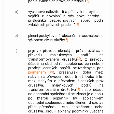
podle zvláštních právních předpisů,
)
o)
výsluhové náležitosti a přídavek na bydlení u
vojáků z povolání a výsluhové nároky u
příslušníků bezpečnostních sborů podle
3
zvláštních právních předpisů,
)
p)
plnění poskytovaná občanům v souvislosti s
4
výkonem civilní služby,
)
r)
příjmy z převodu členských práv družstva, z
převodu majetkových podílů na
13
transformovaném družstvu
)
, z převodu
účasti na obchodních společnostech nebo z
prodeje
cenných papírů
neuvedených pod
písmenem w)
, přesahuje-li doba mezi
nabytím a převodem dobu 5 let. Doba 5 let
mezi nabytím a převodem členských práv
družstva, majetkových podílů na
13
transformovaném družstvu
)
nebo účasti
na obchodní společnosti se zkracuje o dobu,
po kterou poplatník byl společníkem
obchodní společnosti nebo členem družstva
před přeměnou této společnosti nebo
družstva. Jsou-li splněny podmínky uvedené