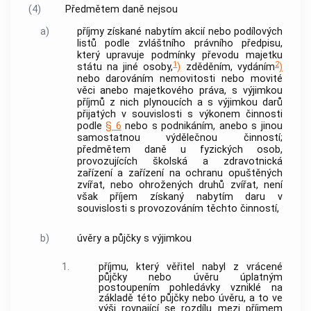
(4)
Předmětem daně nejsou
a)
příjmy získané nabytím
akcií
nebo podílových
listů podle zvláštního právního předpisu,
který upravuje podmínky převodu majetku
1
2
státu na jiné osoby,
)
zděděním, vydáním
)
nebo darováním
nemovitosti
nebo movité
věci anebo majetkového práva, s výjimkou
příjmů z nich plynoucích a s výjimkou darů
přijatých v souvislosti s výkonem činnosti
podle
§ 6
nebo s podnikáním, anebo s jinou
samostatnou výdělečnou činností;
předmětem daně u fyzických osob,
provozujících školská a zdravotnická
zařízení a zařízení na ochranu opuštěných
zvířat, nebo ohrožených druhů zvířat, není
však příjem získaný nabytím daru v
souvislosti s provozováním těchto činností,
b)
úvěry a půjčky s výjimkou
1.
příjmu, který věřitel nabyl z vrácené
půjčky nebo úvěru úplatným
postoupením pohledávky vzniklé na
základě této půjčky nebo úvěru, a to ve
výši rovnající se rozdílu mezi příjmem