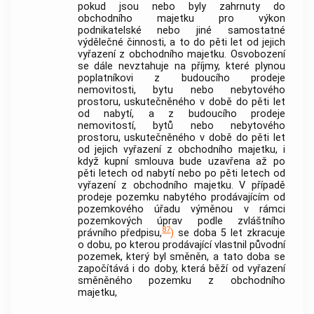
pokud jsou nebo byly zahrnuty do
obchodního majetku
pro výkon
podnikatelské nebo jiné samostatné
výdělečné činnosti, a to do pěti let od jejich
vyřazení z
obchodního majetku
. Osvobození
se dále nevztahuje na příjmy, které plynou
poplatníkovi z budoucího prodeje
nemovitosti
, bytu nebo nebytového
prostoru, uskutečněného v době do pěti let
od nabytí, a z budoucího prodeje
nemovitostí
, bytů nebo nebytového
prostoru, uskutečněného v době do pěti let
od jejich vyřazení z
obchodního majetku
, i
když kupní smlouva bude uzavřena až po
pěti letech od nabytí nebo po pěti letech od
vyřazení z
obchodního majetku
. V případě
prodeje pozemku nabytého prodávajícím od
pozemkového úřadu výměnou v rámci
pozemkových úprav podle zvláštního
87
právního předpisu,
)
se doba 5 let zkracuje
o dobu, po kterou prodávající vlastnil původní
pozemek, který byl směněn, a tato doba se
započítává i do doby, která běží od vyřazení
směněného pozemku z
obchodního
majetku
,