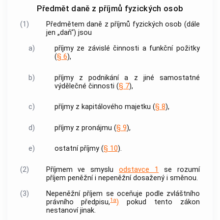
Předmět daně z příjmů fyzických osob
(1)
Předmětem daně z příjmů fyzických osob (dále
jen „daň“) jsou
a)
příjmy ze závislé činnosti a funkční požitky
(
§ 6
),
b)
příjmy z podnikání a z jiné samostatné
výdělečné činnosti (
§ 7
),
c)
příjmy
z kapitálového majetku (
§ 8
),
d)
příjmy z pronájmu (
§ 9
),
e)
ostatní
příjmy
(
§ 10
).
(2)
Příjmem ve smyslu
odstavce 1
se rozumí
příjem peněžní i nepeněžní dosažený i směnou.
(3)
Nepeněžní příjem se oceňuje podle zvláštního
1a
právního předpisu,
)
pokud tento zákon
nestanoví jinak.