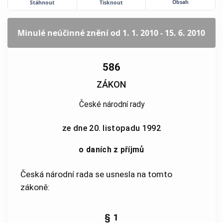
Obsah
Stáhnout
Tisknout
Minulé neúčinné znění
od 1. 1. 2010 - 15. 6. 2010
586
ZÁKON
České národní rady
ze dne 20. listopadu 1992
o daních z příjmů
Česká národní rada se usnesla na tomto
zákoně:
§ 1