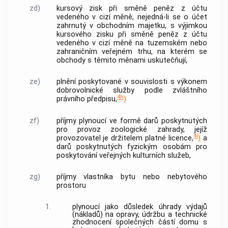
zd)
kursový zisk při směně peněz z účtu
vedeného v cizí měně, nejedná-li se o účet
zahrnutý v
obchodním majetku
, s výjimkou
kursového zisku při směně peněz z účtu
vedeného v cizí měně na tuzemském nebo
zahraničním veřejném trhu, na kterém se
obchody s těmito měnami uskutečňují,
ze)
plnění poskytované v souvislosti s výkonem
dobrovolnické služby podle zvláštního
4h
právního předpisu,
)
zf)
příjmy plynoucí ve formě darů poskytnutých
pro provoz zoologické zahrady, jejíž
4i
provozovatel je držitelem platné licence,
)
a
darů poskytnutých fyzickým osobám pro
poskytování veřejných kulturních služeb,
zg)
příjmy vlastníka bytu nebo nebytového
prostoru
1.
plynoucí jako důsledek úhrady výdajů
(nákladů) na opravy, údržbu a
technické
zhodnocení
společných částí domu s