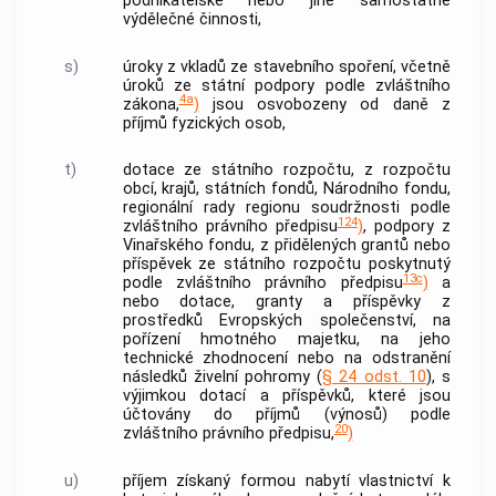
podnikatelské nebo jiné samostatné
výdělečné činnosti,
s)
úroky z vkladů ze stavebního spoření, včetně
úroků ze státní podpory podle zvláštního
4a
zákona,
)
jsou osvobozeny od daně z
příjmů fyzických osob,
t)
dotace ze státního rozpočtu, z rozpočtu
obcí
, krajů, státních fondů, Národního fondu,
regionální rady regionu soudržnosti podle
124
zvláštního právního předpisu
)
, podpory z
Vinařského fondu, z přidělených grantů nebo
příspěvek ze státního rozpočtu poskytnutý
13c
podle zvláštního právního předpisu
)
a
nebo dotace, granty a příspěvky z
prostředků Evropských společenství, na
pořízení hmotného majetku, na jeho
technické zhodnocení
nebo na odstranění
následků živelní pohromy (
§ 24 odst. 10
), s
výjimkou dotací a příspěvků, které jsou
účtovány do příjmů (výnosů) podle
20
zvláštního právního předpisu,
)
u)
příjem získaný formou nabytí vlastnictví k