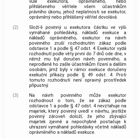
vůle exekutora, oprávněného, nebo
přihlášeného věřitele všem účastníkům
právního úkonu, jehož neplatnosti se exekutor,
oprávněný nebo přihlášený věřitel dovolává.
(2)
Složí-li povinný u exekutora částku ve výši
vymáhané pohledávky, nákladů exekuce a
nákladů oprávněného, exekutor na návrh
povinného zruší rozhodnutím zákaz podle
odstavce 1 a podle § 47 odst. 4. Exekutor vydá
rozhodnutí podle věty první do 7 dnů ode dne, v
němž mu byl doručen návrh povinného, a
neprodleně ho zašle účastníkům řízení a dalším
osobám, jimž byly v rámci exekuce doručeny
exekuční příkazy podle § 49 odst. 4. Proti
tomuto rozhodnutí není opravný prostředek
přípustný.
(3)
Na návrh povinného může exekutor
rozhodnout o tom, že se zákaz podle
odstavce 1 a podle § 47 odst. 4 nevztahuje na
majetek, který povinný uvedl v návrhu, jestliže
povinný zároveň doloží, že jeho zbývající
majetek zjevně a nepochybně postačuje k
uhrazení vymáhané pohledávky včetně nákladů
oprávněného a nákladů exekuce.