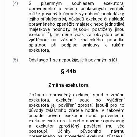
(4)
S písemným souhlasem exekutora,
oprávněného a všech přihlášených věřitelů
může povinný k úhradě vymáhané pohledávky,
jejího příslušenství, nákladů exekuce či nákladů
oprávněného zpeněžit majetek nebo jednotlivé
majetkové hodnoty, nejsou-li postiženy jinou
16a
exekucí
), nejméně však za obvyklou cenu
zjištěnou na základě znaleckého posudku
splatnou při podpisu smlouvy k rukám
exekutora.
(5)
Odstavec 1 se nepoužije, je-li povinným stát.
§ 44b
Změna exekutora
Požádá-li oprávněný exekuční soud o změnu
exekutora, exekuční soud po vyjádření
exekutora jej pověření zprostí, jsou-li pro to
důvody zvláštního zřetele hodné. V takovém
případě pověří exekuční soud provedením
exekuce exekutora, kterého navrhne oprávněný,
a exekutor zproštěný pověření mu věc
postoupí. Účinky původního návrhu
oprávněného na provedení exekuce zůstávají