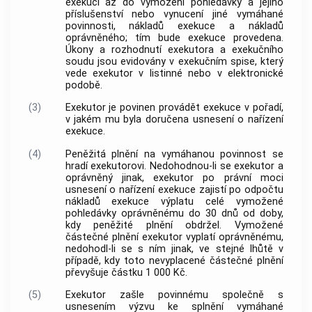
exekuci až do vymožení pohledávky a jejího
příslušenství nebo vynucení jiné vymáhané
povinnosti, nákladů exekuce a nákladů
oprávněného; tím bude exekuce provedena.
Úkony a rozhodnutí exekutora a exekučního
soudu jsou evidovány v exekučním spise, který
vede exekutor v listinné nebo v elektronické
podobě.
(3)
Exekutor je povinen provádět exekuce v pořadí,
v jakém mu byla doručena usnesení o nařízení
exekuce.
(4)
Peněžitá plnění na vymáhanou povinnost se
hradí exekutorovi. Nedohodnou-li se exekutor a
oprávněný jinak, exekutor po právní moci
usnesení o nařízení exekuce zajistí po odpočtu
nákladů exekuce výplatu celé vymožené
pohledávky oprávněnému do 30 dnů od doby,
kdy peněžité plnění obdržel. Vymožené
částečné plnění exekutor vyplatí oprávněnému,
nedohodl-li se s ním jinak, ve stejné lhůtě v
případě, kdy toto nevyplacené částečné plnění
převyšuje částku 1 000 Kč.
(5)
Exekutor zašle povinnému společně s
usnesením výzvu ke splnění vymáhané