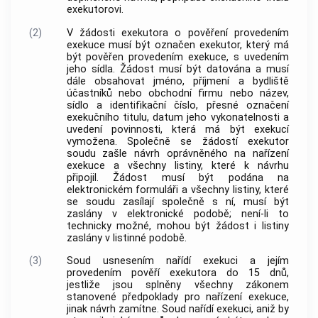
exekutorovi.
(2)
V žádosti exekutora o pověření provedením
exekuce musí být označen exekutor, který má
být pověřen provedením exekuce, s uvedením
jeho sídla. Žádost musí být datována a musí
dále obsahovat jméno, příjmení a bydliště
účastníků nebo obchodní firmu nebo název,
sídlo a identifikační číslo, přesné označení
exekučního titulu, datum jeho vykonatelnosti a
uvedení povinnosti, která má být exekucí
vymožena. Společně se žádostí exekutor
soudu zašle návrh oprávněného na nařízení
exekuce a všechny listiny, které k návrhu
připojil. Žádost musí být podána na
elektronickém formuláři a všechny listiny, které
se soudu zasílají společně s ní, musí být
zaslány v elektronické podobě; není-li to
technicky možné, mohou být žádost i listiny
zaslány v listinné podobě.
(3)
Soud usnesením nařídí exekuci a jejím
provedením pověří exekutora do 15 dnů,
jestliže jsou splněny všechny zákonem
stanovené předpoklady pro nařízení exekuce,
jinak návrh zamítne. Soud nařídí exekuci, aniž by