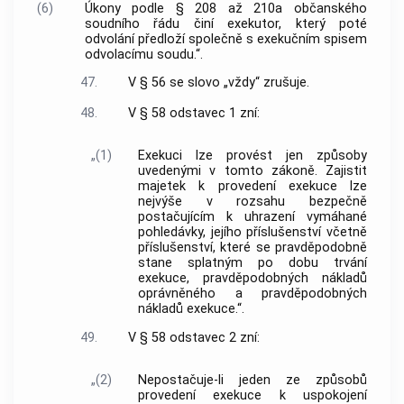
(6)
Úkony podle § 208 až 210a občanského
soudního řádu činí exekutor, který poté
odvolání předloží společně s exekučním spisem
odvolacímu soudu.“.
47.
V § 56 se slovo „vždy“ zrušuje.
48.
V § 58 odstavec 1 zní:
„(1)
Exekuci lze provést jen způsoby
uvedenými v tomto zákoně. Zajistit
majetek k provedení exekuce lze
nejvýše v rozsahu bezpečně
postačujícím k uhrazení vymáhané
pohledávky, jejího příslušenství včetně
příslušenství, které se pravděpodobně
stane splatným po dobu trvání
exekuce, pravděpodobných nákladů
oprávněného a pravděpodobných
nákladů exekuce.“.
49.
V § 58 odstavec 2 zní:
„(2)
Nepostačuje-li jeden ze způsobů
provedení exekuce k uspokojení