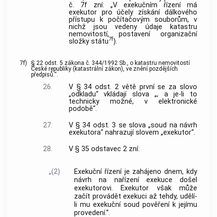
č. 7f zní: „V exekučním řízení má
exekutor pro účely získání dálkového
přístupu k počítačovým souborům, v
nichž jsou vedeny údaje katastru
nemovitostí, postavení organizační
7f
složky státu
).
7f)
§ 22 odst. 5 zákona č. 344/1992 Sb., o katastru nemovitostí
České republiky (katastrální zákon), ve znění pozdějších
předpisů.“.
26.
V § 34 odst. 2 větě první se za slovo
„odkladu“ vkládají slova „, a je-li to
technicky možné, v elektronické
podobě“.
27.
V § 34 odst. 3 se slova „soud na návrh
exekutora“ nahrazují slovem „exekutor“.
28.
V § 35 odstavec 2 zní:
„(2)
Exekuční řízení je zahájeno dnem, kdy
návrh na nařízení exekuce došel
exekutorovi. Exekutor však může
začít provádět exekuci až tehdy, udělí-
li mu exekuční soud pověření k jejímu
provedení.“.