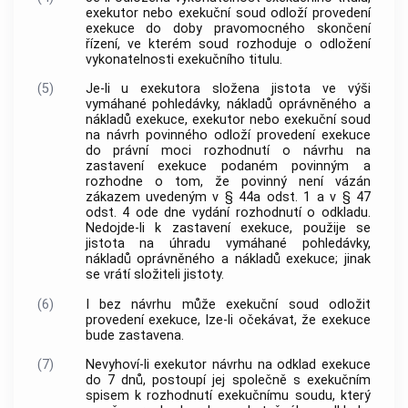
exekutor nebo exekuční soud odloží provedení
exekuce do doby pravomocného skončení
řízení, ve kterém soud rozhoduje o odložení
vykonatelnosti exekučního titulu.
(5)
Je-li u exekutora složena jistota ve výši
vymáhané pohledávky, nákladů oprávněného a
nákladů exekuce, exekutor nebo exekuční soud
na návrh povinného odloží provedení exekuce
do právní moci rozhodnutí o návrhu na
zastavení exekuce podaném povinným a
rozhodne o tom, že povinný není vázán
zákazem uvedeným v § 44a odst. 1 a v § 47
odst. 4 ode dne vydání rozhodnutí o odkladu.
Nedojde-li k zastavení exekuce, použije se
jistota na úhradu vymáhané pohledávky,
nákladů oprávněného a nákladů exekuce; jinak
se vrátí složiteli jistoty.
(6)
I bez návrhu může exekuční soud odložit
provedení exekuce, lze-li očekávat, že exekuce
bude zastavena.
(7)
Nevyhoví-li exekutor návrhu na odklad exekuce
do 7 dnů, postoupí jej společně s exekučním
spisem k rozhodnutí exekučnímu soudu, který