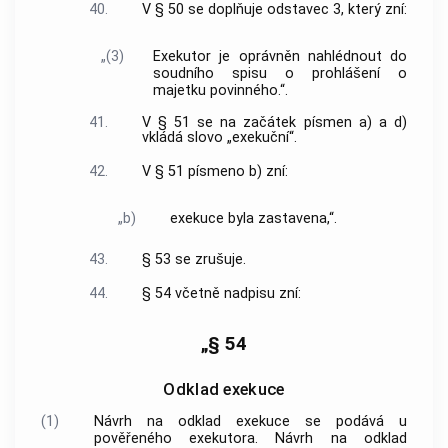
40.
V § 50 se doplňuje odstavec 3, který zní:
„(3)
Exekutor je oprávněn nahlédnout do
soudního spisu o prohlášení o
majetku povinného.“.
41.
V § 51 se na začátek písmen a) a d)
vkládá slovo „exekuční“.
42.
V § 51 písmeno b) zní:
„b)
exekuce byla zastavena,“.
43.
§ 53 se zrušuje.
44.
§ 54 včetně nadpisu zní:
„§ 54
Odklad exekuce
(1)
Návrh na odklad exekuce se podává u
pověřeného exekutora. Návrh na odklad