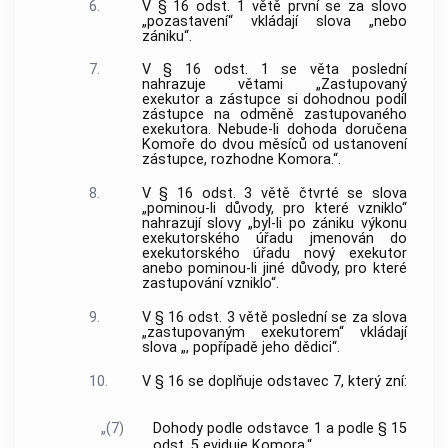
6.
V § 16 odst. 1 větě první se za slovo
„pozastavení“ vkládají slova „nebo
zániku“.
7.
V § 16 odst. 1 se věta poslední
nahrazuje větami „Zastupovaný
exekutor a zástupce si dohodnou podíl
zástupce na odměně zastupovaného
exekutora. Nebude-li dohoda doručena
Komoře do dvou měsíců od ustanovení
zástupce, rozhodne Komora.“.
8.
V § 16 odst. 3 větě čtvrté se slova
„pominou-li důvody, pro které vzniklo“
nahrazují slovy „byl-li po zániku výkonu
exekutorského úřadu jmenován do
exekutorského úřadu nový exekutor
anebo pominou-li jiné důvody, pro které
zastupování vzniklo“.
9.
V § 16 odst. 3 větě poslední se za slova
„zastupovaným exekutorem“ vkládají
slova „, popřípadě jeho dědici“.
10.
V § 16 se doplňuje odstavec 7, který zní:
„(7)
Dohody podle odstavce 1 a podle § 15
odst. 5 eviduje Komora.“.