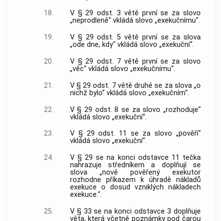
18.
V § 29 odst. 3 větě první se za slovo
„neprodleně“ vkládá slovo „exekučnímu“.
19.
V § 29 odst. 5 větě první se za slova
„ode dne, kdy“ vkládá slovo „exekuční“.
20.
V § 29 odst. 7 větě první se za slovo
„věc“ vkládá slovo „exekučnímu“.
21.
V § 29 odst. 7 větě druhé se za slova „o
nichž bylo“ vkládá slovo „exekučním“.
22.
V § 29 odst. 8 se za slovo „rozhoduje“
vkládá slovo „exekuční“.
23.
V § 29 odst. 11 se za slovo „pověří“
vkládá slovo „exekuční“.
24.
V § 29 se na konci odstavce 11 tečka
nahrazuje středníkem a doplňují se
slova „nově pověřený exekutor
rozhodne příkazem k úhradě nákladů
exekuce o dosud vzniklých nákladech
exekuce.“.
25.
V § 33 se na konci odstavce 3 doplňuje
věta, která včetně poznámky pod čarou