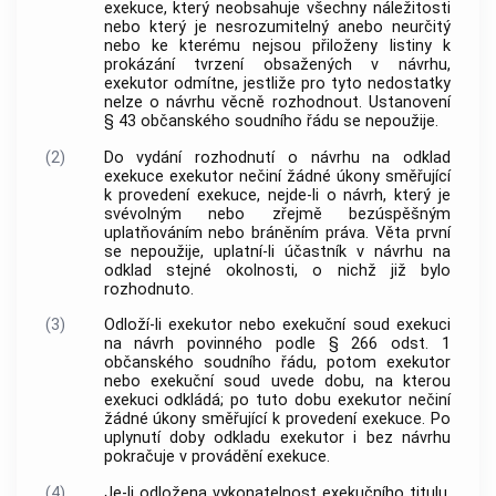
exekuce, který neobsahuje všechny náležitosti
nebo který je nesrozumitelný anebo neurčitý
nebo ke kterému nejsou přiloženy listiny k
prokázání tvrzení obsažených v návrhu,
exekutor odmítne, jestliže pro tyto nedostatky
nelze o návrhu věcně rozhodnout. Ustanovení
§ 43 občanského soudního řádu se nepoužije.
(2)
Do vydání rozhodnutí o návrhu na odklad
exekuce exekutor nečiní žádné úkony směřující
k provedení exekuce, nejde-li o návrh, který je
svévolným nebo zřejmě bezúspěšným
uplatňováním nebo bráněním práva. Věta první
se nepoužije, uplatní-li účastník v návrhu na
odklad stejné okolnosti, o nichž již bylo
rozhodnuto.
(3)
Odloží-li exekutor nebo exekuční soud exekuci
na návrh povinného podle § 266 odst. 1
občanského soudního řádu, potom exekutor
nebo exekuční soud uvede dobu, na kterou
exekuci odkládá; po tuto dobu exekutor nečiní
žádné úkony směřující k provedení exekuce. Po
uplynutí doby odkladu exekutor i bez návrhu
pokračuje v provádění exekuce.
(4)
Je-li odložena vykonatelnost exekučního titulu,