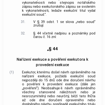
vykonatelnosti nebo stejnopis notářského
zápisu nebo exekutorského zápisu se svolením
k vykonatelnosti, ledaže exekuční titul vydal
exekuční soud.“.
31.
V § 39 odst. 1 se slova „nebo soud“
zrušují.
32.
§ 44 včetně nadpisu a poznámky pod
čarou č. 16 zní:
„§ 44
Nařízení exekuce a pověření exekutora k
provedení exekuce
(1)
Exekutor, kterému došel návrh oprávněného na
nařízení exekuce, požádá exekuční soud
nejpozději do 15 dnů ode dne doručení návrhu
o pověření k provedení exekuce (dále jen
„pověření“). Neobsahuje-li návrh oprávněného
všechny stanovené náležitosti nebo je
nesrozumitelný nebo neurčitý, běží tato lhůta
až ode dne doručení opraveného nebo
doplněného návrhu, popřípadě exekučního titulu