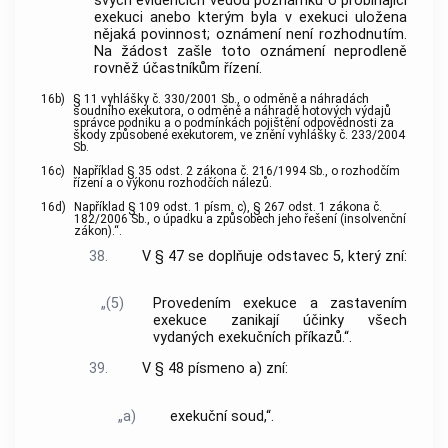
svých evidencích vedou poznámku o probíhající
exekuci anebo kterým byla v exekuci uložena
nějaká povinnost; oznámení není rozhodnutím.
Na žádost zašle toto oznámení neprodleně
rovněž účastníkům řízení.
16b)
§ 11 vyhlášky č. 330/2001 Sb., o odměně a náhradách
soudního exekutora, o odměně a náhradě hotových výdajů
správce podniku a o podmínkách pojištění odpovědnosti za
škody způsobené exekutorem, ve znění vyhlášky č. 233/2004
Sb.
16c)
Například § 35 odst. 2 zákona č. 216/1994 Sb., o rozhodčím
řízení a o výkonu rozhodčích nálezů.
16d)
Například § 109 odst. 1 písm. c), § 267 odst. 1 zákona č.
182/2006 Sb., o úpadku a způsobech jeho řešení (insolvenční
zákon).“.
38.
V § 47 se doplňuje odstavec 5, který zní:
„(5)
Provedením exekuce a zastavením
exekuce zanikají účinky všech
vydaných exekučních příkazů.“.
39.
V § 48 písmeno a) zní:
„a)
exekuční soud,“.