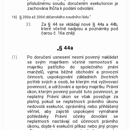
příslušnému soudu; doručením exekutorovi je
zachována lhůta k podání odvolání.
16)
§ 200a až 200d občanského soudního řádu.“.
33.
Za § 44 se vkládají nové § 44a a 44b,
které včetně nadpisu a poznámky pod
čarou č. 16a znějí:
„§ 44a
(1)
Po doručení usnesení nesmí povinný nakládat
se svým majetkem včetně nemovitostí a
majetku patřícího do společného jmění
manželů, vyjma běžné obchodní a provozní
činnosti, uspokojování základních životních
potřeb svých a osob, ke kterým má vyživovací
povinnost, a udržování a správy majetku. Právní
úkon, kterým povinný porušil tuto povinnost, je
neplatný. Právní úkon se však považuje za
platný, pokud se neplatnosti právního úkonu
nedovolá exekutor, oprávněný, nebo přihlášený
věřitel, aby zajistili uspokojení vymáhané
pohledávky. Právní účinky dovolání se
neplatnosti nastávají od účinnosti právního
úkonu, dojde-li exekuční příkaz nebo jiný projev