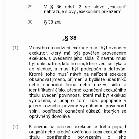
29.
V § 36 odst. 2 se slovo „exekucí“
nahrazuje slovy „exekučním příkazem“.
30.
§ 38 zní:
„§ 38
(1)
V návrhu na nařízení exekuce musí být označen
exekutor, který má být pověřen provedením
exekuce, s uvedením jeho sídla. Z návrhu musí
být dále patrné, kdo ho činí, které věci se týká a
co sleduje, a musí být podepsán a datován.
Kromě toho musí návrh na nařízení exekuce
obsahovat jméno, příjmení a bydliště účastníků
nebo obchodní firmu nebo název, sídlo a
identifikační číslo, přesné označení exekučního
titulu, uvedení povinnosti, která má být exekucí
vymožena, a údaj o tom, zda, popřípadě v
jakém rozsahu povinný vymáhanou povinnost
splnil, popřípadě označení důkazů, kterých se
oprávněný dovolává.
(2)
K návrhu na nařízení exekuce je třeba připojit
originál nebo úředně ověřenou kopii exekučního
titulu opatřeného potvrzením o jeho