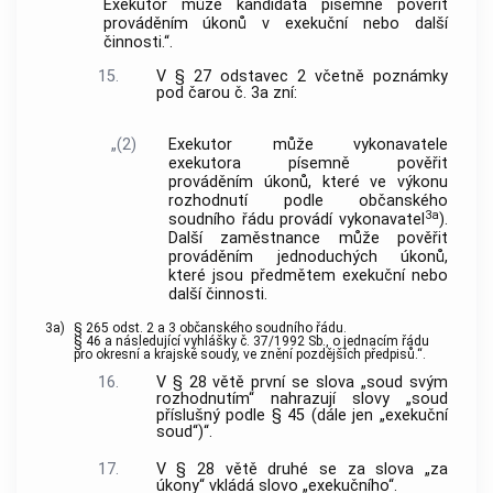
Exekutor může kandidáta písemně pověřit
prováděním úkonů v exekuční nebo další
činnosti.“.
15.
V § 27 odstavec 2 včetně poznámky
pod čarou č. 3a zní:
„(2)
Exekutor může vykonavatele
exekutora písemně pověřit
prováděním úkonů, které ve výkonu
rozhodnutí podle občanského
3a
soudního řádu provádí vykonavatel
).
Další zaměstnance může pověřit
prováděním jednoduchých úkonů,
které jsou předmětem exekuční nebo
další činnosti.
3a)
§ 265 odst. 2 a 3 občanského soudního řádu.
§ 46 a následující vyhlášky č. 37/1992 Sb., o jednacím řádu
pro okresní a krajské soudy, ve znění pozdějších předpisů.“.
16.
V § 28 větě první se slova „soud svým
rozhodnutím“ nahrazují slovy „soud
příslušný podle § 45 (dále jen „exekuční
soud“)“.
17.
V § 28 větě druhé se za slova „za
úkony“ vkládá slovo „exekučního“.