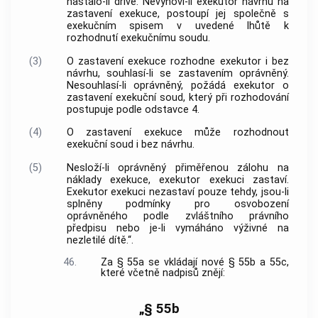
nastalo-li dříve. Nevyhoví-li exekutor návrhu na
zastavení exekuce, postoupí jej společně s
exekučním spisem v uvedené lhůtě k
rozhodnutí exekučnímu soudu.
(3)
O zastavení exekuce rozhodne exekutor i bez
návrhu, souhlasí-li se zastavením oprávněný.
Nesouhlasí-li oprávněný, požádá exekutor o
zastavení exekuční soud, který při rozhodování
postupuje podle odstavce 4.
(4)
O zastavení exekuce může rozhodnout
exekuční soud i bez návrhu.
(5)
Nesloží-li oprávněný přiměřenou zálohu na
náklady exekuce, exekutor exekuci zastaví.
Exekutor exekuci nezastaví pouze tehdy, jsou-li
splněny podmínky pro osvobození
oprávněného podle zvláštního právního
předpisu nebo je-li vymáháno výživné na
nezletilé dítě.“.
46.
Za § 55a se vkládají nové § 55b a 55c,
které včetně nadpisů znějí:
„§ 55b