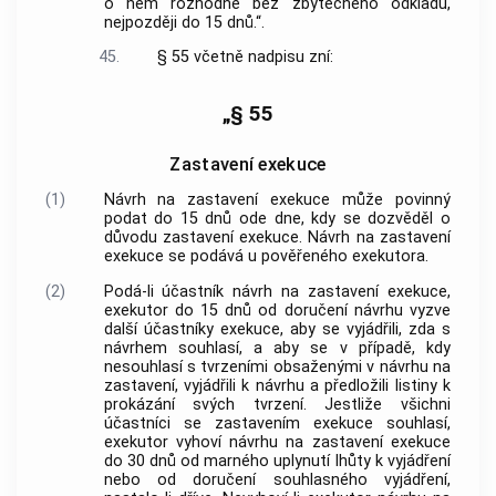
o něm rozhodne bez zbytečného odkladu,
nejpozději do 15 dnů.“.
45.
§ 55 včetně nadpisu zní:
„§ 55
Zastavení exekuce
(1)
Návrh na zastavení exekuce může povinný
podat do 15 dnů ode dne, kdy se dozvěděl o
důvodu zastavení exekuce. Návrh na zastavení
exekuce se podává u pověřeného exekutora.
(2)
Podá-li účastník návrh na zastavení exekuce,
exekutor do 15 dnů od doručení návrhu vyzve
další účastníky exekuce, aby se vyjádřili, zda s
návrhem souhlasí, a aby se v případě, kdy
nesouhlasí s tvrzeními obsaženými v návrhu na
zastavení, vyjádřili k návrhu a předložili listiny k
prokázání svých tvrzení. Jestliže všichni
účastníci se zastavením exekuce souhlasí,
exekutor vyhoví návrhu na zastavení exekuce
do 30 dnů od marného uplynutí lhůty k vyjádření
nebo od doručení souhlasného vyjádření,