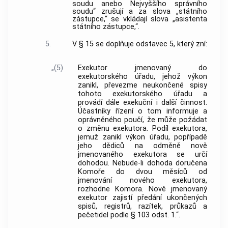
soudu anebo Nejvyššího správního
soudu“ zrušují a za slova „státního
zástupce,“ se vkládají slova „asistenta
státního zástupce,“.
5.
V § 15 se doplňuje odstavec 5, který zní:
„(5)
Exekutor jmenovaný do
exekutorského úřadu, jehož výkon
zanikl, převezme neukončené spisy
tohoto exekutorského úřadu a
provádí dále exekuční i další činnost.
Účastníky řízení o tom informuje a
oprávněného poučí, že může požádat
o změnu exekutora. Podíl exekutora,
jemuž zanikl výkon úřadu, popřípadě
jeho dědiců na odměně nově
jmenovaného exekutora se určí
dohodou. Nebude-li dohoda doručena
Komoře do dvou měsíců od
jmenování nového exekutora,
rozhodne Komora. Nově jmenovaný
exekutor zajistí předání ukončených
spisů, registrů, razítek, průkazů a
pečetidel podle § 103 odst. 1.“.