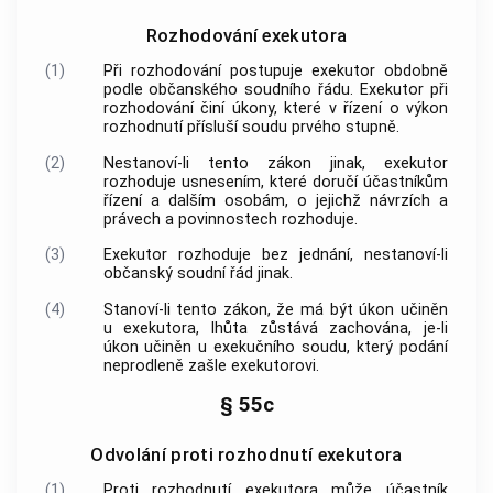
Rozhodování exekutora
(1)
Při rozhodování postupuje exekutor obdobně
podle občanského soudního řádu. Exekutor při
rozhodování činí úkony, které v řízení o výkon
rozhodnutí přísluší soudu prvého stupně.
(2)
Nestanoví-li tento zákon jinak, exekutor
rozhoduje usnesením, které doručí účastníkům
řízení a dalším osobám, o jejichž návrzích a
právech a povinnostech rozhoduje.
(3)
Exekutor rozhoduje bez jednání, nestanoví-li
občanský soudní řád jinak.
(4)
Stanoví-li tento zákon, že má být úkon učiněn
u exekutora, lhůta zůstává zachována, je-li
úkon učiněn u exekučního soudu, který podání
neprodleně zašle exekutorovi.
§ 55c
Odvolání proti rozhodnutí exekutora
(1)
Proti rozhodnutí exekutora může účastník