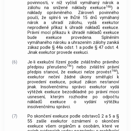
povinnosti, v níž vyčíslí vymáhaný nárok a
16b
zálohu na snížené náklady exekuce
) a
náklady oprávněného. Zároveň povinného
poučí, že splní-li ve lhůtě 15 dnů vymáhaný
nárok a uhradí zálohu, vydá exekutor
neprodleně příkaz k úhradě nákladů exekuce.
Právní mocí příkazu k úhradě nákladů exekuce
bude exekuce provedena. Splněním
vymáhaného nároku a uhrazením zálohy zaniká
zákaz podle § 44a odst. 1 a podle § 47 odst. 4.
Jinak exekutor provede exekuci.
(6)
Je-li exekuční řízení podle zvláštního právního
16c
předpisu přerušeno
) nebo zvláštní právní
16d
předpis stanoví, že exekuci nelze provést
),
exekutor nečiní žádné úkony směřující k
provedení exekuce, pokud zákon nestanoví
jinak. Insolvenčnímu správci exekutor vydá
výtěžek exekuce bezodkladně po právní moci
usnesení, kterým rozhodne po odpočtu
nákladů exekuce o vydání výtěžku
insolvenčnímu správci.
(7)
Po skončení exekuce podle odstavců 2 a 5 a §
55 zašle exekutor oznámení o skončení
exekuce všem orgánům a osobám, které ve