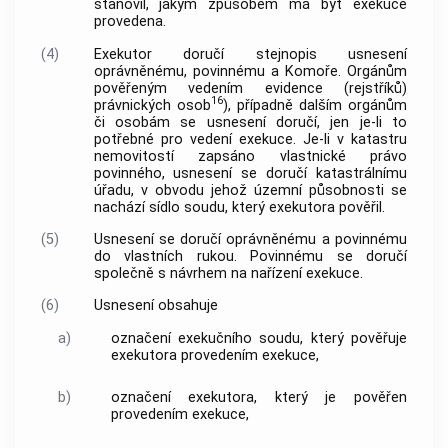
stanovil, jakým způsobem má být exekuce
provedena.
(4)
Exekutor doručí stejnopis usnesení
oprávněnému, povinnému a Komoře. Orgánům
pověřeným vedením evidence (rejstříků)
16
právnických osob
), případně dalším orgánům
či osobám se usnesení doručí, jen je-li to
potřebné pro vedení exekuce. Je-li v katastru
nemovitostí zapsáno vlastnické právo
povinného, usnesení se doručí katastrálnímu
úřadu, v obvodu jehož územní působnosti se
nachází sídlo soudu, který exekutora pověřil.
(5)
Usnesení se doručí oprávněnému a povinnému
do vlastních rukou. Povinnému se doručí
společně s návrhem na nařízení exekuce.
(6)
Usnesení obsahuje
a)
označení exekučního soudu, který pověřuje
exekutora provedením exekuce,
b)
označení exekutora, který je pověřen
provedením exekuce,