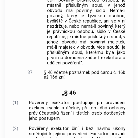
Je-li povinný právnickou osobou, je
místně příslušným soud, v jehož
obvodu má povinný sídlo. Nemá-li
povinný, který je fyzickou osobou,
bydliště v České republice, ani se v ní
nezdržuje, nebo nemá-li povinný, který
je právnickou osobou, sídlo v České
republice, je místně příslušným soud, v
jehož obvodu má povinný majetek;
má-li majetek v obvodu více soudů, je
příslušným soud, kterému byla jako
prvnímu doručena žádost exekutora o
udělení pověření.“.
37.
§ 46 včetně poznámek pod čarou č. 16b
až 16d zní:
„§ 46
(1)
Pověřený exekutor postupuje při provádění
exekuce rychle a účelně; při tom dbá ochrany
práv účastníků řízení i třetích osob dotčených
jeho postupem.
(2)
Pověřený exekutor činí i bez návrhu úkony
směřující k jejímu provedení. Exekutor provádí