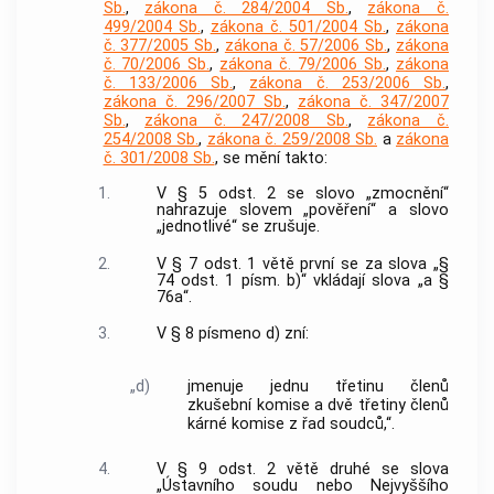
Sb.
,
zákona č. 284/2004 Sb.
,
zákona č.
499/2004 Sb.
,
zákona č. 501/2004 Sb.
,
zákona
č. 377/2005 Sb.
,
zákona č. 57/2006 Sb.
,
zákona
č. 70/2006 Sb.
,
zákona č. 79/2006 Sb.
,
zákona
č. 133/2006 Sb.
,
zákona č. 253/2006 Sb.
,
zákona č. 296/2007 Sb.
,
zákona č. 347/2007
Sb.
,
zákona č. 247/2008 Sb.
,
zákona č.
254/2008 Sb.
,
zákona č. 259/2008 Sb.
a
zákona
č. 301/2008 Sb.
, se mění takto:
1.
V § 5 odst. 2 se slovo „zmocnění“
nahrazuje slovem „pověření“ a slovo
„jednotlivé“ se zrušuje.
2.
V § 7 odst. 1 větě první se za slova „§
74 odst. 1 písm. b)“ vkládají slova „a §
76a“.
3.
V § 8 písmeno d) zní:
„d)
jmenuje jednu třetinu členů
zkušební komise a dvě třetiny členů
kárné komise z řad soudců,“.
4.
V § 9 odst. 2 větě druhé se slova
„Ústavního soudu nebo Nejvyššího