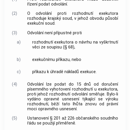
řízení podat odvolání.
(2)
O odvolání proti rozhodnutí exekutora
rozhoduje krajský soud, v jehož obvodu působí
exekuční soud.
(3)
Odvolání není přípustné proti
a)
rozhodnutí exekutora o návrhu na vyškrtnutí
věci ze soupisu (§ 68),
b)
exekučnímu příkazu, nebo
c)
příkazu k úhradě nákladů exekuce.
(4)
Odvolání lze podat do 15 dnů od doručení
písemného vyhotovení rozhodnutí u exekutora,
proti jehož rozhodnutí odvolání směřuje. Bylo-li
vydáno opravné usnesení týkající se výroku
rozhodnutí, běží tato lhůta znovu od právní
moci opravného usnesení.
(5)
Ustanovení § 201 až 226 občanského soudního
řádu se použijí přiměřeně.