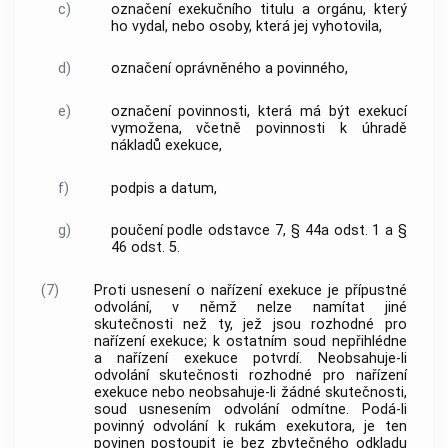
c)
označení exekučního titulu a orgánu, který
ho vydal, nebo osoby, která jej vyhotovila,
d)
označení oprávněného a povinného,
e)
označení povinnosti, která má být exekucí
vymožena, včetně povinnosti k úhradě
nákladů exekuce,
f)
podpis a datum,
g)
poučení podle odstavce 7, § 44a odst. 1 a §
46 odst. 5.
(7)
Proti usnesení o nařízení exekuce je přípustné
odvolání, v němž nelze namítat jiné
skutečnosti než ty, jež jsou rozhodné pro
nařízení exekuce; k ostatním soud nepřihlédne
a nařízení exekuce potvrdí. Neobsahuje-li
odvolání skutečnosti rozhodné pro nařízení
exekuce nebo neobsahuje-li žádné skutečnosti,
soud usnesením odvolání odmítne. Podá-li
povinný odvolání k rukám exekutora, je ten
povinen postoupit je bez zbytečného odkladu