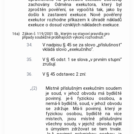
zachovány. Odměna exekutora, který byl
zproštěn pověření, se vypočítá tak, jako by
došlo k zastavení exekuce. Nově pověřený
exekutor rozhodne příkazem k úhradě nákladů
exekuce o dosud vzniklých nákladech exekuce.
16a)
Zákon č. 119/2001 Sb., kterým se stanoví pravidla pro
případy souběžně probíhajících výkonů rozhodnutí.“.
34.
V nadpisu § 45 se za slovo „příslušnost“
vkládá slovo „exekučního“.
35.
V § 45 odst. 1 se slova „v prvním stupni“
zrušují.
36.
V § 45 odstavec 2 zní:
„(2)
Místně příslušným exekučním soudem
je soud, v jehož obvodu má bydliště
povinný, je-li fyzickou osobou, a
nemá-li bydliště, soud, v jehož obvodu
se zdržuje. Má-li povinný, který je
fyzickou osobou, bydliště na více
místech, jsou místně příslušnými
všechny soudy, v jejichž obvodu bydlí
s úmyslem zdržovat se tam trvale.