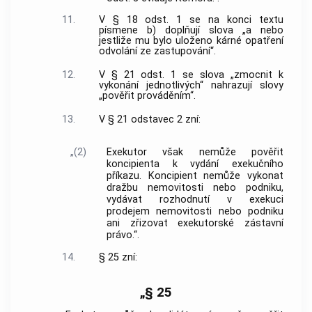
11.
V § 18 odst. 1 se na konci textu
písmene b) doplňují slova „a nebo
jestliže mu bylo uloženo kárné opatření
odvolání ze zastupování“.
12.
V § 21 odst. 1 se slova „zmocnit k
vykonání jednotlivých“ nahrazují slovy
„pověřit prováděním“.
13.
V § 21 odstavec 2 zní:
„(2)
Exekutor však nemůže pověřit
koncipienta k vydání exekučního
příkazu. Koncipient nemůže vykonat
dražbu nemovitosti nebo podniku,
vydávat rozhodnutí v exekuci
prodejem nemovitosti nebo podniku
ani zřizovat exekutorské zástavní
právo.“.
14.
§ 25 zní:
„§ 25