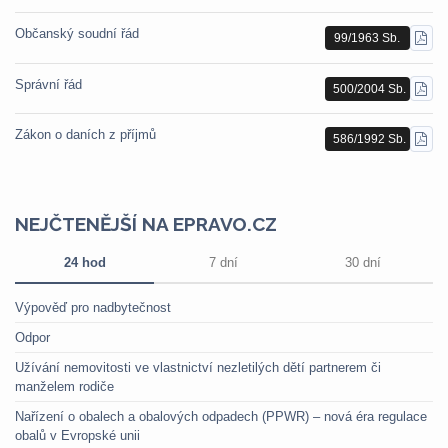
Občanský soudní řád
99/1963 Sb.
STÁ
PDF
Správní řád
500/2004 Sb.
STÁ
PDF
Zákon o daních z příjmů
586/1992 Sb.
STÁ
PDF
NEJČTENĚJŠÍ NA EPRAVO.CZ
24 hod
7 dní
30 dní
Výpověď pro nadbytečnost
Odpor
Užívání nemovitosti ve vlastnictví nezletilých dětí partnerem či
manželem rodiče
Nařízení o obalech a obalových odpadech (PPWR) – nová éra regulace
obalů v Evropské unii