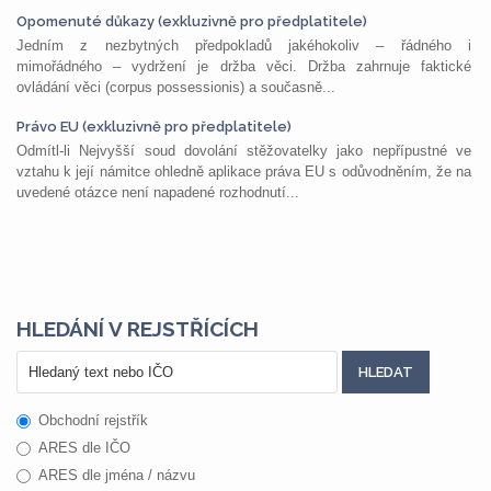
Opomenuté důkazy (exkluzivně pro předplatitele)
Jedním z nezbytných předpokladů jakéhokoliv – řádného i
mimořádného – vydržení je držba věci. Držba zahrnuje faktické
ovládání věci (corpus possessionis) a současně...
Právo EU (exkluzivně pro předplatitele)
Odmítl-li Nejvyšší soud dovolání stěžovatelky jako nepřípustné ve
vztahu k její námitce ohledně aplikace práva EU s odůvodněním, že na
uvedené otázce není napadené rozhodnutí...
HLEDÁNÍ V REJSTŘÍCÍCH
Obchodní rejstřík
ARES dle IČO
ARES dle jména / názvu