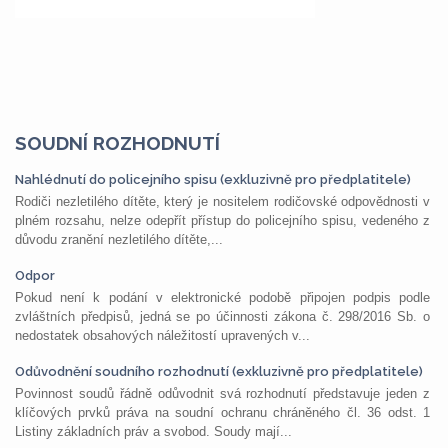
SOUDNÍ ROZHODNUTÍ
Nahlédnutí do policejního spisu (exkluzivně pro předplatitele)
Rodiči nezletilého dítěte, který je nositelem rodičovské odpovědnosti v
plném rozsahu, nelze odepřít přístup do policejního spisu, vedeného z
důvodu zranění nezletilého dítěte,...
Odpor
Pokud není k podání v elektronické podobě připojen podpis podle
zvláštních předpisů, jedná se po účinnosti zákona č. 298/2016 Sb. o
nedostatek obsahových náležitostí upravených v...
Odůvodnění soudního rozhodnutí (exkluzivně pro předplatitele)
Povinnost soudů řádně odůvodnit svá rozhodnutí představuje jeden z
klíčových prvků práva na soudní ochranu chráněného čl. 36 odst. 1
Listiny základních práv a svobod. Soudy mají...