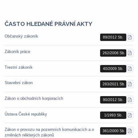
ČASTO HLEDANÉ PRÁVNÍ AKTY
Občanský zákoník
89/2012 Sb.
STÁ
PDF
Zákoník práce
262/2006 Sb.
STÁ
PDF
Trestní zákoník
40/2009 Sb.
STÁ
PDF
Stavební zákon
283/2021 Sb.
STÁ
PDF
Zákon o obchodních korporacích
90/2012 Sb.
STÁ
PDF
Ústava České republiky
1/1993 Sb.
STÁ
PDF
Zákon o provozu na pozemních komunikacích a o
361/2000 Sb.
STÁ
změnách některých zákonů
PDF