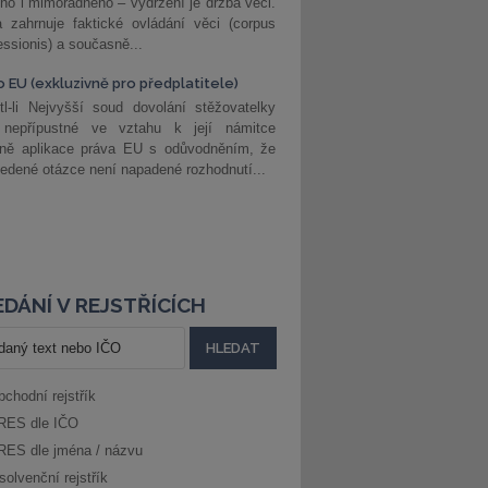
ho i mimořádného – vydržení je držba věci.
 zahrnuje faktické ovládání věci (corpus
ssionis) a současně...
o EU (exkluzivně pro předplatitele)
l-li Nejvyšší soud dovolání stěžovatelky
 nepřípustné ve vztahu k její námitce
dně aplikace práva EU s odůvodněním, že
edené otázce není napadené rozhodnutí...
DÁNÍ V REJSTŘÍCÍCH
bchodní rejstřík
RES dle IČO
RES dle jména / názvu
solvenční rejstřík