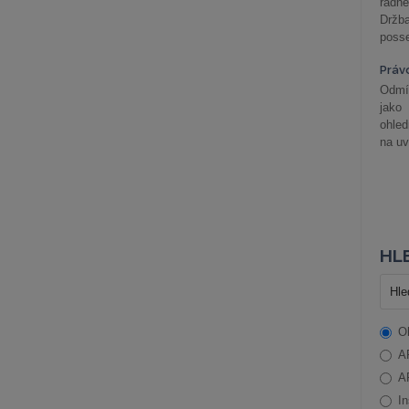
řádné
Držba
posse
Práv
Odmít
jako
ohle
na uv
HLE
O
A
A
In