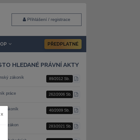
Přihlášení / registrace
HOP
PŘEDPLATNÉ
STO HLEDANÉ PRÁVNÍ AKTY
nský zákoník
89/2012 Sb.
STÁHNOUT
PDF
ník práce
262/2006 Sb.
STÁHNOUT
PDF
ní zákoník
40/2009 Sb.
STÁHNOUT
x
PDF
ební zákon
283/2021 Sb.
STÁHNOUT
PDF