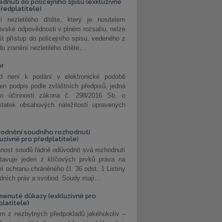
édnutí do policejního spisu (exkluzivně
předplatitele)
i nezletilého dítěte, který je nositelem
ovské odpovědnosti v plném rozsahu, nelze
ít přístup do policejního spisu, vedeného z
u zranění nezletilého dítěte,...
or
d není k podání v elektronické podobě
jen podpis podle zvláštních předpisů, jedná
o účinnosti zákona č. 298/2016 Sb. o
statek obsahových náležitostí upravených
odnění soudního rozhodnutí
luzivně pro předplatitele)
nost soudů řádně odůvodnit svá rozhodnutí
stavuje jeden z klíčových prvků práva na
í ochranu chráněného čl. 36 odst. 1 Listiny
dních práv a svobod. Soudy mají...
enuté důkazy (exkluzivně pro
platitele)
m z nezbytných předpokladů jakéhokoliv –