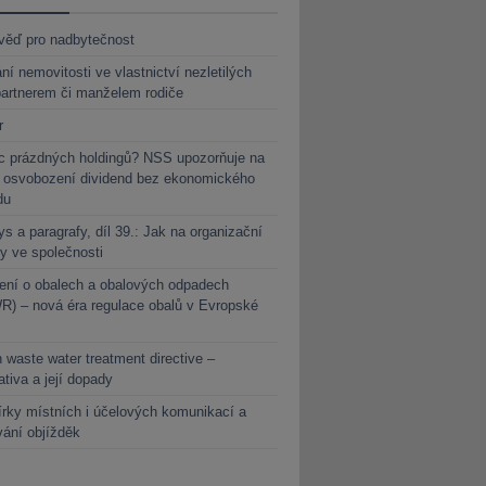
věď pro nadbytečnost
ní nemovitosti ve vlastnictví nezletilých
partnerem či manželem rodiče
r
c prázdných holdingů? NSS upozorňuje na
y osvobození dividend bez ekonomického
du
s a paragrafy, díl 39.: Jak na organizační
y ve společnosti
ení o obalech a obalových odpadech
) – nová éra regulace obalů v Evropské
 waste water treatment directive –
lativa a její dopady
rky místních i účelových komunikací a
vání objížděk