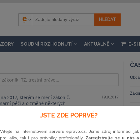
ÁZORY
SOUDNÍ ROZHODNUTÍ
AKTUÁLNĚ
E-S
ČA
Obča
Záko
na 2017, kterým se mění zákon č.
19.9.2017
inární péči a o změně některých
(veterinární zákon), ve znění pozdějších
Trest
JSTE ZDE POPRVÉ?
ouvisející zákony
Stav
Vítejte na internetovém serveru epravo.cz. Jsme zdroj informací jak
pro laiky, tak i pro právníky profesionály.
Zaregistrujte se u nás a