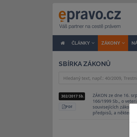
ČLÁNKY
ZÁKONY
N
SBÍRKA ZÁKONŮ
ZÁKON ze dne 16. srp
302/2017 Sb.
166/1999 Sb., o veter
souvisejících zákonů 
STÁHNOUT
PDF
předpisů, a některé s