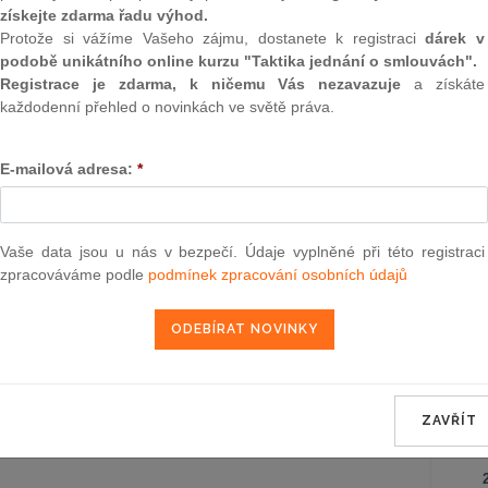
Záko
získejte zdarma řadu výhod.
korpo
Protože si vážíme Vašeho zájmu, dostanete k registraci
dárek v
podobě unikátního online kurzu "Taktika jednání o smlouvách".
Ústav
Registrace je zdarma, k ničemu Vás nezavazuje
a získáte
každodenní přehled o novinkách ve světě práva.
Záko
poze
o zm
E-mailová adresa:
*
záko
Obča
Vaše data jsou u nás v bezpečí. Údaje vyplněné při této registraci
zpracováváme podle
podmínek zpracování osobních údajů
Správ
Zákon
ZAVŘÍT
NE