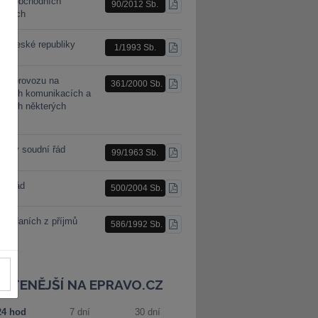
n o obchodních
90/2012 Sb.
STÁHNOUT
racích
PDF
a České republiky
1/1993 Sb.
STÁHNOUT
PDF
n o provozu na
361/2000 Sb.
STÁHNOUT
mních komunikacích a
PDF
ěnách některých
nů
nský soudní řád
99/1963 Sb.
STÁHNOUT
PDF
ní řád
500/2004 Sb.
STÁHNOUT
PDF
 o daních z příjmů
586/1992 Sb.
STÁHNOUT
PDF
JČTENĚJŠÍ NA EPRAVO.CZ
24 hod
7 dní
30 dní