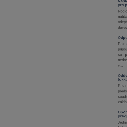
Nahl
pro 
Rodič
rodič
odepř
důvod
Odp
Poku
připo
se p
nedo
v...
Odův
(exk
Povin
před
soudn
zákla
Opom
před
Jední