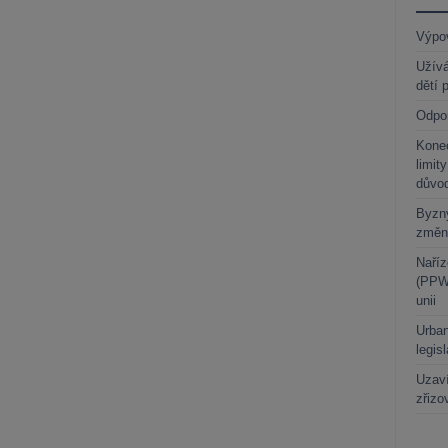
Výpo
Užívá
dětí 
Odpo
Kone
limit
důvo
Byzny
změn
Naříz
(PPWR
unii
Urban
legis
Uzaví
zřizo