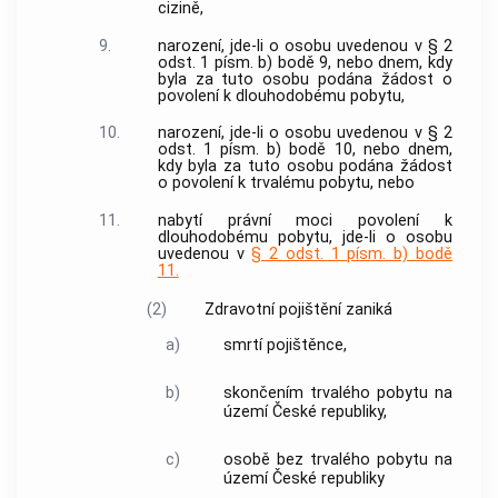
cizině,
9.
narození, jde-li o osobu uvedenou v § 2
odst. 1 písm. b) bodě 9, nebo dnem, kdy
byla za tuto osobu podána žádost o
povolení k dlouhodobému pobytu,
10.
narození, jde-li o osobu uvedenou v § 2
odst. 1 písm. b) bodě 10, nebo dnem,
kdy byla za tuto osobu podána žádost
o povolení k trvalému pobytu, nebo
11.
nabytí právní moci povolení k
dlouhodobému pobytu, jde-li o osobu
uvedenou v
§ 2 odst. 1 písm. b) bodě
11.
(2)
Zdravotní pojištění
zaniká
a)
smrtí pojištěnce,
b)
skončením trvalého pobytu na
území České republiky,
c)
osobě bez trvalého pobytu na
území České republiky