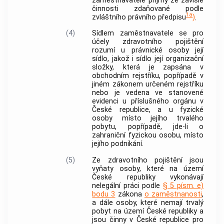
zaměstnavatele
příjmy ze závislé
činnosti zdaňované podle
1a
zvláštního právního předpisu
)
.
(4)
Sídlem zaměstnavatele
se pro
účely zdravotního pojištění
rozumí u právnické osoby její
sídlo, jakož i sídlo její organizační
složky, která je zapsána v
obchodním rejstříku, popřípadě v
jiném zákonem určeném rejstříku
nebo je vedena ve stanovené
evidenci u příslušného orgánu v
České republice, a u fyzické
osoby místo jejího trvalého
pobytu, popřípadě, jde-li o
zahraniční fyzickou osobu, místo
jejího podnikání.
(5)
Ze
zdravotního pojištění
jsou
vyňaty osoby, které na území
České republiky vykonávají
nelegální práci podle
§ 5 písm. e)
bodu 3
zákona
o zaměstnanosti
,
a dále osoby, které nemají trvalý
pobyt na území České republiky a
jsou činny v České republice pro