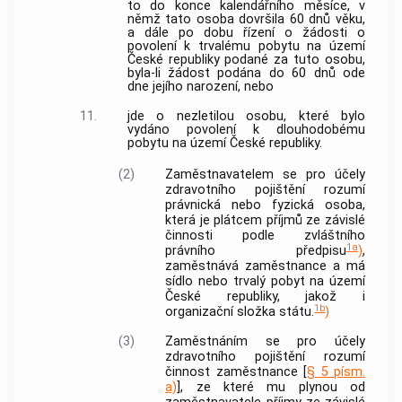
to do konce kalendářního měsíce, v
němž tato osoba dovršila 60 dnů věku,
a dále po dobu řízení o žádosti o
povolení k trvalému pobytu na území
České republiky podané za tuto osobu,
byla-li žádost podána do 60 dnů ode
dne jejího narození, nebo
11.
jde o nezletilou osobu, které bylo
vydáno povolení k dlouhodobému
pobytu na území České republiky.
(2)
Zaměstnavatelem
se pro účely
zdravotního pojištění
rozumí
právnická nebo fyzická osoba,
která je plátcem příjmů ze závislé
činnosti podle zvláštního
1a
právního předpisu
)
,
zaměstnává zaměstnance a má
sídlo nebo trvalý pobyt na území
České republiky, jakož i
1b
organizační složka státu.
)
(3)
Zaměstnáním
se pro účely
zdravotního pojištění
rozumí
činnost zaměstnance [
§ 5 písm.
a)
], ze které mu plynou od