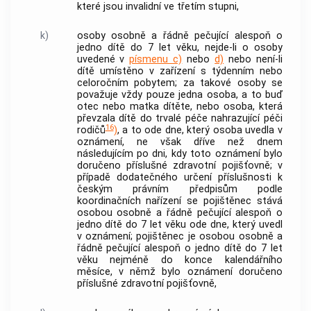
které jsou invalidní ve třetím stupni,
k)
osoby osobně a řádně pečující alespoň o
jedno dítě do 7 let věku, nejde-li o osoby
uvedené v
písmenu c)
nebo
d)
nebo není-li
dítě umístěno v zařízení s týdenním nebo
celoročním pobytem; za takové osoby se
považuje vždy pouze jedna osoba, a to buď
otec nebo matka dítěte, nebo osoba, která
převzala dítě do trvalé péče nahrazující péči
16
rodičů
)
, a to ode dne, který osoba uvedla v
oznámení, ne však dříve než dnem
následujícím po dni, kdy toto oznámení bylo
doručeno příslušné zdravotní pojišťovně; v
případě dodatečného určení příslušnosti k
českým právním předpisům podle
koordinačních nařízení se
pojištěnec
stává
osobou osobně a řádně pečující alespoň o
jedno dítě do 7 let věku ode dne, který uvedl
v oznámení;
pojištěnec
je osobou osobně a
řádně pečující alespoň o jedno dítě do 7 let
věku nejméně do konce kalendářního
měsíce, v němž bylo oznámení doručeno
příslušné zdravotní pojišťovně,