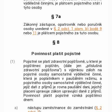
výdělečně činnými, je plátcem pojistného stát i
tyto osoby.
§ 7a
Zákonný zástupce, opatrovník nebo poručník
osoby uvedené v
§ 2 odst. 1 písm. b) bodě 9
nebo
11
je plátcem pojistného za tuto osobu.
§ 8
Povinnost platit pojistné
(1)
Pojistné se platí zdravotní pojišťovně, u které je
pojištěnec pojištěn, (dále jen „příslušná
zdravotní pojišťovna“) s výjimkou záloh na
pojistné osoby samostatně výdělečně činné,
která je poplatníkem v paušálním režimu, a
pojistného osoby samostatně výdělečné činné,
jejíž daň z příjmů je rovna paušální dani, jejichž
placení upravuje zákon upravující daně z příjmů.
Povinnost platit pojistné vzniká pojištěnci
dnem:
a)
nástupu zaměstnance do
zaměstnání
(
§ 2