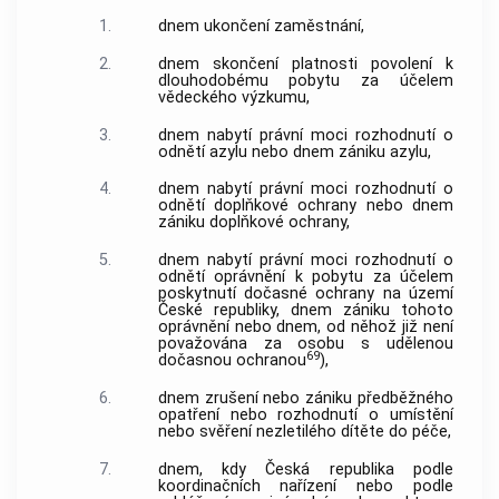
1.
dnem ukončení
zaměstnání
,
2.
dnem skončení platnosti povolení k
dlouhodobému pobytu za účelem
vědeckého výzkumu,
3.
dnem nabytí právní moci rozhodnutí o
odnětí azylu nebo dnem zániku azylu,
4.
dnem nabytí právní moci rozhodnutí o
odnětí doplňkové ochrany nebo dnem
zániku doplňkové ochrany,
5.
dnem nabytí právní moci rozhodnutí o
odnětí oprávnění k pobytu za účelem
poskytnutí dočasné ochrany na území
České republiky, dnem zániku tohoto
oprávnění nebo dnem, od něhož již není
považována za osobu s udělenou
69
dočasnou ochranou
),
6.
dnem zrušení nebo zániku předběžného
opatření nebo rozhodnutí o umístění
nebo svěření nezletilého dítěte do péče,
7.
dnem, kdy Česká republika podle
koordinačních nařízení nebo podle