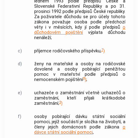
lednem 1993 podle předpisů České a
Slovenské Federativní Republiky a po 31.
prosinci 1992 podle předpisů České republiky.
Za poživatele důchodu se pro účely tohoto
zákona považuje osoba podle předchozí
věty i v měsících, kdy jí podle předpisů
o
důchodovém pojištění
výplata důchodu
nenáleží;
7
c)
příjemce rodičovského příspěvku;
)
d)
ženy na mateřské a osoby na rodičovské
dovolené a osoby pobírající peněžitou
pomoc v mateřství podle předpisů o
8
nemocenském pojištění
)
;
e)
uchazeče o
zaměstnání
včetně uchazečů o
zaměstnání
, kteří přijali krátkodobé
9
zaměstnání
;
)
f)
osoby pobírající dávku státní sociální
pomoci, jejíž součástí je složka na živobytí, a
členy jejich domácnosti podle zákona
o
dávce státní sociální pomoci
,