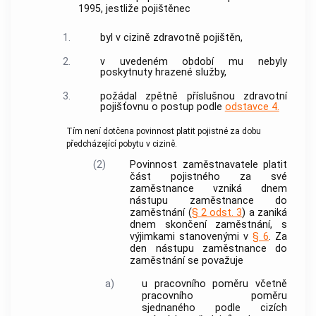
1995, jestliže pojištěnec
1.
byl v cizině zdravotně pojištěn,
2.
v uvedeném období mu nebyly
poskytnuty
hrazené služby
,
3.
požádal zpětně příslušnou zdravotní
pojišťovnu o postup podle
odstavce 4.
Tím není dotčena povinnost platit pojistné za dobu
předcházející pobytu v cizině.
(2)
Povinnost
zaměstnavatele
platit
část pojistného za své
zaměstnance vzniká dnem
nástupu zaměstnance do
zaměstnání
(
§ 2 odst. 3
) a zaniká
dnem skončení
zaměstnání
, s
výjimkami stanovenými v
§ 6
. Za
den nástupu zaměstnance do
zaměstnání
se považuje
a)
u pracovního poměru včetně
pracovního poměru
sjednaného podle cizích