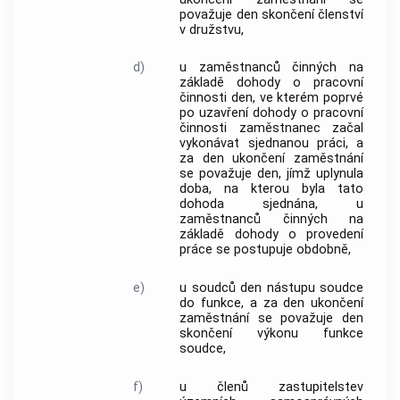
považuje den skončení členství
v družstvu,
d)
u zaměstnanců činných na
základě dohody o pracovní
činnosti den, ve kterém poprvé
po uzavření dohody o pracovní
činnosti zaměstnanec začal
vykonávat sjednanou práci, a
za den ukončení
zaměstnání
se považuje den, jímž uplynula
doba, na kterou byla tato
dohoda sjednána, u
zaměstnanců činných na
základě dohody o provedení
práce se postupuje obdobně,
e)
u soudců den nástupu soudce
do funkce, a za den ukončení
zaměstnání
se považuje den
skončení výkonu funkce
soudce,
f)
u členů zastupitelstev