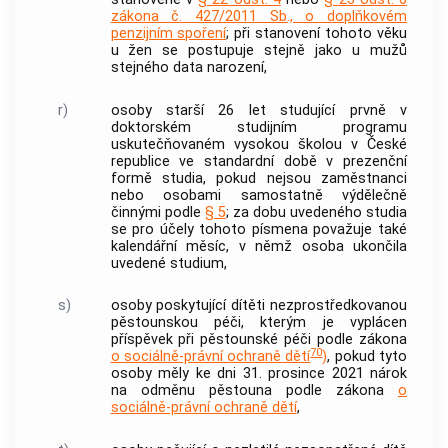
zákona č. 427/2011 Sb., o doplňkovém
penzijním spoření
; při stanovení tohoto věku
u žen se postupuje stejně jako u mužů
stejného data narození,
r)
osoby starší 26 let studující prvně v
doktorském studijním programu
uskutečňovaném vysokou školou v České
republice ve standardní době v prezenční
formě studia, pokud nejsou zaměstnanci
nebo osobami samostatně výdělečně
činnými podle
§ 5
; za dobu uvedeného studia
se pro účely tohoto písmena považuje také
kalendářní měsíc, v němž osoba ukončila
uvedené studium,
s)
osoby poskytující dítěti nezprostředkovanou
pěstounskou péči, kterým je vyplácen
příspěvek při pěstounské péči podle zákona
70
o sociálně-právní ochraně dětí
)
, pokud tyto
osoby měly ke dni 31. prosince 2021 nárok
na odměnu pěstouna podle zákona
o
sociálně-právní ochraně dětí
,