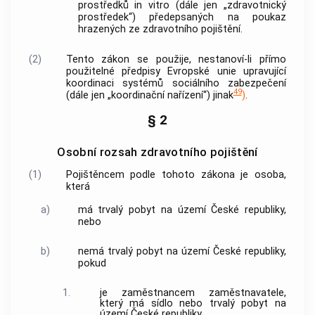
prostředků
in vitro (dále jen „
zdravotnický
prostředek
“) předepsaných na poukaz
hrazených ze
zdravotního pojištění
.
(2)
Tento zákon se použije, nestanoví-li přímo
použitelné předpisy Evropské unie upravující
koordinaci systémů sociálního zabezpečení
49
(dále jen „koordinační nařízení“) jinak
)
.
§ 2
Osobní rozsah zdravotního pojištění
(1)
Pojištěncem podle tohoto zákona je osoba,
která
a)
má trvalý pobyt na území České republiky,
nebo
b)
nemá trvalý pobyt na území České republiky,
pokud
1.
je zaměstnancem
zaměstnavatele
,
který má sídlo nebo trvalý pobyt na
území České republiky,