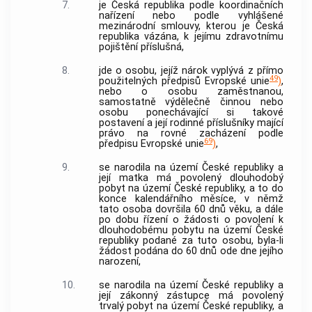
7.
je Česká republika podle koordinačních
nařízení nebo podle vyhlášené
mezinárodní smlouvy, kterou je Česká
republika vázána, k jejímu
zdravotnímu
pojištění
příslušná,
8.
jde o osobu, jejíž nárok vyplývá z přímo
49
použitelných předpisů Evropské unie
)
,
nebo o osobu zaměstnanou,
samostatně výdělečně činnou nebo
osobu ponechávající si takové
postavení a její rodinné příslušníky mající
právo na rovné zacházení podle
69
předpisu Evropské unie
)
,
9.
se narodila na území České republiky a
její matka má povolený dlouhodobý
pobyt na území České republiky, a to do
konce kalendářního měsíce, v němž
tato osoba dovršila 60 dnů věku, a dále
po dobu řízení o žádosti o povolení k
dlouhodobému pobytu na území České
republiky podané za tuto osobu, byla-li
žádost podána do 60 dnů ode dne jejího
narození,
10.
se narodila na území České republiky a
její zákonný zástupce má povolený
trvalý pobyt na území České republiky, a