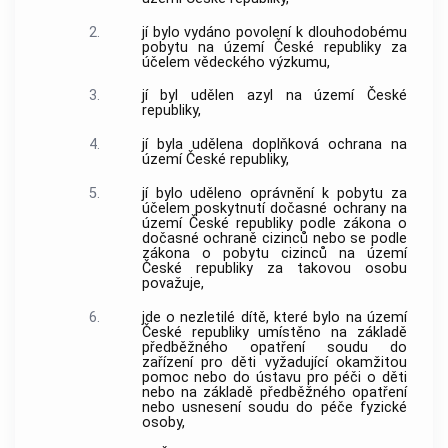
2.
jí bylo vydáno povolení k dlouhodobému
pobytu na území České republiky za
účelem vědeckého výzkumu,
3.
jí byl udělen azyl na území České
republiky,
4.
jí byla udělena doplňková ochrana na
území České republiky,
5.
jí bylo uděleno oprávnění k pobytu za
účelem poskytnutí dočasné ochrany na
území České republiky podle zákona o
dočasné ochraně cizinců nebo se podle
zákona o pobytu cizinců na území
České republiky za takovou osobu
považuje,
6.
jde o nezletilé dítě, které bylo na území
České republiky umístěno na základě
předběžného opatření soudu do
zařízení pro děti vyžadující okamžitou
pomoc nebo do ústavu pro péči o děti
nebo na základě předběžného opatření
nebo usnesení soudu do péče fyzické
osoby,