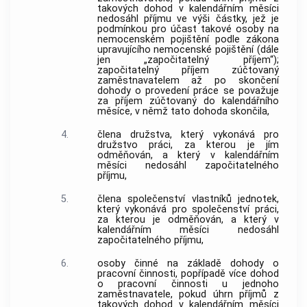
takových dohod v kalendářním měsíci
nedosáhl příjmu ve výši částky, jež je
podmínkou pro účast takové osoby na
nemocenském pojištění podle zákona
upravujícího nemocenské pojištění (dále
jen „započitatelný příjem“);
započitatelný příjem zúčtovaný
zaměstnavatelem
až po skončení
dohody o provedení práce se považuje
za příjem zúčtovaný do kalendářního
měsíce, v němž tato dohoda skončila,
4.
člena družstva, který vykonává pro
družstvo práci, za kterou je jím
odměňován, a který v kalendářním
měsíci nedosáhl započitatelného
příjmu,
5.
člena společenství vlastníků jednotek,
který vykonává pro společenství práci,
za kterou je odměňován, a který v
kalendářním měsíci nedosáhl
započitatelného příjmu,
6.
osoby činné na základě dohody o
pracovní činnosti, popřípadě více dohod
o pracovní činnosti u jednoho
zaměstnavatele
, pokud úhrn příjmů z
takových dohod v kalendářním měsíci