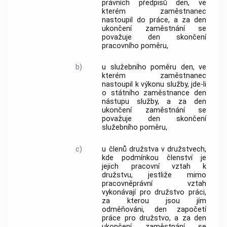
právních předpisů den, ve
kterém zaměstnanec
nastoupil do práce, a za den
ukončení
zaměstnání
se
považuje den skončení
pracovního poměru,
b)
u služebního poměru den, ve
kterém zaměstnanec
nastoupil k výkonu služby, jde-li
o státního zaměstnance den
nástupu služby, a za den
ukončení
zaměstnání
se
považuje den skončení
služebního poměru,
c)
u členů družstva v družstvech,
kde podmínkou členství je
jejich pracovní vztah k
družstvu, jestliže mimo
pracovněprávní vztah
vykonávají pro družstvo práci,
za kterou jsou jím
odměňováni, den započetí
práce pro družstvo, a za den
ukončení
zaměstnání
se