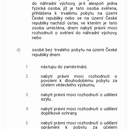
do náhradní výchovy, je-li alespoň jedna
fyzická osoba, jíž je tato osoba svěřena,
přihlášena k trvalému pobytu na území
České republiky nebo se na území České
republiky nachází ústav, ve kterém je tato
osoba umístěna, dnem nabytí právní moci
rozhodnutí o svěření do náhradní výchovy,
nebo
d)
osobě bez trvalého pobytu na území České
republiky dnem
1.
nástupu do
zaměstnání
,
2.
nabytí právní moci rozhodnutí o
povolení k dlouhodobému pobytu za
účelem vědeckého výzkumu,
3.
nabytí právní moci rozhodnutí o udělení
azylu,
4.
nabytí právní moci rozhodnutí o udělení
doplňkové ochrany,
5.
nabytí právní moci rozhodnutí o udělení
oprávnění k pobytu za účelem