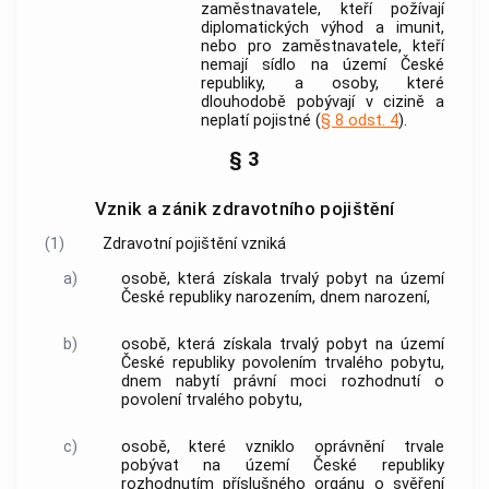
zaměstnavatele
, kteří požívají
diplomatických výhod a imunit,
nebo pro
zaměstnavatele
, kteří
nemají sídlo na území České
republiky, a osoby, které
dlouhodobě pobývají v cizině a
neplatí pojistné (
§ 8 odst. 4
).
§ 3
Vznik a zánik zdravotního pojištění
(1)
Zdravotní pojištění
vzniká
a)
osobě, která získala trvalý pobyt na území
České republiky narozením, dnem narození,
b)
osobě, která získala trvalý pobyt na území
České republiky povolením trvalého pobytu,
dnem nabytí právní moci rozhodnutí o
povolení trvalého pobytu,
c)
osobě, které vzniklo oprávnění trvale
pobývat na území České republiky
rozhodnutím příslušného orgánu o svěření