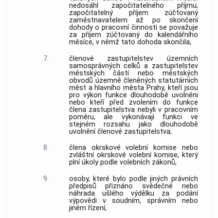
nedosáhl započitatelného příjmu;
započitatelný příjem zúčtovaný
zaměstnavatelem
až po skončení
dohody o pracovní činnosti se považuje
za příjem zúčtovaný do kalendářního
měsíce, v němž tato dohoda skončila,
7.
členové zastupitelstev územních
samosprávných celků a zastupitelstev
městských částí nebo městských
obvodů územně členěných statutárních
měst a hlavního města Prahy, kteří jsou
pro výkon funkce dlouhodobě uvolněni
nebo kteří před zvolením do funkce
člena zastupitelstva nebyli v pracovním
poměru, ale vykonávají funkci ve
stejném rozsahu jako dlouhodobě
uvolnění členové zastupitelstva;
8.
člena okrskové volební komise nebo
zvláštní okrskové volební komise, který
plní úkoly podle volebních zákonů,
9.
osoby, které bylo podle jiných právních
předpisů přiznáno svědečné nebo
náhrada ušlého výdělku za podání
výpovědi v soudním, správním nebo
jiném řízení,