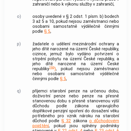
zahraničí nebo k výkonu služby v zahraničí,
o)
osoby uvedené v § 2 odst. 1 písm. b) bodech
3 až 5 a 10, pokud nejsou zaměstnanci nebo
osobami samostatně výdělečně činnými
podle
§ 5
,
p)
žadatele o udělení mezinárodní ochrany a
jeho dítě narozené na území České republiky,
cizince, jemuž bylo vydáno potvrzení o
strpění pobytu na území České republiky, a
jeho dítě narozené na území České
16b
republiky
)
, pokud nejsou zaměstnanci
nebo osobami samostatně výdělečně
činnými podle
§ 5
,
q)
příjemci starobní penze na určenou dobu,
doživotní penze nebo penze na přesně
stanovenou dobu s přesně stanovenou výší
důchodu podle zákona upravujícího
doplňkové penzijní spoření do dosažení věku
potřebného pro vznik nároku na starobní
důchod podle
§ 32
zákona
o důchodovém
pojištění
, pokud jsou splněny podmínky
stanovené v
§ 22 odst. 4
nebo
§ 23 odst. 6