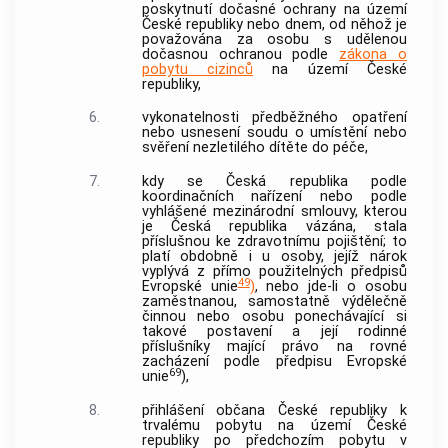
poskytnutí dočasné ochrany na území
České republiky nebo dnem, od něhož je
považována za osobu s udělenou
dočasnou ochranou podle
zákona o
pobytu cizinců
na území České
republiky,
6.
vykonatelnosti předběžného opatření
nebo usnesení soudu o umístění nebo
svěření nezletilého dítěte do péče,
7.
kdy se Česká republika podle
koordinačních nařízení nebo podle
vyhlášené mezinárodní smlouvy, kterou
je Česká republika vázána, stala
příslušnou ke
zdravotnímu pojištění
; to
platí obdobně i u osoby, jejíž nárok
vyplývá z přímo použitelných předpisů
49
Evropské unie
)
, nebo jde-li o osobu
zaměstnanou, samostatně výdělečně
činnou nebo osobu ponechávající si
takové postavení a její rodinné
příslušníky mající právo na rovné
zacházení podle předpisu Evropské
69
unie
),
8.
přihlášení občana České republiky k
trvalému pobytu na území České
republiky po předchozím pobytu v