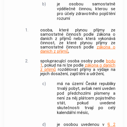
b)
je osobou samostatně
výdělečně činnou, kterou se
pro účely
zdravotního pojištění
rozumí
1.
osoba, které plynou příjmy ze
samostatné činnosti podle zákona o
daních z příjmů nebo která vykonává
činnost, ze které plynou příjmy ze
samostatné činnosti podle
zákona o
daních z příjmů
,
2.
spolupracující osoba osoby podle
bodu
1
, pokud na ni lze podle
zákona o daních
z příjmů
rozdělovat příjmy a výdaje na
jejich dosažení, zajištění a udržení,
c)
má na území České republiky
trvalý pobyt, avšak není uveden
pod předchozími písmeny a
není za něj plátcem pojistného
stát, pokud uvedené
skutečnosti trvají po celý
kalendářní měsíc,
d)
je osobou uvedenou v
§ 2