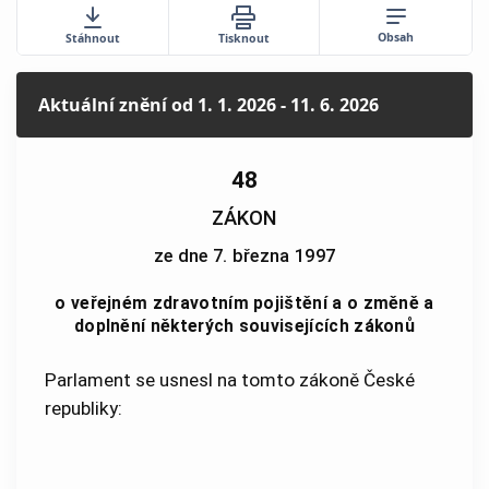
Obsah
Stáhnout
Tisknout
Aktuální znění
od 1. 1. 2026 - 11. 6. 2026
48
ZÁKON
ze dne 7. března 1997
o veřejném zdravotním pojištění a o změně a
doplnění některých souvisejících zákonů
Parlament se usnesl na tomto zákoně České
republiky: