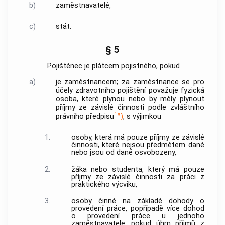
b)
zaměstnavatelé
,
c)
stát.
§ 5
Pojištěnec je plátcem pojistného, pokud
a)
je zaměstnancem; za zaměstnance se pro
účely
zdravotního pojištění
považuje fyzická
osoba, které plynou nebo by měly plynout
příjmy ze závislé činnosti podle zvláštního
1a
právního předpisu
)
, s výjimkou
1.
osoby, která má pouze příjmy ze závislé
činnosti, které nejsou předmětem daně
nebo jsou od daně osvobozeny,
2.
žáka nebo studenta, který má pouze
příjmy ze závislé činnosti za práci z
praktického výcviku,
3.
osoby činné na základě dohody o
provedení práce, popřípadě více dohod
o provedení práce u jednoho
zaměstnavatele
, pokud úhrn příjmů z