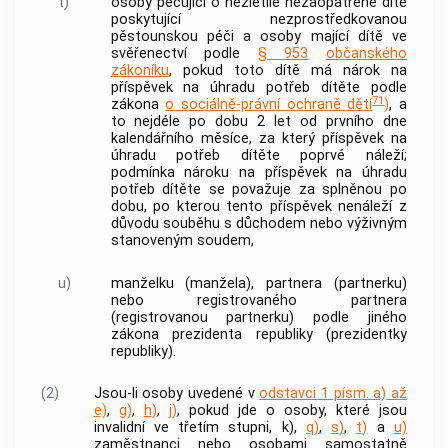
t)
osoby pečující o nezletilé nezaopatřené dítě
poskytující nezprostředkovanou
pěstounskou péči a osoby mající dítě ve
svěřenectví podle
§ 953
občanského
zákoníku
, pokud toto dítě má nárok na
příspěvek na úhradu potřeb dítěte podle
71
zákona
o sociálně-právní ochraně dětí
)
, a
to nejdéle po dobu 2 let od prvního dne
kalendářního měsíce, za který příspěvek na
úhradu potřeb dítěte poprvé náleží;
podmínka nároku na příspěvek na úhradu
potřeb dítěte se považuje za splněnou po
dobu, po kterou tento příspěvek nenáleží z
důvodu souběhu s důchodem nebo výživným
stanoveným soudem,
u)
manželku (manžela), partnera (partnerku)
nebo registrovaného partnera
(registrovanou partnerku) podle jiného
zákona prezidenta republiky (prezidentky
republiky).
(2)
Jsou-li osoby uvedené v
odstavci 1 písm. a) až
e)
,
g)
,
h)
,
j)
, pokud jde o osoby, které jsou
invalidní ve třetím stupni, k),
q)
,
s)
,
t)
a
u)
zaměstnanci nebo osobami samostatně