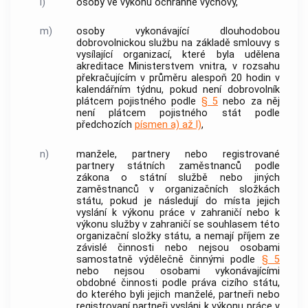
l)
osoby ve výkonu ochranné výchovy,
m)
osoby vykonávající dlouhodobou
dobrovolnickou službu na základě smlouvy s
vysílající organizací, které byla udělena
akreditace Ministerstvem vnitra, v rozsahu
překračujícím v průměru alespoň 20 hodin v
kalendářním týdnu, pokud není dobrovolník
plátcem pojistného podle
§ 5
nebo za něj
není plátcem pojistného stát podle
předchozích
písmen a) až l)
,
n)
manžele, partnery nebo registrované
partnery státních zaměstnanců podle
zákona o státní službě nebo jiných
zaměstnanců v organizačních složkách
státu, pokud je následují do místa jejich
vyslání k výkonu práce v zahraničí nebo k
výkonu služby v zahraničí se souhlasem této
organizační složky státu, a nemají příjem ze
závislé činnosti nebo nejsou osobami
samostatně výdělečně činnými podle
§ 5
nebo nejsou osobami vykonávajícími
obdobné činnosti podle práva cizího státu,
do kterého byli jejich manželé, partneři nebo
registrovaní partneři vysláni k výkonu práce v