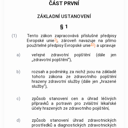
ČÁST PRVNÍ
ZÁKLADNÍ USTANOVENÍ
§ 1
(1)
Tento zákon zapracovává příslušné předpisy
1
Evropské unie
)
, zároveň navazuje na přímo
51
použitelné předpisy Evropské unie
)
a upravuje
a)
veřejné
zdravotní pojištění
(dále jen
„
zdravotní pojištění
“),
b)
rozsah a podmínky, za nichž jsou na základě
tohoto zákona ze
zdravotního pojištění
hrazeny zdravotní služby (dále jen „
hrazené
služby
“),
c)
způsob stanovení cen a úhrad léčivých
přípravků a potravin pro zvláštní lékařské
účely hrazených ze
zdravotního pojištění
,
d)
způsob stanovení úhrad
zdravotnických
prostředků
a diagnostických
zdravotnických