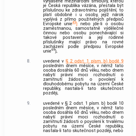
vyhlášené mezinárodní smlouvy, kterou
je Česká republika vázána, přestala být
příslušnou ke
zdravotnímu pojištění
; to
platí obdobně i u osoby, jejíž nárok
vyplývá z přímo použitelných předpisů
49
Evropské unie
)
nebo jde-li o osobu
zaměstnanou, samostatně výdělečně
činnou nebo osobu ponechávající si
takové postavení a její rodinné
příslušníky mající právo na rovné
zacházení podle předpisu Evropské
69
unie
),
8.
uvedené v
§ 2 odst. 1 písm. b) bodě 9
posledním dnem měsíce, v němž tato
osoba dosáhla 60 dnů věku, nebo dnem
nabytí právní moci rozhodnutí o
zamítnutí žádosti o povolení k
dlouhodobému pobytu na území České
republiky, nastala-li tato skutečnost
později,
9.
uvedené v § 2 odst. 1 písm. b) bodě 10
posledním dnem měsíce, v němž tato
osoba dosáhla 60 dnů věku, nebo dnem
nabytí právní moci rozhodnutí o
zamítnutí žádosti o povolení k trvalému
pobytu na území České republiky,
nastala-li tato skutečnost později, nebo