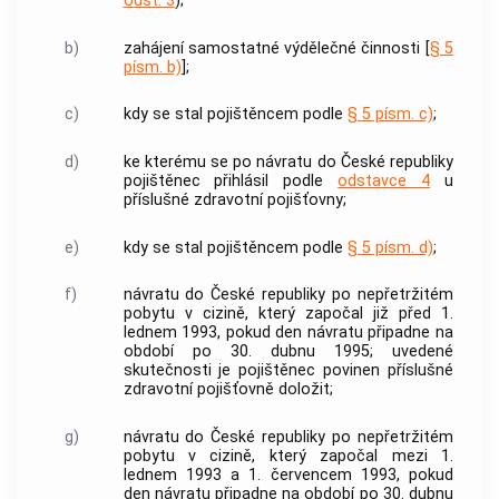
odst. 3
);
b)
zahájení samostatné výdělečné činnosti [
§ 5
písm. b)
];
c)
kdy se stal pojištěncem podle
§ 5 písm. c)
;
d)
ke kterému se po návratu do České republiky
pojištěnec přihlásil podle
odstavce 4
u
příslušné zdravotní pojišťovny;
e)
kdy se stal pojištěncem podle
§ 5 písm. d)
;
f)
návratu do České republiky po nepřetržitém
pobytu v cizině, který započal již před 1.
lednem 1993, pokud den návratu připadne na
období po 30. dubnu 1995; uvedené
skutečnosti je pojištěnec povinen příslušné
zdravotní pojišťovně doložit;
g)
návratu do České republiky po nepřetržitém
pobytu v cizině, který započal mezi 1.
lednem 1993 a 1. červencem 1993, pokud
den návratu připadne na období po 30. dubnu