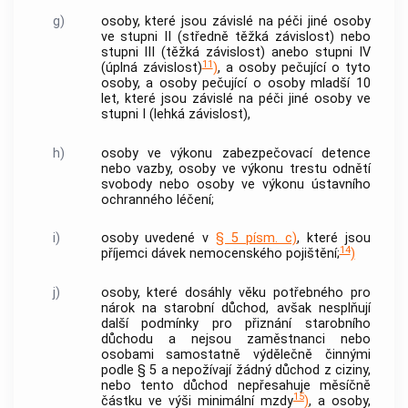
g)
osoby, které jsou závislé na péči jiné osoby
ve stupni II (středně těžká závislost) nebo
stupni III (těžká závislost) anebo stupni IV
11
(úplná závislost)
)
, a osoby pečující o tyto
osoby, a osoby pečující o osoby mladší 10
let, které jsou závislé na péči jiné osoby ve
stupni I (lehká závislost),
h)
osoby ve výkonu zabezpečovací detence
nebo vazby, osoby ve výkonu trestu odnětí
svobody nebo osoby ve výkonu ústavního
ochranného léčení;
i)
osoby uvedené v
§ 5 písm. c)
, které jsou
14
příjemci dávek nemocenského pojištění;
)
j)
osoby, které dosáhly věku potřebného pro
nárok na starobní důchod, avšak nesplňují
další podmínky pro přiznání starobního
důchodu a nejsou zaměstnanci nebo
osobami samostatně výdělečně činnými
podle § 5 a nepožívají žádný důchod z ciziny,
nebo tento důchod nepřesahuje měsíčně
15
částku ve výši minimální mzdy
)
, a osoby,