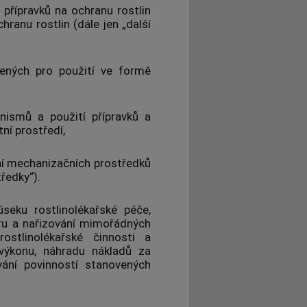
y přípravků na ochranu rostlin
hranu rostlin (dále jen „další
čených pro použití ve formě
anismů
a použití přípravků a
tní prostředí,
ání mechanizačních prostředků
ředky“).
seku rostlinolékařské péče,
oru a nařizování mimořádných
rostlinolékařské činnosti a
 výkonu, náhradu nákladů za
ání povinností stanovených