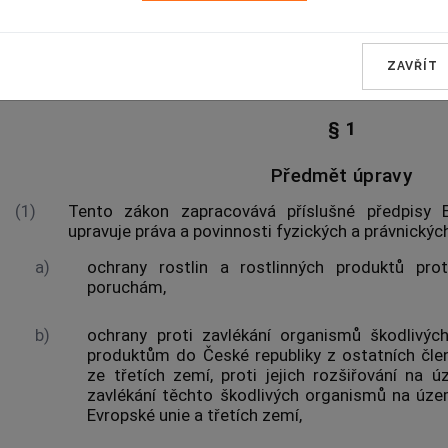
HLAVA I
ZAVŘÍT
ZÁKLADNÍ USTANOVEN
§ 1
Předmět úpravy
(1)
Tento zákon zapracovává příslušné předpisy E
upravuje práva a povinnosti fyzických a právnických
a)
ochrany
rostlin
a
rostlinných produktů
pro
poruchám,
b)
ochrany proti zavlékání organismů škodlivýc
produktům do České republiky z ostatních čle
ze třetích zemí, proti jejich rozšiřování na 
zavlékání těchto
škodlivých organismů
na územ
Evropské unie a třetích zemí,