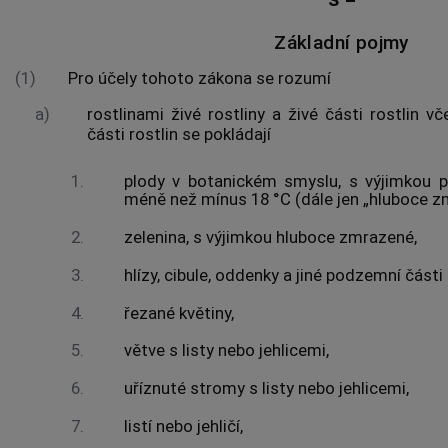
Základní pojmy
(1)
Pro účely tohoto zákona se rozumí
a)
rostlinami
živé
rostliny
a živé části
rostlin
vče
části
rostlin
se pokládají
1.
plody v botanickém smyslu, s výjimkou 
méně než mínus 18 °C (dále jen „hluboce z
2.
zelenina, s výjimkou hluboce zmrazené,
3.
hlízy, cibule, oddenky a jiné podzemní části
4.
řezané květiny,
5.
větve s listy nebo jehlicemi,
6.
uříznuté stromy s listy nebo jehlicemi,
7.
listí nebo jehličí,