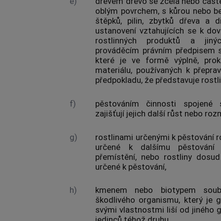
e)
dřevem
dřevo
se zcela nebo čás
oblým povrchem, s kůrou nebo bez
štěpků, pilin, zbytků
dřeva
a dř
ustanovení vztahujících se k d
rostlinných produktů
a
jin
prováděcím právním předpisem
které je ve formě výplně, prok
materiálu, používaných k přepr
předpokladu, že představuje rostli
f)
pěstováním
činnosti spojené s
zajišťují jejich další růst nebo ro
g)
rostlinami určenými k pěstování
r
určené k dalšímu
pěstování
n
přemístění, nebo rostliny dosu
určené k
pěstování
,
h)
kmenem nebo biotypem
soubo
škodlivého organismu
, který je 
svými vlastnostmi liší od jiného
jedinců téhož druhu,