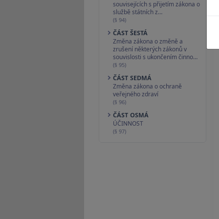
souvisejících s přijetím zákona o
službě státních z…
(§ 94)
ČÁST ŠESTÁ
Změna zákona o změně a
zrušení některých zákonů v
souvislosti s ukončením činno…
(§ 95)
ČÁST SEDMÁ
Změna zákona o ochraně
veřejného zdraví
(§ 96)
ČÁST OSMÁ
ÚČINNOST
(§ 97)