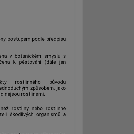
eny postupem podle předpisu
na v botanickém smyslu s
určena k
pěstování
(dále jen
ty rostlinného původu
jednoduchým způsobem, jako
ud nejsou rostlinami,
než rostliny nebo
rostlinné
teli
škodlivých organismů
a