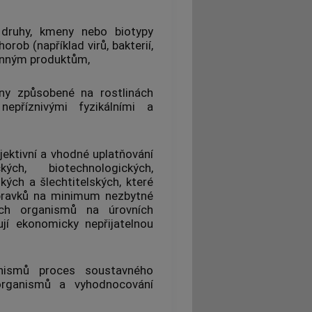
 druhy,
kmeny nebo biotypy
orob (například virů, bakterií,
linným produktům
,
y způsobené na rostlinách
epříznivými fyzikálními a
ektivní a vhodné uplatňování
ch, biotechnologických,
ských a šlechtitelských, které
pravků na minimum nezbytné
ých organismů
na úrovních
ují ekonomicky nepřijatelnou
nismů
proces soustavného
organismů
a vyhodnocování