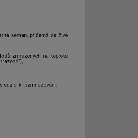
tně semen, přičemž za živé
plodů zmrazených na teplotu
mrazené“),
 sloužící k rozmnožování,