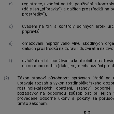
c)
registrace, uvádění na trh, používání a kontrol
(dále jen „přípravky“) a dalších prostředků na oc
prostředky“),
d)
uvádění na trh a kontroly účinných látek ur
přípravků,
e)
omezování nepříznivého vlivu
škodlivých org
dalších prostředků na zdraví lidí,
zvířat
a na živo
f)
uvádění na trh, používání a kontrolního testov
na ochranu rostlin (dále jen „mechanizační prost
(2)
Zákon stanoví působnost správních úřadů na ú
upravuje rozsah a výkon rostlinolékařského doz
rostlinolékařských opatření, stanoví odborné 
požadavky na odbornou způsobilost při jejich
provedené odborné úkony a pokuty za porušov
tímto zákonem.
§ 2