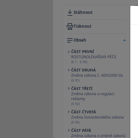
Stáhnout
Tisknout
Obsah
ČÁST PRVNÍ
ROSTLINOLÉKAŘSKÁ PÉČE
(§ 1 - § 90)
ČÁST DRUHÁ
Změna zákona č. 409/2000 Sb.
(§ 91)
ČÁST TŘETÍ
Změna zákona o regulaci
reklamy
(§ 92)
ČÁST ČTVRTÁ
Změna živnostenského zákona
(§ 93)
ČÁST PÁTÁ
Změna zákona o změně zákonů