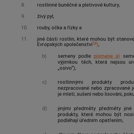
8.
rostlinné buněčné a pletivové kultury,
9.
živý pyl,
10.
rouby, očka a řízky a
11.
jiné části
rostlin
, které mohou být stanov
1a
Evropských společenství
)
,
b)
semeny podle
písmene a)
seme
výjimkou těch, která nejsou 
„osivo“),
c)
rostlinnými produkty
produk
nezpracované nebo zpracované 
je mletí, sušení nebo lisování, pok
d)
jinými předměty
předměty jiné 
produkty
, které mohou být nosi
podléhají úředním opatřením,