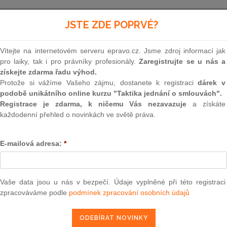
Minulé neúčinné znění
od 1. 10. 2009 - 31. 12. 2009
JSTE ZDE POPRVÉ?
Vítejte na internetovém serveru epravo.cz. Jsme zdroj informací jak
326
pro laiky, tak i pro právníky profesionály.
Zaregistrujte se u nás a
získejte zdarma řadu výhod.
ZÁKON
Protože si vážíme Vašeho zájmu, dostanete k registraci
dárek v
podobě unikátního online kurzu "Taktika jednání o smlouvách".
ze dne 29. dubna 2004
Registrace je zdarma, k ničemu Vás nezavazuje
a získáte
každodenní přehled o novinkách ve světě práva.
o rostlinolékařské péči a o změně některých
E-mailová adresa:
*
Parlament se usnesl na tomto zákoně České rep
Vaše data jsou u nás v bezpečí. Údaje vyplněné při této registraci
zpracováváme podle
podmínek zpracování osobních údajů
ČÁST PRVNÍ
ROSTLINOLÉKAŘSKÁ PÉ