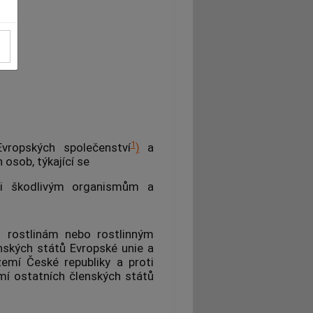
Í
1
vropských společenství
)
a
 osob, týkající se
ti
škodlivým organismům
a
h rostlinám nebo rostlinným
nských států Evropské unie a
území České republiky a proti
í ostatních členských států