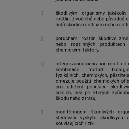
i)
škodlivými organismy
jakékoliv
rostlin, živočichů nebo původců ch
hub) škodící rostlinám nebo
rost
j)
poruchami rostlin
škodlivé změn
nebo
rostlinných produktech
n
chemickými faktory,
k)
integrovanou ochranou rostlin
obj
kombinace metod biologický
fyzikálních, chemických, pěstitel
omezuje použití chemických pří
pro udržení populace
škodliv
nižších, než při kterých způsob
škodu nebo ztrátu,
l)
monitoringem škodlivých orga
sledování výskytu
škodlivých 
souvisejících rizik,