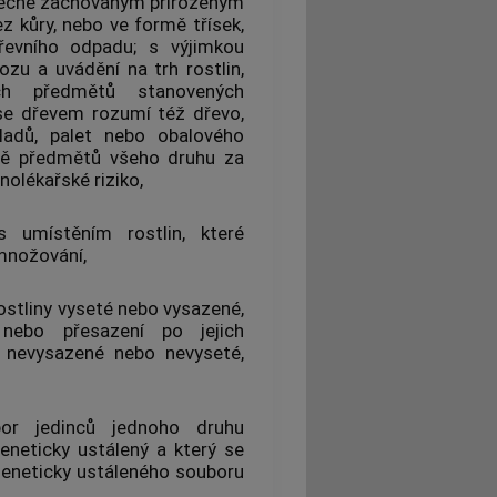
tečně zachovaným přirozeným
 kůry, nebo ve formě třísek,
evního odpadu; s výjimkou
ovozu a
uvádění na trh
rostlin,
ých předmětů
stanovených
 se
dřevem
rozumí též
dřevo
,
ladů, palet nebo obalového
avě předmětů všeho druhu za
nolékařské riziko,
 umístěním rostlin, které
zmnožování,
ostliny vyseté nebo vysazené,
ebo přesazení po jejich
d nevysazené nebo nevyseté,
r jedinců jednoho druhu
geneticky ustálený a který se
 geneticky ustáleného souboru