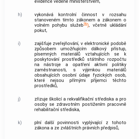
evidence vedené ministerstvem,
h)
vykonává kontrolní činnost v rozsahu
stanoveném tímto zákonem a zákonem o
9b
volném pohybu služeb
)
, včetně ukládání
pokut,
i)
zajišťuje zveřejňování, v elektronické podobě
způsobem umožňujícím dálkový přístup,
písemných materiálů vztahujících se k
poskytování prostředků státního rozpočtu
na nástroje a opatření aktivní politiky
zaměstnanosti, s výjimkou materiálů
obsahujících
osobní údaje
fyzických osob,
které nejsou přímými příjemci těchto
prostředků,
j)
zřizuje školicí a rekvalifikační střediska a pro
osoby se zdravotním postižením pracovně
rehabilitační střediska,
k)
plní další povinnosti vyplývající z tohoto
zákona a ze zvláštních právních předpisů,