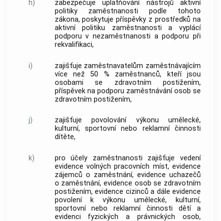
h)
zabezpečuje uplatňování nástrojů aktivní
politiky zaměstnanosti podle tohoto
zákona, poskytuje příspěvky z prostředků na
aktivní politiku zaměstnanosti a vyplácí
podporu v nezaměstnanosti a podporu při
rekvalifikaci
,
i)
zajišťuje zaměstnavatelům zaměstnávajícím
více než 50 % zaměstnanců, kteří jsou
osobami se zdravotním postižením,
příspěvek na podporu zaměstnávání osob se
zdravotním postižením,
j)
zajišťuje povolování výkonu umělecké,
kulturní, sportovní nebo reklamní činnosti
dítěte
,
k)
pro účely zaměstnanosti zajišťuje vedení
evidence
volných pracovních míst
, evidence
zájemců o zaměstnání, evidence uchazečů
o zaměstnání, evidence osob se zdravotním
postižením, evidence cizinců a dále evidence
povolení k výkonu umělecké, kulturní,
sportovní nebo reklamní činnosti dětí a
evidenci fyzických a právnických osob,