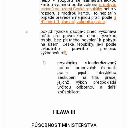
nebo v rozporu se zaměstnaneckou
kartou vydanou podle zákona
o pobytu
cizinců na území České republiky
, nebo v
rozporu s modrou kartou; to neplatí v
případě převedení na jinou práci podle
§
41 odst. 1 písm. c)
zákoníku práce
,
3.
pokud fyzická osoba-cizinec vykonává
práci pro právnickou nebo fyzickou
osobu bez platného povolení k pobytu
na území České republiky, je-li podle
zvláštního právního předpisu
3
vyžadováno
)
,
f)
povoláním
standardizovaný
souhrn pracovních činností
podle jejich obvyklého
seskupení na trhu práce,
jejichž výkon předpokládá
určitou odbornou a další
způsobilost.
HLAVA III
PŮSOBNOST MINISTERSTVA