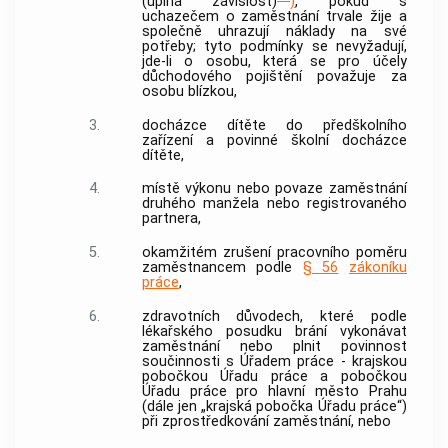
(úplná závislost)
)
, pokud s
uchazečem o zaměstnání trvale žije a
společně uhrazují náklady na své
potřeby; tyto podmínky se nevyžadují,
jde-li o osobu, která se pro účely
důchodového pojištění považuje za
osobu blízkou,
3.
docházce
dítěte
do předškolního
zařízení a povinné školní docházce
dítěte
,
4.
místě výkonu nebo povaze zaměstnání
druhého manžela nebo registrovaného
partnera,
5.
okamžitém zrušení pracovního poměru
zaměstnancem podle
§ 56
zákoníku
práce
,
6.
zdravotních důvodech, které podle
lékařského posudku brání vykonávat
zaměstnání nebo plnit povinnost
součinnosti s Úřadem práce - krajskou
pobočkou Úřadu práce a pobočkou
Úřadu práce pro hlavní město Prahu
(dále jen „krajská pobočka Úřadu práce“)
při zprostředkování zaměstnání, nebo