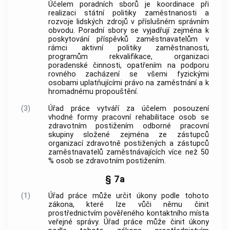
Účelem poradních sborů je koordinace při
realizaci státní politiky zaměstnanosti a
rozvoje lidských zdrojů v příslušném správním
obvodu. Poradní sbory se vyjadřují zejména k
poskytování příspěvků zaměstnavatelům v
rámci aktivní politiky zaměstnanosti,
programům
rekvalifikace
, organizaci
poradenské činnosti, opatřením na podporu
rovného zacházení se všemi fyzickými
osobami uplatňujícími právo na zaměstnání a k
hromadnému propouštění.
(3)
Úřad práce vytváří za účelem posouzení
vhodné formy pracovní rehabilitace osob se
zdravotním postižením odborné pracovní
skupiny složené zejména ze zástupců
organizací zdravotně postižených a zástupců
zaměstnavatelů zaměstnávajících více než 50
% osob se zdravotním postižením.
§ 7a
(1)
Úřad práce může určit úkony podle tohoto
zákona, které lze vůči němu činit
prostřednictvím
pověřeného kontaktního místa
veřejné správy
. Úřad práce může činit úkony