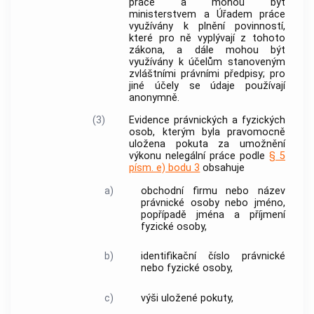
práce a mohou být
ministerstvem a Úřadem práce
využívány k plnění povinností,
které pro ně vyplývají z tohoto
zákona, a dále mohou být
využívány k účelům stanoveným
zvláštními právními předpisy; pro
jiné účely se údaje používají
anonymně.
(3)
Evidence právnických a fyzických
osob, kterým byla pravomocně
uložena pokuta za umožnění
výkonu
nelegální práce
podle
§ 5
písm. e) bodu 3
obsahuje
a)
obchodní firmu nebo název
právnické osoby nebo jméno,
popřípadě jména a příjmení
fyzické osoby,
b)
identifikační číslo právnické
nebo fyzické osoby,
c)
výši uložené pokuty,