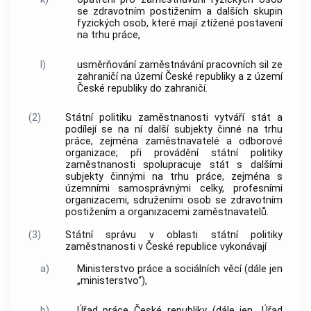
se zdravotním postižením a dalších skupin
fyzických osob, které mají ztížené postavení
na trhu práce,
l)
usměrňování zaměstnávání pracovních sil ze
zahraničí na území České republiky a z území
České republiky do zahraničí.
(2)
Státní politiku zaměstnanosti vytváří stát a
podílejí se na ní další subjekty činné na trhu
práce, zejména zaměstnavatelé a odborové
organizace; při provádění státní politiky
zaměstnanosti spolupracuje stát s dalšími
subjekty činnými na trhu práce, zejména s
územními samosprávnými celky, profesními
organizacemi, sdruženími osob se zdravotním
postižením a organizacemi zaměstnavatelů.
(3)
Státní správu v oblasti státní politiky
zaměstnanosti v České republice vykonávají
a)
Ministerstvo práce a sociálních věcí (dále jen
„ministerstvo“),
b)
Úřad práce České republiky (dále jen „Úřad