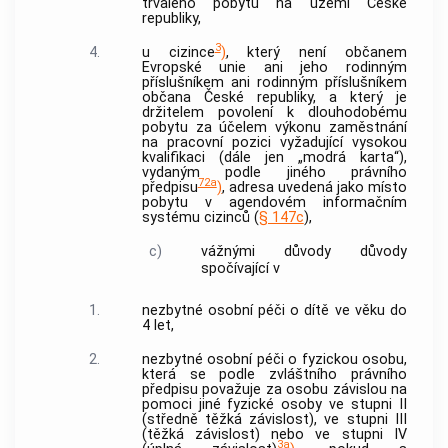
trvalého pobytu na území České
republiky,
3
4.
u cizince
)
, který není občanem
Evropské unie ani jeho rodinným
příslušníkem ani rodinným příslušníkem
občana České republiky, a který je
držitelem povolení k dlouhodobému
pobytu za účelem výkonu zaměstnání
na pracovní pozici vyžadující vysokou
kvalifikaci (dále jen „modrá karta“),
vydaným podle jiného právního
72a
předpisu
)
, adresa uvedená jako místo
pobytu v agendovém informačním
systému cizinců (
§ 147c
),
c)
vážnými důvody
důvody
spočívající v
1.
nezbytné osobní péči o
dítě
ve věku do
4 let,
2.
nezbytné osobní péči o fyzickou osobu,
která se podle zvláštního právního
předpisu považuje za osobu závislou na
pomoci jiné fyzické osoby ve stupni II
(středně těžká závislost), ve stupni III
(těžká závislost) nebo ve stupni IV
3a