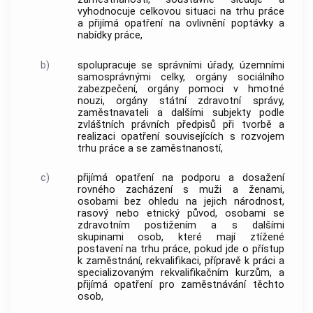
vyhodnocuje celkovou situaci na trhu práce
a přijímá opatření na ovlivnění poptávky a
nabídky práce,
b)
spolupracuje se správními úřady, územními
samosprávnými celky, orgány sociálního
zabezpečení, orgány pomoci v hmotné
nouzi, orgány státní zdravotní správy,
zaměstnavateli a dalšími subjekty podle
zvláštních právních předpisů při tvorbě a
realizaci opatření souvisejících s rozvojem
trhu práce a se zaměstnaností,
c)
přijímá opatření na podporu a dosažení
rovného zacházení s muži a ženami,
osobami bez ohledu na jejich národnost,
rasový nebo etnický původ, osobami se
zdravotním postižením a s dalšími
skupinami osob, které mají ztížené
postavení na trhu práce, pokud jde o přístup
k zaměstnání,
rekvalifikaci
, přípravě k práci a
specializovaným rekvalifikačním kurzům, a
přijímá opatření pro zaměstnávání těchto
osob,