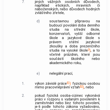
7.
jiných vážných osobních důvodech,
například etických, mravních či
náboženských, nebo důvodech hodných
zvláštního zřetele,
d)
soustavnou přípravou na
budoucí povolání
doba denního
studia na střední škole,
konzervatoři, vyšší odborné
škole a jazykové škole s
právem státní jazykové
zkoušky a doba prezenčního
9
studia na vysoké škole
)
, a to
včetně prázdnin, které jsou
součástí školního nebo
akademického roku,
e)
nelegální prací,
81
1.
výkon
závislé práce
)
fyzickou osobou
82
mimo pracovněprávní vztah
)
, nebo
2.
pokud fyzická osoba-cizinec vykonává
práci v rozporu s vydaným povolením k
zaměstnání nebo bez tohoto povolení,
je-li podle tohoto zákona vyžadováno,