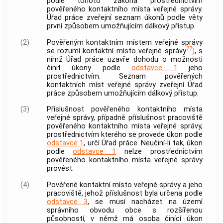
podle tohoto zákona prostřednictvím
pověřeného kontaktního místa veřejné správy
.
Úřad práce zveřejní seznam úkonů podle věty
první způsobem umožňujícím dálkový přístup.
(2)
Pověřeným kontaktním místem veřejné správy
77
se rozumí kontaktní místo veřejné správy
)
, s
nímž Úřad práce uzavře dohodu o možnosti
činit úkony podle
odstavce 1
jeho
prostřednictvím. Seznam
pověřených
kontaktních míst veřejné správy
zveřejní Úřad
práce způsobem umožňujícím dálkový přístup.
(3)
Příslušnost
pověřeného kontaktního místa
veřejné správy
, případně příslušnost pracoviště
pověřeného kontaktního místa veřejné správy
,
prostřednictvím kterého se provede úkon podle
odstavce 1
, určí Úřad práce. Neučiní-li tak, úkon
podle
odstavce 1
nelze prostřednictvím
pověřeného kontaktního místa veřejné správy
provést.
(4)
Pověřené kontaktní místo veřejné správy
a jeho
pracoviště, jehož příslušnost byla určena podle
odstavce 3
, se musí nacházet na území
správního obvodu
obce
s rozšířenou
působností, v němž má osoba činící úkon