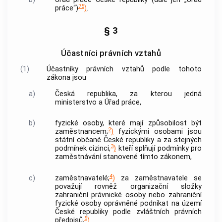
75
práce“)
)
.
§ 3
Účastníci právních vztahů
(1)
Účastníky právních vztahů podle tohoto
zákona jsou
a)
Česká republika, za kterou jedná
ministerstvo a Úřad práce,
b)
fyzické osoby, které mají způsobilost být
2
zaměstnancem;
)
fyzickými osobami jsou
státní občané České republiky a za stejných
3
podmínek cizinci,
)
kteří splňují podmínky pro
zaměstnávání stanovené tímto zákonem,
4
c)
zaměstnavatelé;
)
za zaměstnavatele se
považují rovněž organizační složky
zahraniční právnické osoby nebo zahraniční
fyzické osoby oprávněné podnikat na území
České republiky podle zvláštních právních
5
předpisů,
)