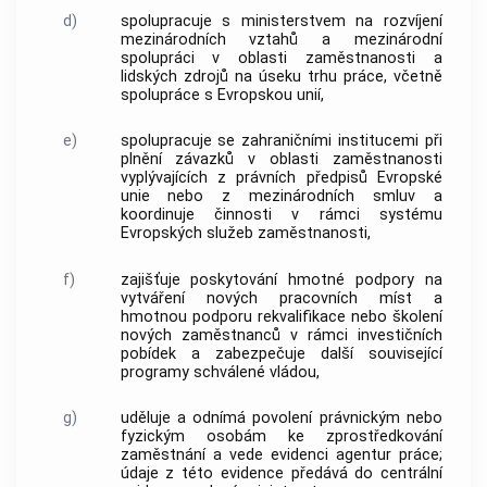
d)
spolupracuje s ministerstvem na rozvíjení
mezinárodních vztahů a mezinárodní
spolupráci v oblasti zaměstnanosti a
lidských zdrojů na úseku trhu práce, včetně
spolupráce s Evropskou unií,
e)
spolupracuje se zahraničními institucemi při
plnění závazků v oblasti zaměstnanosti
vyplývajících z právních předpisů Evropské
unie nebo z mezinárodních smluv a
koordinuje činnosti v rámci systému
Evropských služeb zaměstnanosti,
f)
zajišťuje poskytování hmotné podpory na
vytváření nových pracovních míst a
hmotnou podporu
rekvalifikace
nebo
školení
nových zaměstnanců v rámci
investičních
pobídek
a zabezpečuje další související
programy schválené vládou,
g)
uděluje a odnímá povolení právnickým nebo
fyzickým osobám ke zprostředkování
zaměstnání a vede evidenci agentur práce;
údaje z této evidence předává do centrální