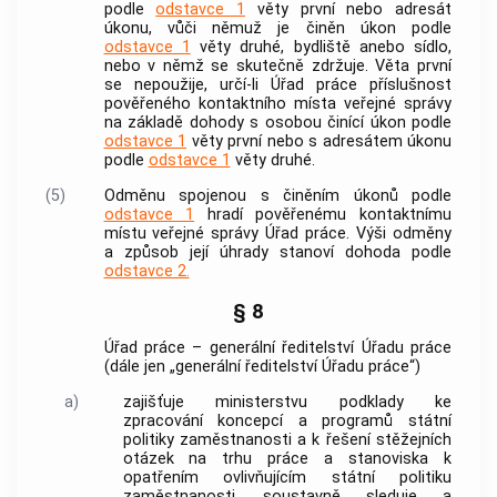
podle
odstavce 1
věty první nebo adresát
úkonu, vůči němuž je činěn úkon podle
odstavce 1
věty druhé, bydliště anebo sídlo,
nebo v němž se skutečně zdržuje. Věta první
se nepoužije, určí-li Úřad práce příslušnost
pověřeného kontaktního místa veřejné správy
na základě dohody s osobou činící úkon podle
odstavce 1
věty první nebo s adresátem úkonu
podle
odstavce 1
věty druhé.
(5)
Odměnu spojenou s činěním úkonů podle
odstavce 1
hradí
pověřenému kontaktnímu
místu veřejné správy
Úřad práce. Výši odměny
a způsob její úhrady stanoví dohoda podle
odstavce 2.
§ 8
Úřad práce – generální ředitelství Úřadu práce
(dále jen „generální ředitelství Úřadu práce“)
a)
zajišťuje ministerstvu podklady ke
zpracování koncepcí a programů státní
politiky zaměstnanosti a k řešení stěžejních
otázek na trhu práce a stanoviska k
opatřením ovlivňujícím státní politiku
zaměstnanosti, soustavně sleduje a