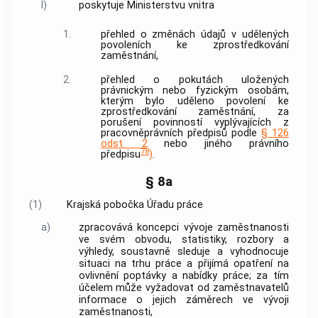
l)
poskytuje Ministerstvu vnitra
1.
přehled o změnách údajů v udělených
povoleních ke zprostředkování
zaměstnání,
2.
přehled o pokutách uložených
právnickým nebo fyzickým osobám,
kterým bylo uděleno povolení ke
zprostředkování zaměstnání, za
porušení povinností vyplývajících z
pracovněprávních předpisů podle
§ 126
odst. 2
nebo jiného právního
78
předpisu
)
.
§ 8a
(1)
Krajská pobočka Úřadu práce
a)
zpracovává koncepci vývoje zaměstnanosti
ve svém obvodu, statistiky, rozbory a
výhledy, soustavně sleduje a vyhodnocuje
situaci na trhu práce a přijímá opatření na
ovlivnění poptávky a nabídky práce; za tím
účelem může vyžadovat od zaměstnavatelů
informace o jejich záměrech ve vývoji
zaměstnanosti,