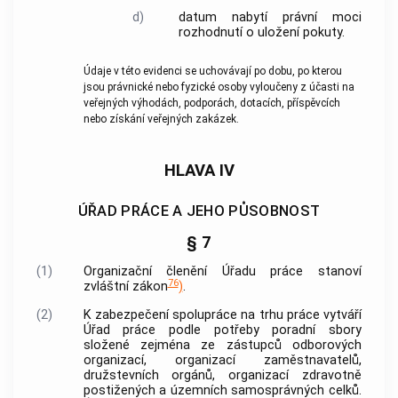
d)
datum nabytí právní moci
rozhodnutí o uložení pokuty.
Údaje v této evidenci se uchovávají po dobu, po kterou
jsou právnické nebo fyzické osoby vyloučeny z účasti na
veřejných výhodách, podporách, dotacích, příspěvcích
nebo získání veřejných zakázek.
HLAVA IV
ÚŘAD PRÁCE A JEHO PŮSOBNOST
§ 7
(1)
Organizační členění Úřadu práce stanoví
76
zvláštní zákon
)
.
(2)
K zabezpečení spolupráce na trhu práce vytváří
Úřad práce podle potřeby poradní sbory
složené zejména ze zástupců odborových
organizací, organizací zaměstnavatelů,
družstevních orgánů, organizací zdravotně
postižených a územních samosprávných celků.