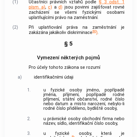
(1)
Účastníci právních vztahů podle
§ 3 odst. 1
písm. a)
,
c)
a
d)
jsou povinni zajišťovat rovné
zacházení se všemi fyzickými osobami
uplatňujícími právo na zaměstnání.
(2)
Při uplatňování práva na zaměstnání je
80
zakázána jakákoliv diskriminace
)
.
§ 5
Vymezení některých pojmů
Pro účely tohoto zákona se rozumí
a)
identifikačními údaji
1.
u fyzické osoby jméno, popřípadě
jména, příjmení, popřípadě rodné
příjmení, státní občanství, rodné číslo
nebo datum a místo narození, nebylo-li
rodné číslo přiděleno, bydliště osoby,
2.
u právnické osoby obchodní firma nebo
název, sídlo, identifikační číslo osoby,
3.
u fyzické osoby, která je
8