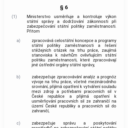
§ 6
(1)
Ministerstvo usměrňuje a kontroluje výkon
státní správy a dodržování zákonnosti při
zabezpečování státní politiky zaměstnanosti.
Přitom
a)
zpracovává celostátní koncepce a programy
státní politiky zaměstnanosti a řešení
stěžejních otázek na trhu práce, zaujímá
stanoviska k návrhům ovlivňujícím státní
politiku zaměstnanosti, které zpracovávají
jiné ústřední orgány státní správy,
b)
zabezpečuje zpracovávání analýz a prognóz
vývoje na trhu práce, včetně mezinárodního
srovnání, přijímá opatření k vytváření souladu
mezi zdroji a potřebami pracovních sil v
České republice a přijímá opatření k
usměrňování pracovních sil ze zahraničí na
území České republiky a pracovních sil do
zahraničí,
c)
zabezpečuje správu a poskytování