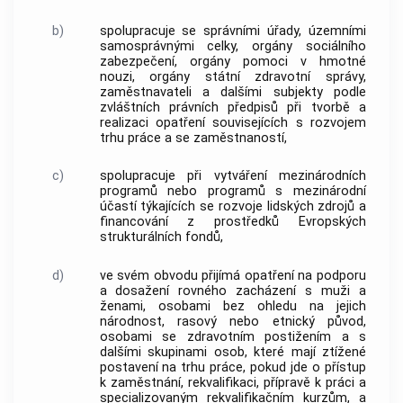
b)
spolupracuje se správními úřady, územními
samosprávnými celky, orgány sociálního
zabezpečení, orgány pomoci v hmotné
nouzi, orgány státní zdravotní správy,
zaměstnavateli a dalšími subjekty podle
zvláštních právních předpisů při tvorbě a
realizaci opatření souvisejících s rozvojem
trhu práce a se zaměstnaností,
c)
spolupracuje při vytváření mezinárodních
programů nebo programů s mezinárodní
účastí týkajících se rozvoje lidských zdrojů a
financování z prostředků Evropských
strukturálních fondů,
d)
ve svém obvodu přijímá opatření na podporu
a dosažení rovného zacházení s muži a
ženami, osobami bez ohledu na jejich
národnost, rasový nebo etnický původ,
osobami se zdravotním postižením a s
dalšími skupinami osob, které mají ztížené
postavení na trhu práce, pokud jde o přístup
k zaměstnání,
rekvalifikaci
, přípravě k práci a
specializovaným rekvalifikačním kurzům, a