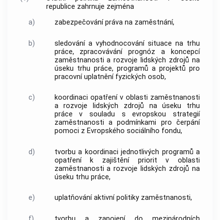
republice zahrnuje zejména
a)
zabezpečování práva na zaměstnání,
b)
sledování a vyhodnocování situace na trhu
práce, zpracovávání prognóz a koncepcí
zaměstnanosti a rozvoje lidských zdrojů na
úseku trhu práce, programů a projektů pro
pracovní uplatnění fyzických osob,
c)
koordinaci opatření v oblasti zaměstnanosti
a rozvoje lidských zdrojů na úseku trhu
práce v souladu s evropskou strategií
zaměstnanosti a podmínkami pro čerpání
pomoci z Evropského sociálního fondu,
d)
tvorbu a koordinaci jednotlivých programů a
opatření k zajištění priorit v oblasti
zaměstnanosti a rozvoje lidských zdrojů na
úseku trhu práce,
e)
uplatňování aktivní politiky zaměstnanosti,
f)
tvorbu a zapojení do mezinárodních