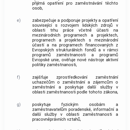
přijímá opatření pro zaměstnávání těchto
osob,
e)
zabezpečuje a podporuje projekty a opatření
související s rozvojem lidských zdrojů v
oblasti trhu práce včetně účasti na
mezinárodních programech a projektech,
programech a projektech s mezinárodní
účastí a na programech financovaných z
Evropských strukturálních fondů a v rámci
programů zaměstnanosti a programů
Evropské unie, ověřuje nové nástroje aktivní
politiky zaměstnanosti,
f)
zajišťuje zprostředkování zaměstnání
uchazečům o zaměstnání a zájemcům o
zaměstnání a poskytuje další služby v
oblasti zaměstnanosti podle tohoto zákona,
g)
poskytuje fyzickým osobám a
zaměstnavatelům poradenské, informační a
další služby v oblasti zaměstnanosti a
pracovněprávních vztahů,