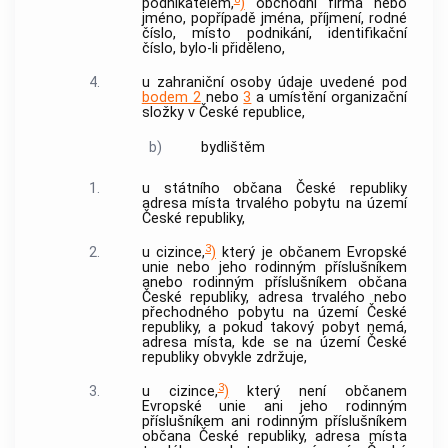
podnikatelem,
)
obchodní firma nebo
jméno, popřípadě jména, příjmení, rodné
číslo, místo podnikání, identifikační
číslo, bylo-li přiděleno,
4.
u zahraniční osoby údaje uvedené pod
bodem 2
nebo
3
a umístění organizační
složky v České republice,
b)
bydlištěm
1.
u státního občana České republiky
adresa místa trvalého pobytu na území
České republiky,
3
2.
u cizince,
)
který je občanem Evropské
unie nebo jeho rodinným příslušníkem
anebo rodinným příslušníkem občana
České republiky, adresa trvalého nebo
přechodného pobytu na území České
republiky, a pokud takový pobyt nemá,
adresa místa, kde se na území České
republiky obvykle zdržuje,
3
3.
u cizince,
)
který není občanem
Evropské unie ani jeho rodinným
příslušníkem ani rodinným příslušníkem
občana České republiky, adresa místa