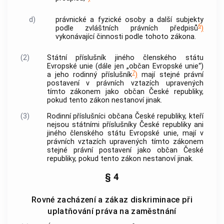
d)
právnické a fyzické osoby a další subjekty
6
podle zvláštních právních předpisů
)
vykonávající činnosti podle tohoto zákona.
(2)
Státní příslušník jiného členského státu
Evropské unie (dále jen „občan Evropské unie“)
7
a jeho rodinný příslušník
)
mají stejné právní
postavení v právních vztazích upravených
tímto zákonem jako občan České republiky,
pokud tento zákon nestanoví jinak.
(3)
Rodinní příslušníci občana České republiky, kteří
nejsou státními příslušníky České republiky ani
jiného členského státu Evropské unie, mají v
právních vztazích upravených tímto zákonem
stejné právní postavení jako občan České
republiky, pokud tento zákon nestanoví jinak.
§ 4
Rovné zacházení a zákaz diskriminace při
uplatňování práva na zaměstnání