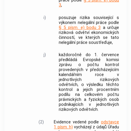
práce
podle
§ 5 písm. e) bodu
3
,
i)
posuzuje rizika související s
výkonem
nelegální práce
podle
§ 5 písm. e) bodu 3
a určuje
riziková odvětví ekonomických
činností, ve kterých se tato
nelegální práce
soustřeďuje,
j)
každoročně do 1. července
předkládá Evropské komisi
zprávu o počtu kontrol
provedených v předcházejícím
kalendářním roce v
jednotlivých rizikových
odvětvích, o výsledku těchto
kontrol a jejich procentním
podílu na celkovém počtu
právnických a fyzických osob
podnikajících v jednotlivých
rizikových odvětvích.
(2)
Evidence vedené podle
odstavce
1 písm. h)
vycházejí z údajů Úřadu