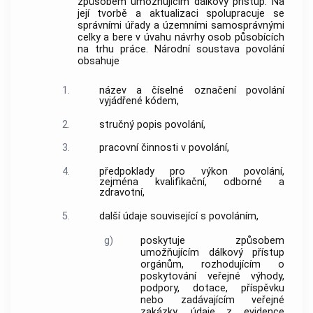
způsobem umožňujícím dálkový přístup. Na
její tvorbě a aktualizaci spolupracuje se
správními úřady a územními samosprávnými
celky a bere v úvahu návrhy osob působících
na trhu práce. Národní soustava
povolání
obsahuje
1.
název a číselné označení
povolání
vyjádřené kódem,
2.
stručný popis
povolání
,
3.
pracovní činnosti v
povolání
,
4.
předpoklady pro výkon
povolání
,
zejména kvalifikační, odborné a
zdravotní,
5.
další údaje související s
povoláním
,
g)
poskytuje způsobem
umožňujícím dálkový přístup
orgánům, rozhodujícím o
poskytování veřejné výhody,
podpory, dotace, příspěvku
nebo zadávajícím veřejné
zakázky, údaje z evidence