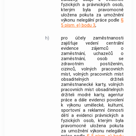
fyzických a právnických osob,
kterým byla pravomocně
uložena pokuta za umožnění
výkonu
nelegální práce
podle
§
5 písm. e) bodu 3
,
h)
pro účely zaměstnanosti
zajišťuje vedení centrální
evidence zájemců o
zaměstnání, uchazečů o
zaměstnání, osob se
zdravotním postižením,
cizinců,
volných pracovních
míst
,
volných pracovních míst
obsaditelných držiteli
zaměstnanecké karty
,
volných
pracovních míst obsaditelných
držiteli modré karty
, agentur
práce a dále evidenci povolení
k výkonu umělecké, kulturní,
sportovní a reklamní činnosti
dětí a evidenci právnických a
fyzických osob, kterým byla
pravomocně uložena pokuta
za umožnění výkonu
nelegální