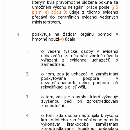
kterým byla pravomocně uložena pokuta za
umožnění výkonu
nelegální práce
podle
§ 5
písm. e) bodu 3
; údaje z těchto evidencí
předává do centrálních evidencí vedených
ministerstvem,
l)
poskytuje na žádost orgánu pomoci v
12
hmotné nouzi
)
údaje
1.
o vedení fyzické osoby v evidenci
uchazečů o zaměstnání, včetně důvodu
vyřazení z evidence uchazečů o
zaměstnání,
2.
o tom, zda je uchazeči o zaměstnání
poskytována podpora v
nezaměstnanosti nebo podpora při
rekvalifikaci
a o její výši,
3.
o tom, zda jde o osobu, která vyžaduje
zvýšenou péči při zprostředkování
zaměstnání,
4.
o tom, zda osoba nastoupila k výkonu
krátkodobého zaměstnání nebo odmítla
vykonávat krátkodobé zaměstnání
zprostředkované krajskou pobočkou