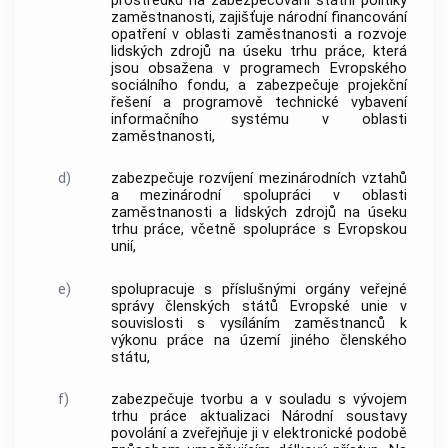
prostředků na zabezpečování státní politiky
zaměstnanosti, zajišťuje národní financování
opatření v oblasti zaměstnanosti a rozvoje
lidských zdrojů na úseku trhu práce, která
jsou obsažena v programech Evropského
sociálního fondu, a zabezpečuje projekční
řešení a programově technické vybavení
informačního systému v oblasti
zaměstnanosti,
d)
zabezpečuje rozvíjení mezinárodních vztahů
a mezinárodní spolupráci v oblasti
zaměstnanosti a lidských zdrojů na úseku
trhu práce, včetně spolupráce s Evropskou
unií,
e)
spolupracuje s příslušnými orgány veřejné
správy členských států Evropské unie v
souvislosti s vysíláním zaměstnanců k
výkonu práce na území jiného členského
státu,
f)
zabezpečuje tvorbu a v souladu s vývojem
trhu práce aktualizaci Národní soustavy
povolání
a zveřejňuje ji v elektronické podobě