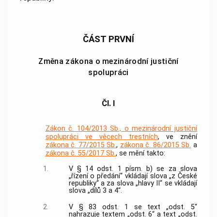
ČÁST PRVNÍ
Změna zákona o mezinárodní justiční
spolupráci
Čl. I
Zákon č. 104/2013 Sb., o mezinárodní justiční
spolupráci ve věcech trestních
, ve znění
zákona č. 77/2015 Sb.
,
zákona č. 86/2015 Sb.
a
zákona č. 55/2017 Sb.
, se mění takto:
1.
V § 14 odst. 1 písm. b) se za slova
„řízení o předání“ vkládají slova „z České
republiky“ a za slova „hlavy II“ se vkládají
slova „dílů 3 a 4“.
2.
V § 83 odst. 1 se text „odst. 5“
nahrazuje textem „odst. 6“ a text „odst.