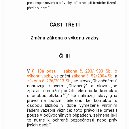
presumpce neviny a právo být přítomen při trestním řízení
před soudem.“.
ČÁST TŘETÍ
Změna zákona o výkonu vazby
Čl. III
V
§ 13a odst. 1
zákona č. 293/1993 Sb., o
výkonu vazby
, ve znění
zákona č. 52/2004 Sb.
a
zákona č. 276/2013 Sb.
, se slovo „Obviněnému“
nahrazuje slovem „Obviněný“ a slova „se
zpravidla umožní použití telefonu ke kontaktu
4b
s osobou blízkou.
)“ se nahrazují slovy „má
právo na použití telefonu ke kontaktu s
osobou blízkou v době vymezené vnitřním
řádem vazební věznice; toto právo lze omezit
pouze v odůvodněných případech, zejména je-li
to nutné k ochraně bezpečnosti nebo práv
jiných osob.“.