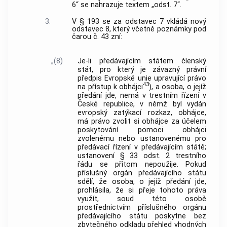
6“ se nahrazuje textem „odst. 7“.
3.
V § 193 se za odstavec 7 vkládá nový
odstavec 8, který včetně poznámky pod
čarou č. 43 zní:
„(8)
Je-li předávajícím státem členský
stát, pro který je závazný právní
předpis Evropské unie upravující právo
43
na přístup k obhájci
), a osoba, o jejíž
předání jde, nemá v trestním řízení v
České republice, v němž byl vydán
evropský zatýkací rozkaz, obhájce,
má právo zvolit si obhájce za účelem
poskytování pomoci obhájci
zvolenému nebo ustanovenému pro
předávací řízení v předávajícím státě;
ustanovení § 33 odst. 2 trestního
řádu se přitom nepoužije. Pokud
příslušný orgán předávajícího státu
sdělí, že osoba, o jejíž předání jde,
prohlásila, že si přeje tohoto práva
využít, soud této osobě
prostřednictvím příslušného orgánu
předávajícího státu poskytne bez
zbytečného odkladu přehled vhodných