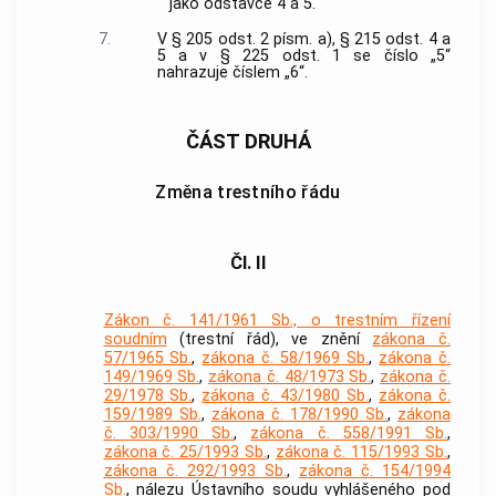
jako odstavce 4 a 5.
7.
V § 205 odst. 2 písm. a), § 215 odst. 4 a
5 a v § 225 odst. 1 se číslo „5“
nahrazuje číslem „6“.
ČÁST DRUHÁ
Změna trestního řádu
Čl. II
Zákon č. 141/1961 Sb., o trestním řízení
soudním
(trestní řád), ve znění
zákona č.
57/1965 Sb.
,
zákona č. 58/1969 Sb.
,
zákona č.
149/1969 Sb.
,
zákona č. 48/1973 Sb.
,
zákona č.
29/1978 Sb.
,
zákona č. 43/1980 Sb.
,
zákona č.
159/1989 Sb.
,
zákona č. 178/1990 Sb.
,
zákona
č. 303/1990 Sb.
,
zákona č. 558/1991 Sb.
,
zákona č. 25/1993 Sb.
,
zákona č. 115/1993 Sb.
,
zákona č. 292/1993 Sb.
,
zákona č. 154/1994
Sb.
, nálezu Ústavního soudu vyhlášeného pod