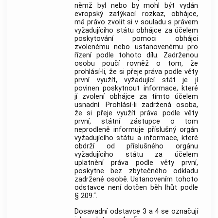
němž byl nebo by mohl být vydán
evropský zatýkací rozkaz, obhájce,
má právo zvolit si v souladu s právem
vyžadujícího státu obhájce za účelem
poskytování pomoci obhájci
zvolenému nebo ustanovenému pro
řízení podle tohoto dílu. Zadrženou
osobu poučí rovněž o tom, že
prohlásí-li, že si přeje práva podle věty
první využít, vyžadující stát je jí
povinen poskytnout informace, které
jí zvolení obhájce za tímto účelem
usnadní. Prohlásí-li zadržená osoba,
že si přeje využít práva podle věty
první, státní zástupce o tom
neprodleně informuje příslušný orgán
vyžadujícího státu a informace, které
obdrží od příslušného orgánu
vyžadujícího státu za účelem
uplatnění práva podle věty první,
poskytne bez zbytečného odkladu
zadržené osobě. Ustanovením tohoto
odstavce není dotčen běh lhůt podle
§ 209.“.
Dosavadní odstavce 3 a 4 se označují