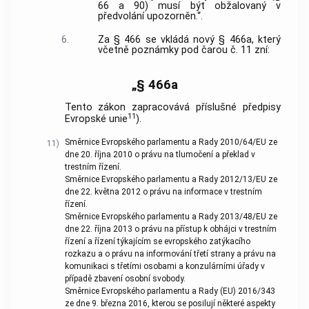
66 a 90) musí být obžalovaný v
předvolání upozorněn.“.
6.
Za § 466 se vkládá nový § 466a, který
včetně poznámky pod čarou č. 11 zní:
„§ 466a
Tento zákon zapracovává příslušné předpisy
11
Evropské unie
).
Směrnice Evropského parlamentu a Rady 2010/64/EU ze
11)
dne 20. října 2010 o právu na tlumočení a překlad v
trestním řízení.
Směrnice Evropského parlamentu a Rady 2012/13/EU ze
dne 22. května 2012 o právu na informace v trestním
řízení.
Směrnice Evropského parlamentu a Rady 2013/48/EU ze
dne 22. října 2013 o právu na přístup k obhájci v trestním
řízení a řízení týkajícím se evropského zatýkacího
rozkazu a o právu na informování třetí strany a právu na
komunikaci s třetími osobami a konzulárními úřady v
případě zbavení osobní svobody.
Směrnice Evropského parlamentu a Rady (EU) 2016/343
ze dne 9. března 2016, kterou se posilují některé aspekty