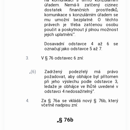
na komunikaci s tímto konzulárním
úřadem. Nemá-li zatčený cizinec
dostatek finančních prostředků,
komunikace s konzulárním úřadem se
mu umožní bezplatně. O těchto
právech je třeba zatčenou osobu
poučit a poskytnout jí plnou možnost
jejich uplatnění.“.
Dosavadní odstavce 4 až 6 se
označují jako odstavce 5 až 7.
3.
V § 76 odstavec 6 zní:
„(6)
Zadržený podezřelý má právo
požadovat, aby obhájce byl přítomen
při jeho výslechu podle odstavce 3,
ledaže je obhájce ve lhůtě uvedené v
odstavci 4 nedosažitelný.“.
4.
Za § 76a se vkládá nový § 76b, který
včetně nadpisu zní:
„§ 76b