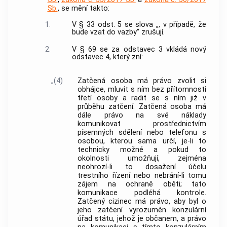
Sb.
, se mění takto:
1.
V § 33 odst. 5 se slova „, v případě, že
bude vzat do vazby“ zrušují.
2.
V § 69 se za odstavec 3 vkládá nový
odstavec 4, který zní:
„(4)
Zatčená osoba má právo zvolit si
obhájce, mluvit s ním bez přítomnosti
třetí osoby a radit se s ním již v
průběhu zatčení. Zatčená osoba má
dále právo na své náklady
komunikovat prostřednictvím
písemných sdělení nebo telefonu s
osobou, kterou sama určí, je-li to
technicky možné a pokud to
okolnosti umožňují, zejména
neohrozí-li to dosažení účelu
trestního řízení nebo nebrání-li tomu
zájem na ochraně oběti; tato
komunikace podléhá kontrole.
Zatčený cizinec má právo, aby byl o
jeho zatčení vyrozuměn konzulární
úřad státu, jehož je občanem, a právo