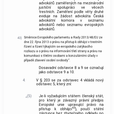
advokátů zaměřených na mezinárodní
justiční spolupráci ve věcech
trestních. Zaměření podle věty druhé
eviduje na žádost advokáta Česká
advokátní komora v seznamu
advokátů nebo seznamu evropských
advokátů.
Směrnice Evropského parlamentu a Rady 2013/48/EU ze
43)
dne 22. října 2013 o právu na přístup k obhájci v trestním
řízení a řízení týkajícím se evropského zatýkacího
rozkazu a o právu na informování třetí strany a právu na
komunikaci s třetími osobami a konzulárními úřady v
případě zbavení osobní svobody.“.
Dosavadní odstavce 8 a 9 se označují
jako odstavce 9 a 10.
4.
V § 203 se za odstavec 4 vkládá nový
odstavec 5, který zní:
„(5)
Je-li vyžadujícím státem členský stát,
pro který je závazný právní předpis
Evropské unie upravující právo na
43
přístup k obhájci
), poučí státní
zástupce bez zbytečného odkladu po