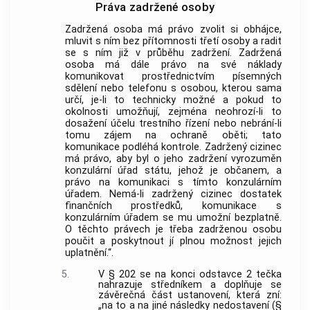
Práva zadržené osoby
Zadržená osoba má právo zvolit si obhájce,
mluvit s ním bez přítomnosti třetí osoby a radit
se s ním již v průběhu zadržení. Zadržená
osoba má dále právo na své náklady
komunikovat prostřednictvím písemných
sdělení nebo telefonu s osobou, kterou sama
určí, je-li to technicky možné a pokud to
okolnosti umožňují, zejména neohrozí-li to
dosažení účelu trestního řízení nebo nebrání-li
tomu zájem na ochraně oběti; tato
komunikace podléhá kontrole. Zadržený cizinec
má právo, aby byl o jeho zadržení vyrozuměn
konzulární úřad státu, jehož je občanem, a
právo na komunikaci s tímto konzulárním
úřadem. Nemá-li zadržený cizinec dostatek
finančních prostředků, komunikace s
konzulárním úřadem se mu umožní bezplatně.
O těchto právech je třeba zadrženou osobu
poučit a poskytnout jí plnou možnost jejich
uplatnění.“.
5.
V § 202 se na konci odstavce 2 tečka
nahrazuje středníkem a doplňuje se
závěrečná část ustanovení, která zní:
„na to a na jiné následky nedostavení (§