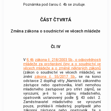
Poznámka pod čarou č. 4b se zrušuje.
ČÁST ČTVRTÁ
Změna zákona o soudnictví ve věcech mládeže
Čl. IV
V
§ 46
zákona č. 218/2003 Sb., o odpovědnosti
mládeže za protiprávní činy a o soudnictví ve
věcech mládeže a o změně některých zákonů
(zákon o soudnictví ve věcech mládeže), ve
znění
zákona č. 55/2017 Sb.
, se na konci
odstavce 2 doplňují věty „Namísto zákonného
zástupce nebo opatrovníka, kteří nemohou
mladistvého zastupovat pro střet zájmů, se
vyrozumí, je-li to v zájmu mladistvého,
opatrovník ustanovený podle § 43 odst. 2.
Zaměstnavatel mladistvého se vyrozumí
pouze, prohlásí-li mladistvý, popřípadě jeho
zákonný zástupce nebo opatrovník, že s