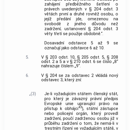
zahájení předběžného šetření o
právech uvedených v § 204 odst. 3
větách první a druhé rovněž osobu, o
jejíž předání jde, omezenou na
svobodě z jiného důvodu než
zadržení; ustanovení § 204 odst. 3
věty třetí se použije obdobně.“.
Dosavadní odstavce 5 až 9 se
označují jako odstavce 6 až 10.
5.
V § 203 odst. 10, § 205 odst. 5, § 208
odst. 2 a 5 a v § 210 odst. 6 se číslo „8“
nahrazuje číslem „9“.
6.
V § 204 se za odstavec 2 vkládá nový
odstavec 3, který zní:
„(3)
Je-li vyžadujícím státem členský stát,
pro který je závazný právní předpis
Evropské unie upravující právo na
43
přístup k obhájci
), státní zástupce
nebo policejní orgán, který provedl
zadržení, poučí zadrženou osobu již v
průběhu zadržení o tom, že nemá-li v
trestním řízení ve vyžadujícím státě, v