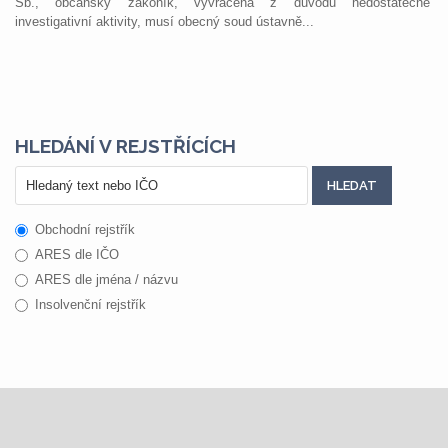
Sb., občanský zákoník, vyvrácena z důvodu nedostatečné
investigativní aktivity, musí obecný soud ústavně...
HLEDÁNÍ V REJSTŘÍCÍCH
Obchodní rejstřík
ARES dle IČO
ARES dle jména / názvu
Insolvenční rejstřík