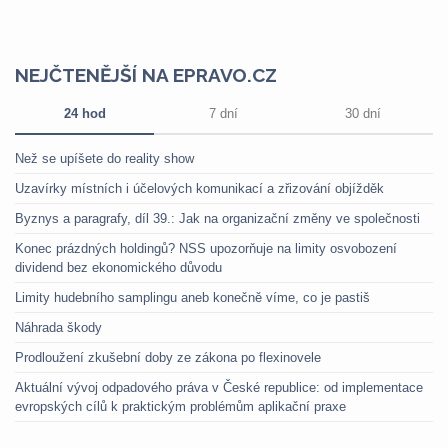
NEJČTENĚJŠÍ NA EPRAVO.CZ
24 hod
7 dní
30 dní
Než se upíšete do reality show
Uzavírky místních i účelových komunikací a zřizování objížděk
Byznys a paragrafy, díl 39.: Jak na organizační změny ve společnosti
Konec prázdných holdingů? NSS upozorňuje na limity osvobození
dividend bez ekonomického důvodu
Limity hudebního samplingu aneb konečně víme, co je pastiš
Náhrada škody
Prodloužení zkušební doby ze zákona po flexinovele
Aktuální vývoj odpadového práva v České republice: od implementace
evropských cílů k praktickým problémům aplikační praxe