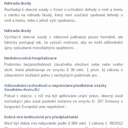
Náhrada škody
Rozhodují-li obecné soudy v řízení o schválení dohody o vině a trestu
o nároku na náhradu škody, který není součástí sjednané dohody o
vině a trestu, nebo s jehož výší sjednanou...
Náhrada škody
Vychází-li obecné soudy z nálezové judikatury pouze formálně, ale
fakticky postupují tak, že vyloučí možnost, aby se mohl odškodnění
újmy způsobené mimořádnými opatřeními...
Nedobrovolná hospitalizace
Podmínku bezprostřednosti závažného ohrožení sebe nebo svého
okolí, která představuje ve smyslu § 38 odst. 1 písm. b) zákona o
zdravotních službách jednu z nezbytných podmínek pro...
Odůvodnění rozhodnutí o nepoložení předběžné otázky
Soudnímu dvoru EU
Pokud v otázce, v níž má být aplikováno unijní právo, obecný soud
rozhodující jako soud poslední instance ve smyslu čl. 267 Smlouvy o
fungování Evropské unie nepoložení...
Dobrá víra (exkluzivně pro předplatitele)
Má-li být dobrá víra nabyvatele podle § 984 odst. 1 zákona č. 89/2012