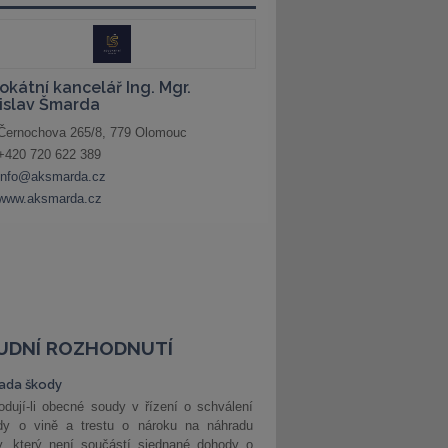
UDNÍ ROZHODNUTÍ
ada škody
dují-li obecné soudy v řízení o schválení
dy o vině a trestu o nároku na náhradu
y, který není součástí sjednané dohody o