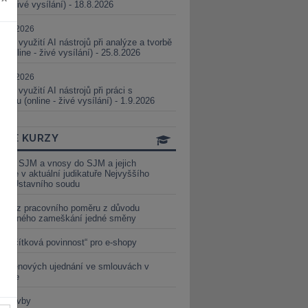
ne - živé vysílání) - 18.8.2026
5.08.2026
ické využití AI nástrojů při analýze a tvorbě
 (online - živé vysílání) - 25.8.2026
1.09.2026
ické využití AI nástrojů při práci s
aturou (online - živé vysílání) - 1.9.2026
INE KURZY
y ze SJM a vnosy do SJM a jejich
izace v aktuální judikatuře Nejvyššího
u a Ústavního soudu
věď z pracovního poměru z důvodu
luveného zameškání jedné směny
„tlačítková povinnost“ pro e-shopy
a cenových ujednání ve smlouvách v
etice
é stavby