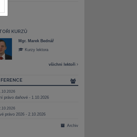
TOŘI KURZŮ
Mgr. Marek Bednář
Mgr. Veronika 
Kurzy lektora
Kurzy lektora
všichni lektoři
FERENCE
1.10.2026
ní právo daňové - 1.10.2026
2.10.2026
é právo 2026 - 2.10.2026
Archiv