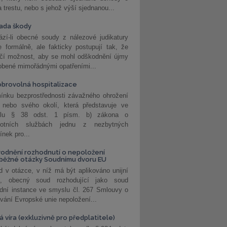
a trestu, nebo s jehož výší sjednanou...
ada škody
zí-li obecné soudy z nálezové judikatury
 formálně, ale fakticky postupují tak, že
učí možnost, aby se mohl odškodnění újmy
obené mimořádnými opatřeními...
brovolná hospitalizace
ínku bezprostřednosti závažného ohrožení
 nebo svého okolí, která představuje ve
lu § 38 odst. 1 písm. b) zákona o
votních službách jednu z nezbytných
nek pro...
odnění rozhodnutí o nepoložení
běžné otázky Soudnímu dvoru EU
 v otázce, v níž má být aplikováno unijní
o, obecný soud rozhodující jako soud
dní instance ve smyslu čl. 267 Smlouvy o
vání Evropské unie nepoložení...
 víra (exkluzivně pro předplatitele)