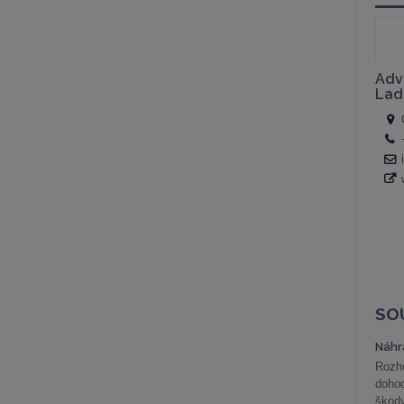
SO
Náhr
Rozho
doho
škod