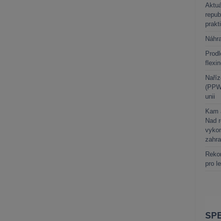
Aktuá
repub
prakt
Náhr
Prodl
flexi
Naříz
(PPWR
unii
Kam a
Nad 
vykon
zahra
Rekor
pro l