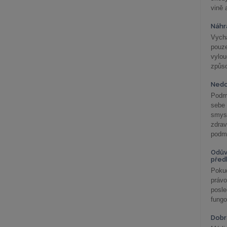
vině 
Náhr
Vychá
pouze
vylo
způs
Nedo
Podm
sebe
smys
zdra
podmí
Odův
před
Pokud
práv
posle
fungo
Dobrá