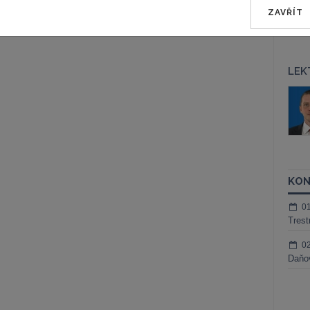
ZAVŘÍT
LEK
áš Sokol
JUDr. Martin Maisner, Ph.D.,
MCIArb
ktora
Kurzy lektora
KON
0
Trest
0
Daňov