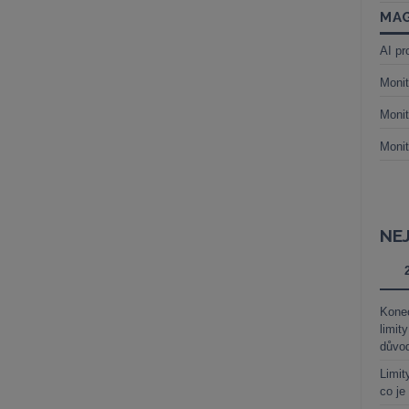
MAG
AI pr
Monit
Monit
Monit
NE
Kone
limit
důvo
Limit
co je