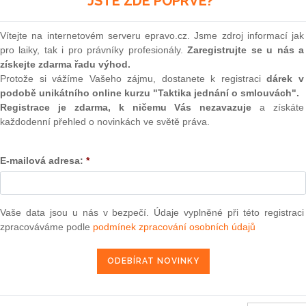
JSTE ZDE POPRVÉ?
(onli
2
Vítejte na internetovém serveru epravo.cz. Jsme zdroj informací jak
Prakt
pro laiky, tak i pro právníky profesionály.
Zaregistrujte se u nás a
smluv
získejte zdarma řadu výhod.
0
Protože si vážíme Vašeho zájmu, dostanete k registraci
dárek v
Prakt
podobě unikátního online kurzu "Taktika jednání o smlouvách".
judik
Registrace je zdarma, k ničemu Vás nezavazuje
a získáte
každodenní přehled o novinkách ve světě práva.
ONL
E-mailová adresa:
*
Vnos
valor
soud
Výpo
Vaše data jsou u nás v bezpečí. Údaje vyplněné při této registraci
neom
zpracováváme podle
podmínek zpracování osobních údajů
Nová 
Změn
energ
Čern