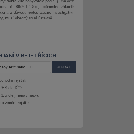
 být dobrá víra nabyvatele podle § 984 odst.
kona č. 89/2012 Sb., občanský zákoník,
cena z důvodu nedostatečné investigativní
ity, musí obecný soud ústavně...
DÁNÍ V REJSTŘÍCÍCH
bchodní rejstřík
RES dle IČO
RES dle jména / názvu
solvenční rejstřík