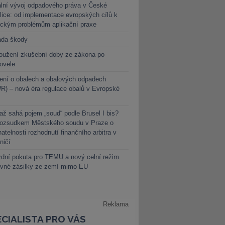
lní vývoj odpadového práva v České
lice: od implementace evropských cílů k
ickým problémům aplikační praxe
ada škody
oužení zkušební doby ze zákona po
novele
ení o obalech a obalových odpadech
) – nová éra regulace obalů v Evropské
ž sahá pojem „soud“ podle Brusel I bis?
rozsudkem Městského soudu v Praze o
atelnosti rozhodnutí finančního arbitra v
ničí
dní pokuta pro TEMU a nový celní režim
evné zásilky ze zemí mimo EU