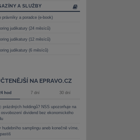
AZÍNY A SLUŽBY
o právníky a poradce (e-book)
oring judikatury (24 měsíců)
oring judikatury (12 měsíců)
oring judikatury (6 měsíců)
JČTENĚJŠÍ NA EPRAVO.CZ
24 hod
7 dní
30 dní
c prázdných holdingů? NSS upozorňuje na
y osvobození dividend bez ekonomického
du
y hudebního samplingu aneb konečně víme,
 pastiš