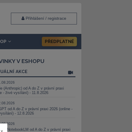
Přihlášení / registrace
HOP
PŘEDPLATNÉ
VINKY V ESHOPU
UÁLNÍ AKCE
1.08.2026
e (Anthropic) od A do Z v právní praxi
ne - živé vysílání) - 11.8.2026
2.08.2026
PT od A do Z v právní praxi 2026 (online -
vysílání) - 12.8.2026
8.08.2026
i a NotebookLM od A do Z v právní praxi
x