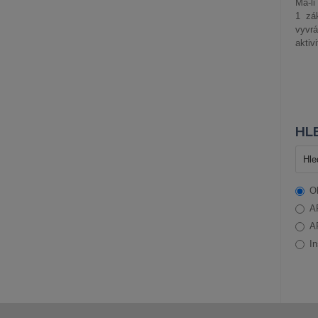
Má-li
1 zá
vyvrá
aktiv
HLE
O
A
A
In