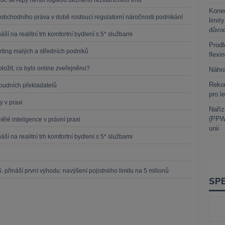
oč se Alpy neřídí logikou běžného rezidenčního trhu
Kone
obchodního práva v době rostoucí regulatorní náročnosti podnikání
limit
důvo
í na realitní trh komfortní bydlení s 5* službami
Prodl
ting malých a středních podniků
flexi
oložit, co bylo online zveřejněno?
Náhr
Rekor
soudních překladatelů
pro l
y v praxi
Naříz
(PPWR
ělé inteligence v právní praxi
unii
í na realitní trh komfortní bydlení s 5* službami
 přináší první výhodu: navýšení pojistného limitu na 5 milionů