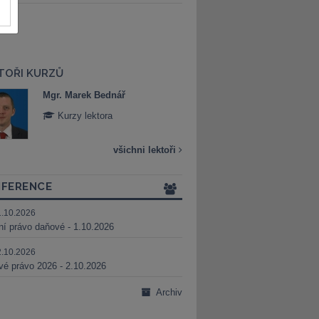
TOŘI KURZŮ
Mgr. Marek Bednář
Mgr. Veronika 
Kurzy lektora
Kurzy lektora
všichni lektoři
FERENCE
1.10.2026
ní právo daňové - 1.10.2026
2.10.2026
é právo 2026 - 2.10.2026
Archiv