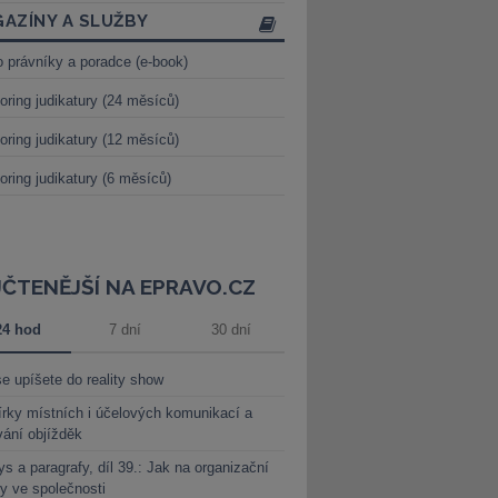
AZÍNY A SLUŽBY
o právníky a poradce (e-book)
oring judikatury (24 měsíců)
oring judikatury (12 měsíců)
oring judikatury (6 měsíců)
JČTENĚJŠÍ NA EPRAVO.CZ
24 hod
7 dní
30 dní
e upíšete do reality show
rky místních i účelových komunikací a
vání objížděk
s a paragrafy, díl 39.: Jak na organizační
y ve společnosti