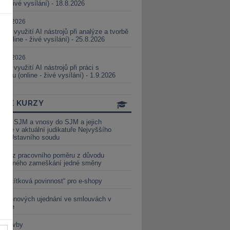
ne - živé vysílání) - 18.8.2026
5.08.2026
ické využití AI nástrojů při analýze a tvorbě
 (online - živé vysílání) - 25.8.2026
1.09.2026
ické využití AI nástrojů při práci s
aturou (online - živé vysílání) - 1.9.2026
INE KURZY
y ze SJM a vnosy do SJM a jejich
izace v aktuální judikatuře Nejvyššího
u a Ústavního soudu
věď z pracovního poměru z důvodu
luveného zameškání jedné směny
„tlačítková povinnost“ pro e-shopy
a cenových ujednání ve smlouvách v
etice
é stavby