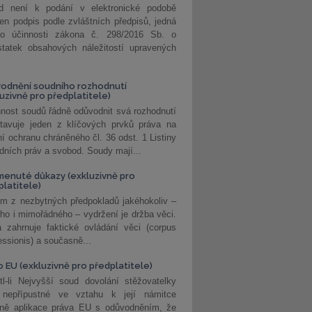
d není k podání v elektronické podobě
jen podpis podle zvláštních předpisů, jedná
o účinnosti zákona č. 298/2016 Sb. o
statek obsahových náležitostí upravených
odnění soudního rozhodnutí
luzivně pro předplatitele)
nost soudů řádně odůvodnit svá rozhodnutí
stavuje jeden z klíčových prvků práva na
í ochranu chráněného čl. 36 odst. 1 Listiny
dních práv a svobod. Soudy mají...
enuté důkazy (exkluzivně pro
platitele)
m z nezbytných předpokladů jakéhokoliv –
ho i mimořádného – vydržení je držba věci.
 zahrnuje faktické ovládání věci (corpus
ssionis) a současně...
o EU (exkluzivně pro předplatitele)
l-li Nejvyšší soud dovolání stěžovatelky
 nepřípustné ve vztahu k její námitce
dně aplikace práva EU s odůvodněním, že