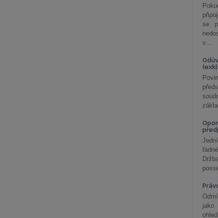
Poku
připo
se p
nedo
v...
Odův
(exk
Povin
před
soudn
zákla
Opom
před
Jední
řádné
Držba
posse
Práv
Odmít
jako
ohle