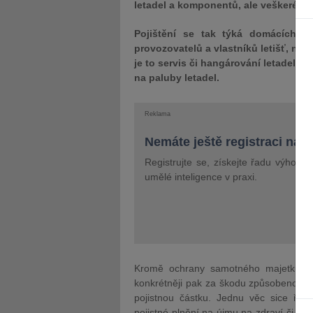
letadel a komponentů, ale veškeré podn
Pojištění se tak týká domácích pře
provozovatelů a vlastníků letišť, neb
je to servis či hangárování letadel, p
na paluby letadel.
Reklama
Nemáte ještě registraci na 
Registrujte se, získejte řadu výhod 
umělé inteligence v praxi.
Kromě ochrany samotného majetku se 
konkrétněji pak za škodu způsobenou pr
pojistnou částku. Jednu věc sice řík
pojistné plnění na újmu na zdraví či živo