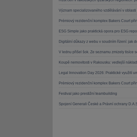
Růst cen v rakouských lyžařských regionech: pr
Význam specializovaného vzdělávání v oblasti 
Prémiový rezidenční komplex Bakers Court přináš
ESG Simple jako praktická opora pro ESG repor
Digitální důkazy z webu v soudním řízení: jak d
V lednu přišel šok. Ze seznamu zmizely tisíce 
Koupě nemovitosti v Rakousku: vedlejší náklad
Legal Innovation Day 2026: Praktické využití um
Prémiový rezidenční komplex Bakers Court přináš
Festival jako prestižní teambuilding
Spojení Generali České a Právní ochrany D.A.S.