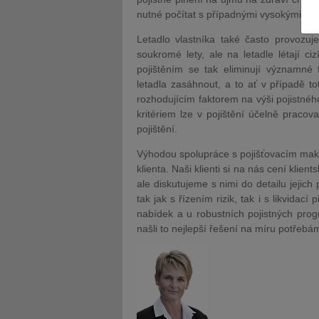
nutné počítat s případnými vysokými ná
Letadlo vlastníka také často provozuje
soukromé lety, ale na letadle létají cizí
pojištěním se tak eliminují významné 
letadla zasáhnout, a to ať v případě to
JUDr. Tomáš Nielsen
JUDr. Tom
rozhodujícím faktorem na výši pojistného
kritériem lze v pojištění účelně praco
Kurzy lektora
Kurzy le
pojištění.
Výhodou spolupráce s pojišťovacím makl
klienta. Naši klienti si na nás cení klie
ale diskutujeme s nimi do detailu jejich
tak jak s řízením rizik, tak i s likvida
nabídek a u robustních pojistných pro
našli to nejlepší řešení na míru potřebá