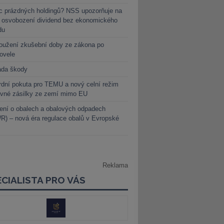
c prázdných holdingů? NSS upozorňuje na
y osvobození dividend bez ekonomického
du
oužení zkušební doby ze zákona po
novele
ada škody
dní pokuta pro TEMU a nový celní režim
evné zásilky ze zemí mimo EU
ení o obalech a obalových odpadech
) – nová éra regulace obalů v Evropské