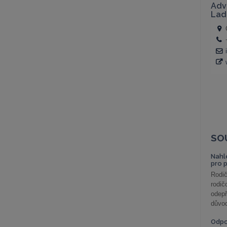
SO
Nahl
pro 
Rodič
rodič
odepř
důvod
Odp