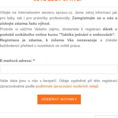
ikatele i jednotlivce, kteří mají své letadlo.
(onli
2
Vítejte na internetovém serveru epravo.cz. Jsme zdroj informací jak
pravců, privátních provozovatelů letadel, vrtulníků,
Prakt
pro laiky, tak i pro právníky profesionály.
Zaregistrujte se u nás a
o poskytovatelů služeb souvisejících s letectvím – ať už
smluv
získejte zdarma řadu výhod.
rovoz letiště, plnění paliva do letadla, dodávky cateringu
Protože si vážíme Vašeho zájmu, dostanete k registraci
dárek v
0
podobě unikátního online kurzu "Taktika jednání o smlouvách".
Prakt
judik
Registrace je zdarma, k ničemu Vás nezavazuje
a získáte
každodenní přehled o novinkách ve světě práva.
ONL
epravo.cz?
E-mailová adresa:
*
a jako dárek Vám zašleme aktuální online kurz na využití
Vnos
valor
soud
REGISTROVAT ZDE
Výpo
Vaše data jsou u nás v bezpečí. Údaje vyplněné při této registraci
neom
zpracováváme podle
podmínek zpracování osobních údajů
Nová 
nejčastěji pojišťuje odpovědnost za způsobenou škodu,
Změn
energ
ovozem letadla. Důležité je samozřejmě stanovit adekvátní
á zákonný předpis, ale důležité je nezapomenout také na
Čern
t pasažérů. A pokud jsou na palubě cizí státní příslušníci, je