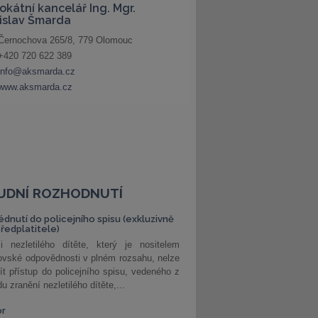
UDNÍ ROZHODNUTÍ
édnutí do policejního spisu (exkluzivně
předplatitele)
i nezletilého dítěte, který je nositelem
ovské odpovědnosti v plném rozsahu, nelze
ít přístup do policejního spisu, vedeného z
u zranění nezletilého dítěte,...
or