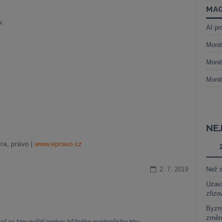
MAG
k
AI pr
Monit
Monit
Monit
NE
ra, právo |
www.epravo.cz
2. 7. 2019
Než s
Uzaví
zřizo
Byzny
změn