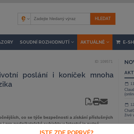
ÁZORY
SOUDNÍ ROZHODNUTÍ
AKTUÁLNĚ
E-S
NO
ID: 109571
AKT
ivotní poslání i koníček mnoha
zika
1
Claud
(onli
1
ChatG
živé 
ročnějších, co se týče bezpečnosti a získání příslušných
le i pro podnikatelské subjekty v letectví je nutné
1
ou ochranu. RENOMIA samozřejmě nepojišťuje jen výrobce
JSTE ZDE POPRVÉ?
Gemin