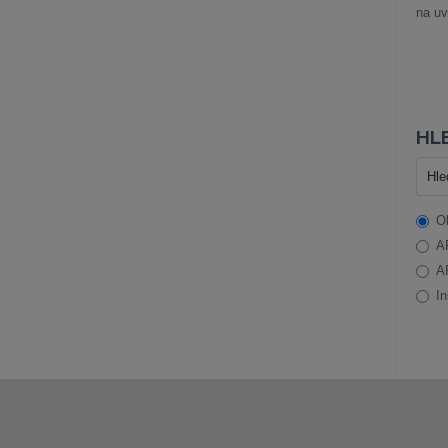
na uv
HLE
O
A
A
In