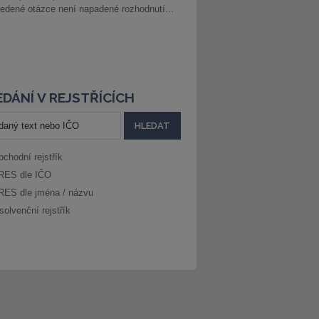
edené otázce není napadené rozhodnutí...
DÁNÍ V REJSTŘÍCÍCH
bchodní rejstřík
RES dle IČO
RES dle jména / názvu
solvenční rejstřík