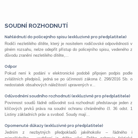
SOUDNÍ ROZHODNUTÍ
Nahlédnutí do policejního spisu (exkluzivně pro předplatitele)
Rodiči nezletilého dítěte, který je nositelem rodičovské odpovědnosti v
plném rozsahu, nelze odepřít přístup do policejního spisu, vedeného z
důvodu zranění nezletilého dítěte,...
Odpor
Pokud není k podání v elektronické podobě připojen podpis podle
zvláštních předpisů, jedná se po účinnosti zákona č. 298/2016 Sb. o
nedostatek obsahových náležitostí upravených v...
Odůvodnění soudního rozhodnutí (exkluzivně pro předplatitele)
Povinnost soudů řádně odůvodnit svá rozhodnutí představuje jeden z
klíčových prvků práva na soudní ochranu chráněného čl. 36 odst. 1
Listiny základních práv a svobod. Soudy mají...
Opomenuté důkazy (exkluzivně pro předplatitele)
Jedním z nezbytných předpokladů jakéhokoliv – řádného i