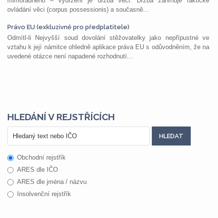
mimořádného – vydržení je držba věci. Držba zahrnuje faktické
ovládání věci (corpus possessionis) a současně...
Právo EU (exkluzivně pro předplatitele)
Odmítl-li Nejvyšší soud dovolání stěžovatelky jako nepřípustné ve
vztahu k její námitce ohledně aplikace práva EU s odůvodněním, že na
uvedené otázce není napadené rozhodnutí...
HLEDÁNÍ V REJSTŘÍCÍCH
Obchodní rejstřík
ARES dle IČO
ARES dle jména / názvu
Insolvenční rejstřík