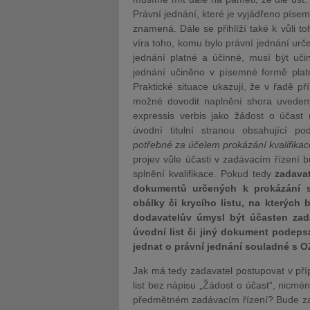
Právní jednání, které je vyjádřeno píse
znamená. Dále se přihlíží také k vůli t
víra toho, komu bylo právní jednání urč
jednání platné a účinné, musí být uči
jednání učiněno v písemné formě platn
Praktické situace ukazují, že v řadě p
možné dovodit naplnění shora uveden
expressis verbis jako žádost o účast
úvodní titulní stranou obsahující p
potřebné za účelem prokázání kvalifikac
projev vůle účasti v zadávacím řízení
splnění kvalifikace. Pokud tedy
zadava
dokumentů určených k prokázání spl
obálky či krycího listu, na kterých
dodavatelův úmysl být účasten zadá
úvodní list či jiný dokument podep
jednat o právní jednání souladné s O
Jak má tedy zadavatel postupovat v příp
list bez nápisu „Žádost o účast“, nicmé
předmětném zadávacím řízení? Bude zad