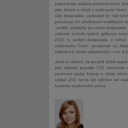
pokud bude podaná písemná forma žádos
jako žádost o účast v zadávacím řízení,
vůle dodavatele, zadavatel by měl toh
posuzovat jím předložené kvalifikační 
„umělé“ překážky pro účast dodavatele v
zakázek značně rigidní) aplikovat rozum
ZVZ), tj. podání dodavatele, z něhož 
zadávacího řízení, považovat za žádo
základních zásad zakotvených v ust. § 6
Jsme si vědomi, že lze jistě zčásti argu
pak některá pravidla ZVZ nemusela 
povinnost podat žádost o účast vůbec
výklad ZVZ nemá být odtržen od real
kontextu soukromého práva.