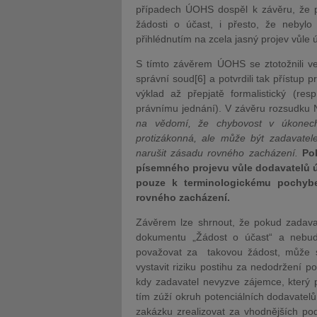
případech ÚOHS dospěl k závěru, že pod
žádosti o účast, i přesto, že nebyl
přihlédnutím na zcela jasný projev vůle 
S tímto závěrem ÚOHS se ztotožnili ve
správní soud[6] a potvrdili tak přístup 
výklad až přepjatě formalistický (res
právnímu jednání). V závěru rozsudku 
na vědomí, že chybovost v úkonech
protizákonná, ale může být zadavatel
narušit zásadu rovného zacházení.
Po
písemného projevu vůle dodavatelů úča
pouze k terminologickému pochybe
rovného zacházení.
Závěrem lze shrnout, že pokud zadavat
dokumentu „Žádost o účast“ a nebud
považovat za takovou žádost, může se
vystavit riziku postihu za nedodržení p
kdy zadavatel nevyzve zájemce, který p
tím zúží okruh potenciálních dodavatelů
zakázku zrealizovat za vhodnějších po