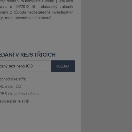
 být dobrá víra nabyvatele podle § 984 odst.
kona č. 89/2012 Sb., občanský zákoník,
cena z důvodu nedostatečné investigativní
ity, musí obecný soud ústavně...
DÁNÍ V REJSTŘÍCÍCH
bchodní rejstřík
RES dle IČO
RES dle jména / názvu
solvenční rejstřík