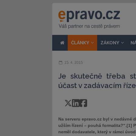
ČLÁNKY
ZÁKONY
N
15. 4. 2015
Je skutečně třeba st
účast v zadávacím říze
Na serveru epravo.cz byl v nedávné 
užším řízení – pouhá formalita?“.[1]
neměl dodavatele, který v rámci úvodn