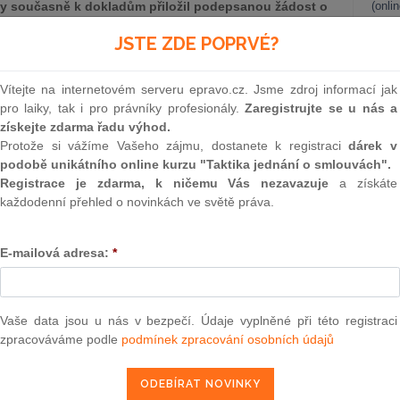
ž by současně k dokladům přiložil podepsanou žádost o
(onli
ájemce (tedy dodavatele kvalifikovaného pro účast v
2
JSTE ZDE POPRVÉ?
ž tuto otázku považujeme za důležitou nejen pro postupy
Prakt
ch, ale obdobně pro jednací řízení s uveřejněním, resp.
smluv
 složitým předmětem plnění zadávané v soutěžním
Vítejte na internetovém serveru epravo.cz. Jsme zdroj informací jak
š alternativní pohled na danou problematiku.
0
pro laiky, tak i pro právníky profesionály.
Zaregistrujte se u nás a
Prakt
získejte zdarma řadu výhod.
judik
Protože si vážíme Vašeho zájmu, dostanete k registraci
dárek v
podobě unikátního online kurzu "Taktika jednání o smlouvách".
ONL
Registrace je zdarma, k ničemu Vás nezavazuje
a získáte
každodenní přehled o novinkách ve světě práva.
Vnos
valor
soud
E-mailová adresa:
*
Výpo
atel musí za každých okolností předložit doklady k
neom
polečně s přímo nadepsaným (a řádně podepsaným)
Nová 
ast“ anebo případně postačí jen dodání předmětných
Vaše data jsou u nás v bezpečí. Údaje vyplněné při této registraci
lifikace v plném rozsahu?
zpracováváme podle
podmínek zpracování osobních údajů
Změn
zakázkách, ve znění pozdějších předpisů (dále jen „
ZVZ
“),
energ
antní následující ustanovení:
Čern