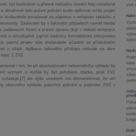
ti, byť konkrétně a přesně nebudou úvodní listy označené
vině 
 a obsahově toto právní jednání bude splňovat určitý projev
Náhr
oto dodavatele považovat za zájemce o veřejnou zakázku a
Vychá
dokumenty. Zadavatel by v takových případech neměl hledat
pouze
 zadávacím řízení a právní úpravu (byť v oblasti veřejných
vylo
ně a smysluplně (oproti nadmíru formalistické interpretaci
způs
je patrný projev vůle dodavatele účastnit se příslušného
sti o účast. Aplikace takového přístupu nebude na úkor
Nedo
 odst. 1 ZVZ.
Podm
sebe
mentovat i tím, že při absolutizování neformálního výkladu by
smys
mít význam a mohla by být položena otázka, proč ZVZ
zdra
 vyžaduje,[7] ale výše uvedené má demonstrovat, že ani
podmí
ity obecného výkladu právních jednání a pojímání ZVZ v
Odův
před
Pokud
práv
posle
fungo
Dobrá