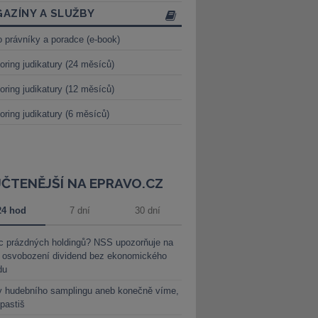
AZÍNY A SLUŽBY
o právníky a poradce (e-book)
oring judikatury (24 měsíců)
oring judikatury (12 měsíců)
oring judikatury (6 měsíců)
JČTENĚJŠÍ NA EPRAVO.CZ
24 hod
7 dní
30 dní
c prázdných holdingů? NSS upozorňuje na
y osvobození dividend bez ekonomického
du
y hudebního samplingu aneb konečně víme,
 pastiš