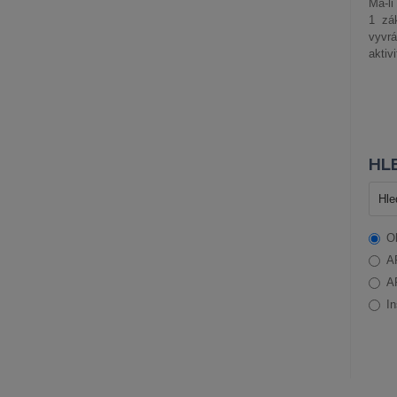
Má-li
1 zá
vyvrá
aktiv
HLE
O
A
A
In