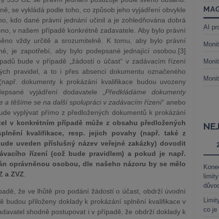
MAG
mně, se vykládá podle toho, co způsob jeho vyjádření obvykle
oho, kdo dané právní jednání učinil a je zohledňována dobrá
AI pr
eno, v našem případě konkrétně zadavatele. Aby bylo právní
něno vždy určitě a srozumitelně. K tomu, aby bylo právní
Monit
é, je zapotřebí, aby bylo podepsané jednající osobou.[3]
řípadů bude v případě „žádostí o účast“ v zadávacím řízení
Monit
ých pravidel, a to i přes absenci dokumentu označeného
Monit
 (např. dokumenty k prokázání kvalifikace budou uvozeny
odepsané vyjádření dodavatele „
Předkládáme dokumenty
e a těšíme se na další spolupráci v zadávacím řízení
“ anebo
 bude vyplývat přímo z předložených dokumentů k prokázání
tel v konkrétním případě může z obsahu předložených
NE
nění kvalifikace, resp. jejich povahy (např. také z
 bude uveden příslušný název veřejné zakázky) dovodit
vacího řízení (což bude pravidlem) a pokud je např.
sán oprávněnou osobou, dle našeho názoru by se mělo
Kone
Z a ZVZ
.
limit
důvo
adě, že ve lhůtě pro podání žádostí o účast, obdrží úvodní
Limit
ně budou přiloženy doklady k prokázání splnění kvalifikace v
co je
avatel shodně postupovat i v případě, že obdrží doklady k