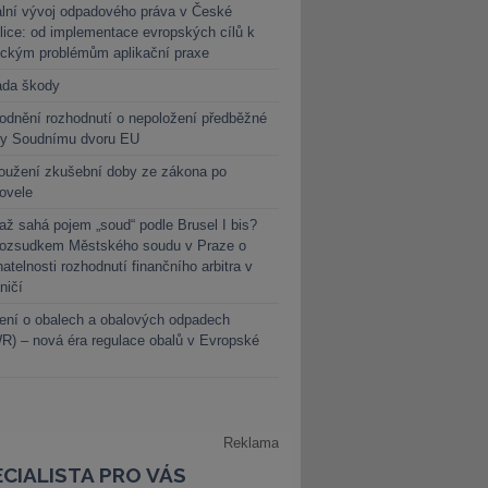
lní vývoj odpadového práva v České
lice: od implementace evropských cílů k
ickým problémům aplikační praxe
ada škody
dnění rozhodnutí o nepoložení předběžné
ky Soudnímu dvoru EU
oužení zkušební doby ze zákona po
novele
ž sahá pojem „soud“ podle Brusel I bis?
rozsudkem Městského soudu v Praze o
atelnosti rozhodnutí finančního arbitra v
ničí
ení o obalech a obalových odpadech
) – nová éra regulace obalů v Evropské