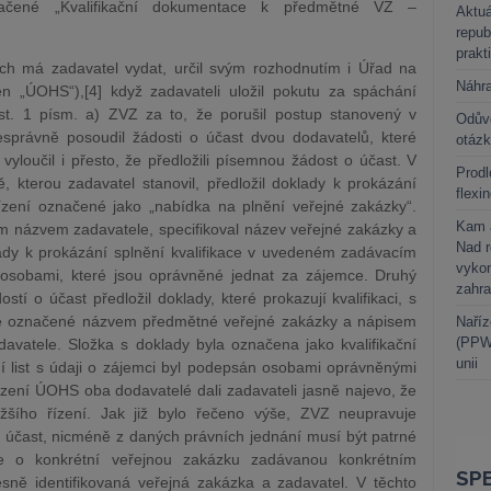
značené „Kvalifikační dokumentace k předmětné VZ –
Aktuá
repub
prakt
ech má zadavatel vydat, určil svým rozhodnutím i Úřad na
Náhr
n „ÚOHS“),[4] když zadavateli uložil pokutu za spáchání
st. 1 písm. a) ZVZ za to, že porušil postup stanovený v
Odůvo
správně posoudil žádosti o účast dvou dodavatelů, které
otáz
yloučil i přesto, že předložili písemnou žádost o účast. V
Prodl
, kterou zadavatel stanovil, předložil doklady k prokázání
flexi
zení označené jako „nabídka na plnění veřejné zakázky“.
Kam a
m názvem zadavatele, specifikoval název veřejné zakázky a
Nad 
lady k prokázání splnění kvalifikace v uvedeném zadávacím
vykon
n osobami, které jsou oprávněné jednat za zájemce. Druhý
zahra
tí o účast předložil doklady, které prokazují kvalifikaci, s
lce označené názvem předmětné veřejné zakázky a nápisem
Naříz
(PPWR
avatele. Složka s doklady byla označena jako kvalifikační
unii
í list s údaji o zájemci byl podepsán osobami oprávněnými
zení ÚOHS oba dodavatelé dali zadavateli jasně najevo, že
žšího řízení. Jak již bylo řečeno výše, ZVZ neupravuje
o účast, nicméně z daných právních jednání musí být patrné
se o konkrétní veřejnou zakázku zadávanou konkrétním
esně identifikovaná veřejná zakázka a zadavatel. V těchto