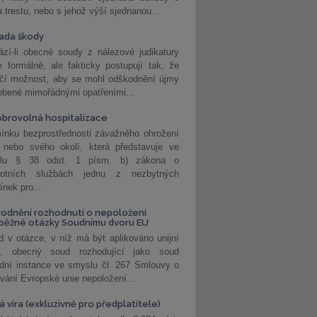
a trestu, nebo s jehož výší sjednanou...
ada škody
zí-li obecné soudy z nálezové judikatury
 formálně, ale fakticky postupují tak, že
učí možnost, aby se mohl odškodnění újmy
obené mimořádnými opatřeními...
brovolná hospitalizace
ínku bezprostřednosti závažného ohrožení
 nebo svého okolí, která představuje ve
lu § 38 odst. 1 písm. b) zákona o
votních službách jednu z nezbytných
nek pro...
odnění rozhodnutí o nepoložení
běžné otázky Soudnímu dvoru EU
 v otázce, v níž má být aplikováno unijní
o, obecný soud rozhodující jako soud
dní instance ve smyslu čl. 267 Smlouvy o
vání Evropské unie nepoložení...
 víra (exkluzivně pro předplatitele)