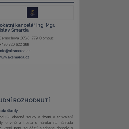
UDNÍ ROZHODNUTÍ
ada škody
dují-li obecné soudy v řízení o schválení
dy o vině a trestu o nároku na náhradu
y, který není součástí sjednané dohody o