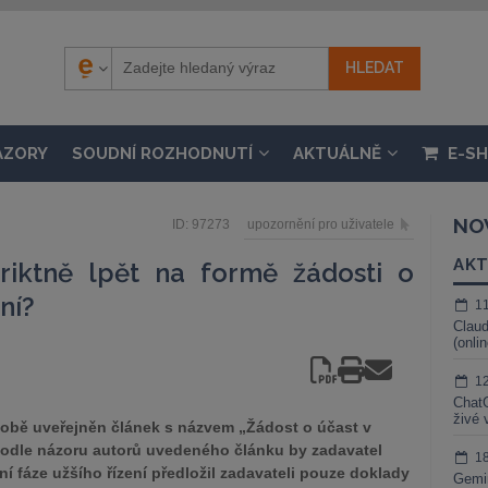
ÁZORY
SOUDNÍ ROZHODNUTÍ
AKTUÁLNĚ
E-S
NO
ID: 97273
upozornění pro uživatele
AKT
riktně lpět na formě žádosti o
ní?
1
Claud
(onli
1
ChatG
živé 
době uveřejněn článek s názvem „Žádost o účast v
 Podle názoru autorů uvedeného článku by zadavatel
1
í fáze užšího řízení předložil zadavateli pouze doklady
Gemin