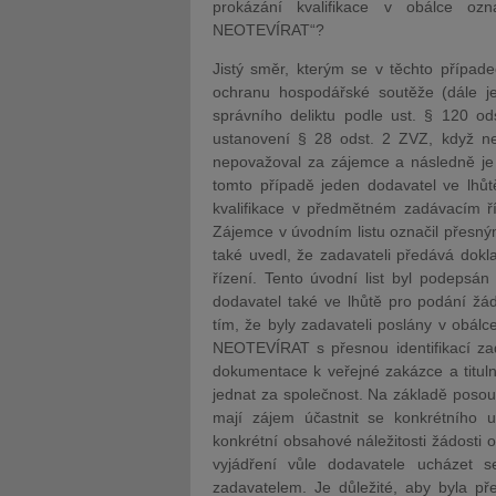
prokázání kvalifikace v obálce o
NEOTEVÍRAT“?
Jistý směr, kterým se v těchto případ
ochranu hospodářské soutěže (dále je
správního deliktu podle ust. § 120 od
ustanovení § 28 odst. 2 ZVZ, když ne
nepovažoval za zájemce a následně je v
tomto případě jeden dodavatel ve lhůtě
kvalifikace v předmětném zadávacím ří
Zájemce v úvodním listu označil přesný
také uvedl, že zadavateli předává dok
řízení. Tento úvodní list byl podepsá
dodavatel také ve lhůtě pro podání žádos
tím, že byly zadavateli poslány v obá
NEOTEVÍRAT s přesnou identifikací zad
dokumentace k veřejné zakázce a tituln
jednat za společnost. Na základě posou
mají zájem účastnit se konkrétního u
konkrétní obsahové náležitosti žádosti 
vyjádření vůle dodavatele ucházet 
zadavatelem. Je důležité, aby byla př