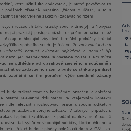
ání, které učinili tito dodavatelé, je nutné považovat za
o v podáních zřetelně napsáno „žádost o účast“, a to s
účastnit se této veřejné zakázky (zadávacího řízení).
 svých rozsudích také Krajský soud v Brně[5] a Nejvyšší
preferující praktický postup s nižším stupněm formalismu než
p. přístup nehledající zbytečné formální překážky bránící
Nejvyššího správního soudu je řečeno, že
zadavatel má mít
 uchazečů nemusí existovat objektivně a nemusí být
em např. jen neadekvátně subjektivně pojata a tím může
kud se odhlédne od obsahově zjevného a současně i
stnit se zadávacího řízení a bude se striktně přihlížet
ní, zapříčiní se tím porušení výše uvedené zásady
el bude striktně trvat na konkrétním označení a doložení
e ostatní relevantní dokumenty ve vzájemném kontextu
SO
 i dle relevantní rozhodovací praxe a soudní judikatury
ostupu při zadávání veřejné zakázky. V takových případech,
Náhr
rokázal splnění kvalifikace, k podání nabídky, nepřípustně
Rozho
 a ovlivní tak výběr nejvhodnější nabídky, kteří mohli danou
doho
dmínek. Pokud budou splněny náležitosti daná v ZVZ, tzn.
škod