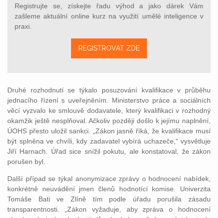
Registrujte se, získejte řadu výhod a jako dárek Vám
zašleme aktuální online kurz na využití umělé inteligence v
praxi.
REGISTROVAT ZDE
Druhé rozhodnutí se týkalo posuzování kvalifikace v průběhu
jednacího řízení s uveřejněním. Ministerstvo práce a sociálních
věcí vyzvalo ke smlouvě dodavatele, který kvalifikaci v rozhodný
okamžik ještě nesplňoval. Ačkoliv později došlo k jejímu naplnění,
ÚOHS přesto uložil sankci. „Zákon jasně říká, že kvalifikace musí
být splněna ve chvíli, kdy zadavatel vybírá uchazeče,“ vysvětluje
Jiří Harnach. Úřad sice snížil pokutu, ale konstatoval, že zákon
porušen byl.
Další případ se týkal anonymizace zprávy o hodnocení nabídek,
konkrétně neuvádění jmen členů hodnotící komise. Univerzita
Tomáše Bati ve Zlíně tím podle úřadu porušila zásadu
transparentnosti. „Zákon vyžaduje, aby zpráva o hodnocení