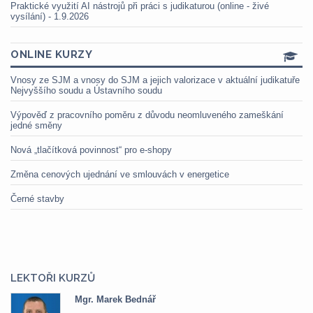
Praktické využití AI nástrojů při práci s judikaturou (online - živé
vysílání) - 1.9.2026
ONLINE KURZY
Vnosy ze SJM a vnosy do SJM a jejich valorizace v aktuální judikatuře
Nejvyššího soudu a Ústavního soudu
Výpověď z pracovního poměru z důvodu neomluveného zameškání
jedné směny
Nová „tlačítková povinnost“ pro e-shopy
Změna cenových ujednání ve smlouvách v energetice
Černé stavby
LEKTOŘI KURZŮ
Mgr. Marek Bednář