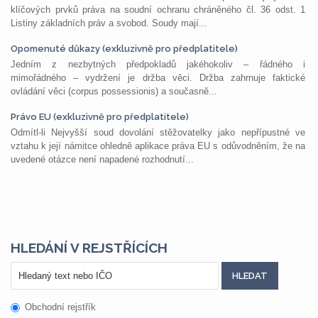
klíčových prvků práva na soudní ochranu chráněného čl. 36 odst. 1
Listiny základních práv a svobod. Soudy mají...
Opomenuté důkazy (exkluzivně pro předplatitele)
Jedním z nezbytných předpokladů jakéhokoliv – řádného i
mimořádného – vydržení je držba věci. Držba zahrnuje faktické
ovládání věci (corpus possessionis) a současně...
Právo EU (exkluzivně pro předplatitele)
Odmítl-li Nejvyšší soud dovolání stěžovatelky jako nepřípustné ve
vztahu k její námitce ohledně aplikace práva EU s odůvodněním, že na
uvedené otázce není napadené rozhodnutí...
HLEDÁNÍ V REJSTŘÍCÍCH
Obchodní rejstřík