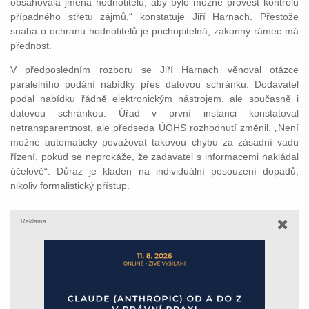
obsahovala jména hodnotitelů, aby bylo možné provést kontrolu
případného střetu zájmů,“ konstatuje Jiří Harnach. Přestože
snaha o ochranu hodnotitelů je pochopitelná, zákonný rámec má
přednost.
V předposledním rozboru se Jiří Harnach věnoval otázce
paralelního podání nabídky přes datovou schránku. Dodavatel
podal nabídku řádně elektronickým nástrojem, ale současně i
datovou schránkou. Úřad v první instanci konstatoval
netransparentnost, ale předseda ÚOHS rozhodnutí změnil. „Není
možné automaticky považovat takovou chybu za zásadní vadu
řízení, pokud se neprokáže, že zadavatel s informacemi nakládal
účelově“. Důraz je kladen na individuální posouzení dopadů,
nikoliv formalistický přístup.
Reklama