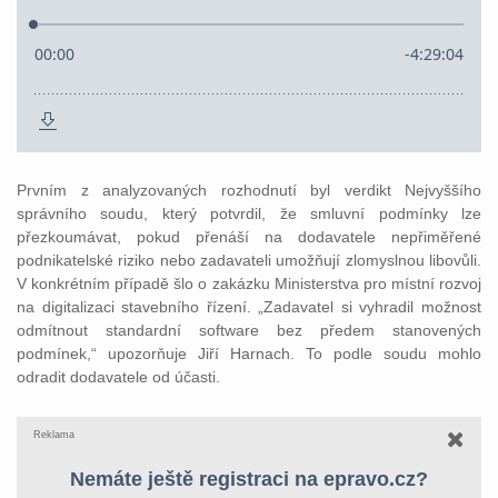
Prvním z analyzovaných rozhodnutí byl verdikt Nejvyššího
správního soudu, který potvrdil, že smluvní podmínky lze
přezkoumávat, pokud přenáší na dodavatele nepřiměřené
podnikatelské riziko nebo zadavateli umožňují zlomyslnou libovůli.
V konkrétním případě šlo o zakázku Ministerstva pro místní rozvoj
na digitalizaci stavebního řízení. „Zadavatel si vyhradil možnost
odmítnout standardní software bez předem stanovených
podmínek,“ upozorňuje Jiří Harnach. To podle soudu mohlo
odradit dodavatele od účasti.
Reklama
Nemáte ještě registraci na epravo.cz?