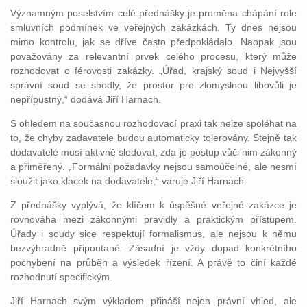
Významným poselstvím celé přednášky je proměna chápání role
smluvních podmínek ve veřejných zakázkách. Ty dnes nejsou
mimo kontrolu, jak se dříve často předpokládalo. Naopak jsou
považovány za relevantní prvek celého procesu, který může
rozhodovat o férovosti zakázky. „Úřad, krajský soud i Nejvyšší
správní soud se shodly, že prostor pro zlomyslnou libovůli je
nepřípustný,“ dodává Jiří Harnach.
S ohledem na současnou rozhodovací praxi tak nelze spoléhat na
to, že chyby zadavatele budou automaticky tolerovány. Stejně tak
dodavatelé musí aktivně sledovat, zda je postup vůči nim zákonný
a přiměřený. „Formální požadavky nejsou samoúčelné, ale nesmí
sloužit jako klacek na dodavatele,“ varuje Jiří Harnach.
Z přednášky vyplývá, že klíčem k úspěšné veřejné zakázce je
rovnováha mezi zákonnými pravidly a praktickým přístupem.
Úřady i soudy sice respektují formalismus, ale nejsou k němu
bezvýhradně připoutané. Zásadní je vždy dopad konkrétního
pochybení na průběh a výsledek řízení. A právě to činí každé
rozhodnutí specifickým.
Jiří Harnach svým výkladem přináší nejen právní vhled, ale