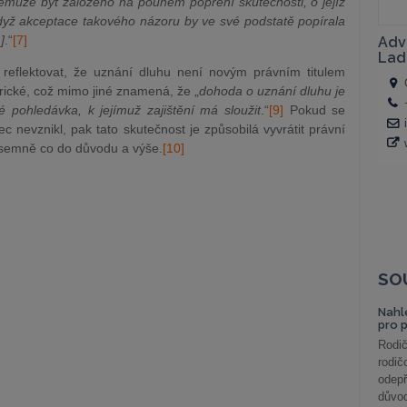
nemůže být založeno na pouhém popření skutečnosti, o jejíž
když akceptace takového názoru by ve své podstatě popírala
]
.“
[7]
eflektovat, že uznání dluhu není novým právním titulem
rické, což mimo jiné znamená, že „
dohoda o uznání dluhu je
ké pohledávka, k jejímuž zajištění má sloužit
.“
[9]
Pokud se
c nevznikl, pak tato skutečnost je způsobilá vyvrátit právní
semně co do důvodu a výše.
[10]
SO
Nahl
pro 
Rodič
rodič
odepř
důvod