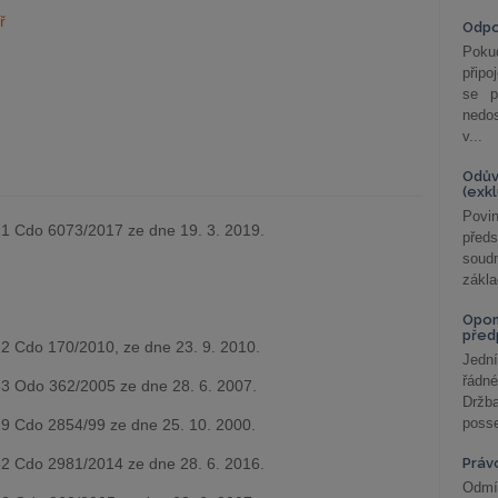
ř
Odp
Poku
připo
se p
nedo
v...
Odův
(exk
Povin
1 Cdo 6073/2017 ze dne 19. 3. 2019.
před
soudn
zákla
Opom
před
2 Cdo 170/2010, ze dne 23. 9. 2010.
Jední
řádné
3 Odo 362/2005 ze dne 28. 6. 2007.
Držba
posse
9 Cdo 2854/99 ze dne 25. 10. 2000.
2 Cdo 2981/2014 ze dne 28. 6. 2016.
Práv
Odmít