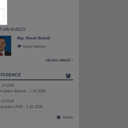
TOŘI KURZŮ
Mgr. Marek Bednář
Mgr. Veronika 
Kurzy lektora
Kurzy lektora
všichni lektoři
FERENCE
1.10.2026
ní právo daňové - 1.10.2026
2.10.2026
é právo 2026 - 2.10.2026
Archiv