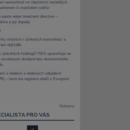
ní nemovitosti ve vlastnictví nezletilých
partnerem či manželem rodiče
 waste water treatment directive –
lativa a její dopady
r
rky místních i účelových komunikací a
vání objížděk
c prázdných holdingů? NSS upozorňuje na
y osvobození dividend bez ekonomického
du
ení o obalech a obalových odpadech
) – nová éra regulace obalů v Evropské