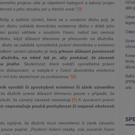
Užívá
ísemného projevu vůle je objektivní kategorií a takový projev
dětí 
nosti o jeho obsahu ani u třetích osob
.“
[3]
Urban
ůty a dalších účinků, které se s uznáním dluhu pojí, je
legis
ání dluhu zakládá domněnku existence dluhu v době jeho
Odpo
sní pozici věřitele v soudním řízení, neboť ten nemusí
 dluhu, když důkazní břemeno je přesunuto na dlužníka.
Uzaví
dluhu se zakládá vyvratitelná právní domněnka o existenci
zřizo
edkem uznání závazku je tedy
přesun důkazní povinnosti
Kone
 dlužníka, na němž tak je, aby prokázal, že závazek
limit
na jiného
. Skutečnost, které svědčí vyvratitelná právní
důvo
o dokazování, a nebyla-li v řízení domněnka existence
Naříz
 mít tuto skutečnost za prokázanou
.“
[4]
(PPWR
ník vyvrátit či zpochybnit existenci či zánik uznaného
unii
, že dlužník unese důkazní břemeno pouze v případě, že
 závěr, že uznaný závazek neexistuje.
[5]
K vyvrácení právní
šak
nepostačuje pouhá pochybnost či nejasné okolnosti
udu vyplývá, že dlužník musí neexistenci či zánik závazku
 pouze popřel: „
Pozitivní řešení otázky, zda účastník řízení