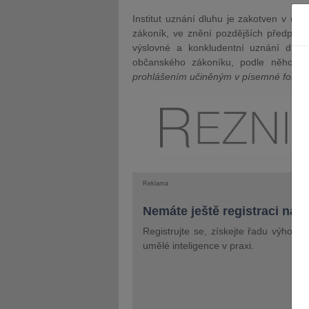
Institut uznání dluhu je zakotven v u
zákoník, ve znění pozdějších předpisů 
výslovné a konkludentní uznání dluh
občanského zákoníku, podle něhož pl
prohlášením učiněným v písemné formě, 
Reklama
Nemáte ještě registraci na 
Registrujte se, získejte řadu výhod 
umělé inteligence v praxi.