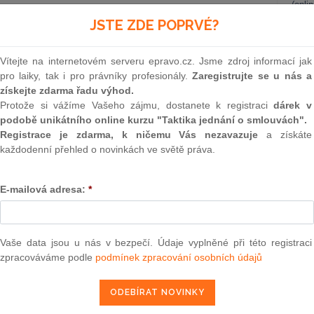
(onli
stanovení § 2053 a § 2054 zákona č.
89/2012
Sb., občanský
JSTE ZDE POPRVÉ?
2
(dále jen „
občanský zákoník
“). Občanský zákoník rozlišuje
Prakt
u.
Výslovné uznání dluhu
upravuje ustanovení § 2053
smluv
Vítejte na internetovém serveru epravo.cz. Jsme zdroj informací jak
atí, že „
Uzná-li někdo svůj dluh co do důvodu i výše
pro laiky, tak i pro právníky profesionály.
Zaregistrujte se u nás a
má se za to, že dluh v rozsahu uznání v době uznání trvá
.“
0
získejte zdarma řadu výhod.
Prakt
judik
Protože si vážíme Vašeho zájmu, dostanete k registraci
dárek v
podobě unikátního online kurzu "Taktika jednání o smlouvách".
Registrace je zdarma, k ničemu Vás nezavazuje
a získáte
ONL
každodenní přehled o novinkách ve světě práva.
Vnos
valor
soud
E-mailová adresa:
*
Výpo
epravo.cz?
neom
a jako dárek Vám zašleme aktuální online kurz na využití
Vaše data jsou u nás v bezpečí. Údaje vyplněné při této registraci
Nová 
zpracováváme podle
podmínek zpracování osobních údajů
Změn
REGISTROVAT ZDE
energ
Čern