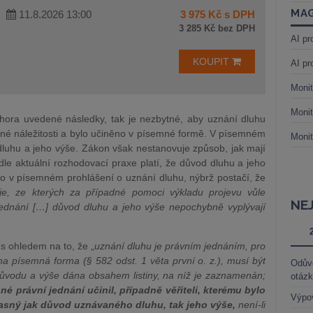
MAG
11.8.2026 13:00
3 975 Kč s DPH
3 285 Kč bez DPH
AI pr
KOUPIT
AI pr
Monit
Monit
hora uvedené následky, tak je nezbytné, aby uznání dluhu
 náležitosti a bylo učiněno v písemné formě. V písemném
Monit
luhu a jeho výše. Zákon však nestanovuje způsob, jak mají
dle aktuální rozhodovací praxe platí, že důvod dluhu a jeho
o v písemném prohlášení o uznání dluhu, nýbrž postačí, že
je, ze kterých za případné pomoci výkladu projevu vůle
NE
dnání […] důvod dluhu a jeho výše nepochybně vyplývají
s ohledem na to, že „
uznání dluhu je právním jednáním, pro
na písemná forma (§ 582 odst. 1 věta první o. z.), musí být
Odůvo
 důvodu a výše dána obsahem listiny, na níž je zaznamenán;
otáz
né právní jednání učinil, případně věřiteli, kterému bylo
Výpo
jasný jak důvod uznávaného dluhu, tak jeho výše,
není-li