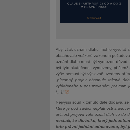
Aby však uznání dluhu mohlo vyvolat s
obsahovalo veškeré zákonem požadované
uznání dluhu musí být vymezen důvod d
být tyto skutečnosti vymezeny, přičemž 
výše nemusí být výslovně uvedeny přím
„
písemný projev obsahuje takové úda
vyjádřeného v posuzovaném právním je
[…].
“
[2]
Nejvyšší soud k tomuto dále dodává, že 
které je pod sankcí neplatnosti stanove
určitost projevu vůle uznat dluh co do
nestačí, že dlužníku, který jednostran
toto právní jednání adresováno, byl 