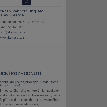
UDNÍ ROZHODNUTÍ
édnutí do policejního spisu (exkluzivně
předplatitele)
i nezletilého dítěte, který je nositelem
ovské odpovědnosti v plném rozsahu, nelze
ít přístup do policejního spisu, vedeného z
u zranění nezletilého dítěte,...