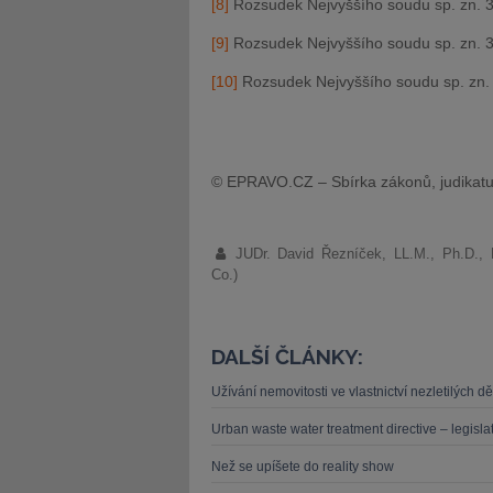
[8]
Rozsudek Nejvyššího soudu sp. zn. 3
[9]
Rozsudek Nejvyššího soudu sp. zn. 3
[10]
Rozsudek Nejvyššího soudu sp. zn. 
© EPRAVO.CZ – Sbírka zákonů, judikatu
JUDr. David Řezníček, LL.M., Ph.D.,
Co.)
DALŠÍ ČLÁNKY:
Užívání nemovitosti ve vlastnictví nezletilých 
Urban waste water treatment directive – legislat
Než se upíšete do reality show