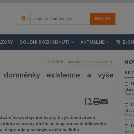
ÁZORY
SOUDNÍ ROZHODNUTÍ
AKTUÁLNĚ
E-S
NO
ID: 110845
upozornění pro uživatele
AKT
í domněnky existence a výše
1
Claud
(onli
1
ChatG
živé 
tuálního postoje judikatury k vyvrácení právní
dluhu ze strany dlužníka, resp. unesení důkazního
1
itel disponuje písemným uznáním dluhu.
Gemin