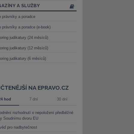
AZÍNY A SLUŽBY
o právníky a poradce
o právníky a poradce (e-book)
oring judikatury (24 měsíců)
oring judikatury (12 měsíců)
oring judikatury (6 měsíců)
JČTENĚJŠÍ NA EPRAVO.CZ
24 hod
7 dní
30 dní
dnění rozhodnutí o nepoložení předběžné
ky Soudnímu dvoru EU
věď pro nadbytečnost