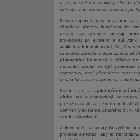
to poznatelné z textu listiny. Určitost p
vůle by neměl vzbuzovat důvodně pochyb
Kromě započetí běhu nové promlčecí lh
zásadním účinkem skutečnost, že uzn
uznání, což významně posiluje proce
prokazovat ani existenci a ani vznik
Judikatura k tomuto uvádí, že „
Uznáním 
uznaného závazku v době uznání. Důsl
(důkazního břemene) z věřitele na
nevznikl, zanikl či byl převeden 
domněnka, není předmětem procesníh
uznaného závazku vyvrácena, soud musí
Pokud jde o to, v
jaké míře musí dluž
dluhu
, tak je dlouhodobě judikováno
prokáže skutečnosti, které opodstatňují
domněnky existence uznaného dluhu v
vzniku závazku
.
[6]
Z konstantní judikatury Nejvyššího so
prokázat a nestačí, aby existenci dluhu