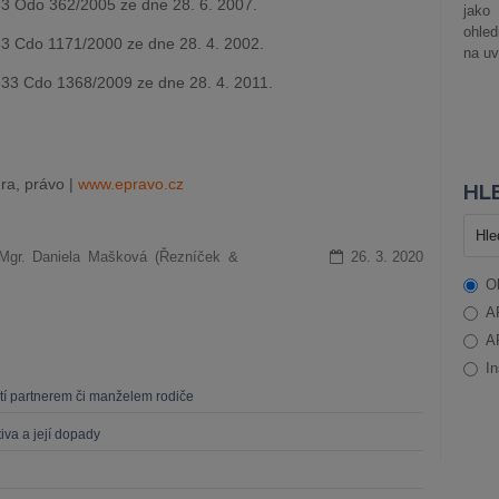
3 Odo 362/2005 ze dne 28. 6. 2007.
jako
ohle
3 Cdo 1171/2000 ze dne 28. 4. 2002.
na uv
33 Cdo 1368/2009 ze dne 28. 4. 2011.
ra, právo |
www.epravo.cz
HLE
 Mgr. Daniela Mašková (Řezníček &
26. 3. 2020
O
A
A
In
dětí partnerem či manželem rodiče
iva a její dopady