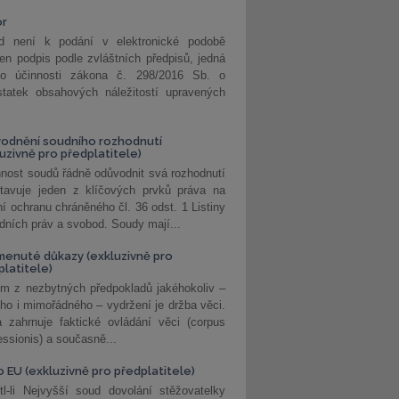
or
d není k podání v elektronické podobě
jen podpis podle zvláštních předpisů, jedná
o účinnosti zákona č. 298/2016 Sb. o
statek obsahových náležitostí upravených
odnění soudního rozhodnutí
luzivně pro předplatitele)
nost soudů řádně odůvodnit svá rozhodnutí
stavuje jeden z klíčových prvků práva na
í ochranu chráněného čl. 36 odst. 1 Listiny
dních práv a svobod. Soudy mají...
enuté důkazy (exkluzivně pro
platitele)
m z nezbytných předpokladů jakéhokoliv –
ho i mimořádného – vydržení je držba věci.
 zahrnuje faktické ovládání věci (corpus
ssionis) a současně...
o EU (exkluzivně pro předplatitele)
l-li Nejvyšší soud dovolání stěžovatelky