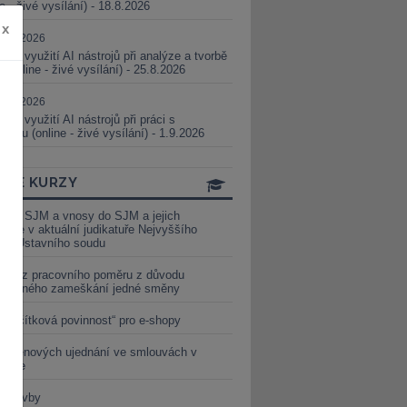
ne - živé vysílání) - 18.8.2026
x
5.08.2026
ické využití AI nástrojů při analýze a tvorbě
 (online - živé vysílání) - 25.8.2026
1.09.2026
ické využití AI nástrojů při práci s
aturou (online - živé vysílání) - 1.9.2026
INE KURZY
y ze SJM a vnosy do SJM a jejich
izace v aktuální judikatuře Nejvyššího
u a Ústavního soudu
věď z pracovního poměru z důvodu
luveného zameškání jedné směny
„tlačítková povinnost“ pro e-shopy
a cenových ujednání ve smlouvách v
etice
é stavby