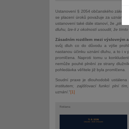
Ustanovení § 2054 občanského zákoníku
se placení úroků považuje za uznání dlu
ustanovení také dále stanoví, že „
plní-l
dluhu, lze-li z okolností usoudit, že tímt
JUDr. Tomáš Nielsen
JUDr. Tom
Zásadním rozdílem mezi výslovným 
svůj dluh co do důvodu a výše proh
Kurzy lektora
Kurzy le
nastanou účinku uznání dluhu, a to i v 
promlčena. Naproti tomu u konkluden
nemůže pouhé plnění ze strany dlužník
pohledávka věřitele již byla promlčena.
Soudní praxe je dlouhodobě ustálena 
institutem; zajišťovací funkci plní 
uznání
.“
[1]
Reklama