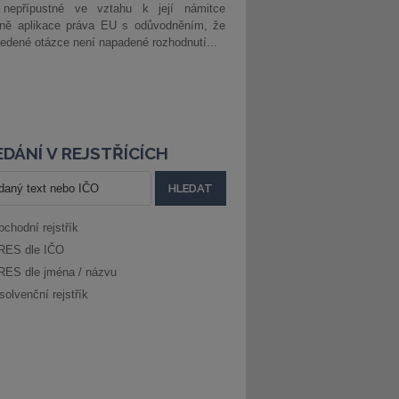
 nepřípustné ve vztahu k její námitce
dně aplikace práva EU s odůvodněním, že
edené otázce není napadené rozhodnutí...
DÁNÍ V REJSTŘÍCÍCH
bchodní rejstřík
RES dle IČO
RES dle jména / názvu
solvenční rejstřík