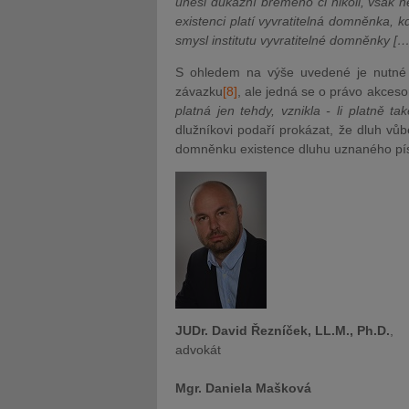
unesl důkazní břemeno či nikoli, však 
existenci platí vyvratitelná domněnka, 
smysl institutu vyvratitelné domněnky […
S ohledem na výše uvedené je nutné r
závazku
[8]
, ale jedná se o právo akceso
platná jen tehdy, vznikla - li platně ta
dlužníkovi podaří prokázat, že dluh vůbe
domněnku existence dluhu uznaného pí
JUDr. David Řezníček, LL.M., Ph.D.
,
advokát
Mgr. Daniela Mašková