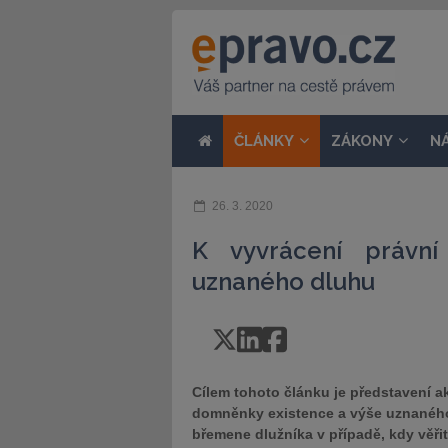
ČLÁNKY
ZÁKONY
N
26. 3. 2020
K vyvrácení právn
uznaného dluhu
Cílem tohoto článku je představení ak
domněnky existence a výše uznaného 
břemene dlužníka v případě, kdy věř