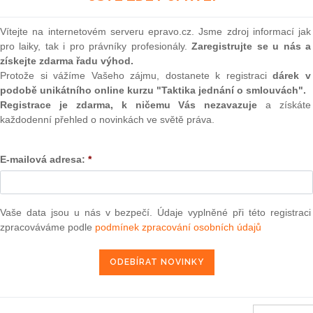
nistra vnitra pro reformu
(onli
tuce spadají pod různá
2
Vítejte na internetovém serveru epravo.cz. Jsme zdroj informací jak
ní zastupitelství, jež spadají pod
Prakt
pro laiky, tak i pro právníky profesionály.
Zaregistrujte se u nás a
smluv
získejte zdarma řadu výhod.
Protože si vážíme Vašeho zájmu, dostanete k registraci
dárek v
0
podobě unikátního online kurzu "Taktika jednání o smlouvách".
nezanikly. Některé
Prakt
judik
Registrace je zdarma, k ničemu Vás nezavazuje
a získáte
, potvrdila ČTK Hana
každodenní přehled o novinkách ve světě práva.
tra vnitra pro reformu
e spadají pod různá
ONL
zastupitelství, jež spadají pod
E-mailová adresa:
*
 je členěna i republiková
Vnos
valor
ddělení cizinecké
soud
o záchranného sboru se zatím
Výpo
Vaše data jsou u nás v bezpečí. Údaje vyplněné při této registraci
neom
, které ukončily k 31.
zpracováváme podle
podmínek zpracování osobních údajů
ovky pověřených obcí.
Nová 
eba vydávání občanských a
orových vozidel. Zhruba
Změn
energ
řevzalo 13 krajských
oni.
Čern
ávy spočívalo ve