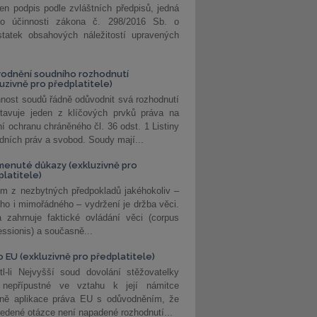
jen podpis podle zvláštních předpisů, jedná
o účinnosti zákona č. 298/2016 Sb. o
statek obsahových náležitostí upravených
odnění soudního rozhodnutí
luzivně pro předplatitele)
nost soudů řádně odůvodnit svá rozhodnutí
stavuje jeden z klíčových prvků práva na
í ochranu chráněného čl. 36 odst. 1 Listiny
dních práv a svobod. Soudy mají...
enuté důkazy (exkluzivně pro
platitele)
m z nezbytných předpokladů jakéhokoliv –
ho i mimořádného – vydržení je držba věci.
 zahrnuje faktické ovládání věci (corpus
ssionis) a současně...
o EU (exkluzivně pro předplatitele)
l-li Nejvyšší soud dovolání stěžovatelky
 nepřípustné ve vztahu k její námitce
dně aplikace práva EU s odůvodněním, že
edené otázce není napadené rozhodnutí...