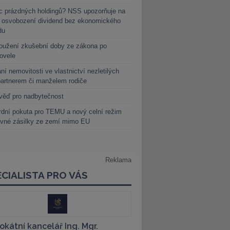
c prázdných holdingů? NSS upozorňuje na
y osvobození dividend bez ekonomického
du
oužení zkušební doby ze zákona po
novele
ní nemovitosti ve vlastnictví nezletilých
partnerem či manželem rodiče
věď pro nadbytečnost
dní pokuta pro TEMU a nový celní režim
evné zásilky ze zemí mimo EU