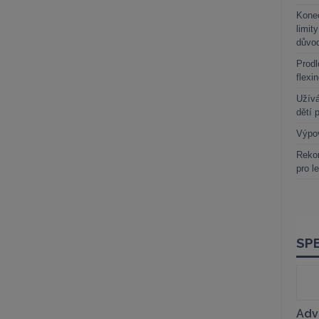
Kone
limit
důvo
Prodl
flexi
Užívá
dětí 
Výpo
Rekor
pro l