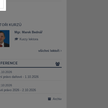
TOŘI KURZŮ
Mgr. Marek Bednář
Mgr. Veronika 
Kurzy lektora
Kurzy lektora
všichni lektoři
FERENCE
1.10.2026
ní právo daňové - 1.10.2026
2.10.2026
é právo 2026 - 2.10.2026
Archiv