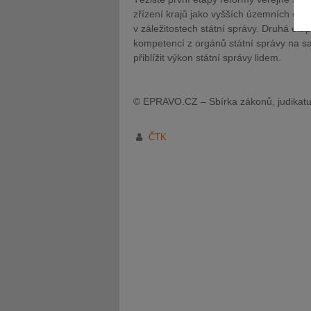
zřízení krajů jako vyšších územních ce
v záležitostech státní správy. Druhá et
kompetencí z orgánů státní správy na 
přiblížit výkon státní správy lidem.
JUDr. Tomáš Nielsen
JUDr. Tom
© EPRAVO.CZ – Sbírka zákonů, judikatu
Kurzy lektora
Kurzy le
ČTK