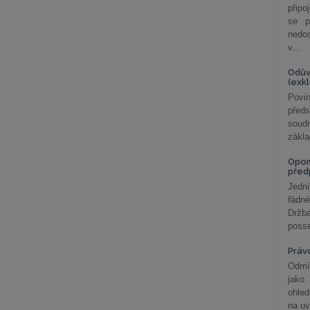
připo
se p
nedo
v...
Odův
(exk
Povin
před
soudn
zákla
Opom
před
Jední
řádné
Držba
posse
Práv
Odmít
jako
ohle
na uv