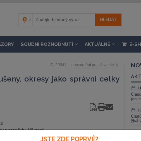
ÁZORY
SOUDNÍ ROZHODNUTÍ
AKTUÁLNĚ
E-S
NO
ID: 20541
upozornění pro uživatele
AKT
ušeny, okresy jako správní celky
1
Claud
(onli
1
ChatG
živé 
03
lky nezanikly. Některé
1
ost, potvrdila ČTK Hana
JSTE ZDE POPRVÉ?
Gemin