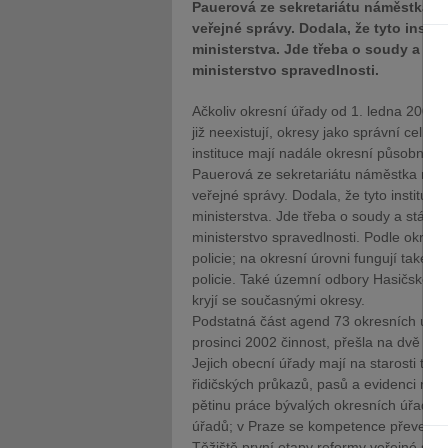
Pauerová ze sekretariátu náměstka mi
veřejné správy. Dodala, že tyto insti
ministerstva. Jde třeba o soudy a stát
ministerstvo spravedlnosti.
Ačkoliv okresní úřady od 1. ledna 2003
již neexistují, okresy jako správní celky 
instituce mají nadále okresní působnost
Pauerová ze sekretariátu náměstka minis
veřejné správy. Dodala, že tyto instituc
ministerstva. Jde třeba o soudy a státní 
ministerstvo spravedlnosti. Podle okresů
policie; na okresní úrovni fungují také o
policie. Také územní odbory Hasičskéh
kryjí se současnými okresy.
Podstatná část agend 73 okresních úřadů
prosinci 2002 činnost, přešla na dvě st
Jejich obecní úřady mají na starosti tř
řidičských průkazů, pasů a evidenci mot
pětinu práce bývalých okresních úřadů p
úřadů; v Praze se kompetence převedly l
Těžiště první etapy reformy veřejné spr