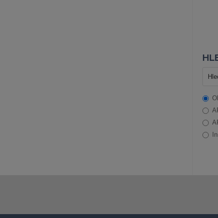
HLE
O
A
A
In