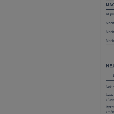
MAG
AI pr
Monit
Monit
Monit
NE
Než s
Uzaví
zřizo
Byzny
změn