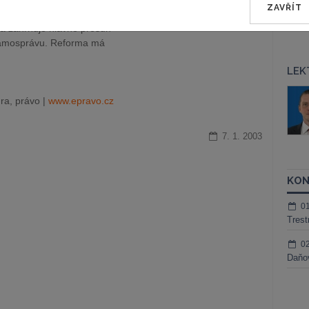
ZAVŘÍT
lků s přenesenou působností
apa zahrnuje hlavně přesun
samosprávu. Reforma má
LEK
áš Sokol
JUDr. Martin Maisner, Ph.D.,
ra, právo |
www.epravo.cz
MCIArb
ktora
Kurzy lektora
7. 1. 2003
KON
0
Trest
0
Daňov