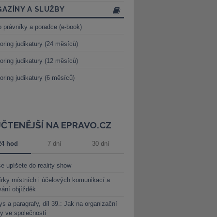
AZÍNY A SLUŽBY
o právníky a poradce (e-book)
oring judikatury (24 měsíců)
oring judikatury (12 měsíců)
oring judikatury (6 měsíců)
JČTENĚJŠÍ NA EPRAVO.CZ
24 hod
7 dní
30 dní
e upíšete do reality show
rky místních i účelových komunikací a
vání objížděk
s a paragrafy, díl 39.: Jak na organizační
y ve společnosti