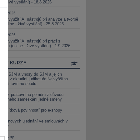
ne - živé vysílání) - 18.8.2026
5.08.2026
ické využití AI nástrojů při analýze a tvorbě
 (online - živé vysílání) - 25.8.2026
1.09.2026
ické využití AI nástrojů při práci s
aturou (online - živé vysílání) - 1.9.2026
INE KURZY
y ze SJM a vnosy do SJM a jejich
izace v aktuální judikatuře Nejvyššího
u a Ústavního soudu
věď z pracovního poměru z důvodu
luveného zameškání jedné směny
„tlačítková povinnost“ pro e-shopy
a cenových ujednání ve smlouvách v
etice
é stavby