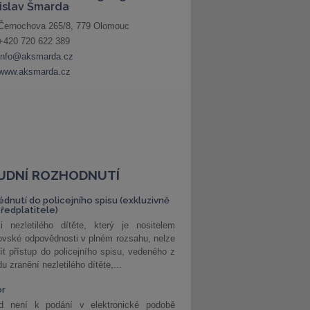
UDNÍ ROZHODNUTÍ
édnutí do policejního spisu (exkluzivně
předplatitele)
i nezletilého dítěte, který je nositelem
ovské odpovědnosti v plném rozsahu, nelze
ít přístup do policejního spisu, vedeného z
u zranění nezletilého dítěte,...
or
d není k podání v elektronické podobě