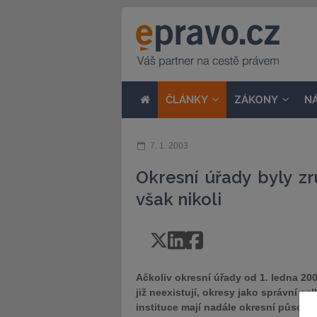
ČLÁNKY
ZÁKONY
N
7. 1. 2003
Okresní úřady byly zr
však nikoli
Ačkoliv okresní úřady od 1. ledna 20
již neexistují, okresy jako správní ce
instituce mají nadále okresní působn