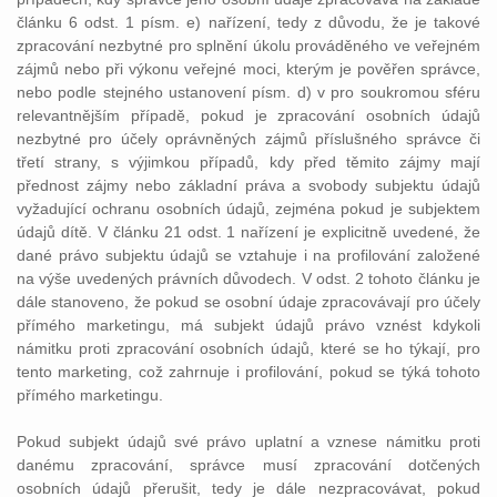
článku 6 odst. 1 písm. e) nařízení, tedy z důvodu, že je takové
zpracování nezbytné pro splnění úkolu prováděného ve veřejném
zájmů nebo při výkonu veřejné moci, kterým je pověřen správce,
nebo podle stejného ustanovení písm. d) v pro soukromou sféru
relevantnějším případě, pokud je zpracování osobních údajů
nezbytné pro účely oprávněných zájmů příslušného správce či
třetí strany, s výjimkou případů, kdy před těmito zájmy mají
přednost zájmy nebo základní práva a svobody subjektu údajů
vyžadující ochranu osobních údajů, zejména pokud je subjektem
údajů dítě. V článku 21 odst. 1 nařízení je explicitně uvedené, že
dané právo subjektu údajů se vztahuje i na profilování založené
na výše uvedených právních důvodech. V odst. 2 tohoto článku je
dále stanoveno, že pokud se osobní údaje zpracovávají pro účely
přímého marketingu, má subjekt údajů právo vznést kdykoli
námitku proti zpracování osobních údajů, které se ho týkají, pro
tento marketing, což zahrnuje i profilování, pokud se týká tohoto
přímého marketingu.
Pokud subjekt údajů své právo uplatní a vznese námitku proti
danému zpracování, správce musí zpracování dotčených
osobních údajů přerušit, tedy je dále nezpracovávat, pokud