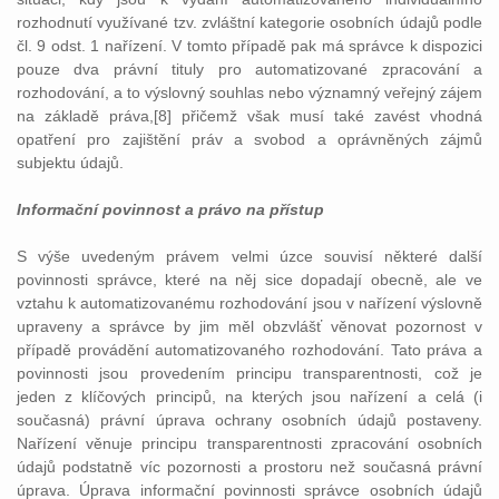
rozhodnutí využívané tzv. zvláštní kategorie osobních údajů podle
čl. 9 odst. 1 nařízení. V tomto případě pak má správce k dispozici
pouze dva právní tituly pro automatizované zpracování a
rozhodování, a to výslovný souhlas nebo významný veřejný zájem
na základě práva,[8] přičemž však musí také zavést vhodná
opatření pro zajištění práv a svobod a oprávněných zájmů
subjektu údajů.
Informační povinnost a právo na přístup
S výše uvedeným právem velmi úzce souvisí některé další
povinnosti správce, které na něj sice dopadají obecně, ale ve
vztahu k automatizovanému rozhodování jsou v nařízení výslovně
upraveny a správce by jim měl obzvlášť věnovat pozornost v
případě provádění automatizovaného rozhodování. Tato práva a
povinnosti jsou provedením principu transparentnosti, což je
jeden z klíčových principů, na kterých jsou nařízení a celá (i
současná) právní úprava ochrany osobních údajů postaveny.
Nařízení věnuje principu transparentnosti zpracování osobních
údajů podstatně víc pozornosti a prostoru než současná právní
úprava. Úprava informační povinnosti správce osobních údajů