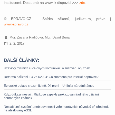
institucemi. Dostupné na www, k dispozici >>>
zde
.
© EPRAVO.CZ – Sbírka zákonů, judikatura, právo |
www.epravo.cz
Mgr. Zuzana Radičová, Mgr. David Burian
2. 2. 2017
DALŠÍ ČLÁNKY:
Uzavírky místních i účelových komunikací a zřizování objížděk
Reforma nařízení EU 261/2004: Co znamená pro letecké dopravce?
Evropské dotace srozumitelně: Díl první – Unijní a národní rámec
Když důkazy nestačí: Rizikové aspekty prokazování řádného užívání
ochranných známek
Nestačí „mít systém“ aneb povinnosti veřejnoprávních původců při přechodu
na atestovaný eSSL