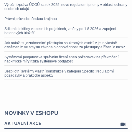
Výroční zpráva ÚOOÚ za rok 2025: nové regulatorní priority v oblasti ochrany
osobních údajů
Právní průvodce českou krajinou
Sdílení elektřiny v obecních projektech, změny po 1.8.2026 a zapojení
bateriových úložišť
Jak naložit s „oznámením“ přestupku soukromých osob? A je to vlastně
oznámením ve smyslu zákona o odpovědnosti za přestupky a řízení o nich?
Systémová podjatost ve správním řízení aneb požadavek na překročení
nadkritické míry rizika systémové podjatosti
Bezpilotní systémy vlastní konstrukce v kategorii Specific: regulatorní
požadavky a praktické aspekty
NOVINKY V ESHOPU
AKTUÁLNÍ AKCE