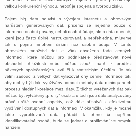
velkou konkurenční výhodu, neboť je spojena s tvorbou zisku.
Pojem big data souvisí s vývojem internetu a obrovským
nárůstem generovaných dat, přičemž se nejedná pouze o
informace osobní povahy, neboli osobní údaje, ale o data obecně,
které jsou často úplně nestrukturovaná a nepřehledná, mluvíme
tak o pojmu mnohem širším než osobní údaje. V tomto
obrovském množství dat je však obsažena řada cenných
informací, které můžou pro podnikatele představovat nové
obchodní příležitosti nebo můžou sloužit např. k predikci
některých společenských jevů či k statistickým účelům. Je tak
velmi žádoucí z velkých dat vytěžovat ony cenné informace tak,
aby mohly být dále využívány pomocí metody data miningu aneb
procesu hledání korelace mezi daty. Z těchto vytěžených dat pak
můžou být vytvářeny „profily“ osob a u těch jsou dále analyzovány
právě určité osobní aspekty, což dále přispívá k efektivnímu
využívání dostupných dat a informací. V okamžiku, kdy je možné
takto vyprofilovaná data přiřadit k přímo či nepřímo
identifikovatelné osobě, bude se jednat o profilování ve smyslu
nařízení.