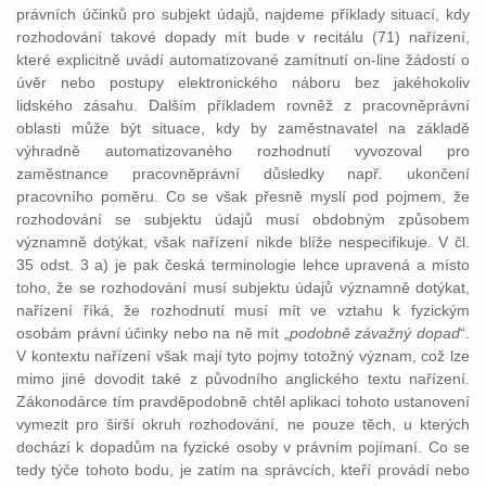
právních účinků pro subjekt údajů, najdeme příklady situací, kdy
rozhodování takové dopady mít bude v recitálu (71) nařízení,
které explicitně uvádí automatizované zamítnutí on-line žádostí o
úvěr nebo postupy elektronického náboru bez jakéhokoliv
lidského zásahu. Dalším příkladem rovněž z pracovněprávní
oblasti může být situace, kdy by zaměstnavatel na základě
výhradně automatizovaného rozhodnutí vyvozoval pro
zaměstnance pracovněprávní důsledky např. ukončení
pracovního poměru. Co se však přesně myslí pod pojmem, že
rozhodování se subjektu údajů musí obdobným způsobem
významně dotýkat, však nařízení nikde blíže nespecifikuje. V čl.
35 odst. 3 a) je pak česká terminologie lehce upravená a místo
toho, že se rozhodování musí subjektu údajů významně dotýkat,
nařízení říká, že rozhodnutí musí mít ve vztahu k fyzickým
osobám právní účinky nebo na ně mít „
podobně závažný dopad
“.
V kontextu nařízení však mají tyto pojmy totožný význam, což lze
mimo jiné dovodit také z původního anglického textu nařízení.
Zákonodárce tím pravděpodobně chtěl aplikaci tohoto ustanovení
vymezit pro širší okruh rozhodování, ne pouze těch, u kterých
dochází k dopadům na fyzické osoby v právním pojímaní. Co se
tedy týče tohoto bodu, je zatím na správcích, kteří provádí nebo