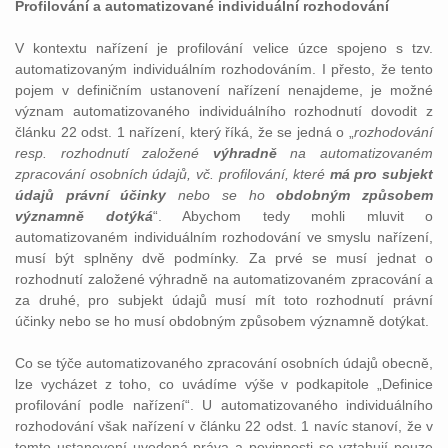
Profilování a automatizované individuální rozhodování
V kontextu nařízení je profilování velice úzce spojeno s tzv.
automatizovaným individuálním rozhodováním. I přesto, že tento
pojem v definičním ustanovení nařízení nenajdeme, je možné
význam automatizovaného individuálního rozhodnutí dovodit z
článku 22 odst. 1 nařízení, který říká, že se jedná o „
rozhodování
resp. rozhodnutí založené
výhradně
na automatizovaném
zpracování osobních údajů, vč. profilování, které
má pro subjekt
údajů právní účinky
nebo se ho
obdobným způsobem
významně dotýká
“. Abychom tedy mohli mluvit o
automatizovaném individuálním rozhodování ve smyslu nařízení,
musí být splněny dvě podmínky. Za prvé se musí jednat o
rozhodnutí založené výhradně na automatizovaném zpracování a
za druhé, pro subjekt údajů musí mít toto rozhodnutí právní
účinky nebo se ho musí obdobným způsobem významně dotýkat.
Co se týče automatizovaného zpracování osobních údajů obecně,
lze vycházet z toho, co uvádíme výše v podkapitole „Definice
profilování podle nařízení“. U automatizovaného individuálního
rozhodování však nařízení v článku 22 odst. 1 navíc stanoví, že v
tomto ustanovení uvedená práva a povinnosti se vztahují pouze