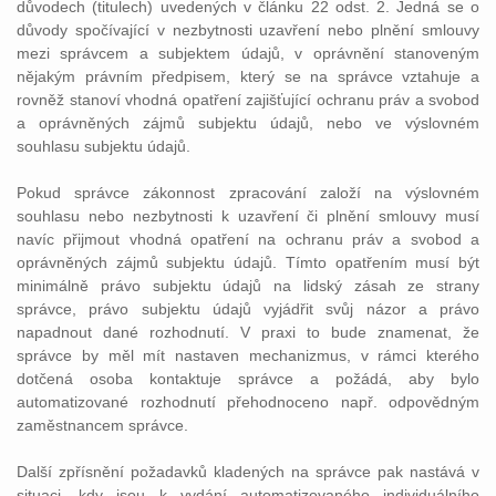
důvodech (titulech) uvedených v článku 22 odst. 2. Jedná se o
důvody spočívající v nezbytnosti uzavření nebo plnění smlouvy
mezi správcem a subjektem údajů, v oprávnění stanoveným
nějakým právním předpisem, který se na správce vztahuje a
rovněž stanoví vhodná opatření zajišťující ochranu práv a svobod
a oprávněných zájmů subjektu údajů, nebo ve výslovném
souhlasu subjektu údajů.
Pokud správce zákonnost zpracování založí na výslovném
souhlasu nebo nezbytnosti k uzavření či plnění smlouvy musí
navíc přijmout vhodná opatření na ochranu práv a svobod a
oprávněných zájmů subjektu údajů. Tímto opatřením musí být
minimálně právo subjektu údajů na lidský zásah ze strany
správce, právo subjektu údajů vyjádřit svůj názor a právo
napadnout dané rozhodnutí. V praxi to bude znamenat, že
správce by měl mít nastaven mechanizmus, v rámci kterého
dotčená osoba kontaktuje správce a požádá, aby bylo
automatizované rozhodnutí přehodnoceno např. odpovědným
zaměstnancem správce.
Další zpřísnění požadavků kladených na správce pak nastává v
situaci, kdy jsou k vydání automatizovaného individuálního