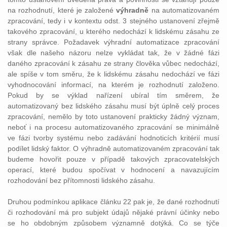
na rozhodnutí, které je založené
výhradně
na automatizovaném
zpracování, tedy i v kontextu odst. 3 stejného ustanovení zřejmě
takového zpracování, u kterého nedochází k lidskému zásahu ze
strany správce. Požadavek výhradní automatizace zpracování
však dle našeho názoru nelze vykládat tak, že v žádné fázi
daného zpracování k zásahu ze strany člověka vůbec nedochází,
ale spíše v tom směru, že k lidskému zásahu nedochází ve fázi
vyhodnocování informací, na kterém je rozhodnutí založeno.
Pokud by se výklad nařízení ubíral tím směrem, že
automatizovaný bez lidského zásahu musí být úplně celý proces
zpracování, nemělo by toto ustanovení prakticky žádný význam,
neboť i na procesu automatizovaného zpracování se minimálně
ve fázi tvorby systému nebo zadávání hodnoticích kritérií musí
podílet lidský faktor. O výhradně automatizovaném zpracování tak
budeme hovořit pouze v případě takových zpracovatelských
operací, které budou spočívat v hodnocení a navazujícím
rozhodování bez přítomnosti lidského zásahu.
Druhou podmínkou aplikace článku 22 pak je, že dané rozhodnutí
či rozhodování má pro subjekt údajů nějaké právní účinky nebo
se ho obdobným způsobem významně dotýká. Co se týče