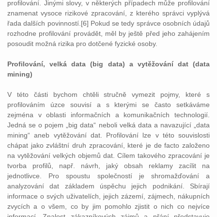
profilování. Jinými slovy, v některých případech může profilování
znamenat vysoce rizikové zpracování, z kterého správci vyplývá
řada dalších povinností.[6] Pokud se tedy správce osobních údajů
rozhodne profilování provádět, měl by ještě před jeho zahájením
posoudit možná rizika pro dotčené fyzické osoby.
Profilování, velká data (big data) a vytěžování dat (data
mining)
V této části bychom chtěli stručně vymezit pojmy, které s
profilováním úzce souvisí a s kterými se často setkáváme
zejména v oblasti informačních a komunikačních technologií.
Jedná se o pojem „big data“ neboli velká data a navazující „data
mining“ aneb vytěžování dat. Profilování lze v této souvislosti
chápat jako zvláštní druh zpracování, které je de facto založeno
na vytěžování velkých objemů dat. Cílem takového zpracování je
tvorba profilů, např. návrh, jaký obsah reklamy zacílit na
jednotlivce. Pro spoustu společností je shromažďování a
analyzování dat základem úspěchu jejich podnikání. Sbírají
informace o svých uživatelích, jejich zázemí, zájmech, nákupních
zvycích a o všem, co by jim pomohlo zjistit o nich co nejvíce
informací. Znalost zákazníkových zájmů a přání představuje