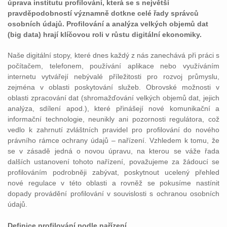
úprava institutu profilování, která se s největší
pravděpodobností významně dotkne celé řady správců
osobních údajů. Profilování a analýza velkých objemů dat
(big data) hrají klíčovou roli v růstu digitální ekonomiky.
Naše digitální stopy, které dnes každý z nás zanechává při práci s
počítačem, telefonem, používání aplikace nebo využíváním
internetu vytvářejí nebývalé příležitosti pro rozvoj průmyslu,
zejména v oblasti poskytování služeb. Obrovské možnosti v
oblasti zpracování dat (shromažďování velkých objemů dat, jejich
analýza, sdílení apod.), které přinášejí nové komunikační a
informační technologie, neunikly ani pozornosti regulátora, což
vedlo k zahrnutí zvláštních pravidel pro profilování do nového
právního rámce ochrany údajů – nařízení. Vzhledem k tomu, že
se v zásadě jedná o novou úpravu, na kterou se váže řada
dalších ustanovení tohoto nařízení, považujeme za žádoucí se
profilováním podrobněji zabývat, poskytnout ucelený přehled
nové regulace v této oblasti a rovněž se pokusíme nastínit
dopady provádění profilování v souvislosti s ochranou osobních
údajů.
Definice profilování podle nařízení