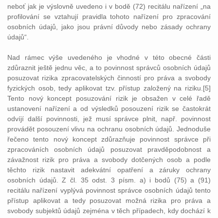
neboť jak je výslovně uvedeno i v bodě (72) recitálu nařízení „na
profilování se vztahují pravidla tohoto nařízení pro zpracování
osobních údajů, jako jsou právní důvody nebo zásady ochrany
údajů“.
Nad rámec výše uvedeného je vhodné v této obecné části
zdůraznit ještě jednu věc, a to povinnost správců osobních údajů
posuzovat rizika zpracovatelských činností pro práva a svobody
fyzických osob, tedy aplikovat tzv. přístup založený na riziku.[5]
Tento nový koncept posuzování rizik je obsažen v celé řadě
ustanovení nařízení a od výsledků posouzení rizik se častokrát
odvíjí další povinnosti, jež musí správce plnit, např. povinnost
provádět posouzení vlivu na ochranu osobních údajů. Jednoduše
řečeno tento nový koncept zdůrazňuje povinnost správce při
zpracováních osobních údajů posuzovat pravděpodobnost a
závažnost rizik pro práva a svobody dotčených osob a podle
těchto rizik nastavit adekvátní opatření a záruky ochrany
osobních údajů. Z čl. 35 odst. 3 písm. a) i bodů (75) a (91)
recitálu nařízení vyplývá povinnost správce osobních údajů tento
přístup aplikovat a tedy posuzovat možná rizika pro práva a
svobody subjektů údajů zejména v těch případech, kdy dochází k