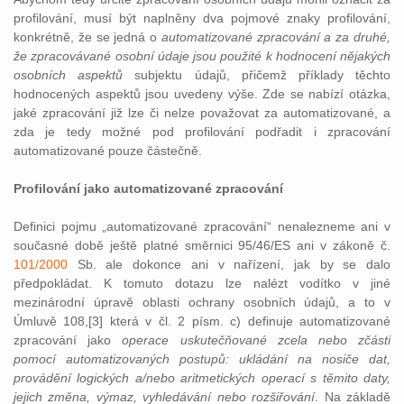
profilování, musí být naplněny dva pojmové znaky profilování,
konkrétně, že se jedná o
automatizované zpracování a za druhé,
že zpracovávané osobní údaje jsou použité k hodnocení nějakých
osobních aspektů
subjektu údajů, přičemž příklady těchto
hodnocených aspektů jsou uvedeny výše. Zde se nabízí otázka,
jaké zpracování již lze či nelze považovat za automatizované, a
zda je tedy možné pod profilování podřadit i zpracování
automatizované pouze částečně.
Profilování jako automatizované zpracování
Definici pojmu „automatizované zpracování“ nenalezneme ani v
současné době ještě platné směrnici 95/46/ES ani v zákoně č.
101/2000
Sb. ale dokonce ani v nařízení, jak by se dalo
předpokládat. K tomuto dotazu lze nalézt vodítko v jiné
mezinárodní úpravě oblasti ochrany osobních údajů, a to v
Úmluvě 108,[3] která v čl. 2 písm. c) definuje automatizované
zpracování jako
operace uskutečňované zcela nebo zčásti
pomocí automatizovaných postupů: ukládání na nosiče dat,
provádění logických a/nebo aritmetických operací s těmito daty,
jejich změna, výmaz, vyhledávání nebo rozšiřování
. Na základě