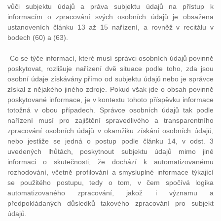
vůči subjektu údajů a práva subjektu údajů na přístup k
informacím o zpracování svých osobních údajů je obsažena
ustanoveních článku 13 až 15 nařízení, a rovněž v recitálu v
bodech (60) a (63).
Co se týče informací, které musí správci osobních údajů povinně
poskytovat, rozlišuje nařízení dvě situace podle toho, zda jsou
osobní údaje získávány přímo od subjektu údajů nebo je správce
získal z nějakého jiného zdroje. Pokud však jde o obsah povinně
poskytované informace, je v kontextu tohoto příspěvku informace
totožná v obou případech. Správce osobních údajů tak podle
nařízení musí pro zajištění spravedlivého a transparentního
zpracování osobních údajů v okamžiku získání osobních údajů,
nebo jestliže se jedná o postup podle článku 14, v odst. 3
uvedených lhůtách, poskytnout subjektu údajů mimo jiné
informaci o skutečnosti, že dochází k automatizovanému
rozhodování, včetně profilování a smysluplné informace týkající
se použitého postupu, tedy o tom, v čem spočívá logika
automatizovaného zpracování, jakož i významu a
předpokládaných důsledků takového zpracování pro subjekt
údajů.