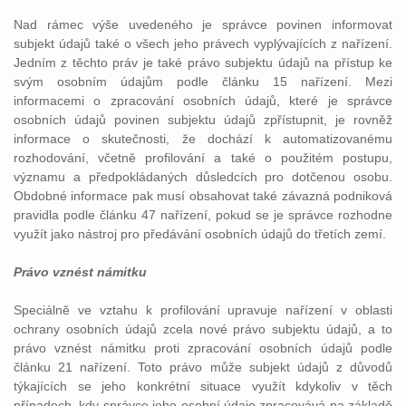
Nad rámec výše uvedeného je správce povinen informovat
subjekt údajů také o všech jeho právech vyplývajících z nařízení.
Jedním z těchto práv je také právo subjektu údajů na přístup ke
svým osobním údajům podle článku 15 nařízení. Mezi
informacemi o zpracování osobních údajů, které je správce
osobních údajů povinen subjektu údajů zpřístupnit, je rovněž
informace o skutečnosti, že dochází k automatizovanému
rozhodování, včetně profilování a také o použitém postupu,
významu a předpokládaných důsledcích pro dotčenou osobu.
Obdobné informace pak musí obsahovat také závazná podniková
pravidla podle článku 47 nařízení, pokud se je správce rozhodne
využít jako nástroj pro předávání osobních údajů do třetích zemí.
Právo vznést námitku
Speciálně ve vztahu k profilování upravuje nařízení v oblasti
ochrany osobních údajů zcela nové právo subjektu údajů, a to
právo vznést námitku proti zpracování osobních údajů podle
článku 21 nařízení. Toto právo může subjekt údajů z důvodů
týkajících se jeho konkrétní situace využít kdykoliv v těch
případech, kdy správce jeho osobní údaje zpracovává na základě