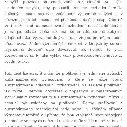
zamýšlí provádět automatizované rozhodování ve výše
uvedeném smyslu, aby posoudili, zda se rozhodnutí může
dotčených osob nějakým způsobem významně dotýkat a v
návaznosti na toto posouzení přizpůsobili další postup. Obecně
lze říct, že např. automatizovaná rozhodnutí, na základě kterých
je na jednotlivce cílena reklama, se pravděpodobně subjektu
údajů nebudou významně dotýkat, resp. zřejmě pro něj nebudou
představovat žádné významnější omezení, z kterých by se ono
„významné dotčení“ dalo dovozovat, ale nemusí to platit
bezpodmínečně. Finální výklad však pravděpodobně přinese až
soudní praxe.
Tuto část lze uzavřít s tím, že profilování je jedním ze způsobů
automatizovaného zpracování, o které se může opírat
automatizované individuální rozhodování. Na základě profilování
tak může i nemusí docházet k popsaným automatizovaným
individuálním rozhodnutím a automatizované rozhodnutí můžou i
nemusí být založeny na profilování. Pojmy profilování a
automatizované rozhodování tedy nejsou v žádném případě
významově totožné a i přesto, že jsou vzájemně úzce propojené
je nutné je ve smyslu nařízení rozlišovat. Rozdíl je nutné zdůraznit
i z toho důvodu, že pokud budeme mluvit o automatizovaném