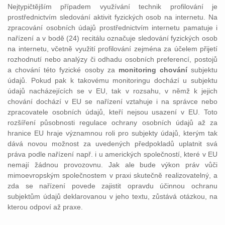
Nejtypičtějším případem využívání technik profilování je
prostřednictvím sledování aktivit fyzických osob na internetu. Na
zpracování osobních údajů prostřednictvím internetu pamatuje i
nařízení a v bodě (24) recitálu označuje sledování fyzických osob
na internetu, včetně využití profilování zejména za účelem přijetí
rozhodnutí nebo analýzy či odhadu osobních preferencí, postojů
a chování této fyzické osoby za
monitoring chování
subjektu
údajů. Pokud pak k takovému monitoringu dochází u subjektu
údajů nacházejících se v EU, tak v rozsahu, v němž k jejich
chování dochází v EU se nařízení vztahuje i na správce nebo
zpracovatele osobních údajů, kteří nejsou usazení v EU. Toto
rozšíření působnosti regulace ochrany osobních údajů až za
hranice EU hraje významnou roli pro subjekty údajů, kterým tak
dává novou možnost za uvedených předpokladů uplatnit svá
práva podle nařízení např. i u amerických společností, které v EU
nemají žádnou provozovnu. Jak ale bude výkon práv vůči
mimoevropským společnostem v praxi skutečně realizovatelný, a
zda se nařízení povede zajistit opravdu účinnou ochranu
subjektům údajů deklarovanou v jeho textu, zůstává otázkou, na
kterou odpoví až praxe.