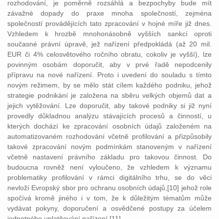
rozhodování, je poměrně rozsáhlá a bezpochyby bude mít
závažné dopady do praxe mnoha společností, zejména
společností provádějících tato zpracování v hojné míře již dnes.
Vzhledem k hrozbě mnohonásobně vyšších sankcí oproti
současné právní úpravě, jež nařízení předpokládá (až 20 mil.
EUR či 4% celosvětového ročního obratu, cokoliv je vyšší), lze
povinným osobám doporučit, aby v prvé řadě nepodcenily
přípravu na nové nařízení. Proto i uvedení do souladu s tímto
novým režimem, by se mělo stát cílem každého podniku, jehož
strategie podnikání je založena na sběru velkých objemů dat a
jejich vytěžování. Lze doporučit, aby takové podniky si již nyní
provedly důkladnou analýzu stávajících procesů a činností, u
kterých dochází ke zpracování osobních údajů založeném na
automatizovaném rozhodování včetně profilování a přizpůsobily
takové zpracování novým podmínkám stanoveným v nařízení
včetně nastavení právního základu pro takovou činnost. Do
budoucna rovněž není vyloučeno, že vzhledem k významu
problematiky profilování v rámci digitálního trhu, se do věci
nevloží Evropský sbor pro ochranu osobních údajů,[10] jehož role
spočívá kromě jiného i v tom, že k důležitým tématům může
vydávat pokyny, doporučení a osvědčené postupy za účelem
jednotného uplatňování nařízení.[11]