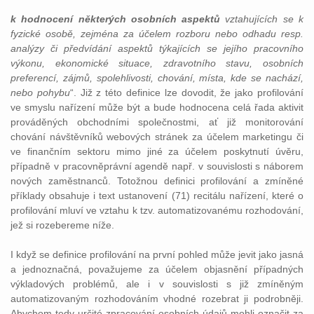
k hodnocení některých osobních aspektů
vztahujících se k
fyzické osobě, zejména za účelem rozboru nebo odhadu resp.
analýzy či předvídání aspektů týkajících se jejího pracovního
výkonu, ekonomické situace, zdravotního stavu, osobních
preferencí, zájmů, spolehlivosti, chování, místa, kde se nachází,
nebo pohybu
“. Již z této definice lze dovodit, že jako profilování
ve smyslu nařízení může být a bude hodnocena celá řada aktivit
prováděných obchodními společnostmi, ať již monitorování
chování návštěvníků webových stránek za účelem marketingu či
ve finančním sektoru mimo jiné za účelem poskytnutí úvěru,
případně v pracovněprávní agendě např. v souvislosti s náborem
nových zaměstnanců. Totožnou definici profilování a zmíněné
příklady obsahuje i text ustanovení (71) recitálu nařízení, které o
profilování mluví ve vztahu k tzv. automatizovanému rozhodování,
jež si rozebereme níže.
I když se definice profilování na první pohled může jevit jako jasná
a jednoznačná, považujeme za účelem objasnění případných
výkladových problémů, ale i v souvislosti s již zmíněným
automatizovaným rozhodováním vhodné rozebrat ji podrobněji.
Abychom tedy určité zpracování osobních údajů mohli označit za