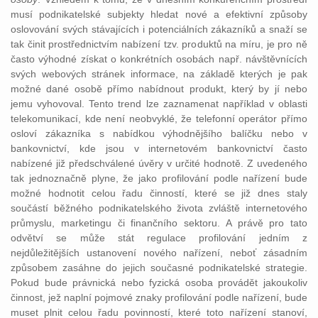
musí podnikatelské subjekty hledat nové a efektivní způsoby
oslovování svých stávajících i potenciálních zákazníků a snaží se
tak činit prostřednictvím nabízení tzv. produktů na míru, je pro ně
často výhodné získat o konkrétních osobách např. návštěvnících
svých webových stránek informace, na základě kterých je pak
možné dané osobě přímo nabídnout produkt, který by jí nebo
jemu vyhovoval. Tento trend lze zaznamenat například v oblasti
telekomunikací, kde není neobvyklé, že telefonní operátor přímo
osloví zákazníka s nabídkou výhodnějšího balíčku nebo v
bankovnictví, kde jsou v internetovém bankovnictví často
nabízené již předschválené úvěry v určité hodnotě. Z uvedeného
tak jednoznačně plyne, že jako profilování podle nařízení bude
možné hodnotit celou řadu činností, které se již dnes staly
součástí běžného podnikatelského života zvláště internetového
průmyslu, marketingu či finančního sektoru. A právě pro tato
odvětví se může stát regulace profilování jedním z
nejdůležitějších ustanovení nového nařízení, neboť zásadním
způsobem zasáhne do jejich současné podnikatelské strategie.
Pokud bude právnická nebo fyzická osoba provádět jakoukoliv
činnost, jež naplní pojmové znaky profilování podle nařízení, bude
muset plnit celou řadu povinností, které toto nařízení stanoví,