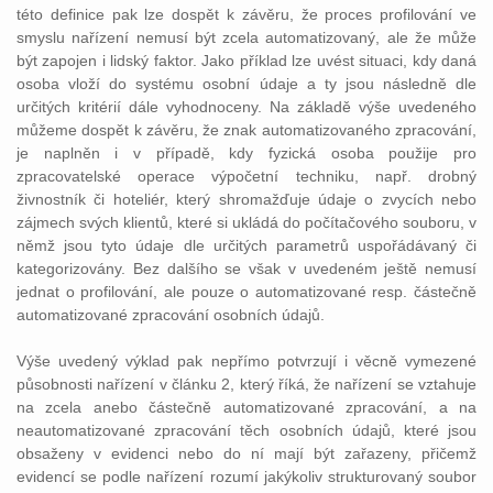
této definice pak lze dospět k závěru, že proces profilování ve
smyslu nařízení nemusí být zcela automatizovaný, ale že může
být zapojen i lidský faktor. Jako příklad lze uvést situaci, kdy daná
osoba vloží do systému osobní údaje a ty jsou následně dle
určitých kritérií dále vyhodnoceny. Na základě výše uvedeného
můžeme dospět k závěru, že znak automatizovaného zpracování,
je naplněn i v případě, kdy fyzická osoba použije pro
zpracovatelské operace výpočetní techniku, např. drobný
živnostník či hoteliér, který shromažďuje údaje o zvycích nebo
zájmech svých klientů, které si ukládá do počítačového souboru, v
němž jsou tyto údaje dle určitých parametrů uspořádávaný či
kategorizovány. Bez dalšího se však v uvedeném ještě nemusí
jednat o profilování, ale pouze o automatizované resp. částečně
automatizované zpracování osobních údajů.
Výše uvedený výklad pak nepřímo potvrzují i věcně vymezené
působnosti nařízení v článku 2, který říká, že nařízení se vztahuje
na zcela anebo částečně automatizované zpracování, a na
neautomatizované zpracování těch osobních údajů, které jsou
obsaženy v evidenci nebo do ní mají být zařazeny, přičemž
evidencí se podle nařízení rozumí jakýkoliv strukturovaný soubor