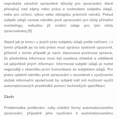
neprokáže závažné oprávněné důvody pro zpracování, které
převažují nad zájmy nebo právy a svobodami subjektu údajů,
nebo pro určení, výkon nebo obhajobu právních nároků. Pokud
subjekt údajů vznese námitku proti zpracování pro účely přímého
marketingu, nebudou již osobní údaje pro tyto účely
zpracovávány.[9]
Stejně jak je tomu i u jiných práv subjektu údajů podle nařízení, i v
tomto případě jej na toto právo musí správce výslovně upozornit,
přičemž v tomto případě je navíc stanovena povinnost správce,
že předmětná informace musí být uvedena zřetelně a odděleně
od jakýchkoli jiných informací. Informovat subjekt údajů je nutné
nejpozději v okamžiku první komunikace se subjektem údajů. Pro
právo uplatnit námitku proti zpracování v souvislosti s využívaním
služeb informační společnosti by subjekt měl mít možnost využít
automatizovaných prostředků pomocí technických specifikací.
Závěr
Problematika profilování, coby zvláštní formy automatizovaného
zpracování, případně jeho využívání k automatizovanému