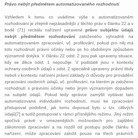
Právo nebýt předmětem automatizovaného rozhodnutí
Vzhledem k tomu co uvádíme výše o automatizovaném
rozhodování je zřejmě nejzásadnější z těchto práv v článku 22 a v
bodě (71) recitálu nařízení upravené
právo subjektu údajů
nebýt předmětem rozhodování
založeného výhradně na
automatizovaném zpracování, vč. profilování, pokud pro něj má
toto rozhodnutí právní účinky nebo se ho obdobným způsobem
významně dotýká. V článku 22 odst. 2 jsou pak upraveny situace,
kdy se dikce odst. 1 nepoužije. V podstatě jsou v kontextu
ochrany osobních údajů v odst. 2 speciálně upraveny právní tituly
neboli v kontextu nařízení právní základy či důvody pro provádění
zpracování osobních údajů, vč. profilování, na kterém je založeno
rozhodnutí s právními účinky nebo jiným významným dopadem
na subjekt údajů. Pokud tedy správce zamýšlí vydávat tato
automatizovaná individuální rozhodnutí, musí ke zpracování
přistupovat podobně, jak tomu doposud bylo u tzv. citlivých
údajů[7] a tudíž postupovat v rámci přísnějšího režimu. Jiný režim
spočívá právě v omezenějších možnostech pro zajištění
zákonnosti zpracování a na rozdíl od postupu podle článku 6
nařízení, může zpracování založit pouze na třech právních