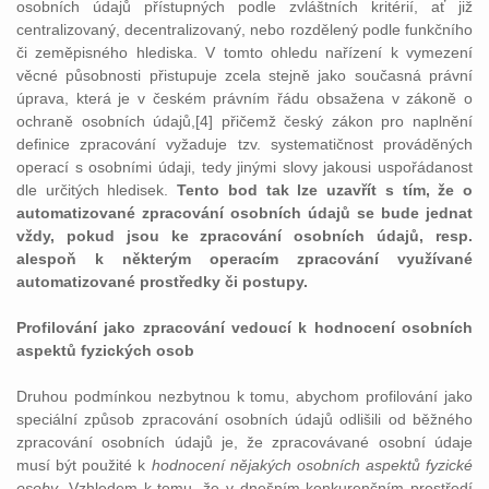
osobních údajů přístupných podle zvláštních kritérií, ať již
centralizovaný, decentralizovaný, nebo rozdělený podle funkčního
či zeměpisného hlediska. V tomto ohledu nařízení k vymezení
věcné působnosti přistupuje zcela stejně jako současná právní
úprava, která je v českém právním řádu obsažena v zákoně o
ochraně osobních údajů,[4] přičemž český zákon pro naplnění
definice zpracování vyžaduje tzv. systematičnost prováděných
operací s osobními údaji, tedy jinými slovy jakousi uspořádanost
dle určitých hledisek.
Tento bod tak lze uzavřít s tím, že o
automatizované zpracování osobních údajů se bude jednat
vždy, pokud jsou ke zpracování osobních údajů, resp.
alespoň k některým operacím zpracování využívané
automatizované prostředky či postupy.
Profilování jako zpracování vedoucí k hodnocení osobních
aspektů fyzických osob
Druhou podmínkou nezbytnou k tomu, abychom profilování jako
speciální způsob zpracování osobních údajů odlišili od běžného
zpracování osobních údajů je, že zpracovávané osobní údaje
musí být použité k
hodnocení nějakých osobních aspektů fyzické
osoby
. Vzhledem k tomu, že v dnešním konkurenčním prostředí