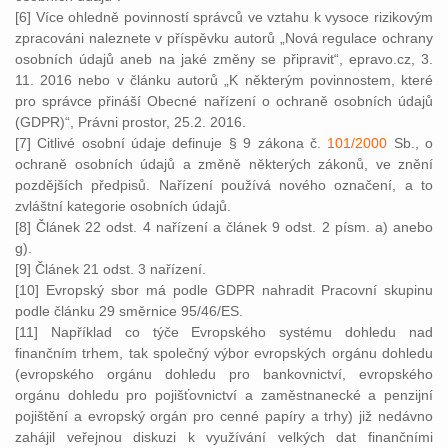
[6] Více ohledně povinností správců ve vztahu k vysoce rizikovým
zpracováni naleznete v příspěvku autorů „Nová regulace ochrany
osobních údajů aneb na jaké změny se připravit“, epravo.cz, 3.
11. 2016 nebo v článku autorů „K některým povinnostem, které
pro správce přináší Obecné nařízení o ochraně osobních údajů
(GDPR)“, Právni prostor, 25.2. 2016.
[7] Citlivé osobní údaje definuje § 9 zákona č.
101/2000
Sb., o
ochraně osobních údajů a změně některých zákonů, ve znění
pozdějších předpisů. Nařízení používá nového označení, a to
zvláštní kategorie osobních údajů.
[8] Článek 22 odst. 4 nařízení a článek 9 odst. 2 písm. a) anebo
g).
[9] Článek 21 odst. 3 nařízení.
[10] Evropský sbor má podle GDPR nahradit Pracovní skupinu
podle článku 29 směrnice 95/46/ES.
[11] Například co týče Evropského systému dohledu nad
finančním trhem, tak společný výbor evropských orgánu dohledu
(evropského orgánu dohledu pro bankovnictví, evropského
orgánu dohledu pro pojišťovnictví a zaměstnanecké a penzijní
pojištění a evropský orgán pro cenné papíry a trhy) již nedávno
zahájil veřejnou diskuzi k využívání velkých dat finančními