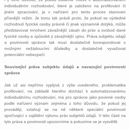
individuálním rozhodování, které je založeno na profilování či
jiném zpracování, je v nařízení pro tento proces stanoven
přísnější režim. Je tomu tak právě proto, že pokud se výsledné
rozhodnutí fyzické osoby právně či jinak významně dotýká, může
představovat mnohem závažnější zásah do práv a svobod dané
fyzické osoby a způsobit jí závažnější ujmu. Práva subjektu údajů
a povinnosti správce tak musí dostatečně korespondovat s
možnými nežádoucími důsledky a dostatečně vyvažovat
potenciální nebezpečí.
Související práva subjektu údajů a navazující povinnosti
správce
Jak už asi nepřímo vyplývá z výše uvedeného, problematika
profilování, na základě kterého dochází k automatizovanému
individuálnímu rozhodování, má pro správce jako povinné osoby
podle nařízení význam zejména z toho důvodu, že pokud jej
provádějí, vztahují se na ně některé speciální povinnosti
spočívající v zajištění výkonu práv subjektů údajů. V této části na
tyto práva a povinnosti upozorníme a pokusíme se je vysvětlit.