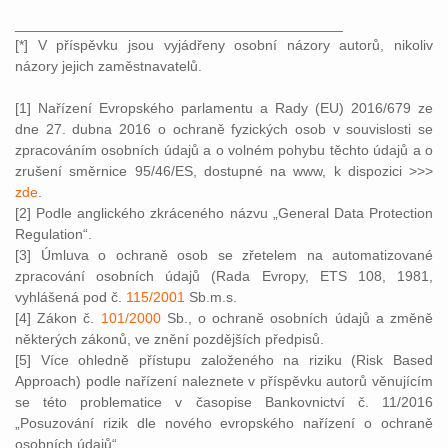
_________________________________________
[*] V příspěvku jsou vyjádřeny osobní názory autorů, nikoliv
názory jejich zaměstnavatelů.
[1] Nařízení Evropského parlamentu a Rady (EU) 2016/679 ze
dne 27. dubna 2016 o ochraně fyzických osob v souvislosti se
zpracováním osobních údajů a o volném pohybu těchto údajů a o
zrušení směrnice 95/46/ES, dostupné na www, k dispozici >>>
zde
.
[2] Podle anglického zkráceného názvu „General Data Protection
Regulation“.
[3] Úmluva o ochraně osob se zřetelem na automatizované
zpracování osobních údajů (Rada Evropy, ETS 108, 1981,
vyhlášená pod č.
115/2001
Sb.m.s.
[4] Zákon č.
101/2000
Sb., o ochraně osobních údajů a změně
některých zákonů, ve znění pozdějších předpisů.
[5] Více ohledně přístupu založeného na riziku (Risk Based
Approach) podle nařízení naleznete v příspěvku autorů věnujícím
se této problematice v časopise Bankovnictví č. 11/2016
„Posuzování rizik dle nového evropského nařízení o ochraně
osobních údajů“.