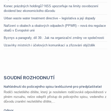
Konec prázdných holdingů? NSS upozorňuje na limity osvobození
dividend bez ekonomického důvodu
Urban waste water treatment directive – legislativa a její dopady
Nařízení o obalech a obalových odpadech (PPWR) – nová éra regulace
obalů v Evropské unii
Byznys a paragrafy, díl 39.: Jak na organizační změny ve společnosti
Uzavírky místních i účelových komunikací a zřizování objížděk
SOUDNÍ ROZHODNUTÍ
Nahlédnutí do policejního spisu (exkluzivně pro předplatitele)
Rodiči nezletilého dítěte, který je nositelem rodičovské odpovědnosti v
plném rozsahu, nelze odepřít přístup do policejního spisu, vedeného z
důvodu zranění nezletilého dítěte,...
Odpor