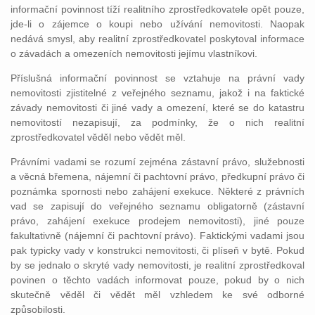
informační povinnost tíží realitního zprostředkovatele opět pouze,
jde-li o zájemce o koupi nebo užívání nemovitosti. Naopak
nedává smysl, aby realitní zprostředkovatel poskytoval informace
o závadách a omezeních nemovitosti jejímu vlastníkovi.
Příslušná informační povinnost se vztahuje na právní vady
nemovitosti zjistitelné z veřejného seznamu, jakož i na faktické
závady nemovitosti či jiné vady a omezení, které se do katastru
nemovitostí nezapisují, za podmínky, že o nich realitní
zprostředkovatel věděl nebo vědět měl.
Právními vadami se rozumí zejména zástavní právo, služebnosti
a věcná břemena, nájemní či pachtovní právo, předkupní právo či
poznámka spornosti nebo zahájení exekuce. Některé z právních
vad se zapisují do veřejného seznamu obligatorně (zástavní
právo, zahájení exekuce prodejem nemovitosti), jiné pouze
fakultativně (nájemní či pachtovní právo). Faktickými vadami jsou
pak typicky vady v konstrukci nemovitosti, či plíseň v bytě. Pokud
by se jednalo o skryté vady nemovitosti, je realitní zprostředkoval
povinen o těchto vadách informovat pouze, pokud by o nich
skutečně věděl či vědět měl vzhledem ke své odborné
způsobilosti.