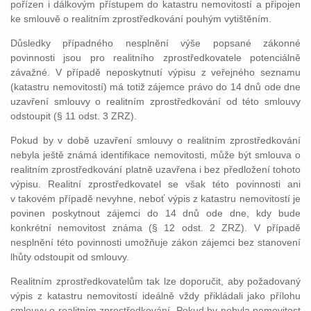
pořízen i dálkovým přístupem do katastru nemovitostí a připojen
ke smlouvě o realitním zprostředkování pouhým vytištěním.
Důsledky případného nesplnění výše popsané zákonné
povinnosti jsou pro realitního zprostředkovatele potenciálně
závažné. V případě neposkytnutí výpisu z veřejného seznamu
(katastru nemovitostí) má totiž zájemce právo do 14 dnů ode dne
uzavření smlouvy o realitním zprostředkování od této smlouvy
odstoupit (§ 11 odst. 3 ZRZ).
Pokud by v době uzavření smlouvy o realitním zprostředkování
nebyla ještě známá identifikace nemovitosti, může být smlouva o
realitním zprostředkování platně uzavřena i bez předložení tohoto
výpisu. Realitní zprostředkovatel se však této povinnosti ani
v takovém případě nevyhne, neboť výpis z katastru nemovitostí je
povinen poskytnout zájemci do 14 dnů ode dne, kdy bude
konkrétní nemovitost známa (§ 12 odst. 2 ZRZ). V případě
nesplnění této povinnosti umožňuje zákon zájemci bez stanovení
lhůty odstoupit od smlouvy.
Realitním zprostředkovatelům tak lze doporučit, aby požadovaný
výpis z katastru nemovitostí ideálně vždy přikládali jako přílohu
smlouvy o realitním zprostředkování. Pokud by nebyla nemovitost