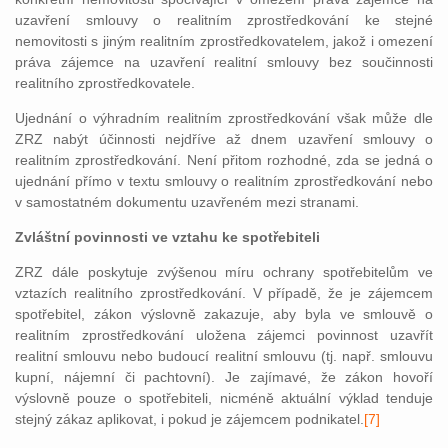
uzavření smlouvy o realitním zprostředkování ke stejné
nemovitosti s jiným realitním zprostředkovatelem, jakož i omezení
práva zájemce na uzavření realitní smlouvy bez součinnosti
realitního zprostředkovatele.
Ujednání o výhradním realitním zprostředkování však může dle
ZRZ nabýt účinnosti nejdříve až dnem uzavření smlouvy o
realitním zprostředkování. Není přitom rozhodné, zda se jedná o
ujednání přímo v textu smlouvy o realitním zprostředkování nebo
v samostatném dokumentu uzavřeném mezi stranami.
Zvláštní povinnosti ve vztahu ke spotřebiteli
ZRZ dále poskytuje zvýšenou míru ochrany spotřebitelům ve
vztazích realitního zprostředkování. V případě, že je zájemcem
spotřebitel, zákon výslovně zakazuje, aby byla ve smlouvě o
realitním zprostředkování uložena zájemci povinnost uzavřít
realitní smlouvu nebo budoucí realitní smlouvu (tj. např. smlouvu
kupní, nájemní či pachtovní). Je zajímavé, že zákon hovoří
výslovně pouze o spotřebiteli, nicméně aktuální výklad tenduje
stejný zákaz aplikovat, i pokud je zájemcem
podnikatel.
[7]