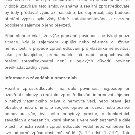
v době uzavírání této smlouvy známa a realitní zprostředkovatel
by tedy předával výpis až následně, lze doporučit, aby budoucí
předání výpisu bylo vždy řádně zadokumentováno a stvrzeno
podpisem zájemce o jeho převzetí.
Připomínáme však, že výše popsané povinnosti se týkají pouze
situace, kdy je zájemcem kupující nebo zájemce o užívání
nemovitosti; v případě zprostředkování pro vlastníka nemovitosti
jako prodávajícího, pronajímatele, či např. propachtovatele
realitní zprostředkovatel není z logických důvodů povinen
předkládat žádný výpis.
Informace o závadách a omezeních
Realitní zprostředkovatel má dále povinnost nejpozději při
uzavření smlouvy o realitním zprostředkování informovat zájemce
o nabytí vlastnického práva k nemovité věci, nebo práva, jež
obsahuje nebo s nímž je spojeno oprávnění užívat nebo požívat
nemovitou věc, byt nebo nebytový prostor, o konkrétních
závadách a omezeních, které plynou z veřejných seznamů a dále
o těch, o nichž realitní zprostředkovatel věděl nebo vzhledem ke
své odborné způsobilosti měl vědět (§ 12 odst. 1 ZRZ). Tato