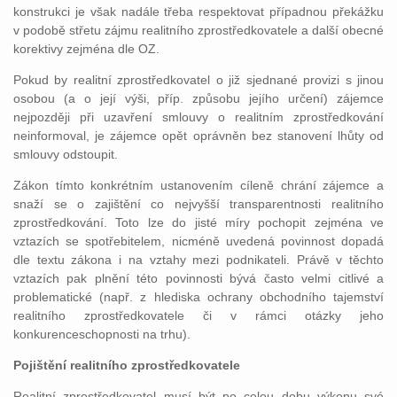
konstrukci je však nadále třeba respektovat případnou překážku
v podobě střetu zájmu realitního zprostředkovatele a další obecné
korektivy zejména dle OZ.
Pokud by realitní zprostředkovatel o již sjednané provizi s jinou
osobou (a o její výši, příp. způsobu jejího určení) zájemce
nejpozději při uzavření smlouvy o realitním zprostředkování
neinformoval, je zájemce opět oprávněn bez stanovení lhůty od
smlouvy odstoupit.
Zákon tímto konkrétním ustanovením cíleně chrání zájemce a
snaží se o zajištění co nejvyšší transparentnosti realitního
zprostředkování. Toto lze do jisté míry pochopit zejména ve
vztazích se spotřebitelem, nicméně uvedená povinnost dopadá
dle textu zákona i na vztahy mezi podnikateli. Právě v těchto
vztazích pak plnění této povinnosti bývá často velmi citlivé a
problematické (např. z hlediska ochrany obchodního tajemství
realitního zprostředkovatele či v rámci otázky jeho
konkurenceschopnosti na trhu).
Pojištění realitního zprostředkovatele
Realitní zprostředkovatel musí být po celou dobu výkonu své