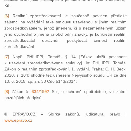
Kč.
[6]
Realitní zprostředkovatel je současně povinen předložit
zájemci na vyžádání také smlouvu uzavřenou s jiným realitním
zprostředkovatelem, jehož jménem, či s nezaměnitelným užitím
jeho obchodního jména či obchodní značky, je konkrétní realitní
zprostředkovatel oprávněn poskytovat činnost realitní
zprostředkování.
[7]
Např. PHILIPPI, Tomáš. § 14 [Zákaz uložit povinnost
k uzavření zprostředkovávané smlouvy]. In: PHILIPPI, Tomáš.
Zákon o realitním zprostředkování. 1. vydání. Praha: C. H. Beck,
2020, s. 104; shodně též usnesení Nejvyššího soudu ČR ze dne
10. 6. 2015, sp. zn. 33 Cdo 5143/2014.
[8]
Zákon č.
634/1992
Sb., o ochraně spotřebitele, ve znění
pozdějších předpisů.
© EPRAVO.CZ – Sbírka zákonů, judikatura, právo |
www.epravo.cz