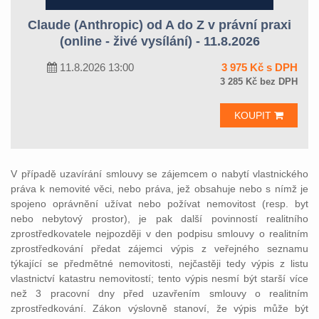
Claude (Anthropic) od A do Z v právní praxi
(online - živé vysílání) - 11.8.2026
11.8.2026 13:00
3 975 Kč s DPH
3 285 Kč bez DPH
KOUPIT
V případě uzavírání smlouvy se zájemcem o nabytí vlastnického
práva k nemovité věci, nebo práva, jež obsahuje nebo s nímž je
spojeno oprávnění užívat nebo požívat nemovitost (resp. byt
nebo nebytový prostor), je pak další povinností realitního
zprostředkovatele nejpozději v den podpisu smlouvy o realitním
zprostředkování předat zájemci výpis z veřejného seznamu
týkající se předmětné nemovitosti, nejčastěji tedy výpis z listu
vlastnictví katastru nemovitostí; tento výpis nesmí být starší více
než 3 pracovní dny před uzavřením smlouvy o realitním
zprostředkování. Zákon výslovně stanoví, že výpis může být