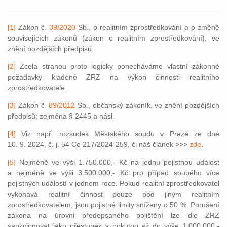
[1]
Zákon č.
39/2020
Sb., o realitním zprostředkování a o změně
souvisejících zákonů (zákon o realitním zprostředkování), ve
znění pozdějších předpisů.
[2]
Zcela stranou proto logicky ponecháváme vlastní zákonné
požadavky kladené ZRZ na výkon činnosti realitního
zprostředkovatele.
[3]
Zákon č.
89/2012
Sb., občanský zákoník, ve znění pozdějších
předpisů; zejména § 2445 a násl.
[4]
Viz např. rozsudek Městského soudu v Praze ze dne
10. 9. 2024, č. j. 54 Co 217/2024-259, či náš článek >>>
zde
.
[5]
Nejméně ve výši 1.750.000,- Kč na jednu pojistnou událost
a nejméně ve výši 3.500.000,- Kč pro případ souběhu více
pojistných událostí v jednom roce. Pokud realitní zprostředkovatel
vykonává realitní činnost pouze pod jiným realitním
zprostředkovatelem, jsou pojistné limity sníženy o 50 %. Porušení
zákona na úrovni předepsaného pojištění lze dle ZRZ
sankcionovat jako přestupek s pokutou až do výše 1.000.000,-