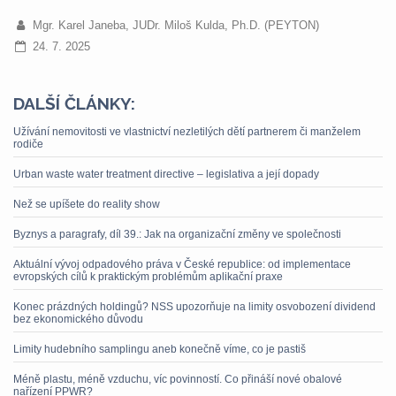
Mgr. Karel Janeba, JUDr. Miloš Kulda, Ph.D. (PEYTON)
24. 7. 2025
DALŠÍ ČLÁNKY:
Užívání nemovitosti ve vlastnictví nezletilých dětí partnerem či manželem
rodiče
Urban waste water treatment directive – legislativa a její dopady
Než se upíšete do reality show
Byznys a paragrafy, díl 39.: Jak na organizační změny ve společnosti
Aktuální vývoj odpadového práva v České republice: od implementace
evropských cílů k praktickým problémům aplikační praxe
Konec prázdných holdingů? NSS upozorňuje na limity osvobození dividend
bez ekonomického důvodu
Limity hudebního samplingu aneb konečně víme, co je pastiš
Méně plastu, méně vzduchu, víc povinností. Co přináší nové obalové
nařízení PPWR?