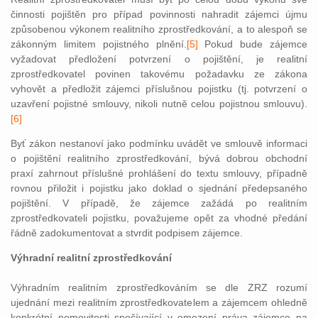
činnosti pojištěn pro případ povinnosti nahradit zájemci újmu
způsobenou výkonem realitního zprostředkování, a to alespoň se
zákonným limitem pojistného plnění.
[5]
Pokud bude zájemce
vyžadovat předložení potvrzení o pojištění, je realitní
zprostředkovatel povinen takovému požadavku ze zákona
vyhovět a předložit zájemci příslušnou pojistku (tj. potvrzení o
uzavření pojistné smlouvy, nikoli nutně celou pojistnou smlouvu).
[6]
Byť zákon nestanoví jako podmínku uvádět ve smlouvě informaci
o pojištění realitního zprostředkování, bývá dobrou obchodní
praxí zahrnout příslušné prohlášení do textu smlouvy, případně
rovnou přiložit i pojistku jako doklad o sjednání předepsaného
pojištění. V případě, že zájemce zažádá po realitním
zprostředkovateli pojistku, považujeme opět za vhodné předání
řádně zadokumentovat a stvrdit podpisem zájemce.
Výhradní realitní zprostředkování
Výhradním realitním zprostředkováním se dle ZRZ rozumí
ujednání mezi realitním zprostředkovatelem a zájemcem ohledně
konkrétní nemovitosti spočívající v omezení práva zájemce na