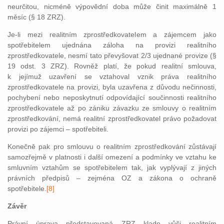
neurčitou, nicméně výpovědní doba může činit maximálně 1
měsíc (§ 18 ZRZ).
Je-li mezi realitním zprostředkovatelem a zájemcem jako
spotřebitelem ujednána záloha na provizi realitního
zprostředkovatele, nesmí tato převyšovat 2/3 ujednané provize (§
19 odst. 3 ZRZ). Rovněž platí, že pokud realitní smlouva,
k jejímuž uzavření se vztahoval vznik práva realitního
zprostředkovatele na provizi, byla uzavřena z důvodu nečinnosti,
pochybení nebo neposkytnutí odpovídající součinnosti realitního
zprostředkovatele až po zániku závazku ze smlouvy o realitním
zprostředkování, nemá realitní zprostředkovatel právo požadovat
provizi po zájemci – spotřebiteli.
Konečně pak pro smlouvu o realitním zprostředkování zůstávají
samozřejmě v pla
tnosti i další omezení a podmínky ve vztahu ke
smluvním vztahům se spotřebitelem tak, jak vyplývají z jiných
právních předpisů – zejména OZ a zákona o ochraně
spotřebitele.
[8]
Závěr
Právní úprava představovaná ZRZ klade vůči realitním