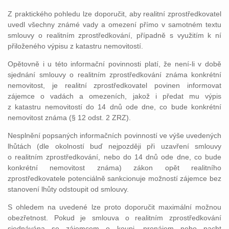
Z praktického pohledu lze doporučit, aby realitní zprostředkovatel
uvedl všechny známé vady a omezení přímo v samotném textu
smlouvy o realitním zprostředkování, případně s využitím k ní
přiloženého výpisu z katastru nemovitostí.
Opětovně i u této informační povinnosti platí, že není-li v době
sjednání smlouvy o realitním zprostředkování známa konkrétní
nemovitost, je realitní zprostředkovatel povinen informovat
zájemce o vadách a omezeních, jakož i předat mu výpis
z katastru nemovitostí do 14 dnů ode dne, co bude konkrétní
nemovitost známa (§ 12 odst. 2 ZRZ).
Nesplnění popsaných informačních povinností ve výše uvedených
lhůtách (dle okolností buď nejpozději při uzavření smlouvy
o realitním zprostředkování, nebo do 14 dnů ode dne, co bude
konkrétní nemovitost známa) zákon opět realitního
zprostředkovatele potenciálně sankcionuje možností zájemce bez
stanovení lhůty odstoupit od smlouvy.
S ohledem na uvedené lze proto doporučit maximální možnou
obezřetnost. Pokud je smlouva o realitním zprostředkování
sjednávána se zájemcem o koupi, pronájem nebo pacht