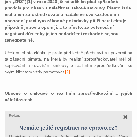
jen „ZRZ“)[1] v roce 2020 již několik let platí zpřísněná
pravidla pro obsah a náležitosti takové smlouvy. Přesto řada
realitních zprostředkovatelů nadále ve své každodenní
obchodní praxi tyto zákonné požadavky příliš nereflektuje,
případně je zcela opomíjí, a to přesto, že potenciální
negativní důsledky jejich nedodržení rozhodně nejsou
zanedbatelné.
Účelem tohoto článku je proto přehledně představit a upozornit na
ta zásadní témata, na která by realitní zprostředkovatel měl při
sepisování a uzavírání smlouvy o realitním zprostředkování se
svým klientem vždy pamatovat.
[2]
Obecně o smlouvě o realitním zprostředkování a jejích
náležitostech
Reklama
Nemáte ještě registraci na epravo.cz?
Registrujte se, získejte řadu výhod a jako dárek Vám