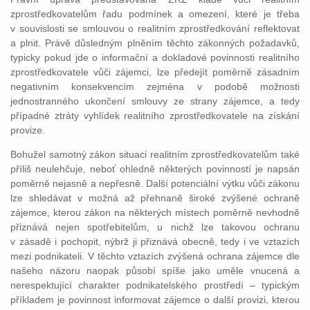
zprostředkovatelům řadu podmínek a omezení, které je třeba
v souvislosti se smlouvou o realitním zprostředkování reflektovat
a plnit. Právě důsledným plněním těchto zákonných požadavků,
typicky pokud jde o informační a dokladové povinnosti realitního
zprostředkovatele vůči zájemci, lze předejít poměrně zásadním
negativním konsekvencím zejména v podobě možnosti
jednostranného ukončení smlouvy ze strany zájemce, a tedy
případné ztráty vyhlídek realitního zprostředkovatele na získání
provize.
Bohužel samotný zákon situaci realitním zprostředkovatelům také
příliš neulehčuje, neboť ohledně některých povinností je napsán
poměrně nejasně a nepřesně. Další potenciální výtku vůči zákonu
lze shledávat v možná až přehnaně široké zvýšené ochraně
zájemce, kterou zákon na některých místech poměrně nevhodně
přiznává nejen spotřebitelům, u nichž lze takovou ochranu
v zásadě i pochopit, nýbrž ji přiznává obecně, tedy i ve vztazích
mezi podnikateli. V těchto vztazích zvýšená ochrana zájemce dle
našeho názoru naopak působí spíše jako uměle vnucená a
nerespektující charakter podnikatelského prostředí – typickým
příkladem je povinnost informovat zájemce o další provizi, kterou