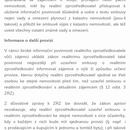
nemovitosti, měl by realitní zprostředkovatel přistupovat k
uložené informační povinnosti důsledně a uvést v textu smlouvy
nejen vady a omezení plynoucí z katastru nemovitostí (jsou-li
takové) a přiložit ke smlouvě výpis z katastru nemovitostí, ale též
uvést všechny ostatní známé vady a omezení.
Informace o další provizi
V rámci široké informační povinnosti realitního zprostředkovatele
vůči zájemci ukládá zákon realitnímu zprostředkovateli také
povinnost nejpozději při uzavření smlouvy o realitním
zprostředkování informovat zájemce o výši či způsobu určení
provize, kterou dotyčný realitní zprostředkovatel sjednal se třetí
osobou ke stejné nemovitosti před tím, než uzavřel smlouvu o
realitním zprostředkování s aktuálním zájemcem (§ 12 odst. 3
ZRZ).
Z důvodové zprávy k ZRZ lze dovodit, že zákon
apriori
nezakazuje, aby realitní zprostředkovatel uzavřel smlouvu o
realitním zprostředkování ke stejné nemovitosti s více účastníky,
kdy s každým z nich bude mít sjednanou provizi (tj. např. i
s prodávajícím a kupujícím k jednomu a tomtéž bytu); i při takové