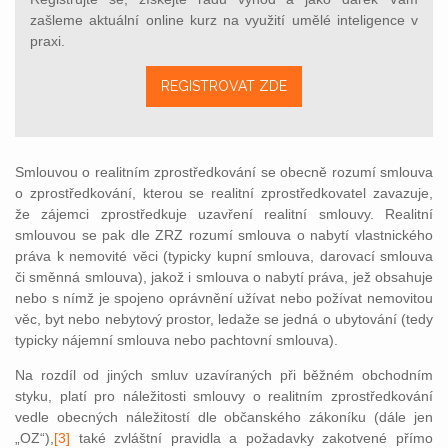
zašleme aktuální online kurz na využití umělé inteligence v
praxi.
REGISTROVAT ZDE
Smlouvou o realitním zprostředkování se obecně rozumí smlouva
o zprostředkování, kterou se realitní zprostředkovatel zavazuje,
že zájemci zprostředkuje uzavření realitní smlouvy. Realitní
smlouvou se pak dle ZRZ rozumí smlouva o nabytí vlastnického
práva k nemovité věci (typicky kupní smlouva, darovací smlouva
či směnná smlouva), jakož i smlouva o nabytí práva, jež obsahuje
nebo s nímž je spojeno oprávnění užívat nebo požívat nemovitou
věc, byt nebo nebytový prostor, ledaže se jedná o ubytování (tedy
typicky nájemní sml
ouva nebo pachtovní smlouva).
Na rozdíl od jiných smluv uzavíraných při běžném obchodním
styku, platí pro náležitosti smlouvy o realitním zprostředkování
vedle obecných náležitostí dle občanského zákoníku (dále jen
„OZ“),
[3]
také zvláštní pravidla a požadavky zakotvené přímo