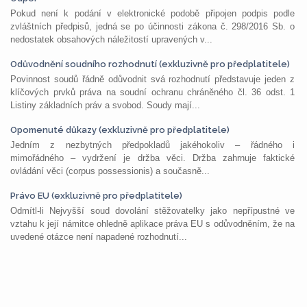
Pokud není k podání v elektronické podobě připojen podpis podle
zvláštních předpisů, jedná se po účinnosti zákona č. 298/2016 Sb. o
nedostatek obsahových náležitostí upravených v...
Odůvodnění soudního rozhodnutí (exkluzivně pro předplatitele)
Povinnost soudů řádně odůvodnit svá rozhodnutí představuje jeden z
klíčových prvků práva na soudní ochranu chráněného čl. 36 odst. 1
Listiny základních práv a svobod. Soudy mají...
Opomenuté důkazy (exkluzivně pro předplatitele)
Jedním z nezbytných předpokladů jakéhokoliv – řádného i
mimořádného – vydržení je držba věci. Držba zahrnuje faktické
ovládání věci (corpus possessionis) a současně...
Právo EU (exkluzivně pro předplatitele)
Odmítl-li Nejvyšší soud dovolání stěžovatelky jako nepřípustné ve
vztahu k její námitce ohledně aplikace práva EU s odůvodněním, že na
uvedené otázce není napadené rozhodnutí...