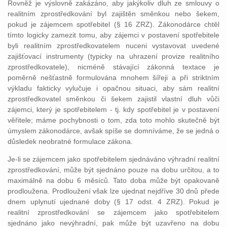
Rovněž je výslovně zakázáno, aby jakýkoliv dluh ze smlouvy o
realitním zprostředkování byl zajištěn směnkou nebo šekem,
pokud je zájemcem spotřebitel (§ 16 ZRZ). Zákonodárce chtěl
tímto logicky zamezit tomu, aby zájemci v postavení spotřebitele
byli realitním zprostředkovatelem nuceni vystavovat uvedené
zajišťovací instrumenty (typicky na uhrazení provize realitního
zprostředkovatele), nicméně stávající zákonná textace je
poměrně nešťastně formulována mnohem šířeji a při striktním
výkladu fakticky vylučuje i opačnou situaci, aby sám realitní
zprostředkovatel směnkou či šekem zajistil vlastní dluh vůči
zájemci, který je spotřebitelem - tj. kdy spotřebitel je v postavení
věřitele; máme pochybnosti o tom, zda toto mohlo skutečně být
úmyslem zákonodárce, avšak spíše se domníváme, že se jedná o
důsledek neobratné formulace zákona.
Je-li se zájemcem jako spotřebitelem sjednáváno výhradní realitní
zprostředkování, může být sjednáno pouze na dobu určitou, a to
maximálně na dobu 6 měsíců. Tato doba může být opakovaně
prodloužena. Prodloužení však lze ujednat nejdříve 30 dnů přede
dnem uplynutí ujednané doby (§ 17 odst. 4 ZRZ). Pokud je
realitní zprostředkování se zájemcem jako spotřebitelem
sjednáno jako nevýhradní, pak může být uzavřeno na dobu