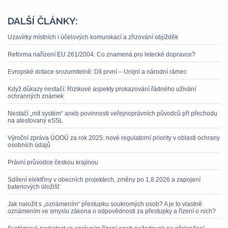
DALŠÍ ČLÁNKY:
Uzavírky místních i účelových komunikací a zřizování objížděk
Reforma nařízení EU 261/2004: Co znamená pro letecké dopravce?
Evropské dotace srozumitelně: Díl první – Unijní a národní rámec
Když důkazy nestačí: Rizikové aspekty prokazování řádného užívání
ochranných známek
Nestačí „mít systém“ aneb povinnosti veřejnoprávních původců při přechodu
na atestovaný eSSL
Výroční zpráva ÚOOÚ za rok 2025: nové regulatorní priority v oblasti ochrany
osobních údajů
Právní průvodce českou krajinou
Sdílení elektřiny v obecních projektech, změny po 1.8.2026 a zapojení
bateriových úložišť
Jak naložit s „oznámením“ přestupku soukromých osob? A je to vlastně
oznámením ve smyslu zákona o odpovědnosti za přestupky a řízení o nich?