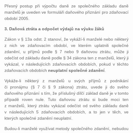
Přesný postup při výpočtu daně ze společného základu daně
manželů je uveden ve formuláři daňového přiznání pro zdaňovací
období 2005.
3. Daňová ztráta a odpočet výdajů na výuku žáků
Zákon v § 13a odst. 2 stanoví, že vykáží-li manželé nebo některý
z nich ve zdaňovacím období, ve kterém uplatnili společné
zdanění, u příjmů podle § 7 nebo 9 daňovou ztrátu, může ji
odečíst od základu daně podle § 34 zákona ten z manželů, který ji
vykázal, v následujících zdaňovacích obdobích, pokud v těchto
zdaňovacích obdobích
neuplatní společné zdanění
.
Vykáže-li některý z manželů u svých příjmů z podnikání
či pronájmu (§ 7 či § 9 zákona) ztrátu, uvede ji do svého
daňového přiznání s tím, že příslušný dílčí základ daně je v tomto
případě roven nule. Tuto daňovou ztrátu si bude moci ten
z manželů, který ztrátu vykázal odečíst od svého základu daně
v následujících 5 zdaňovacích obdobích, a to jen v těch, ve
kterých společné zdanění neuplatní.
Budou-li manželé využívat metody společného zdanění, nebudou