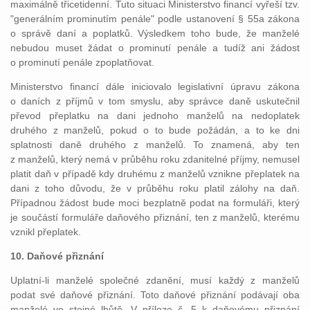
maximálně třicetidenní. Tuto situaci Ministerstvo financí vyřeší tzv.
"generálním prominutím penále" podle ustanovení § 55a zákona
o správě daní a poplatků. Výsledkem toho bude, že manželé
nebudou muset žádat o prominutí penále a tudíž ani žádost
o prominutí penále zpoplatňovat.
Ministerstvo financí dále iniciovalo legislativní úpravu zákona
o daních z příjmů v tom smyslu, aby správce daně uskutečnil
převod přeplatku na dani jednoho manželů na nedoplatek
druhého z manželů, pokud o to bude požádán, a to ke dni
splatnosti daně druhého z manželů. To znamená, aby ten
z manželů, který nemá v průběhu roku zdanitelné příjmy, nemusel
platit daň v případě kdy druhému z manželů vznikne přeplatek na
dani z toho důvodu, že v průběhu roku platil zálohy na daň.
Případnou žádost bude moci bezplatně podat na formuláři, který
je součástí formuláře daňového přiznání, ten z manželů, kterému
vznikl přeplatek.
10. Daňové přiznání
Uplatní-li manželé společné zdanění, musí každý z manželů
podat své daňové přiznání. Toto daňové přiznání podávají oba
manželé ve stejné lhůtě. V příloze č. 5 k daňovému přiznání