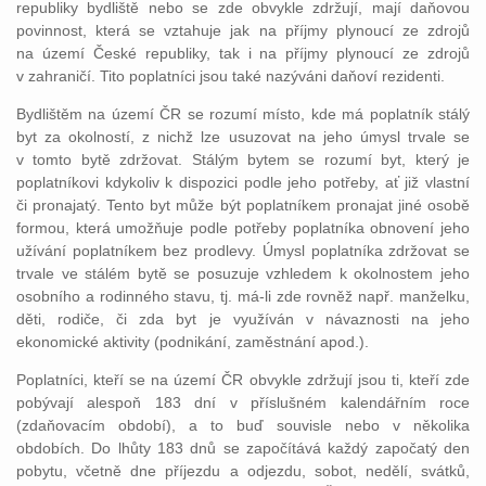
republiky bydliště nebo se zde obvykle zdržují, mají daňovou
povinnost, která se vztahuje jak na příjmy plynoucí ze zdrojů
na území České republiky, tak i na příjmy plynoucí ze zdrojů
v zahraničí. Tito poplatníci jsou také nazýváni daňoví rezidenti.
Bydlištěm na území ČR se rozumí místo, kde má poplatník stálý
byt za okolností, z nichž lze usuzovat na jeho úmysl trvale se
v tomto bytě zdržovat. Stálým bytem se rozumí byt, který je
poplatníkovi kdykoliv k dispozici podle jeho potřeby, ať již vlastní
či pronajatý. Tento byt může být poplatníkem pronajat jiné osobě
formou, která umožňuje podle potřeby poplatníka obnovení jeho
užívání poplatníkem bez prodlevy. Úmysl poplatníka zdržovat se
trvale ve stálém bytě se posuzuje vzhledem k okolnostem jeho
osobního a rodinného stavu, tj. má-li zde rovněž např. manželku,
děti, rodiče, či zda byt je využíván v návaznosti na jeho
ekonomické aktivity (podnikání, zaměstnání apod.).
Poplatníci, kteří se na území ČR obvykle zdržují jsou ti, kteří zde
pobývají alespoň 183 dní v příslušném kalendářním roce
(zdaňovacím období), a to buď souvisle nebo v několika
obdobích. Do lhůty 183 dnů se započítává každý započatý den
pobytu, včetně dne příjezdu a odjezdu, sobot, nedělí, svátků,