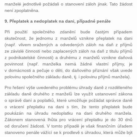
manželé jednotlivě požádali o stanovení záloh jinak. Tato žádost
není zpoplatněna.
9. Přeplatek a nedoplatek na dani, případné penále
Při použití společného zdanění bude častým případem
skutečnost, že jednomu z manželů vznikne přeplatek na dani
(např. vlivem sražených a odvedených záloh na daň z příjmů
ze závislé činnosti nebo zaplacených záloh na daň z titulu příjmů
z podnikatelské činnosti) a druhému z manželů vznikne daňová
povinnost (např. manželka nemá žádné vlastní příjmy, je
v domácnosti a pečuje o děti, do daňového přiznání však uvede
polovinu společného základu daně, tj. i polovinu příjmů manžela).
Pro řešení výše uvedeného problému úhrady daně z rozděleného
základu daně druhého z manželů lze využít ustanovení zákona
o správě daní a poplatků, které umožňuje požádat správce daně
o vrácení přeplatku na dani s tím, že tento přeplatek bude
poukázán na úhradu nedoplatku na dani druhého manžela.
Zákonem stanovená lhůta pro vrácení přeplatku je do 30 dnů
od doručení žádosti. V tomto případě je však finančním úřadem
stanoveno penále vážící se k prodlevě s úhradou, která může být