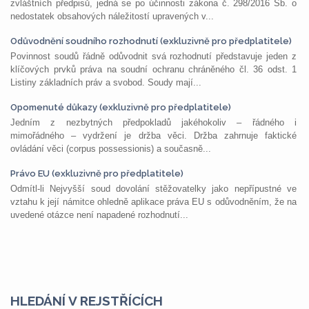
zvláštních předpisů, jedná se po účinnosti zákona č. 298/2016 Sb. o
nedostatek obsahových náležitostí upravených v...
Odůvodnění soudního rozhodnutí (exkluzivně pro předplatitele)
Povinnost soudů řádně odůvodnit svá rozhodnutí představuje jeden z
klíčových prvků práva na soudní ochranu chráněného čl. 36 odst. 1
Listiny základních práv a svobod. Soudy mají...
Opomenuté důkazy (exkluzivně pro předplatitele)
Jedním z nezbytných předpokladů jakéhokoliv – řádného i
mimořádného – vydržení je držba věci. Držba zahrnuje faktické
ovládání věci (corpus possessionis) a současně...
Právo EU (exkluzivně pro předplatitele)
Odmítl-li Nejvyšší soud dovolání stěžovatelky jako nepřípustné ve
vztahu k její námitce ohledně aplikace práva EU s odůvodněním, že na
uvedené otázce není napadené rozhodnutí...
HLEDÁNÍ V REJSTŘÍCÍCH