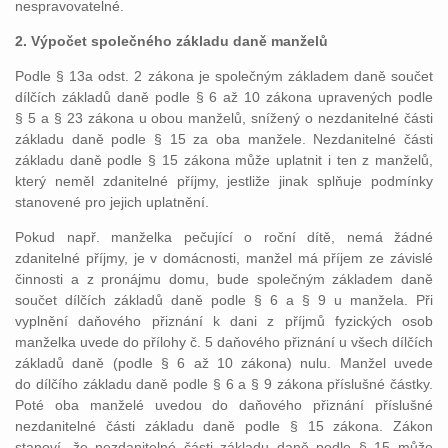
nespravovatelné.
2. Výpočet společného základu daně manželů
Podle § 13a odst. 2 zákona je společným základem daně součet
dílčích základů daně podle § 6 až 10 zákona upravených podle
§ 5 a § 23 zákona u obou manželů, snížený o nezdanitelné části
základu daně podle § 15 za oba manžele. Nezdanitelné části
základu daně podle § 15 zákona může uplatnit i ten z manželů,
který neměl zdanitelné příjmy, jestliže jinak splňuje podmínky
stanovené pro jejich uplatnění.
Pokud např. manželka pečující o roční dítě, nemá žádné
zdanitelné příjmy, je v domácnosti, manžel má příjem ze závislé
činnosti a z pronájmu domu, bude společným základem daně
součet dílčích základů daně podle § 6 a § 9 u manžela. Při
vyplnění daňového přiznání k dani z příjmů fyzických osob
manželka uvede do přílohy č. 5 daňového přiznání u všech dílčích
základů daně (podle § 6 až 10 zákona) nulu. Manžel uvede
do dílčího základu daně podle § 6 a § 9 zákona příslušné částky.
Poté oba manželé uvedou do daňového přiznání příslušné
nezdanitelné části základu daně podle § 15 zákona. Zákon
stanoví, že nezdanitelné části základu daně podle § 15 může