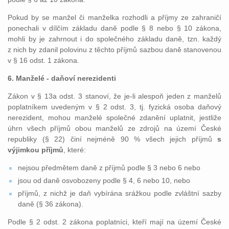
Pokud by se manžel či manželka rozhodli a příjmy ze zahraničí
ponechali v dílčím základu daně podle § 8 nebo § 10 zákona,
mohli by je zahrnout i do společného základu daně, tzn. každý
z nich by zdanil polovinu z těchto příjmů sazbou daně stanovenou
v § 16 odst. 1 zákona.
6. Manželé - daňoví nerezidenti
Zákon v § 13a odst. 3 stanoví, že je-li alespoň jeden z manželů
poplatníkem uvedeným v § 2 odst. 3, tj. fyzická osoba daňový
nerezident, mohou manželé společné zdanění uplatnit, jestliže
úhrn všech příjmů obou manželů ze zdrojů na území České
republiky (§ 22) činí nejméně 90 % všech jejich příjmů
s
výjimkou příjmů
, které:
nejsou předmětem daně z příjmů podle § 3 nebo 6 nebo
jsou od daně osvobozeny podle § 4, 6 nebo 10, nebo
příjmů, z nichž je daň vybírána srážkou podle zvláštní sazby
daně (§ 36 zákona).
Podle § 2 odst. 2 zákona poplatníci, kteří mají na území České