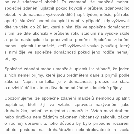
po celé zdaňovací období. To znamená, že manželé mohou
společné zdanění uplatnit pokud kdykoli v průběhu zdaňovacího
období v domácnosti vyživovali dítě (např. týden, měsíc, půl roku
apod.). Manželé podmínku splní i např. v případě, kdy vyživovali
dítě ve věku do 26 let, které s nimi žije ve společné domácnosti
s tím, že dítě ukončilo v průběhu roku studium na vysoké škole
a poté nastoupilo do pracovního poměru. Společné zdanění
mohou uplatnit i manželé, kteří vyživovali vnuka (vnučku), který
s nimi žije ve společné domácnosti pokud jeho rodiče nemají
příjmy.
Společné zdanění mohou manželé uplatnit i v případě, že jeden
z nich neměl příjmy, které jsou předmětem daně z příjmů podle
zákona. Např. manželka je v domácnosti, protože se stará
o nezletilé děti a z toho důvodu nemá žádné zdanitelné příjmy.
Upozorňujeme, že společné zdanění manželů nemohou uplatnit
poplatníci, kteří žijí ve vztahu zpravidla nazývaném jako
druh/družka, neboť se nejedná o manžele. Vztah mezi druhem
nebo družkou není žádným zákonem (občanský zákoník, zákon
o rodině) upraven. Z toho důvodu by bylo případné rozšíření
tohoto postupu na druha/družku nekontrolovatelné a zcela