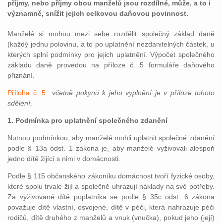
příjmy, nebo příjmy obou manželů jsou rozdílné, může, a to i
významně, snížit jejich celkovou daňovou povinnost.
Manželé si mohou mezi sebe rozdělit společný základ daně
(každý jednu polovinu, a to po uplatnění nezdanitelných částek, u
kterých splní podmínky pro jejich uplatnění. Výpočet společného
základu daně provedou na příloze č. 5 formuláře daňového
přiznání.
Příloha č. 5
včetně pokynů k jeho vyplnění je v příloze tohoto
sdělení
.
1. Podmínka pro uplatnění společného zdanění
Nutnou podmínkou, aby manželé mohli uplatnit společné zdanění
podle § 13a odst. 1 zákona je, aby manželé vyživovali alespoň
jedno dítě žijící s nimi v domácnosti.
Podle § 115 občanského zákoníku domácnost tvoří fyzické osoby,
které spolu trvale žijí a společně uhrazují náklady na své potřeby.
Za vyživované dítě poplatníka se podle § 35c odst. 6 zákona
považuje dítě vlastní, osvojené, dítě v péči, která nahrazuje péči
rodičů, dítě druhého z manželů a vnuk (vnučka), pokud jeho (její)