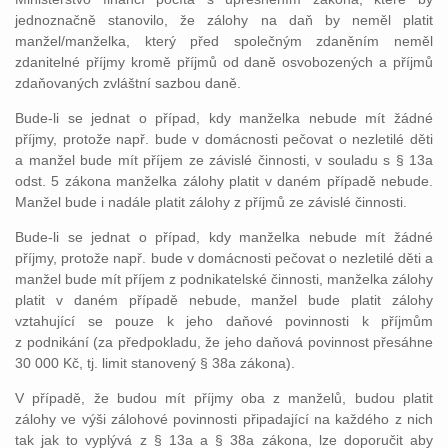
jednoznačně stanovilo, že zálohy na daň by neměl platit
manžel/manželka, který před společným zdaněním neměl
zdanitelné příjmy kromě příjmů od daně osvobozených a příjmů
zdaňovaných zvláštní sazbou daně.
Bude-li se jednat o případ, kdy manželka nebude mít žádné
příjmy, protože např. bude v domácnosti pečovat o nezletilé děti
a manžel bude mít příjem ze závislé činnosti, v souladu s § 13a
odst. 5 zákona manželka zálohy platit v daném případě nebude.
Manžel bude i nadále platit zálohy z příjmů ze závislé činnosti.
Bude-li se jednat o případ, kdy manželka nebude mít žádné
příjmy, protože např. bude v domácnosti pečovat o nezletilé děti a
manžel bude mít příjem z podnikatelské činnosti, manželka zálohy
platit v daném případě nebude, manžel bude platit zálohy
vztahující se pouze k jeho daňové povinnosti k příjmům
z podnikání (za předpokladu, že jeho daňová povinnost přesáhne
30 000 Kč, tj. limit stanovený § 38a zákona).
V případě, že budou mít příjmy oba z manželů, budou platit
zálohy ve výši zálohové povinnosti připadající na každého z nich
tak jak to vyplývá z § 13a a § 38a zákona, lze doporučit aby