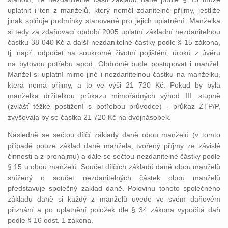
uplatnit i ten z manželů, který neměl zdanitelné příjmy, jestliže
jinak splňuje podmínky stanovené pro jejich uplatnění. Manželka
si tedy za zdaňovací období 2005 uplatní základní nezdanitelnou
částku 38 040 Kč a další nezdanitelné částky podle § 15 zákona,
tj. např. odpočet na soukromé životní pojištění, úroků z úvěru
na bytovou potřebu apod. Obdobně bude postupovat i manžel.
Manžel si uplatní mimo jiné i nezdanitelnou částku na manželku,
která nemá příjmy, a to ve výši 21 720 Kč. Pokud by byla
manželka držitelkou průkazu mimořádných výhod III. stupně
(zvlášť těžké postižení s potřebou průvodce) - průkaz ZTP/P,
zvyšovala by se částka 21 720 Kč na dvojnásobek.
Následně se sečtou dílčí základy daně obou manželů (v tomto
případě pouze základ daně manžela, tvořený příjmy ze závislé
činnosti a z pronájmu) a dále se sečtou nezdanitelné částky podle
§ 15 u obou manželů. Součet dílčích základů daně obou manželů
snížený o součet nezdanitelných částek obou manželů
představuje společný základ daně. Polovinu tohoto společného
základu daně si každý z manželů uvede ve svém daňovém
přiznání a po uplatnění položek dle § 34 zákona vypočítá daň
podle § 16 odst. 1 zákona.