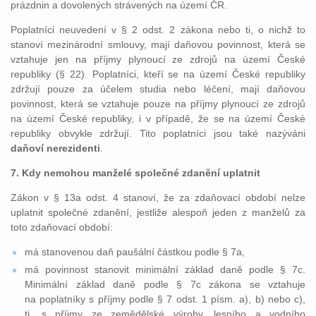
prázdnin a dovolených strávených na území ČR.
Poplatníci neuvedení v § 2 odst. 2 zákona nebo ti, o nichž to
stanoví mezinárodní smlouvy, mají daňovou povinnost, která se
vztahuje jen na příjmy plynoucí ze zdrojů na území České
republiky (§ 22). Poplatníci, kteří se na území České republiky
zdržují pouze za účelem studia nebo léčení, mají daňovou
povinnost, která se vztahuje pouze na příjmy plynoucí ze zdrojů
na území České republiky, i v případě, že se na území České
republiky obvykle zdržují. Tito poplatníci jsou také nazýváni
daňoví nerezidenti
.
7. Kdy nemohou manželé společné zdanění uplatnit
Zákon v § 13a odst. 4 stanoví, že za zdaňovací období nelze
uplatnit společné zdanění, jestliže alespoň jeden z manželů za
toto zdaňovací období:
má stanovenou daň paušální částkou podle § 7a,
má povinnost stanovit minimální základ daně podle § 7c.
Minimální základ daně podle § 7c zákona se vztahuje
na poplatníky s příjmy podle § 7 odst. 1 písm. a), b) nebo c),
tj. s příjmy ze zemědělské výroby, lesního a vodního