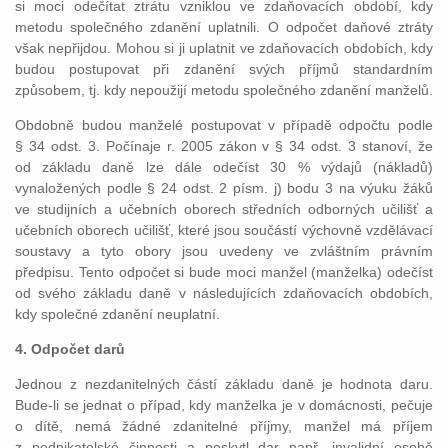
si moci odečítat ztrátu vzniklou ve zdaňovacích období, kdy
metodu společného zdanění uplatnili. O odpočet daňové ztráty
však nepřijdou. Mohou si ji uplatnit ve zdaňovacích obdobích, kdy
budou postupovat při zdanění svých příjmů standardním
způsobem, tj. kdy nepoužijí metodu společného zdanění manželů.
Obdobně budou manželé postupovat v případě odpočtu podle
§ 34 odst. 3. Počínaje r. 2005 zákon v § 34 odst. 3 stanoví, že
od základu daně lze dále odečíst 30 % výdajů (nákladů)
vynaložených podle § 24 odst. 2 písm. j) bodu 3 na výuku žáků
ve studijních a učebních oborech středních odborných učilišť a
učebních oborech učilišť, které jsou součástí výchovně vzdělávací
soustavy a tyto obory jsou uvedeny ve zvláštním právním
předpisu. Tento odpočet si bude moci manžel (manželka) odečíst
od svého základu daně v následujících zdaňovacích obdobích,
kdy společné zdanění neuplatní.
4. Odpočet darů
Jednou z nezdanitelných částí základu daně je hodnota daru.
Bude-li se jednat o případ, kdy manželka je v domácnosti, pečuje
o dítě, nemá žádné zdanitelné příjmy, manžel má příjem
z podnikatelské činnosti a poskytl dar např. invalidní osobě