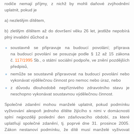
rodiče nemají příjmy, z nichž by mohli daňové zvýhodnění
uplatnit, pokud je
a) nezletilým dítětem,
b) zletilým dítětem až do dovršení věku 26 let, jestliže nepobírá
plný invalidní důchod a
soustavně se připravuje na budoucí povolání; příprava
na budoucí povolání se posuzuje podle § 12 až 15 zákona
č.
117/1995
Sb., o státní sociální podpoře, ve znění pozdějších
předpisů,
nemůže se soustavně připravovat na budoucí povolání nebo
vykonávat výdělečnou činnost pro nemoc nebo úraz, nebo
z důvodu dlouhodobě nepříznivého zdravotního stavu je
neschopno vykonávat soustavnou výdělečnou činnost.
Společné zdanění mohou manželé uplatnit, pokud podmínku
vyživování alespoň jednoho dítěte žijícího s nimi v domácnosti
splní nejpozději poslední den zdaňovacího období, za které
uplatňují společné zdanění, tj. poprvé dne 31. prosince 2005.
Zákon nestanoví podmínku, že dítě musí manželé vyživovat