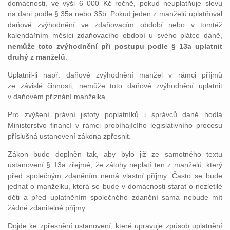
domácnosti, ve výši 6 000 Kč ročně, pokud neuplatňuje slevu
na dani podle § 35a nebo 35b. Pokud jeden z manželů uplatňoval
daňové zvýhodnění ve zdaňovacím období nebo v tomtéž
kalendářním měsíci zdaňovacího období u svého plátce daně,
nemůže toto zvýhodnění při postupu podle § 13a uplatnit
druhý z manželů
.
Uplatnil-li např. daňové zvýhodnění manžel v rámci příjmů
ze závislé činnosti, nemůže toto daňové zvýhodnění uplatnit
v daňovém přiznání manželka.
Pro zvýšení právní jistoty poplatníků i správců daně hodlá
Ministerstvo financí v rámci probíhajícího legislativního procesu
příslušná ustanovení zákona zpřesnit.
Zákon bude doplněn tak, aby bylo již ze samotného textu
ustanovení § 13a zřejmé, že zálohy neplatí ten z manželů, který
před společným zdaněním nemá vlastní příjmy. Často se bude
jednat o manželku, která se bude v domácnosti starat o nezletilé
děti a před uplatněním společného zdanění sama nebude mít
žádné zdanitelné příjmy.
Dojde ke zpřesnění ustanovení, které upravuje způsob uplatnění