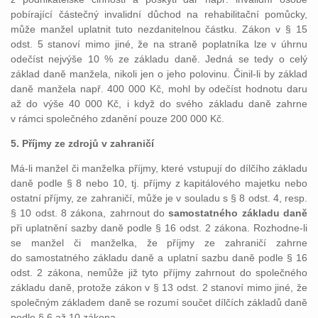
pobírající částečný invalidní důchod na rehabilitační pomůcky,
může manžel uplatnit tuto nezdanitelnou částku. Zákon v § 15
odst. 5 stanoví mimo jiné, že na straně poplatníka lze v úhrnu
odečíst nejvýše 10 % ze základu daně. Jedná se tedy o celý
základ daně manžela, nikoli jen o jeho polovinu. Činil-li by základ
daně manžela např. 400 000 Kč, mohl by odečíst hodnotu daru
až do výše 40 000 Kč, i když do svého základu daně zahrne
v rámci společného zdanění pouze 200 000 Kč.
5. Příjmy ze zdrojů v zahraničí
Má-li manžel či manželka příjmy, které vstupují do dílčího základu
daně podle § 8 nebo 10, tj. příjmy z kapitálového majetku nebo
ostatní příjmy, ze zahraničí, může je v souladu s § 8 odst. 4, resp.
§ 10 odst. 8 zákona, zahrnout do
samostatného základu daně
při uplatnění sazby daně podle § 16 odst. 2 zákona. Rozhodne-li
se manžel či manželka, že příjmy ze zahraničí zahrne
do samostatného základu daně a uplatní sazbu daně podle § 16
odst. 2 zákona, nemůže již tyto příjmy zahrnout do společného
základu daně, protože zákon v § 13 odst. 2 stanoví mimo jiné, že
společným základem daně se rozumí součet dílčích základů daně
podle § 6 až 10 zákona.