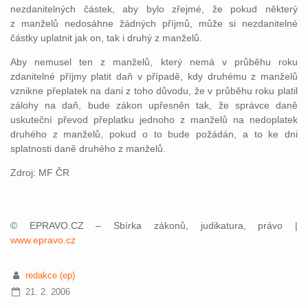
nezdanitelných částek, aby bylo zřejmé, že pokud některý
z manželů nedosáhne žádných příjmů, může si nezdanitelné
částky uplatnit jak on, tak i druhý z manželů.
Aby nemusel ten z manželů, který nemá v průběhu roku
zdanitelné příjmy platit daň v případě, kdy druhému z manželů
vznikne přeplatek na dani z toho důvodu, že v průběhu roku platil
zálohy na daň, bude zákon upřesněn tak, že správce daně
uskuteční převod přeplatku jednoho z manželů na nedoplatek
druhého z manželů, pokud o to bude požádán, a to ke dni
splatnosti daně druhého z manželů.
Zdroj: MF ČR
© EPRAVO.CZ – Sbírka zákonů, judikatura, právo |
www.epravo.cz
redakce (ep)
21. 2. 2006