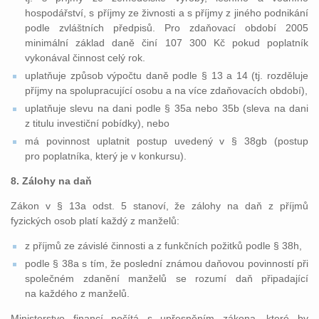
hospodářství, s příjmy ze živnosti a s příjmy z jiného podnikání
podle zvláštních předpisů. Pro zdaňovací období 2005
minimální základ daně činí 107 300 Kč pokud poplatník
vykonával činnost celý rok.
uplatňuje způsob výpočtu daně podle § 13 a 14 (tj. rozděluje
příjmy na spolupracující osobu a na více zdaňovacích období),
uplatňuje slevu na dani podle § 35a nebo 35b (sleva na dani
z titulu investiční pobídky), nebo
má povinnost uplatnit postup uvedený v § 38gb (postup
pro poplatníka, který je v konkursu).
8. Zálohy na daň
Zákon v § 13a odst. 5 stanoví, že zálohy na daň z příjmů
fyzických osob platí každý z manželů:
z příjmů ze závislé činnosti a z funkčních požitků podle § 38h,
podle § 38a s tím, že poslední známou daňovou povinností při
společném zdanění manželů se rozumí daň připadající
na každého z manželů.
Ministerstvo financí počítá s upřesněním zákona, které by