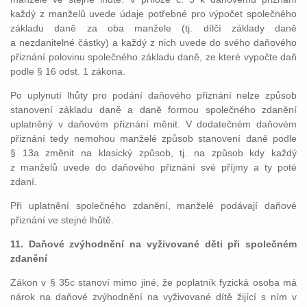
každý z manželů uvede údaje potřebné pro výpočet společného
základu daně za oba manžele (tj. dílčí základy daně
a nezdanitelné částky) a každý z nich uvede do svého daňového
přiznání polovinu společného základu daně, ze které vypočte daň
podle § 16 odst. 1 zákona.
Po uplynutí lhůty pro podání daňového přiznání nelze způsob
stanovení základu daně a daně formou společného zdanění
uplatněný v daňovém přiznání měnit. V dodatečném daňovém
přiznání tedy nemohou manželé způsob stanovení daně podle
§ 13a změnit na klasický způsob, tj. na způsob kdy každý
z manželů uvede do daňového přiznání své příjmy a ty poté
zdaní.
Při uplatnění společného zdanění, manželé podávají daňové
přiznání ve stejné lhůtě.
11. Daňové zvýhodnění na vyživované děti při společném
zdanění
Zákon v § 35c stanoví mimo jiné, že poplatník fyzická osoba má
nárok na daňové zvýhodnění na vyživované dítě žijící s ním v