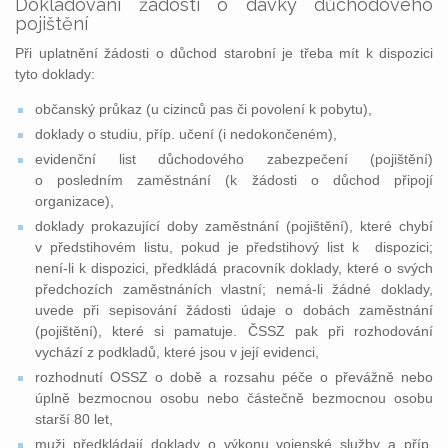
Dokladování žádostí o dávky důchodového
pojištění
Při uplatnění žádosti o důchod starobní je třeba mít k dispozici
tyto doklady:
občanský průkaz (u cizinců pas či povolení k pobytu),
doklady o studiu, příp. učení (i nedokončeném),
evidenční list důchodového zabezpečení (pojištění)
o posledním zaměstnání (k žádosti o důchod připojí
organizace),
doklady prokazující doby zaměstnání (pojištění), které chybí
v předstihovém listu, pokud je předstihový list k dispozici;
není-li k dispozici, předkládá pracovník doklady, které o svých
předchozích zaměstnáních vlastní; nemá-li žádné doklady,
uvede při sepisování žádosti údaje o dobách zaměstnání
(pojištění), které si pamatuje. ČSSZ pak při rozhodování
vychází z podkladů, které jsou v její evidenci,
rozhodnutí OSSZ o době a rozsahu péče o převážně nebo
úplně bezmocnou osobu nebo částečně bezmocnou osobu
starší 80 let,
muži předkládají doklady o výkonu vojenské služby a příp.