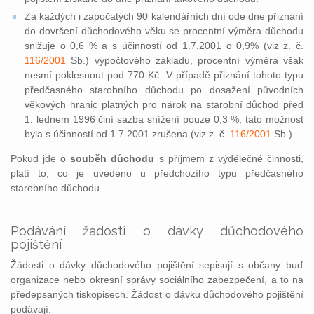
Za každých i započatých 90 kalendářních dní ode dne přiznání
do dovršení důchodového věku se procentní výměra důchodu
snižuje o 0,6 % a s účinností od 1.7.2001 o 0,9% (viz z. č.
116/2001
Sb.) výpočtového základu, procentní výměra však
nesmí poklesnout pod 770 Kč. V případě přiznání tohoto typu
předčasného starobního důchodu po dosažení původních
věkových hranic platných pro nárok na starobní důchod před
1. lednem 1996 činí sazba snížení pouze 0,3 %; tato možnost
byla s účinností od 1.7.2001 zrušena (viz z. č.
116/2001
Sb.).
Pokud jde o
souběh důchodu
s příjmem z výdělečné činnosti,
platí to, co je uvedeno u předchozího typu předčasného
starobního důchodu.
Podávání žádosti o dávky důchodového
pojištění
Žádosti o dávky důchodového pojištění sepisují s občany buď
organizace nebo okresní správy sociálního zabezpečení, a to na
předepsaných tiskopisech. Žádost o dávku důchodového pojištění
podávají: