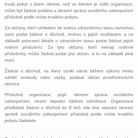
trvalý pobyt v jiném okrese, než ve kterém je sídlo organizace,
může být žádost podána u okresní správy sociálního zabezpečení
příslušné podle místa trvalého pobytu.
Za občany, kteří vzhledem ke svému zdravotnímu stavu nemohou
sami podat žádost o důchod, mohou s jejich souhlasem a na
základě potvrzení lékaře o zdravotním stavu podat žádost jejich
rodinní příslušníci. Za tyto občany, kteří nemají rodinné
příslušníky, může žádost podat jiný občan, a to na základě plné
moci.
Žádost o důchod, na který vznikl nárok během výkonu trestu
odnětí svobody nebo vazby, podává občan prostřednictvím
věznice.
Příslušná organizace, popř. okresní správa sociálního
zabezpečení, nesmí sepsání žádosti odmítnout. Organizace
předkládá žádost o důchod do 8 dnů ode dne sepsání okresní
správě sociálního zabezpečení příslušné podle místa trvalého
pobytu žadatele.