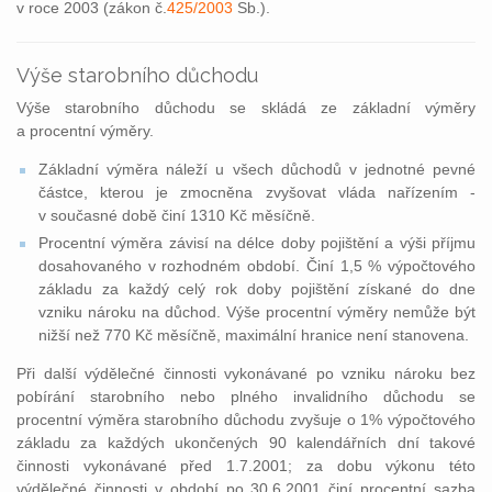
v roce 2003 (zákon č.
425/2003
Sb.).
Výše starobního důchodu
Výše starobního důchodu se skládá ze základní výměry
a procentní výměry.
Základní výměra náleží u všech důchodů v jednotné pevné
částce, kterou je zmocněna zvyšovat vláda nařízením -
v současné době činí 1310 Kč měsíčně.
Procentní výměra závisí na délce doby pojištění a výši příjmu
dosahovaného v rozhodném období. Činí 1,5 % výpočtového
základu za každý celý rok doby pojištění získané do dne
vzniku nároku na důchod. Výše procentní výměry nemůže být
nižší než 770 Kč měsíčně, maximální hranice není stanovena.
Při další výdělečné činnosti vykonávané po vzniku nároku bez
pobírání starobního nebo plného invalidního důchodu se
procentní výměra starobního důchodu zvyšuje o 1% výpočtového
základu za každých ukončených 90 kalendářních dní takové
činnosti vykonávané před 1.7.2001; za dobu výkonu této
výdělečné činnosti v období po 30.6.2001 činí procentní sazba