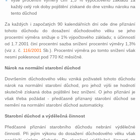
výše procentní výměry činí 1,5 % výpočtového základu za
každý celý rok doby pojištění získané do dne vzniku nároku na
tento důchod
Za každých i započatých 90 kalendářních dní ode dne přiznání
tohoto důchodu do dosažení důchodového věku se jeho
procentní výměra snižuje o 1% výpočtového základu; s účinností
od 1.7.2001 činí procentní sazba snížení procentní výměry 1,3%
(viz z. č.
116/2001
Sb.). Procentní výměra po tomto snížení však
nesmí poklesnout pod 770 Kč měsíčně.
Nárok na normální starobní důchod
Dovršením důchodového věku vzniká poživateli tohoto důchodu
nárok na normální starobní důchod, pro jehož výši se hodnotí
skutečně získaná doba pojištění bez snížení. O jeho přiznání je
však třeba požádat - předčasně přiznaný starobní důchod se
nemění na normální starobní důchod automaticky.
Starobní důchod a výdělečná činnost
Předčasné přiznání starobního důchodu nebrání výdělečné
činnosti. Při jejím výkonu do dosažení důchodového věku však