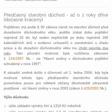
Předčasný starobní důchod - až o 2 roky dříve
(dočasně krácený)
Pojištěnec má podle § 30 zákona nárok na starobní důchod před
dosažením důchodového věku, jestliže získal dobu pojištění
nejméně 25 let, byl veden nepřetržitě po dobu nejméně 180
kalendářních dnů v evidenci uchazečů o zaměstnání u úřadu
práce a do dosažení důchodového věku mu
chybí nejvýše dva
roky
. Tato původní možnost byla rozšířena zákonem
č.
134/1997
Sb. - viz "Hlavní změny v důchodovém pojištění
schválené v roce 1997".
K zásadní změně došlo s účinností od 1. ledna 2004, kdy byla
možnost tohoto typu předčasného starobního důchodu
ponechána pouze pro některé občany dlouhodobě zdravotně
postižené - viz hlavní změny v roce 2003 (zákon č.
425/2003
Sb.).
Výše důchodu
výše základní výměry činí á 1310 Kč měsíčně