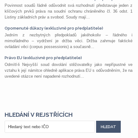
Povinnost soudů řádně odůvodnit svá rozhodnutí představuje jeden z
klíčových prvků práva na soudní ochranu chráněného čl. 36 odst. 1
Listiny základních práv a svobod. Soudy mají...
Opomenuté důkazy (exkluzivně pro předplatitele)
Jedním z nezbytných předpokladů jakéhokoliv – řádného i
mimořádného – vydržení je držba věci. Držba zahrnuje faktické
ovládání věci (corpus possessionis) a současně...
Právo EU (exkluzivně pro předplatitele)
Odmítl-li Nejvyšší soud dovolání stěžovatelky jako nepřípustné ve
vztahu k její námitce ohledně aplikace práva EU s odůvodněním, že na
uvedené otázce není napadené rozhodnutí...
HLEDÁNÍ V REJSTŘÍCÍCH