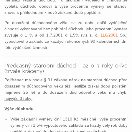
nenáleží výplata důchodu. Po skončení výdělečné činnosti se
výplata důchodu obnoví a výše procentní výměry se stanoví
znovu s přihlédnutím k nově získané době pojištění.
Po dosažení důchodového věku se za dobu další výdělečné
činnosti vykonávané bez pobírání důchodu jeho procentní výměra
zvyšuje o 1 % a od 1.7.2001 o 1,5% (viz z. č.
116/2001
Sb.)
výpočtového základu za každých ukončených 90 kalendářních dní
této výdělečné činnosti.
Předčasný starobní důchod - až o 3 roky dříve
(trvale krácený)
Pojištěnec má podle § 31 zákona nárok na starobní důchod před
dosažením důchodového věku též, jestliže získal dobu pojištění
nejméně 25 let a
do dosažení důchodového věku mu chybí
nejvýše 3 roky:
Výše důchodu
Výše základní výměry činí 1310 Kč měsíčně, výše procentní
výměry činí 1,5% výpočtového základu za každý celý rok doby
pojištění získané do dne přiznání takového důchodu.