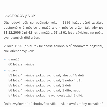
Důchodový věk
Důchodový věk se počínaje rokem 1996 každoročně zvyšuje
postupně o 2 měsíce u mužů a o 4 měsíce u žen tak, aby
po
31.12.2006
činil
62 let
u mužů a
57 až 61 let
v závislosti na počtu
vychovaných dětí u žen.
V roce 1996 (první rok účinnosti zákona o důchodovém pojištění)
činil důchodový věk:
u mužů
60 let a 2 měsíce
u žen
53 let a 4 měsíce, pokud vychovaly alespoň 5 dětí
54 let a 4 měsíce, pokud vychovaly 3 nebo 4 děti
55 let a 4 měsíce, pokud vychovaly 2 děti
56 let a 4 měsíce, pokud vychovaly 1 dítě, nebo
57 let a 4 měsíce, pokud nevychovaly žádné dítě.
Další zvyšování důchodového věku - viz hlavní změny schválené