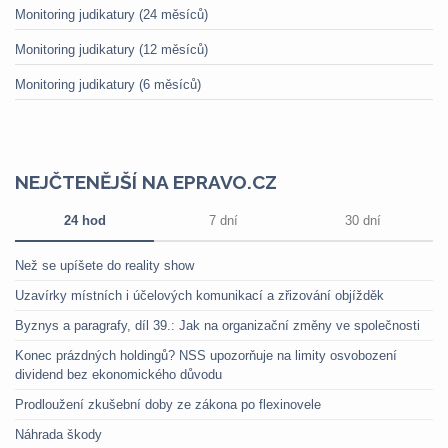
Monitoring judikatury (24 měsíců)
Monitoring judikatury (12 měsíců)
Monitoring judikatury (6 měsíců)
NEJČTENĚJŠÍ NA EPRAVO.CZ
24 hod
7 dní
30 dní
Než se upíšete do reality show
Uzavírky místních i účelových komunikací a zřizování objížděk
Byznys a paragrafy, díl 39.: Jak na organizační změny ve společnosti
Konec prázdných holdingů? NSS upozorňuje na limity osvobození
dividend bez ekonomického důvodu
Prodloužení zkušební doby ze zákona po flexinovele
Náhrada škody