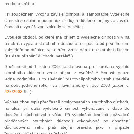
na dobu určitou.
Při souběžném výkonu závislé činnosti a samostatné výdělečné
činnosti se splnění podmínek sleduje odděleně, příjmy ze závislé
činnosti a vyměřovací základy se nesčítají.
Dvouleté období, po které má příjem z výdělečné činnosti vliv na
nárok na výplatu starobního důchodu, se počítá od prvního dne
kalendářního měsíce, ve kterém vznikl nárok na starobní důchod
(na datu přiznání důchodu nezáleží).
S účinností od 1. ledna 2004 je stanovena pro nárok na výplatu
starobního důchodu vedle příjmu z výdělečné činnosti pouze
jedna podmínka, a to sjednání pracovněprávního vztahu nejdéle
na dobu jednoho roku - viz hlavní změny v roce 2003 (zákon č.
425/2003
Sb.).
Výplata obou typů předčasně poskytovaného starobního důchodu
nenáleží při další výdělečné činnosti vykonávané v době do
dosažení důchodového věku. Při výdělečné činnosti poživatelů
předčasných starobních důchodů vykonávané po dosažení
důchodového věku platí stejná pravidla jako v případě
"normálních" starobních důchodů.