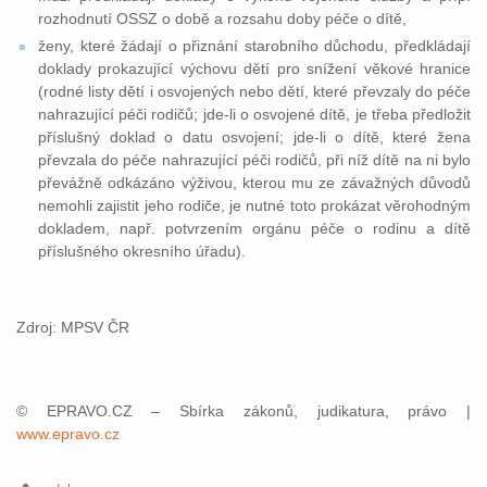
rozhodnutí OSSZ o době a rozsahu doby péče o dítě,
ženy, které žádají o přiznání starobního důchodu, předkládají
doklady prokazující výchovu dětí pro snížení věkové hranice
(rodné listy dětí i osvojených nebo dětí, které převzaly do péče
nahrazující péči rodičů; jde-li o osvojené dítě, je třeba předložit
příslušný doklad o datu osvojení; jde-li o dítě, které žena
převzala do péče nahrazující péči rodičů, při níž dítě na ni bylo
převážně odkázáno výživou, kterou mu ze závažných důvodů
nemohli zajistit jeho rodiče, je nutné toto prokázat věrohodným
dokladem, např. potvrzením orgánu péče o rodinu a dítě
příslušného okresního úřadu).
Zdroj: MPSV ČR
© EPRAVO.CZ – Sbírka zákonů, judikatura, právo |
www.epravo.cz