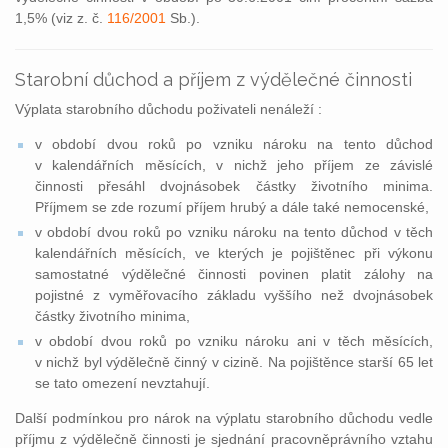
1,5% (viz z. č.
116/2001
Sb.).
Starobní důchod a příjem z výdělečné činnosti
Výplata starobního důchodu poživateli nenáleží :
v období dvou roků po vzniku nároku na tento důchod
v kalendářních měsících, v nichž jeho příjem ze závislé
činnosti přesáhl dvojnásobek částky životního minima.
Příjmem se zde rozumí příjem hrubý a dále také nemocenské,
v období dvou roků po vzniku nároku na tento důchod v těch
kalendářních měsících, ve kterých je pojištěnec při výkonu
samostatné výdělečné činnosti povinen platit zálohy na
pojistné z vyměřovacího základu vyššího než dvojnásobek
částky životního minima,
v období dvou roků po vzniku nároku ani v těch měsících,
v nichž byl výdělečně činný v cizině. Na pojištěnce starší 65 let
se tato omezení nevztahují.
Další podmínkou pro nárok na výplatu starobního důchodu vedle
příjmu z výdělečně činnosti je sjednání pracovněprávního vztahu