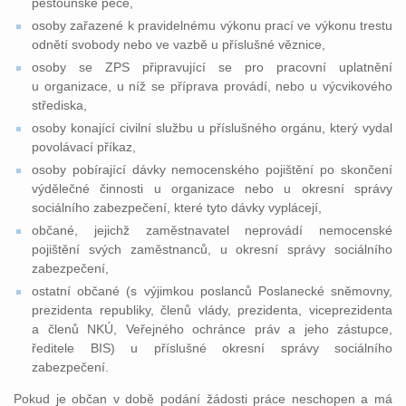
pěstounské péče,
osoby zařazené k pravidelnému výkonu prací ve výkonu trestu
odnětí svobody nebo ve vazbě u příslušné věznice,
osoby se ZPS připravující se pro pracovní uplatnění
u organizace, u níž se příprava provádí, nebo u výcvikového
střediska,
osoby konající civilní službu u příslušného orgánu, který vydal
povolávací příkaz,
osoby pobírající dávky nemocenského pojištění po skončení
výdělečné činnosti u organizace nebo u okresní správy
sociálního zabezpečení, které tyto dávky vyplácejí,
občané, jejichž zaměstnavatel neprovádí nemocenské
pojištění svých zaměstnanců, u okresní správy sociálního
zabezpečení,
ostatní občané (s výjimkou poslanců Poslanecké sněmovny,
prezidenta republiky, členů vlády, prezidenta, viceprezidenta
a členů NKÚ, Veřejného ochránce práv a jeho zástupce,
ředitele BIS) u příslušné okresní správy sociálního
zabezpečení.
Pokud je občan v době podání žádosti práce neschopen a má