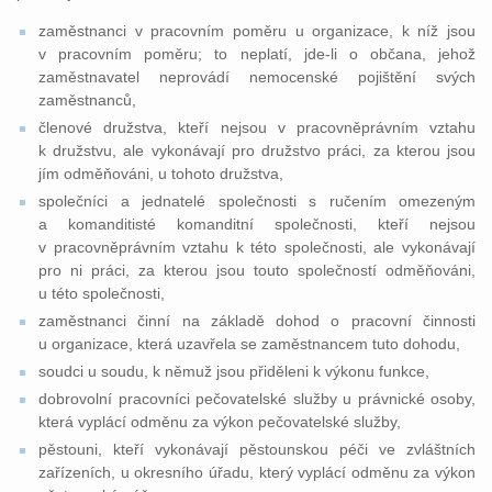
zaměstnanci v pracovním poměru u organizace, k níž jsou
v pracovním poměru; to neplatí, jde-li o občana, jehož
zaměstnavatel neprovádí nemocenské pojištění svých
zaměstnanců,
členové družstva, kteří nejsou v pracovněprávním vztahu
k družstvu, ale vykonávají pro družstvo práci, za kterou jsou
jím odměňováni, u tohoto družstva,
společníci a jednatelé společnosti s ručením omezeným
a komanditisté komanditní společnosti, kteří nejsou
v pracovněprávním vztahu k této společnosti, ale vykonávají
pro ni práci, za kterou jsou touto společností odměňováni,
u této společnosti,
zaměstnanci činní na základě dohod o pracovní činnosti
u organizace, která uzavřela se zaměstnancem tuto dohodu,
soudci u soudu, k němuž jsou přiděleni k výkonu funkce,
dobrovolní pracovníci pečovatelské služby u právnické osoby,
která vyplácí odměnu za výkon pečovatelské služby,
pěstouni, kteří vykonávají pěstounskou péči ve zvláštních
zařízeních, u okresního úřadu, který vyplácí odměnu za výkon