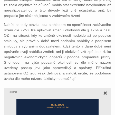
ze zcela objektivních důvodů mohla stát extrémně nevýhodnou až
nerealizovatelnou a tyto důvody leží vně účastníka, aniž by
propadla jím složená jistota v zadávacím řízení.
Nabízí se tedy otázka, zda s ohledem na specifičnost zadávacího
řízení dle ZZVZ lze aplikovat změnu okolností dle § 1764 a násl.
OZ i na situaci, kdy ke změně okolností nedojde až po podpisu
smlouvy, ale právě v době mezi podáním nabídky a podpisem
smlouvy s vybraným dodavatelem, když tento v dané době není
oprávněn svoji nabídku změnit, ani ji efektivně vzít zpět bez rizika
negativních ekonomických dopadů v podobě propadnutí jistoty.
S ohledem na výše popsané okolností se dle mého názoru
uvedený postup jeví jako spravedlivý a správný. Příslušná
ustanovení OZ jsou však definována natolik určitě, že podobnou
úvahu dle mého názoru fakticky neumožňují.
Reklama