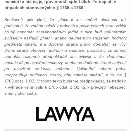
nemění to nic na její povinnosti splnit dluh. To neplatí v
případech stanovených v § 1765 a 1766“.
Současně pak platí, že
„dojde-li ke změně okolností tak
podstatné, že změna založí v právech a povinnostech stran zvlášť
hrubý nepoměr znevýhodněním jedné z nich buď neúměrným
zvýšením nákladů plnění, anebo neúměrným snížením hodnoty
předmětu plnění, má dotčená strana právo domáhat se vůči
druhé straně obnovení jednání o smlouvě, prokáže-li, že změnu
nemohla rozumně předpokládat ani ovlivnit a že skutečnost
nastala až po uzavření smlouvy, anebo se dotčené straně stala až
po uzavření smlouvy známou. Uplatnění tohoto práva
neopravňuje dotčenou stranu, aby odložila plnění“
, a to dle §
1765 odst. 1 OZ. V tomto textu budeme předpokládat, že nedošlo
k výhradě ve smyslu § 1765 odst. 2 OZ (tj. k převzetí nebezpečí
změny okolností).