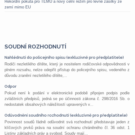
Rekordní pokuta pro TEMU a nový celní režim pro levné zásilky ze
zemí mimo EU
SOUDNÍ ROZHODNUTÍ
Nahlédnutí do policejního spisu (exkluzivně pro předplatitele)
Rodiči nezletilého dítěte, který je nositelem rodičovské odpovědnosti v
plném rozsahu, nelze odepřít přístup do policejního spisu, vedeného z
důvodu zranění nezletilého dítěte,...
Odpor
Pokud není k podání v elektronické podobě připojen podpis podle
zvláštních předpisů, jedná se po účinnosti zákona č. 298/2016 Sb. o
nedostatek obsahových náležitostí upravených v...
Odůvodnění soudního rozhodnutí (exkluzivně pro předplatitele)
Povinnost soudů řádně odůvodnit svá rozhodnutí představuje jeden z
klíčových prvků práva na soudní ochranu chráněného čl. 36 odst. 1
Listiny základních práv a svobod. Soudy mají...