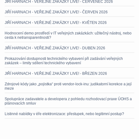
JIŘÍ HARNACH - VEŘEJNÉ ZAKÁZKY LIVE! - ČERVENEC 2026
JIŘÍ HARNACH - VEŘEJNÉ ZAKÁZKY LIVE! - ČERVEN 2026
JIŘÍ HARNACH - VEŘEJNÉ ZAKÁZKY LIVE! - KVĚTEN 2026
Hodnocení demo prostředí v IT veřejných zakázkách: užitečný nástroj, nebo
cesta k netransparentnosti?
JIŘÍ HARNACH - VEŘEJNÉ ZAKÁZKY LIVE! - DUBEN 2026
Prokazování dostupnosti technického vybavení při zadávání veřejných
zakázek – limity sdílení technického vybavení
JIŘÍ HARNACH - VEŘEJNÉ ZAKÁZKY LIVE! - BŘEZEN 2026
Zdrojové kódy jako „pojistka“ proti vendor-lock-inu: judikatorní korekce a její
meze
Spolupráce zadavatele a developera z pohledu rozhodovací praxe ÚOHS a
plánovacích smluv
Listinné nabídky v éře elektronizace: přestupek, nebo legitimní postup?