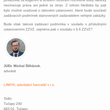
považovat za kogentní a smluvní rozšíření rozhodné doby fakticky
neomezuje práva ani jedné ze stran. Z tohoto hlediska by pak
bylo možné uvažovat o takovém ustanovení, které bude součástí
zadávacích podmínek stanovených zadavatelem veřejné zakázky.
Bude však taková zadávací podmínka v souladu s příslušnými
ustanoveními ZZVZ, zejména pak v souladu s § 6 ZZVZ?
JUDr. Michal Šilhánek
,
advokát
LAWYA, advokátní kancelář s.r.o.
Sídlo:
Tučapy 240
683 01, Tučapy