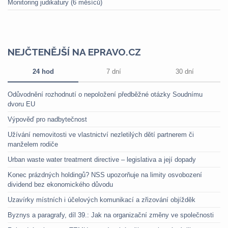
Monitoring judikatury (6 měsíců)
NEJČTENĚJŠÍ NA EPRAVO.CZ
24 hod
7 dní
30 dní
Odůvodnění rozhodnutí o nepoložení předběžné otázky Soudnímu
dvoru EU
Výpověď pro nadbytečnost
Užívání nemovitosti ve vlastnictví nezletilých dětí partnerem či
manželem rodiče
Urban waste water treatment directive – legislativa a její dopady
Konec prázdných holdingů? NSS upozorňuje na limity osvobození
dividend bez ekonomického důvodu
Uzavírky místních i účelových komunikací a zřizování objížděk
Byznys a paragrafy, díl 39.: Jak na organizační změny ve společnosti