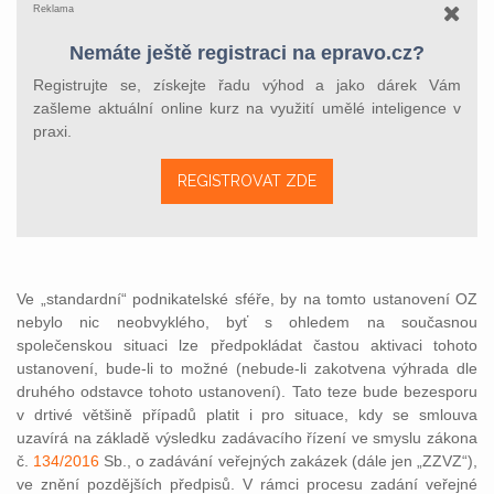
Reklama
Nemáte ještě registraci na epravo.cz?
Registrujte se, získejte řadu výhod a jako dárek Vám
zašleme aktuální online kurz na využití umělé inteligence v
praxi.
REGISTROVAT ZDE
Ve „standardní“ podnikatelské sféře, by na tomto ustanovení OZ
nebylo nic neobvyklého, byť s ohledem na současnou
společenskou situaci lze předpokládat častou aktivaci tohoto
ustanovení, bude-li to možné (nebude-li zakotvena výhrada dle
druhého odstavce tohoto ustanovení). Tato teze bude bezesporu
v drtivé většině případů platit i pro situace, kdy se smlouva
uzavírá na základě výsledku zadávacího řízení ve smyslu zákona
č.
134/2016
Sb., o zadávání veřejných zakázek (dále jen „ZZVZ“),
ve znění pozdějších předpisů. V rámci procesu zadání veřejné