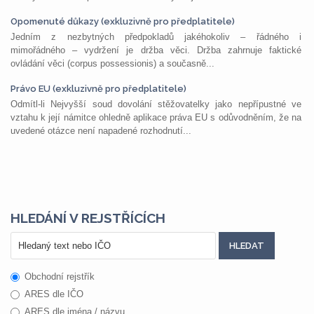
Opomenuté důkazy (exkluzivně pro předplatitele)
Jedním z nezbytných předpokladů jakéhokoliv – řádného i
mimořádného – vydržení je držba věci. Držba zahrnuje faktické
ovládání věci (corpus possessionis) a současně...
Právo EU (exkluzivně pro předplatitele)
Odmítl-li Nejvyšší soud dovolání stěžovatelky jako nepřípustné ve
vztahu k její námitce ohledně aplikace práva EU s odůvodněním, že na
uvedené otázce není napadené rozhodnutí...
HLEDÁNÍ V REJSTŘÍCÍCH
Obchodní rejstřík
ARES dle IČO
ARES dle jména / názvu