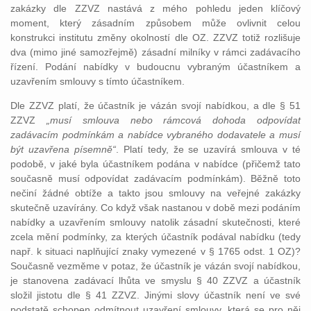
zakázky dle ZZVZ nastává z mého pohledu jeden klíčový
moment, který zásadním způsobem může ovlivnit celou
konstrukci institutu změny okolností dle OZ. ZZVZ totiž rozlišuje
dva (mimo jiné samozřejmě) zásadní milníky v rámci zadávacího
řízení. Podání nabídky v budoucnu vybraným účastníkem a
uzavřením smlouvy s tímto účastníkem.
Dle ZZVZ platí, že účastník je vázán svojí nabídkou, a dle § 51
ZZVZ
„musí smlouva nebo rámcová dohoda odpovídat
zadávacím podmínkám a nabídce vybraného dodavatele a musí
být uzavřena písemně“
. Platí tedy, že se uzavírá smlouva v té
podobě, v jaké byla účastníkem podána v nabídce (přičemž tato
současně musí odpovídat zadávacím podmínkám). Běžně toto
nečiní žádné obtíže a takto jsou smlouvy na veřejné zakázky
skutečně uzavírány. Co když však nastanou v době mezi podáním
nabídky a uzavřením smlouvy natolik zásadní skutečnosti, které
zcela mění podmínky, za kterých účastník podával nabídku (tedy
např. k situaci naplňující znaky vymezené v § 1765 odst. 1 OZ)?
Současně vezměme v potaz, že účastník je vázán svojí nabídkou,
je stanovena zadávací lhůta ve smyslu § 40 ZZVZ a účastník
složil jistotu dle § 41 ZZVZ. Jinými slovy účastník není ve své
podstatě schopen odmítnout uzavření smlouvy, která se pro něj