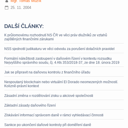
Mgr. Tomáš Mužík
25. 11. 2004
DALŠÍ ČLÁNKY:
K průlomovému rozhodnutí NS ČR ve věci práv dlužníků ze vztahů
zajištěných finančními zárukami
NSS sjednotil judikaturu ve věci odvodu za porušení dotačních pravidel
Formální náležitosti zastoupení v daňovém řízení v kontextu rozsudku
Nejvyššího správního soudu, čj. 4 Afs 353/2018-37, ze dne 18. února 2019
Jak se připravit na daňovou kontrolu z finančního úřadu
Nespoutaný blockchain nebo virtuální El Dorado neomezených možností.
Kolizně-právní kontext
Zásadní změna v rozdělování zisku u akciové společnosti
Základní zásady daňového řízení
Získávání informací správcem daně v rámci vyhledávací činnosti
Sankce po ukončení daňové kontroly při doměření daně