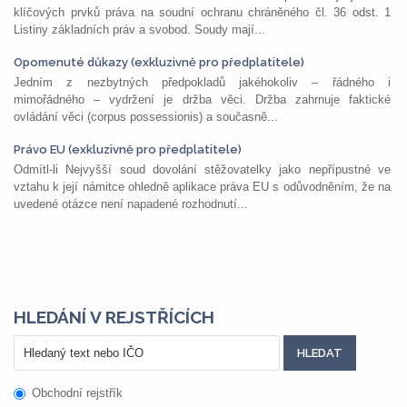
klíčových prvků práva na soudní ochranu chráněného čl. 36 odst. 1
Listiny základních práv a svobod. Soudy mají...
Opomenuté důkazy (exkluzivně pro předplatitele)
Jedním z nezbytných předpokladů jakéhokoliv – řádného i
mimořádného – vydržení je držba věci. Držba zahrnuje faktické
ovládání věci (corpus possessionis) a současně...
Právo EU (exkluzivně pro předplatitele)
Odmítl-li Nejvyšší soud dovolání stěžovatelky jako nepřípustné ve
vztahu k její námitce ohledně aplikace práva EU s odůvodněním, že na
uvedené otázce není napadené rozhodnutí...
HLEDÁNÍ V REJSTŘÍCÍCH
Obchodní rejstřík