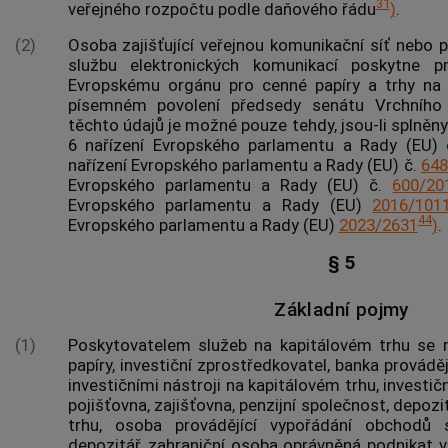
31
veřejného rozpočtu podle daňového řádu
)
.
(2)
Osoba zajišťující veřejnou komunikační síť nebo 
službu elektronických komunikací poskytne pr
Evropskému orgánu pro cenné papíry a trhy na
písemném povolení předsedy senátu Vrchního 
těchto údajů je možné pouze tehdy, jsou-li splněny
6 nařízení Evropského parlamentu a Rady (EU)
nařízení Evropského parlamentu a Rady (EU) č.
648
Evropského parlamentu a Rady (EU) č.
600/20
Evropského parlamentu a Rady (EU)
2016/101
44
Evropského parlamentu a Rady (EU)
2023/2631
)
.
§ 5
Základní pojmy
(1)
Poskytovatelem služeb na kapitálovém trhu se
papíry, investiční zprostředkovatel, banka provádě
investičními nástroji na kapitálovém trhu, investič
pojišťovna, zajišťovna, penzijní společnost, depoz
trhu, osoba provádějící vypořádání obchodů s
depozitář, zahraniční osoba oprávněná podnikat 