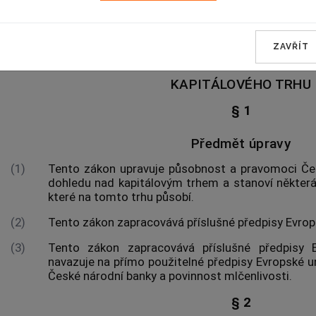
HLAVA I
ZAVŘÍT
PŮSOBNOST A PRAVOMOCI ČESKÉ NÁRODN
KAPITÁLOVÉHO TRHU
§ 1
Předmět úpravy
(1)
Tento zákon upravuje působnost a pravomoci Čes
dohledu nad kapitálovým trhem a stanoví některá 
které na tomto trhu působí.
(2)
Tento zákon zapracovává příslušné předpisy Evrop
(3)
Tento zákon zapracovává příslušné předpisy 
navazuje na přímo použitelné předpisy Evropské u
České národní banky a povinnost mlčenlivosti.
§ 2