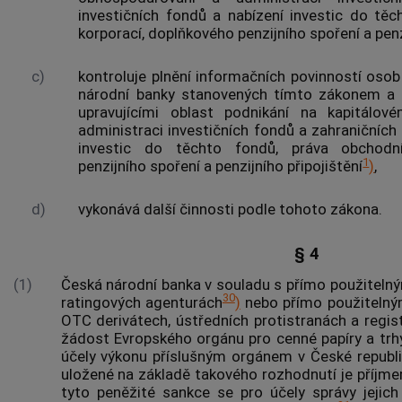
investičních fondů a nabízení investic do tě
korporací, doplňkového penzijního spoření a penz
c)
kontroluje plnění informačních povinností oso
národní banky stanovených tímto zákonem a z
upravujícími oblast podnikání na kapitálov
administraci investičních fondů a zahraničních 
investic do těchto fondů, práva obchodní
1
penzijního spoření a penzijního připojištění
)
,
d)
vykonává další činnosti podle tohoto zákona.
§ 4
(1)
Česká národní banka v souladu s přímo použiteln
30
ratingových agenturách
)
nebo přímo použitelný
OTC derivátech, ústředních protistranách a regi
žádost Evropského orgánu pro cenné papíry a trhy
účely výkonu příslušným orgánem v České republi
uložené na základě takového rozhodnutí je příjme
tyto peněžité sankce se pro účely správy jejich 