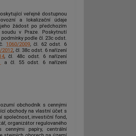
poskytující veřejně dostupnou
ovozní a lokalizační údaje
 jeho žádost po předchozím
soudu v Praze. Poskytnutí
 podmínky podle čl. 23c odst.
 č.
1060/2009
, čl. 62 odst. 6
/2012
, čl. 38c odst. 6 nařízení
14
, čl. 48c odst. 6 nařízení
1
a čl. 55 odst. 6 nařízení
 rozumí obchodník s cennými
jící obchody na vlastní účet s
ní společnost, investiční fond,
itář, organizátor regulovaného
 cennými papíry, centrální
ve stejných oborech na území