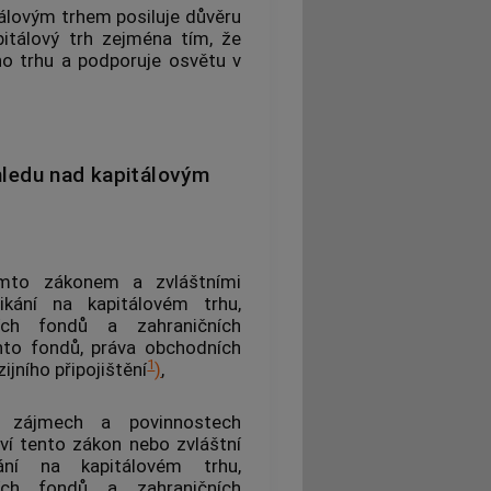
álovým trhem posiluje důvěru
pitálový trh zejména tím, že
ého trhu a podporuje osvětu v
hledu nad kapitálovým
mto zákonem a zvláštními
ikání na kapitálovém trhu,
ních fondů a zahraničních
chto fondů, práva obchodních
1
ijního připojištění
)
,
h zájmech a povinnostech
ví tento zákon nebo zvláštní
kání na kapitálovém trhu,
ních fondů a zahraničních