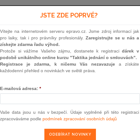
Aktuální znění
od 15. 2. 2025 - 9. 7. 2026
JSTE ZDE POPRVÉ?
Vítejte na internetovém serveru epravo.cz. Jsme zdroj informací jak
15
pro laiky, tak i pro právníky profesionály.
Zaregistrujte se u nás a
získejte zdarma řadu výhod.
ZÁKON
Protože si vážíme Vašeho zájmu, dostanete k registraci
dárek v
podobě unikátního online kurzu "Taktika jednání o smlouvách".
ze dne 13. ledna 1998
Registrace je zdarma, k ničemu Vás nezavazuje
a získáte
každodenní přehled o novinkách ve světě práva.
o dohledu v oblasti kapitálového trhu
a o změně a d
E-mailová adresa:
*
Parlament se usnesl na tomto zákoně České rep
Vaše data jsou u nás v bezpečí. Údaje vyplněné při této registraci
zpracováváme podle
podmínek zpracování osobních údajů
ČÁST PRVNÍ
DOHLED V OBLASTI KAPITÁLOV