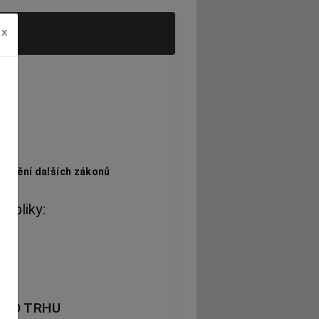
x
oplnění dalších zákonů
ubliky:
ÉHO TRHU