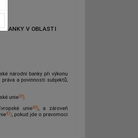
Í BANKY V OBLASTI
ké národní banky při výkonu
práva a povinnosti subjektů,
39
ské unie
)
.
40
Evropské unie
)
, a zároveň
41
nie
)
, pokud jde o pravomoci