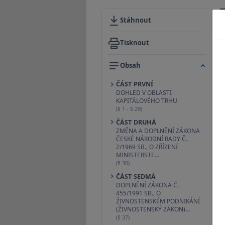
Stáhnout
Tisknout
Obsah
ČÁST PRVNÍ
DOHLED V OBLASTI
KAPITÁLOVÉHO TRHU
(§ 1 - § 29)
ČÁST DRUHÁ
ZMĚNA A DOPLNĚNÍ ZÁKONA
ČESKÉ NÁRODNÍ RADY Č.
2/1969 SB., O ZŘÍZENÍ
MINISTERSTE…
(§ 30)
ČÁST SEDMÁ
DOPLNĚNÍ ZÁKONA Č.
455/1991 SB., O
ŽIVNOSTENSKÉM PODNIKÁNÍ
(ŽIVNOSTENSKÝ ZÁKON)…
(§ 37)