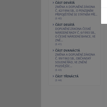
ČÁST DEVÁTÁ
ZMĚNA A DOPLNĚNÍ ZÁKONA
Č. 42/1994 SB., O PENZIJNÍM
PŘIPOJIŠTĚNÍ SE STÁTNÍM PŘÍ…
(§ 40)
ČÁST DESÁTÁ
DOPLNĚNÍ ZÁKONA ČESKÉ
NÁRODNÍ RADY Č. 6/1993 SB.,
O ČESKÉ NÁRODNÍ BANCE, VE
ZNĚ…
(§ 41)
ČÁST DVANÁCTÁ
ZMĚNA A DOPLNĚNÍ ZÁKONA
Č. 99/1963 SB., OBČANSKÝ
SOUDNÍ ŘÁD, VE ZNĚNÍ
POZDĚJŠÍC…
(§ 43)
ČÁST TŘINÁCTÁ
(§ 44)