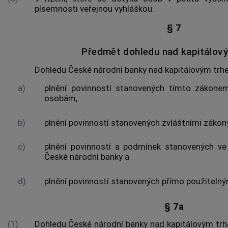
písemnosti veřejnou vyhláškou.
§ 7
Předmět dohledu nad kapitálov
Dohledu České národní banky nad kapitálovým trh
a)
plnění povinností stanovených tímto zákone
osobám,
b)
plnění povinností stanovených zvláštními zákon
c)
plnění povinností a podmínek stanovených ve
České národní banky a
d)
plnění povinností stanovených přímo použitelný
§ 7a
(1)
Dohledu České národní banky nad kapitálovým trh