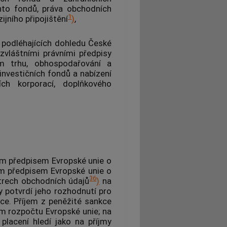
chto fondů, práva obchodních
1
ijního připojištění
)
,
b podléhajících dohledu České
vláštními právními předpisy
ém trhu, obhospodařování a
investičních fondů a nabízení
ch korporací, doplňkového
ým předpisem Evropské unie o
m předpisem Evropské unie o
36
strech obchodních údajů
)
na
 potvrdí jeho rozhodnutí pro
ce. Příjem z peněžité sankce
m rozpočtu Evropské unie; na
placení hledí jako na příjmy