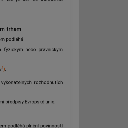
ým trhem
em podléhá
m fyzickým nebo právnickým
1
y
)
,
 vykonatelných rozhodnutích
mi předpisy Evropské unie.
em podléhá plnění povinností