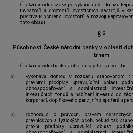
Česká národní banka při výkonu dohledu nad kapit
investorů a emitentů investičních nástrojů v ka
přispívá k ochraně investorů a rozvoji kapitálov
této oblasti.
§ 3
Působnost České národní banky v oblasti do
trhem
Česká národní banka v oblasti kapitálového trhu
a)
vykonává dohled v rozsahu stanoveném tí
právními předpisy upravujícími oblast podn
obhospodařování a administraci investič
investičních fondů a nabízení investic do tě
korporací, doplňkového penzijního spoření a penz
b)
rozhoduje o právech, právem chráněnýc
právnických a fyzických osob, pokud tak stano
právní předpisy upravující oblast podni
obhospodařování a administraci investič