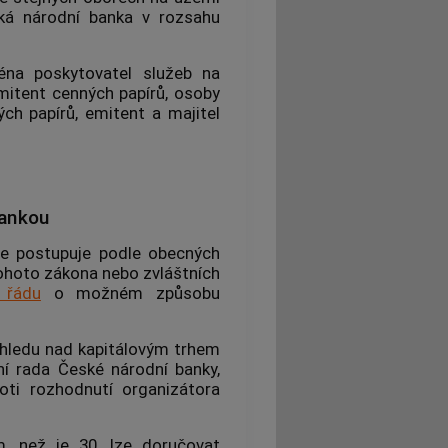
á národní banka v rozsahu
éna poskytovatel služeb na
emitent cenných papírů, osoby
ch papírů, emitent a majitel
bankou
se postupuje podle obecných
ohoto zákona nebo zvláštních
 řádu
o možném způsobu
ohledu nad kapitálovým trhem
ní rada České národní banky,
oti rozhodnutí organizátora
m, než je 30, lze doručovat