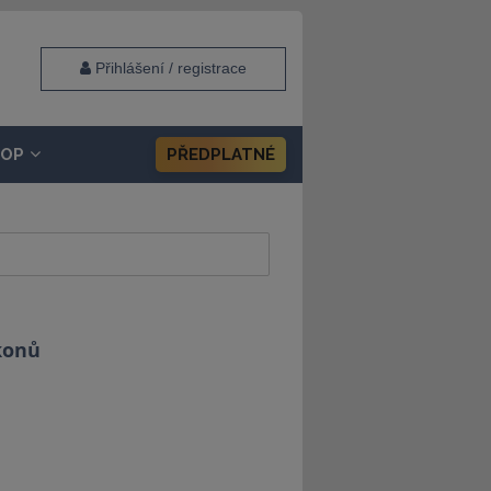
Přihlášení / registrace
HOP
PŘEDPLATNÉ
konů