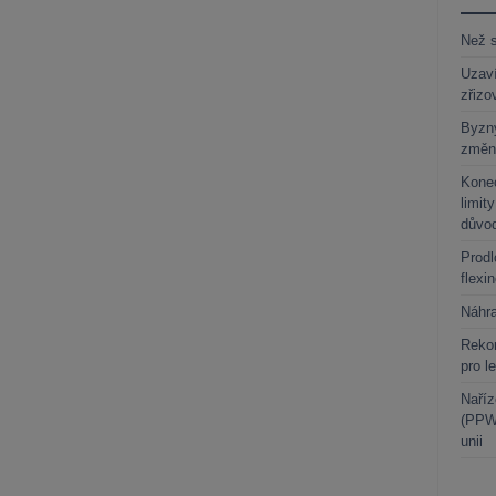
Než s
Uzaví
zřizo
Byzny
změn
Kone
limit
důvo
Prodl
flexi
Náhr
Rekor
pro l
Naříz
(PPWR
unii