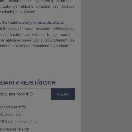
ho i mimořádného – vydržení je držba věci.
 zahrnuje faktické ovládání věci (corpus
ssionis) a současně...
o EU (exkluzivně pro předplatitele)
l-li Nejvyšší soud dovolání stěžovatelky
 nepřípustné ve vztahu k její námitce
dně aplikace práva EU s odůvodněním, že
edené otázce není napadené rozhodnutí...
DÁNÍ V REJSTŘÍCÍCH
bchodní rejstřík
RES dle IČO
RES dle jména / názvu
solvenční rejstřík