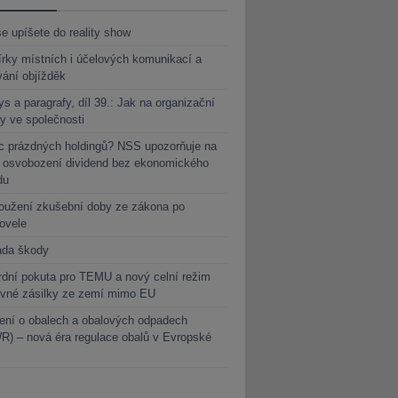
e upíšete do reality show
rky místních i účelových komunikací a
vání objížděk
s a paragrafy, díl 39.: Jak na organizační
y ve společnosti
c prázdných holdingů? NSS upozorňuje na
y osvobození dividend bez ekonomického
du
oužení zkušební doby ze zákona po
novele
ada škody
dní pokuta pro TEMU a nový celní režim
evné zásilky ze zemí mimo EU
ení o obalech a obalových odpadech
) – nová éra regulace obalů v Evropské