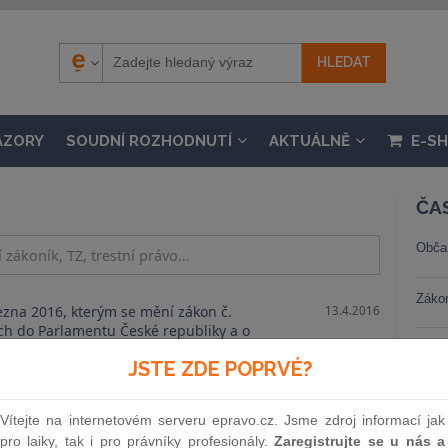
ÁZORY
SOUDNÍ ROZHODNUTÍ
AKTUÁLNĚ
E-S
ČA
Obča
Záko
zna 2016, kterým se mění zákon č.
13.4.2016
ách do Parlamentu České republiky a o
terých dalších zákonů, ve znění
Trest
JSTE ZDE POPRVÉ?
a ostatní volební zákony
Stav
/2016 Sb., kterým se mění nařízení vlády
19.9.2016
Vítejte na internetovém serveru epravo.cz. Jsme zdroj informací jak
anovení dodání zboží nebo poskytnutí
pro laiky, tak i pro právníky profesionály.
Zaregistrujte se u nás a