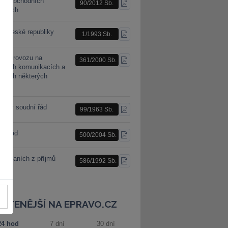
n o obchodních
90/2012 Sb.
STÁHNOUT
racích
PDF
a České republiky
1/1993 Sb.
STÁHNOUT
PDF
n o provozu na
361/2000 Sb.
STÁHNOUT
mních komunikacích a
PDF
ěnách některých
nů
nský soudní řád
99/1963 Sb.
STÁHNOUT
PDF
ní řád
500/2004 Sb.
STÁHNOUT
PDF
 o daních z příjmů
586/1992 Sb.
STÁHNOUT
PDF
JČTENĚJŠÍ NA EPRAVO.CZ
24 hod
7 dní
30 dní