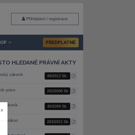
Přihlášení / registrace
HOP
PŘEDPLATNÉ
STO HLEDANÉ PRÁVNÍ AKTY
nský zákoník
89/2012 Sb.
STÁHNOUT
PDF
ník práce
262/2006 Sb.
STÁHNOUT
PDF
ní zákoník
40/2009 Sb.
STÁHNOUT
x
PDF
ební zákon
283/2021 Sb.
STÁHNOUT
PDF