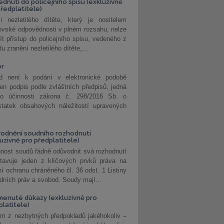
édnutí do policejního spisu (exkluzivně
předplatitele)
i nezletilého dítěte, který je nositelem
ovské odpovědnosti v plném rozsahu, nelze
ít přístup do policejního spisu, vedeného z
u zranění nezletilého dítěte,...
or
d není k podání v elektronické podobě
jen podpis podle zvláštních předpisů, jedná
o účinnosti zákona č. 298/2016 Sb. o
statek obsahových náležitostí upravených
odnění soudního rozhodnutí
luzivně pro předplatitele)
nost soudů řádně odůvodnit svá rozhodnutí
stavuje jeden z klíčových prvků práva na
í ochranu chráněného čl. 36 odst. 1 Listiny
dních práv a svobod. Soudy mají...
enuté důkazy (exkluzivně pro
platitele)
m z nezbytných předpokladů jakéhokoliv –