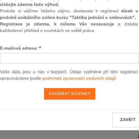
žimu přenesení daňové povinnosti, ve
Záko
získejte zdarma řadu výhod.
dpisů
korpo
Protože si vážíme Vašeho zájmu, dostanete k registraci
dárek v
podobě unikátního online kurzu "Taktika jednání o smlouvách".
Ústav
, kterým se mění zákon č. 38/2004 Sb., o
19.9.2016
Registrace je zdarma, k ničemu Vás nezavazuje
a získáte
ředkovatelích a samostatných
každodenní přehled o novinkách ve světě práva.
ých událostí a o změně živnostenského
Záko
ťovacích zprostředkovatelích a
poze
ch událostí), ve znění pozdějších
o zm
E-mailová adresa:
*
záko
Obča
Vaše data jsou u nás v bezpečí. Údaje vyplněné při této registraci
zpracováváme podle
podmínek zpracování osobních údajů
Správ
Zákon
ZAVŘÍT
NE