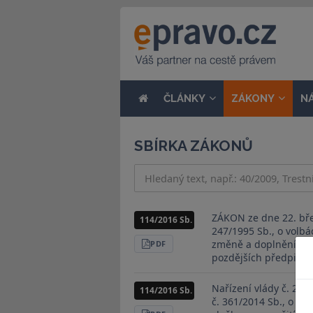
ČLÁNKY
ZÁKONY
N
SBÍRKA ZÁKONŮ
ZÁKON ze dne 22. bře
114/2016 Sb.
247/1995 Sb., o volb
změně a doplnění něk
STÁHNOUT
PDF
pozdějších předpisů, 
Nařízení vlády č. 296
114/2016 Sb.
č. 361/2014 Sb., o st