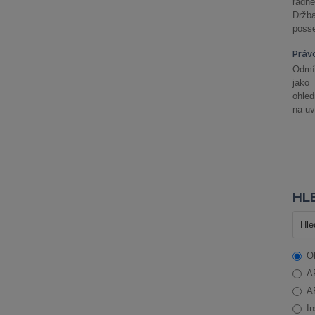
řádné
Držba
posse
Práv
Odmít
jako
ohle
na uv
HLE
O
A
A
In