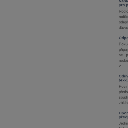
Nahl
pro 
Rodič
rodič
odepř
důvod
Odp
Poku
připo
se p
nedo
v...
Odův
(exk
Povin
před
soudn
zákla
Opom
před
Jední