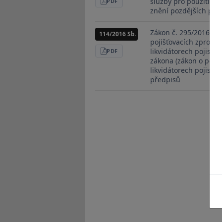
služby pro použití re
STÁHNOUT
PDF
znění pozdějších pře
Zákon č. 295/2016 Sb.
114/2016 Sb.
pojišťovacích zprost
likvidátorech pojistn
STÁHNOUT
PDF
zákona (zákon o pojiš
likvidátorech pojistný
předpisů