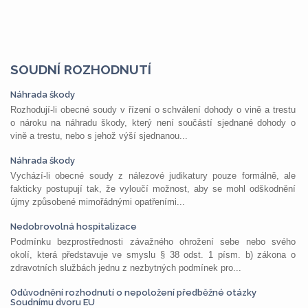
SOUDNÍ ROZHODNUTÍ
Náhrada škody
Rozhodují-li obecné soudy v řízení o schválení dohody o vině a trestu
o nároku na náhradu škody, který není součástí sjednané dohody o
vině a trestu, nebo s jehož výší sjednanou...
Náhrada škody
Vychází-li obecné soudy z nálezové judikatury pouze formálně, ale
fakticky postupují tak, že vyloučí možnost, aby se mohl odškodnění
újmy způsobené mimořádnými opatřeními...
Nedobrovolná hospitalizace
Podmínku bezprostřednosti závažného ohrožení sebe nebo svého
okolí, která představuje ve smyslu § 38 odst. 1 písm. b) zákona o
zdravotních službách jednu z nezbytných podmínek pro...
Odůvodnění rozhodnutí o nepoložení předběžné otázky
Soudnímu dvoru EU