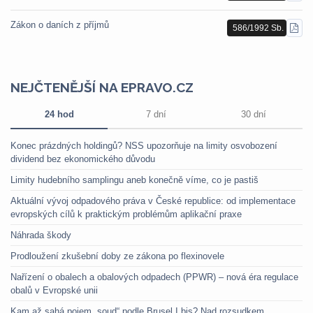
PDF
Zákon o daních z příjmů
586/1992 Sb.
STÁ
PDF
NEJČTENĚJŠÍ NA EPRAVO.CZ
24 hod
7 dní
30 dní
Konec prázdných holdingů? NSS upozorňuje na limity osvobození
dividend bez ekonomického důvodu
Limity hudebního samplingu aneb konečně víme, co je pastiš
Aktuální vývoj odpadového práva v České republice: od implementace
evropských cílů k praktickým problémům aplikační praxe
Náhrada škody
Prodloužení zkušební doby ze zákona po flexinovele
Nařízení o obalech a obalových odpadech (PPWR) – nová éra regulace
obalů v Evropské unii
Kam až sahá pojem „soud“ podle Brusel I bis? Nad rozsudkem