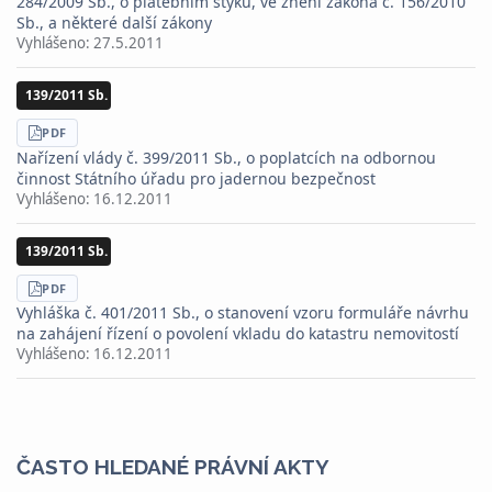
284/2009 Sb., o platebním styku, ve znění zákona č. 156/2010
Sb., a některé další zákony
Vyhlášeno:
27.5.2011
139/2011 Sb.
STÁHNOUT
PDF
Nařízení vlády č. 399/2011 Sb., o poplatcích na odbornou
činnost Státního úřadu pro jadernou bezpečnost
Vyhlášeno:
16.12.2011
139/2011 Sb.
STÁHNOUT
PDF
Vyhláška č. 401/2011 Sb., o stanovení vzoru formuláře návrhu
na zahájení řízení o povolení vkladu do katastru nemovitostí
Vyhlášeno:
16.12.2011
ČASTO HLEDANÉ PRÁVNÍ AKTY