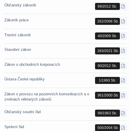
Občanský zákoník
89/2012 Sb.
STÁ
PDF
Zákoník práce
262/2006 Sb.
STÁ
PDF
Trestní zákoník
40/2009 Sb.
STÁ
PDF
Stavební zákon
283/2021 Sb.
STÁ
PDF
Zákon o obchodních korporacích
90/2012 Sb.
STÁ
PDF
Ústava České republiky
1/1993 Sb.
STÁ
PDF
Zákon o provozu na pozemních komunikacích a o
361/2000 Sb.
STÁ
změnách některých zákonů
PDF
Občanský soudní řád
99/1963 Sb.
STÁ
PDF
Správní řád
500/2004 Sb.
STÁ