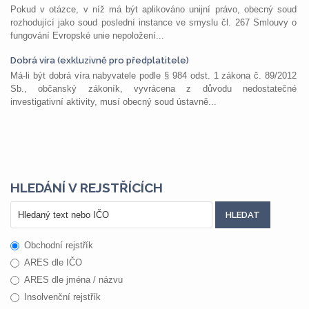
Pokud v otázce, v níž má být aplikováno unijní právo, obecný soud
rozhodující jako soud poslední instance ve smyslu čl. 267 Smlouvy o
fungování Evropské unie nepoložení...
Dobrá víra (exkluzivně pro předplatitele)
Má-li být dobrá víra nabyvatele podle § 984 odst. 1 zákona č. 89/2012
Sb., občanský zákoník, vyvrácena z důvodu nedostatečné
investigativní aktivity, musí obecný soud ústavně...
HLEDÁNÍ V REJSTŘÍCÍCH
Obchodní rejstřík
ARES dle IČO
ARES dle jména / názvu
Insolvenční rejstřík