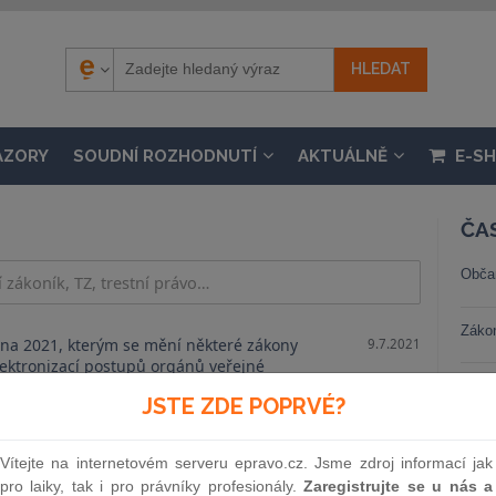
ÁZORY
SOUDNÍ ROZHODNUTÍ
AKTUÁLNĚ
E-S
ČA
Obča
Záko
na 2021, kterým se mění některé zákony
9.7.2021
 elektronizací postupů orgánů veřejné
Trest
JSTE ZDE POPRVÉ?
Stav
Vítejte na internetovém serveru epravo.cz. Jsme zdroj informací jak
pro laiky, tak i pro právníky profesionály.
Zaregistrujte se u nás a