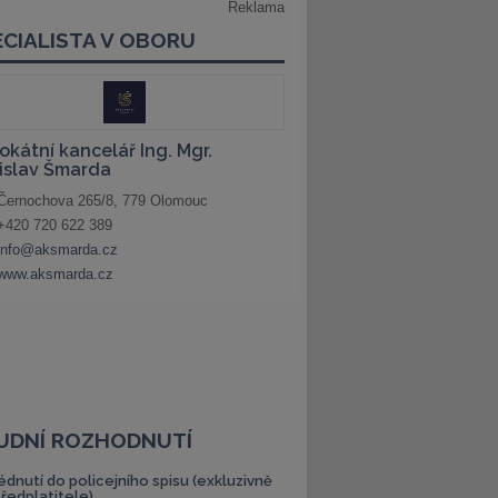
UDNÍ ROZHODNUTÍ
édnutí do policejního spisu (exkluzivně
předplatitele)