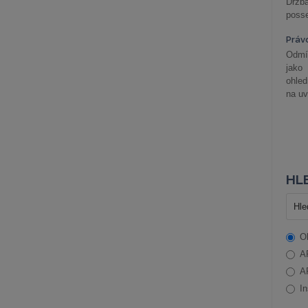
Držba
posse
Práv
Odmít
jako
ohle
na uv
HLE
O
A
A
In