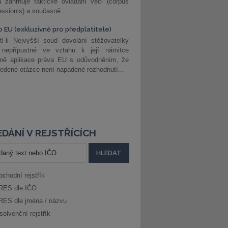
 zahrnuje faktické ovládání věci (corpus
ssionis) a současně...
o EU (exkluzivně pro předplatitele)
l-li Nejvyšší soud dovolání stěžovatelky
 nepřípustné ve vztahu k její námitce
dně aplikace práva EU s odůvodněním, že
edené otázce není napadené rozhodnutí...
DÁNÍ V REJSTŘÍCÍCH
bchodní rejstřík
RES dle IČO
RES dle jména / názvu
solvenční rejstřík