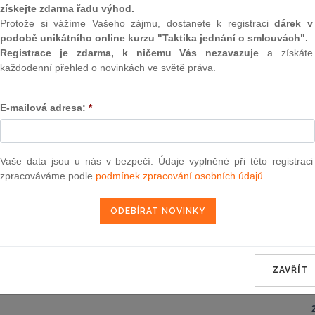
Záko
získejte zdarma řadu výhod.
korpo
Protože si vážíme Vašeho zájmu, dostanete k registraci
dárek v
podobě unikátního online kurzu "Taktika jednání o smlouvách".
Ústav
Registrace je zdarma, k ničemu Vás nezavazuje
a získáte
každodenní přehled o novinkách ve světě práva.
Záko
poze
o zm
E-mailová adresa:
*
záko
Obča
Vaše data jsou u nás v bezpečí. Údaje vyplněné při této registraci
zpracováváme podle
podmínek zpracování osobních údajů
Správ
Zákon
ZAVŘÍT
NE