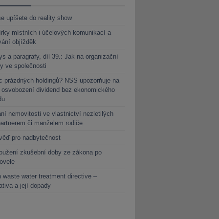
e upíšete do reality show
rky místních i účelových komunikací a
vání objížděk
s a paragrafy, díl 39.: Jak na organizační
y ve společnosti
c prázdných holdingů? NSS upozorňuje na
y osvobození dividend bez ekonomického
du
ní nemovitosti ve vlastnictví nezletilých
partnerem či manželem rodiče
věď pro nadbytečnost
oužení zkušební doby ze zákona po
novele
 waste water treatment directive –
lativa a její dopady