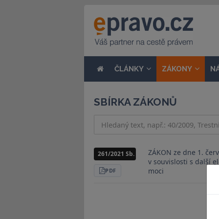
ČLÁNKY
ZÁKONY
N
SBÍRKA ZÁKONŮ
ZÁKON ze dne 1. červ
261/2021 Sb.
v souvislosti s další
moci
STÁHNOUT
PDF