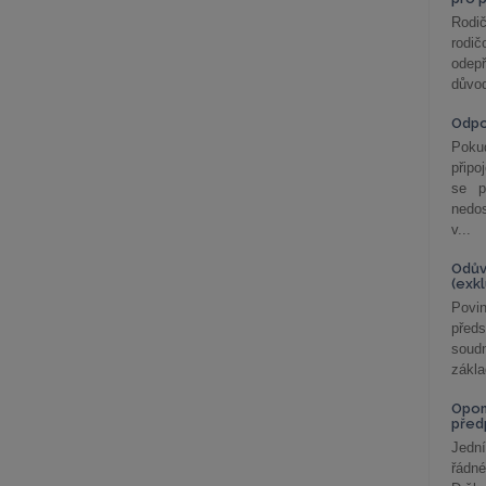
Rodič
rodič
odepř
důvod
Odp
Poku
připo
se p
nedo
v...
Odův
(exk
Povin
před
soudn
zákla
Opom
před
Jední
řádné