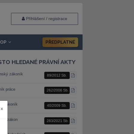
Přihlášení / registrace
HOP
PŘEDPLATNÉ
STO HLEDANÉ PRÁVNÍ AKTY
nský zákoník
89/2012 Sb.
STÁHNOUT
PDF
ník práce
262/2006 Sb.
STÁHNOUT
PDF
ní zákoník
40/2009 Sb.
STÁHNOUT
x
PDF
ební zákon
283/2021 Sb.
STÁHNOUT
PDF