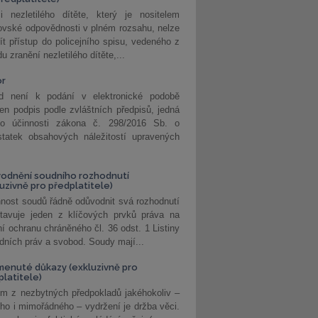
i nezletilého dítěte, který je nositelem
ovské odpovědnosti v plném rozsahu, nelze
ít přístup do policejního spisu, vedeného z
u zranění nezletilého dítěte,...
or
d není k podání v elektronické podobě
jen podpis podle zvláštních předpisů, jedná
o účinnosti zákona č. 298/2016 Sb. o
statek obsahových náležitostí upravených
odnění soudního rozhodnutí
luzivně pro předplatitele)
nost soudů řádně odůvodnit svá rozhodnutí
stavuje jeden z klíčových prvků práva na
í ochranu chráněného čl. 36 odst. 1 Listiny
dních práv a svobod. Soudy mají...
enuté důkazy (exkluzivně pro
platitele)
m z nezbytných předpokladů jakéhokoliv –
ho i mimořádného – vydržení je držba věci.