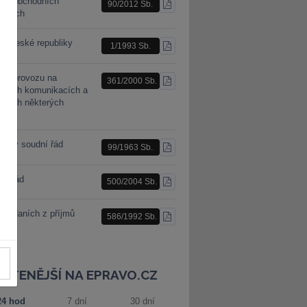
n o obchodních
90/2012 Sb.
STÁHNOUT
racích
PDF
a České republiky
1/1993 Sb.
STÁHNOUT
PDF
n o provozu na
361/2000 Sb.
STÁHNOUT
mních komunikacích a
PDF
ěnách některých
nů
nský soudní řád
99/1963 Sb.
STÁHNOUT
PDF
ní řád
500/2004 Sb.
STÁHNOUT
PDF
 o daních z příjmů
586/1992 Sb.
STÁHNOUT
PDF
JČTENĚJŠÍ NA EPRAVO.CZ
24 hod
7 dní
30 dní