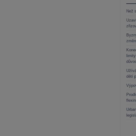
Než s
Uzaví
zřizo
Byzny
změn
Kone
limit
důvo
Užívá
dětí 
Výpo
Prodl
flexi
Urban
legis