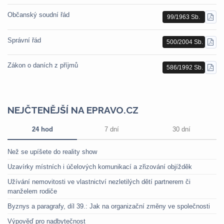
Občanský soudní řád
99/1963 Sb.
STÁ
PDF
Správní řád
500/2004 Sb.
STÁ
PDF
Zákon o daních z příjmů
586/1992 Sb.
STÁ
PDF
NEJČTENĚJŠÍ NA EPRAVO.CZ
24 hod
7 dní
30 dní
Než se upíšete do reality show
Uzavírky místních i účelových komunikací a zřizování objížděk
Užívání nemovitosti ve vlastnictví nezletilých dětí partnerem či
manželem rodiče
Byznys a paragrafy, díl 39.: Jak na organizační změny ve společnosti
Výpověď pro nadbytečnost