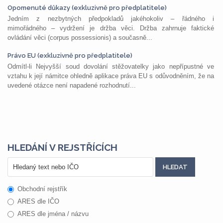
Opomenuté důkazy (exkluzivně pro předplatitele)
Jedním z nezbytných předpokladů jakéhokoliv – řádného i
mimořádného – vydržení je držba věci. Držba zahrnuje faktické
ovládání věci (corpus possessionis) a současně...
Právo EU (exkluzivně pro předplatitele)
Odmítl-li Nejvyšší soud dovolání stěžovatelky jako nepřípustné ve
vztahu k její námitce ohledně aplikace práva EU s odůvodněním, že na
uvedené otázce není napadené rozhodnutí...
HLEDÁNÍ V REJSTŘÍCÍCH
Obchodní rejstřík
ARES dle IČO
ARES dle jména / názvu