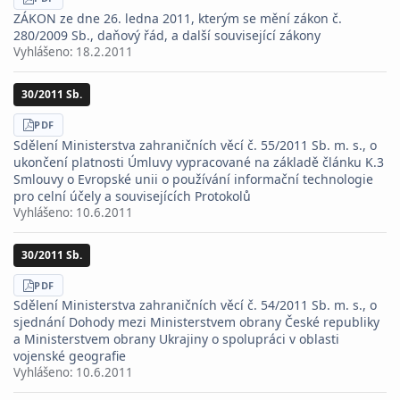
STÁHNOUT
PDF
ZÁKON ze dne 26. ledna 2011, kterým se mění zákon č.
280/2009 Sb., daňový řád, a další související zákony
Vyhlášeno:
18.2.2011
30/2011 Sb.
STÁHNOUT
PDF
Sdělení Ministerstva zahraničních věcí č. 55/2011 Sb. m. s., o
ukončení platnosti Úmluvy vypracované na základě článku K.3
Smlouvy o Evropské unii o používání informační technologie
pro celní účely a souvisejících Protokolů
Vyhlášeno:
10.6.2011
30/2011 Sb.
STÁHNOUT
PDF
Sdělení Ministerstva zahraničních věcí č. 54/2011 Sb. m. s., o
sjednání Dohody mezi Ministerstvem obrany České republiky
a Ministerstvem obrany Ukrajiny o spolupráci v oblasti
vojenské geografie
Vyhlášeno:
10.6.2011