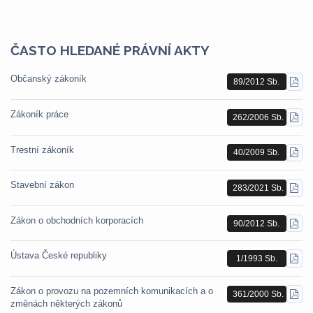
ČASTO HLEDANÉ PRÁVNÍ AKTY
Občanský zákoník
89/2012 Sb.
STÁ
PDF
Zákoník práce
262/2006 Sb.
STÁ
PDF
Trestní zákoník
40/2009 Sb.
STÁ
PDF
Stavební zákon
283/2021 Sb.
STÁ
PDF
Zákon o obchodních korporacích
90/2012 Sb.
STÁ
PDF
Ústava České republiky
1/1993 Sb.
STÁ
PDF
Zákon o provozu na pozemních komunikacích a o
361/2000 Sb.
STÁ
změnách některých zákonů
PDF