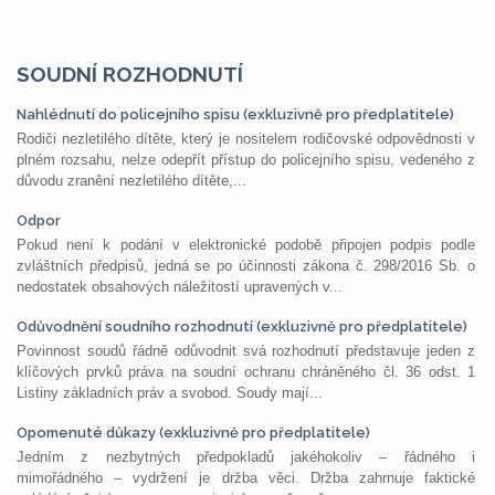
SOUDNÍ ROZHODNUTÍ
Nahlédnutí do policejního spisu (exkluzivně pro předplatitele)
Rodiči nezletilého dítěte, který je nositelem rodičovské odpovědnosti v
plném rozsahu, nelze odepřít přístup do policejního spisu, vedeného z
důvodu zranění nezletilého dítěte,...
Odpor
Pokud není k podání v elektronické podobě připojen podpis podle
zvláštních předpisů, jedná se po účinnosti zákona č. 298/2016 Sb. o
nedostatek obsahových náležitostí upravených v...
Odůvodnění soudního rozhodnutí (exkluzivně pro předplatitele)
Povinnost soudů řádně odůvodnit svá rozhodnutí představuje jeden z
klíčových prvků práva na soudní ochranu chráněného čl. 36 odst. 1
Listiny základních práv a svobod. Soudy mají...
Opomenuté důkazy (exkluzivně pro předplatitele)
Jedním z nezbytných předpokladů jakéhokoliv – řádného i
mimořádného – vydržení je držba věci. Držba zahrnuje faktické