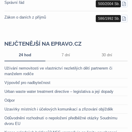
Správní řád
500/2004 Sb.
STÁ
PDF
Zákon o daních z příjmů
586/1992 Sb.
STÁ
PDF
NEJČTENĚJŠÍ NA EPRAVO.CZ
24 hod
7 dní
30 dní
Užívání nemovitosti ve vlastnictví nezletilých dětí partnerem či
manželem rodiče
Výpověď pro nadbytečnost
Urban waste water treatment directive – legislativa a její dopady
Odpor
Uzavírky místních i účelových komunikací a zřizování objížděk
Odůvodnění rozhodnutí o nepoložení předběžné otázky Soudnímu
dvoru EU