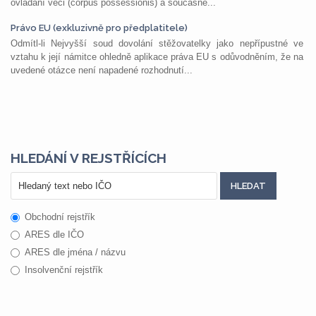
ovládání věci (corpus possessionis) a současně...
Právo EU (exkluzivně pro předplatitele)
Odmítl-li Nejvyšší soud dovolání stěžovatelky jako nepřípustné ve
vztahu k její námitce ohledně aplikace práva EU s odůvodněním, že na
uvedené otázce není napadené rozhodnutí...
HLEDÁNÍ V REJSTŘÍCÍCH
Obchodní rejstřík
ARES dle IČO
ARES dle jména / názvu
Insolvenční rejstřík