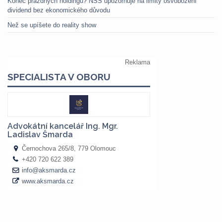
Konec prázdných holdingů? NSS upozorňuje na limity osvobození
dividend bez ekonomického důvodu
Než se upíšete do reality show