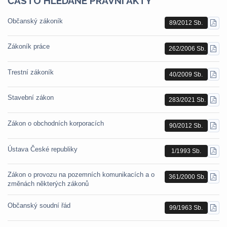
ČASTO HLEDANÉ PRÁVNÍ AKTY
Občanský zákoník
89/2012 Sb.
STÁ
PDF
Zákoník práce
262/2006 Sb.
STÁ
PDF
Trestní zákoník
40/2009 Sb.
STÁ
PDF
Stavební zákon
283/2021 Sb.
STÁ
PDF
Zákon o obchodních korporacích
90/2012 Sb.
STÁ
PDF
Ústava České republiky
1/1993 Sb.
STÁ
PDF
Zákon o provozu na pozemních komunikacích a o
361/2000 Sb.
STÁ
změnách některých zákonů
PDF
Občanský soudní řád
99/1963 Sb.
STÁ
PDF