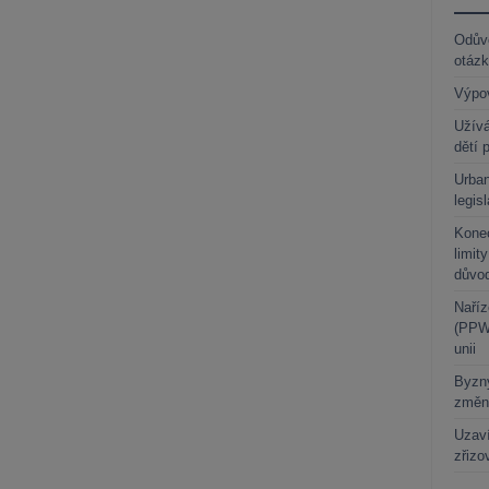
Odůvo
otáz
Výpo
Užívá
dětí 
Urban
legis
Kone
limit
důvo
Naříz
(PPWR
unii
Byzny
změn
Uzaví
zřizo