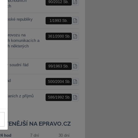
n o obchodních
90/2012 Sb.
STÁHNOUT
racích
PDF
a České republiky
1/1993 Sb.
STÁHNOUT
PDF
n o provozu na
361/2000 Sb.
STÁHNOUT
mních komunikacích a
PDF
ěnách některých
nů
nský soudní řád
99/1963 Sb.
STÁHNOUT
PDF
ní řád
500/2004 Sb.
STÁHNOUT
PDF
 o daních z příjmů
586/1992 Sb.
STÁHNOUT
PDF
JČTENĚJŠÍ NA EPRAVO.CZ
24 hod
7 dní
30 dní