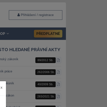
Přihlášení / registrace
HOP
PŘEDPLATNÉ
STO HLEDANÉ PRÁVNÍ AKTY
nský zákoník
89/2012 Sb.
STÁHNOUT
PDF
ník práce
262/2006 Sb.
STÁHNOUT
PDF
ní zákoník
40/2009 Sb.
STÁHNOUT
x
PDF
ební zákon
283/2021 Sb.
STÁHNOUT
PDF