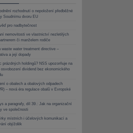
dnění rozhodnutí o nepoložení předběžné
ky Soudnímu dvoru EU
věď pro nadbytečnost
ní nemovitosti ve vlastnictví nezletilých
partnerem či manželem rodiče
 waste water treatment directive –
lativa a její dopady
c prázdných holdingů? NSS upozorňuje na
y osvobození dividend bez ekonomického
du
ení o obalech a obalových odpadech
) – nová éra regulace obalů v Evropské
s a paragrafy, díl 39.: Jak na organizační
y ve společnosti
rky místních i účelových komunikací a
vání objížděk