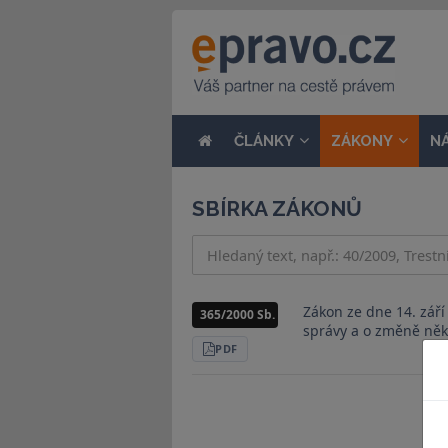
ČLÁNKY
ZÁKONY
N
SBÍRKA ZÁKONŮ
Zákon ze dne 14. zář
365/2000 Sb.
správy a o změně něk
STÁHNOUT
PDF