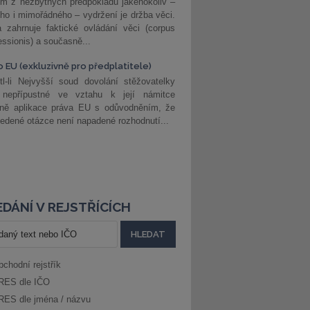
m z nezbytných předpokladů jakéhokoliv –
ho i mimořádného – vydržení je držba věci.
 zahrnuje faktické ovládání věci (corpus
ssionis) a současně...
o EU (exkluzivně pro předplatitele)
l-li Nejvyšší soud dovolání stěžovatelky
 nepřípustné ve vztahu k její námitce
dně aplikace práva EU s odůvodněním, že
edené otázce není napadené rozhodnutí...
DÁNÍ V REJSTŘÍCÍCH
bchodní rejstřík
RES dle IČO
RES dle jména / názvu