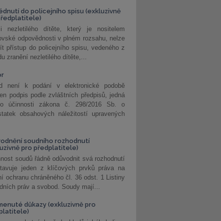
édnutí do policejního spisu (exkluzivně
předplatitele)
i nezletilého dítěte, který je nositelem
ovské odpovědnosti v plném rozsahu, nelze
ít přístup do policejního spisu, vedeného z
u zranění nezletilého dítěte,...
or
d není k podání v elektronické podobě
jen podpis podle zvláštních předpisů, jedná
o účinnosti zákona č. 298/2016 Sb. o
statek obsahových náležitostí upravených
odnění soudního rozhodnutí
luzivně pro předplatitele)
nost soudů řádně odůvodnit svá rozhodnutí
stavuje jeden z klíčových prvků práva na
í ochranu chráněného čl. 36 odst. 1 Listiny
dních práv a svobod. Soudy mají...
enuté důkazy (exkluzivně pro
platitele)