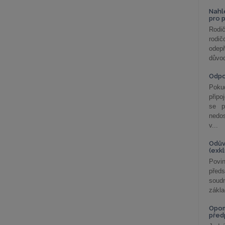
Nahl
pro 
Rodič
rodič
odepř
důvod
Odp
Poku
připo
se p
nedo
v...
Odův
(exk
Povin
před
soudn
zákla
Opom
před