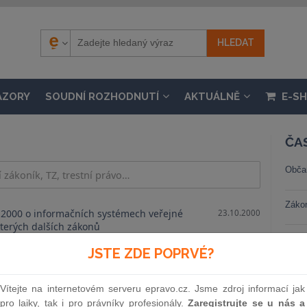
ÁZORY
SOUDNÍ ROZHODNUTÍ
AKTUÁLNĚ
E-S
ČA
Obča
Záko
í 2000 o informačních systémech veřejné
23.10.2000
terých dalších zákonů
Trest
JSTE ZDE POPRVÉ?
Stav
Vítejte na internetovém serveru epravo.cz. Jsme zdroj informací jak
pro laiky, tak i pro právníky profesionály.
Zaregistrujte se u nás a