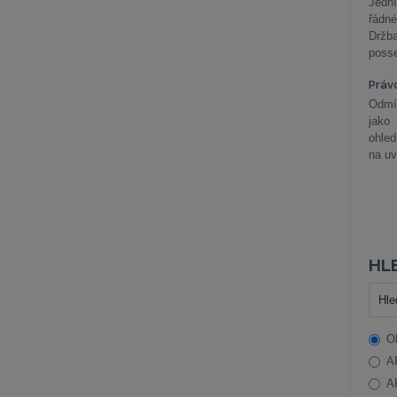
Jední
řádné
Držba
posse
Práv
Odmít
jako
ohle
na uv
HLE
O
A
A