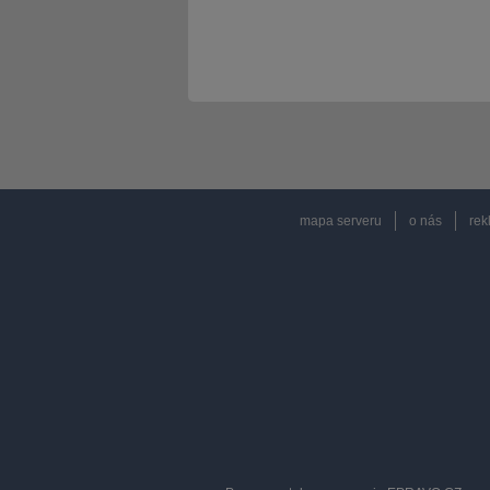
mapa serveru
o nás
rek