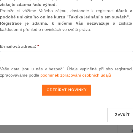
Záko
získejte zdarma řadu výhod.
korpo
Protože si vážíme Vašeho zájmu, dostanete k registraci
dárek v
podobě unikátního online kurzu "Taktika jednání o smlouvách".
Ústav
Registrace je zdarma, k ničemu Vás nezavazuje
a získáte
každodenní přehled o novinkách ve světě práva.
Záko
poze
o zm
E-mailová adresa:
*
záko
Obča
Vaše data jsou u nás v bezpečí. Údaje vyplněné při této registraci
zpracováváme podle
podmínek zpracování osobních údajů
Správ
Zákon
ZAVŘÍT
NE