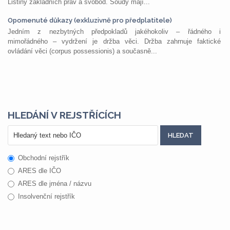
Listiny základních práv a svobod. Soudy mají...
Opomenuté důkazy (exkluzivně pro předplatitele)
Jedním z nezbytných předpokladů jakéhokoliv – řádného i
mimořádného – vydržení je držba věci. Držba zahrnuje faktické
ovládání věci (corpus possessionis) a současně...
HLEDÁNÍ V REJSTŘÍCÍCH
Obchodní rejstřík
ARES dle IČO
ARES dle jména / názvu
Insolvenční rejstřík