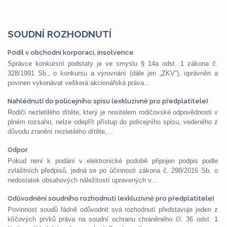
SOUDNÍ ROZHODNUTÍ
Podíl v obchodní korporaci, insolvence
Správce konkursní podstaty je ve smyslu § 14a odst. 1 zákona č.
328/1991 Sb., o konkursu a vyrovnání (dále jen „ZKV“), oprávněn a
povinen vykonávat veškerá akcionářská práva...
Nahlédnutí do policejního spisu (exkluzivně pro předplatitele)
Rodiči nezletilého dítěte, který je nositelem rodičovské odpovědnosti v
plném rozsahu, nelze odepřít přístup do policejního spisu, vedeného z
důvodu zranění nezletilého dítěte,...
Odpor
Pokud není k podání v elektronické podobě připojen podpis podle
zvláštních předpisů, jedná se po účinnosti zákona č. 298/2016 Sb. o
nedostatek obsahových náležitostí upravených v...
Odůvodnění soudního rozhodnutí (exkluzivně pro předplatitele)
Povinnost soudů řádně odůvodnit svá rozhodnutí představuje jeden z
klíčových prvků práva na soudní ochranu chráněného čl. 36 odst. 1