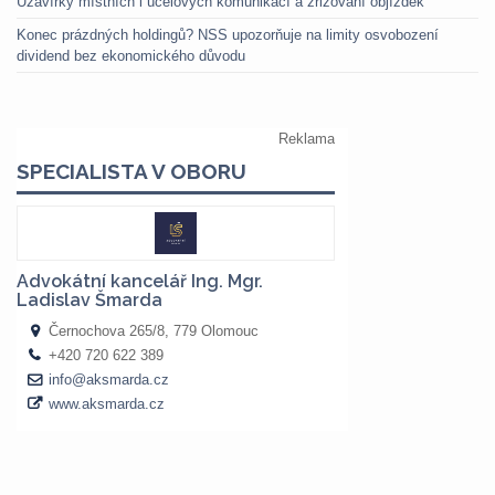
Uzavírky místních i účelových komunikací a zřizování objížděk
Konec prázdných holdingů? NSS upozorňuje na limity osvobození
dividend bez ekonomického důvodu