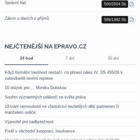
Správní řád
500/2004 Sb.
STÁ
PDF
Zákon o daních z příjmů
586/1992 Sb.
STÁ
PDF
NEJČTENĚJŠÍ NA EPRAVO.CZ
24 hod
7 dní
30 dní
Když formální trestnost nestačí: co přinesl nález IV. ÚS 455/26 k
subsidiaritě trestní represe
10 otázek pro … Moniku Dubskou
Souhrn významných událostí ze světa práva
Užívání nemovitosti ve vlastnictví nezletilých dětí partnerem či
manželem rodiče
Výpověď pro nadbytečnost
Podíl v obchodní korporaci, insolvence