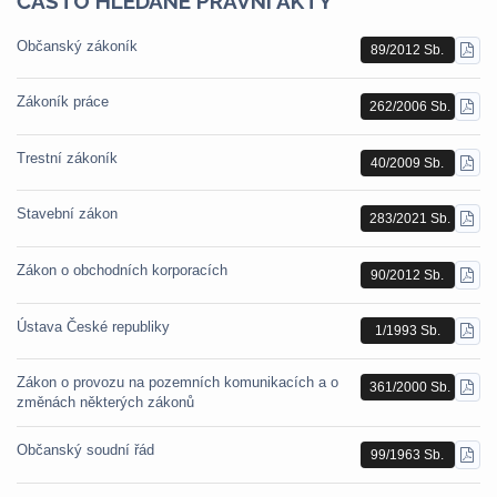
ČASTO HLEDANÉ PRÁVNÍ AKTY
Občanský zákoník
89/2012 Sb.
STÁ
PDF
Zákoník práce
262/2006 Sb.
STÁ
PDF
Trestní zákoník
40/2009 Sb.
STÁ
PDF
Stavební zákon
283/2021 Sb.
STÁ
PDF
Zákon o obchodních korporacích
90/2012 Sb.
STÁ
PDF
Ústava České republiky
1/1993 Sb.
STÁ
PDF
Zákon o provozu na pozemních komunikacích a o
361/2000 Sb.
STÁ
změnách některých zákonů
PDF
Občanský soudní řád
99/1963 Sb.
STÁ
PDF