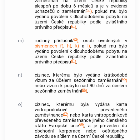
zaměstnán na území České republiky
alespoň po dobu 6 měsíců a je v evidenci
60
uchazečů o zaměstnání
)
, pokud mu bylo
vydáno povolení k dlouhodobému pobytu na
území České republiky podle zvláštního
61
právního předpisu
)
,
62
m)
rodinný příslušník
)
osob uvedených v
písmenech f)
,
h)
,
k)
a
l)
, pokud mu bylo
vydáno povolení k dlouhodobému pobytu na
území České republiky podle zvláštního
61
právního předpisu
)
,
n)
cizinec, kterému bylo vydáno krátkodobé
65
vízum za účelem sezónního zaměstnání
)
nebo vízum k pobytu nad 90 dnů za účelem
66
sezónního zaměstnání
)
,
o)
cizinec, kterému byla vydána karta
vnitropodnikově převedeného
67
zaměstnance
)
nebo karta vnitropodnikově
převedeného zaměstnance jiného členského
68
státu Evropské unie
)
, a je převeden do
obchodní korporace nebo odštěpného
závodu se sídlem na území České republiky,