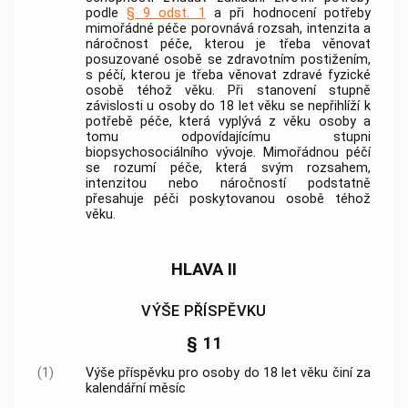
podle
§ 9 odst. 1
a při hodnocení potřeby
mimořádné péče
porovnává rozsah, intenzita a
náročnost
péče
, kterou je třeba věnovat
posuzované osobě se
zdravotním postižením
,
s
péčí
, kterou je třeba věnovat zdravé fyzické
osobě téhož věku. Při stanovení stupně
závislosti u osoby do 18 let věku se nepřihlíží k
potřebě
péče
, která vyplývá z věku osoby a
tomu odpovídajícímu stupni
biopsychosociálního vývoje.
Mimořádnou péčí
se rozumí
péče
, která svým rozsahem,
intenzitou nebo náročností podstatně
přesahuje
péči
poskytovanou osobě téhož
věku.
HLAVA II
VÝŠE PŘÍSPĚVKU
§ 11
(1)
Výše příspěvku pro osoby do 18 let věku činí za
kalendářní měsíc