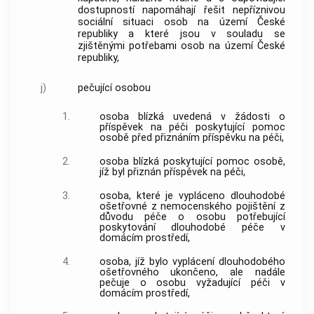
dostupností napomáhají řešit
nepříznivou
sociální situaci
osob na území České
republiky a které jsou v souladu se
zjištěnými potřebami osob na území České
republiky,
j)
pečující osobou
1.
osoba blízká uvedená v žádosti o
příspěvek na
péči
poskytující pomoc
osobě před přiznáním příspěvku na
péči
,
2.
osoba blízká poskytující pomoc osobě,
jíž byl přiznán příspěvek na
péči
,
3.
osoba, které je vypláceno dlouhodobé
ošetřovné z nemocenského pojištění z
důvodu
péče
o osobu potřebující
poskytování dlouhodobé
péče
v
domácím prostředí,
4.
osoba, jíž bylo vyplácení dlouhodobého
ošetřovného ukončeno, ale nadále
pečuje o osobu vyžadující
péči
v
domácím prostředí,