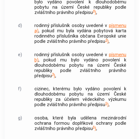
bylo vydáno povolení k dlouhodobému
pobytu na území České republiky podle
4
zvláštního právního předpisu
)
,
d)
rodinný příslušník osoby uvedené v
písmenu
a)
, pokud mu byla vydána pobytová karta
rodinného příslušníka občana Evropské unie
3
podle zvláštního právního předpisu
)
,
e)
rodinný příslušník osoby uvedené v
písmenu
b)
, pokud mu bylo vydáno povolení k
dlouhodobému pobytu na území České
republiky podle zvláštního právního
3
předpisu
)
,
f)
cizinec, kterému bylo vydáno povolení k
dlouhodobému pobytu na území České
republiky za účelem vědeckého výzkumu
5
podle zvláštního právního předpisu
)
,
g)
osoba, které byla udělena mezinárodní
ochrana formou doplňkové ochrany podle
6
zvláštního právního předpisu
)
,