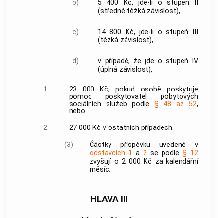
b)
5 400 Kč, jde-li o stupeň II
(středně těžká závislost),
c)
14 800 Kč, jde-li o stupeň III
(těžká závislost),
d)
v případě, že jde o stupeň IV
(úplná závislost),
1.
23 000 Kč, pokud osobě poskytuje
pomoc poskytovatel pobytových
sociálních služeb
podle
§ 48 až 52
,
nebo
2.
27 000 Kč v ostatních případech.
(3)
Částky příspěvku uvedené v
odstavcích 1
a
2
se podle
§ 12
zvyšují o 2 000 Kč za kalendářní
měsíc.
HLAVA III