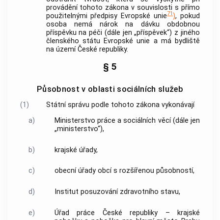
provádění tohoto zákona v souvislosti s přímo
71
použitelnými předpisy Evropské unie
)
, pokud
osoba nemá nárok na dávku obdobnou
příspěvku na péči (dále jen „příspěvek“) z jiného
členského státu Evropské unie a má bydliště
na území České republiky.
§ 5
Působnost v oblasti sociálních služeb
(1)
Státní správu podle tohoto zákona vykonávají
a)
Ministerstvo práce a sociálních věcí (dále jen
„ministerstvo“),
b)
krajské úřady,
c)
obecní úřady
obcí
s rozšířenou působností,
d)
Institut posuzování zdravotního stavu,
e)
Úřad práce České republiky – krajské