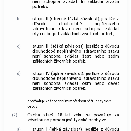
není schopna zvládat tři základní životní
potřeby,
b)
stupni II (středně těžká závislost), jestliže z
důvodu dlouhodobě nepříznivého
zdravotního stavu není schopna zvládat
čtyři nebo pět základních životních potřeb,
c)
stupni III (těžká závislost), jestliže z důvodu
dlouhodobě nepříznivého zdravotního stavu
není schopna zvládat šest nebo sedm
základních životních potřeb,
d)
stupni IV (úplná závislost), jestliže z důvodu
dlouhodobě nepříznivého zdravotního stavu
není schopna zvládat osm nebo devět
základních životních potřeb,
a vyžaduje každodenní
mimořádnou péči
jiné fyzické
osoby.
(2)
Osoba starší 18 let věku se považuje za
závislou na pomoci jiné fyzické osoby ve
a)
stupni I (lehká závislost), jestliže z důvodu