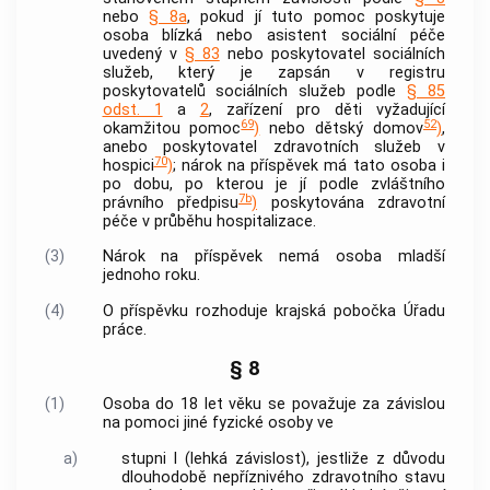
nebo
§ 8a
, pokud jí tuto pomoc poskytuje
osoba blízká nebo asistent sociální
péče
uvedený v
§ 83
nebo poskytovatel
sociálních
služeb
, který je zapsán v registru
poskytovatelů
sociálních služeb
podle
§ 85
odst. 1
a
2
, zařízení pro děti vyžadující
69
52
okamžitou pomoc
)
nebo dětský domov
)
,
anebo poskytovatel zdravotních služeb v
70
hospici
)
; nárok na příspěvek má tato osoba i
po dobu, po kterou je jí podle zvláštního
7b
právního předpisu
)
poskytována zdravotní
péče
v průběhu
hospitalizace
.
(3)
Nárok na příspěvek nemá osoba mladší
jednoho roku.
(4)
O příspěvku rozhoduje krajská pobočka Úřadu
práce.
§ 8
(1)
Osoba do 18 let věku se považuje za závislou
na pomoci jiné fyzické osoby ve
a)
stupni I (lehká závislost), jestliže z důvodu
dlouhodobě nepříznivého zdravotního stavu