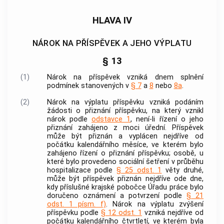
HLAVA IV
NÁROK NA PŘÍSPĚVEK A JEHO VÝPLATU
§ 13
(1)
Nárok na příspěvek vzniká dnem splnění
podmínek stanovených v
§ 7
a
8
nebo
8a
.
(2)
Nárok na výplatu příspěvku vzniká podáním
žádosti o přiznání příspěvku, na který vznikl
nárok podle
odstavce 1
, není-li řízení o jeho
přiznání zahájeno z moci úřední. Příspěvek
může být přiznán a vyplácen nejdříve od
počátku kalendářního měsíce, ve kterém bylo
zahájeno řízení o přiznání příspěvku; osobě, u
které bylo provedeno sociální šetření v průběhu
hospitalizace podle
§ 25 odst. 1
věty druhé,
může být příspěvek přiznán nejdříve ode dne,
kdy příslušné krajské pobočce Úřadu práce bylo
doručeno oznámení a potvrzení podle
§ 21
odst. 1 písm. f)
. Nárok na výplatu zvýšení
příspěvku podle
§ 12 odst. 1
vzniká nejdříve od
počátku kalendářního čtvrtletí, ve kterém byla