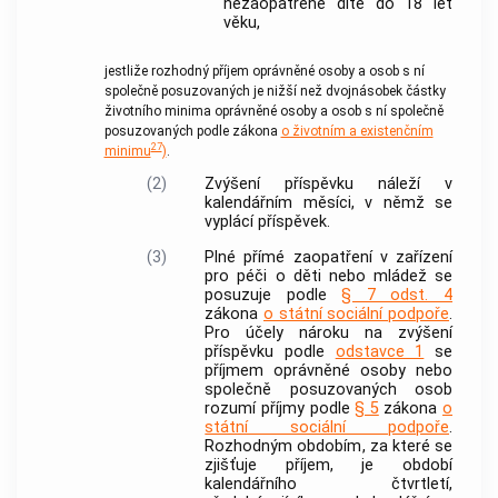
nezaopatřené dítě do 18 let
věku,
jestliže rozhodný příjem oprávněné osoby a osob s ní
společně posuzovaných je nižší než dvojnásobek částky
životního minima oprávněné osoby a osob s ní společně
posuzovaných podle zákona
o životním a existenčním
27
minimu
)
.
(2)
Zvýšení příspěvku náleží v
kalendářním měsíci, v němž se
vyplácí příspěvek.
(3)
Plné přímé zaopatření v zařízení
pro
péči
o děti nebo mládež se
posuzuje podle
§ 7 odst. 4
zákona
o státní sociální podpoře
.
Pro účely nároku na zvýšení
příspěvku podle
odstavce 1
se
příjmem oprávněné osoby nebo
společně posuzovaných osob
rozumí příjmy podle
§ 5
zákona
o
státní sociální podpoře
.
Rozhodným obdobím
, za které se
zjišťuje příjem, je období
kalendářního čtvrtletí,