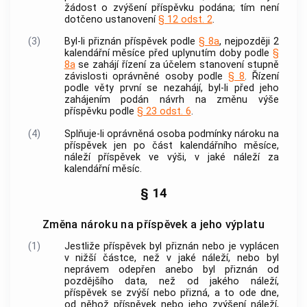
žádost o zvýšení příspěvku podána; tím není
dotčeno ustanovení
§ 12 odst. 2
.
(3)
Byl-li přiznán příspěvek podle
§ 8a
, nejpozději 2
kalendářní měsíce před uplynutím doby podle
§
8a
se zahájí řízení za účelem stanovení stupně
závislosti oprávněné osoby podle
§ 8
. Řízení
podle věty první se nezahájí, byl-li před jeho
zahájením podán návrh na změnu výše
příspěvku podle
§ 23 odst. 6
.
(4)
Splňuje-li oprávněná osoba podmínky nároku na
příspěvek jen po část kalendářního měsíce,
náleží příspěvek ve výši, v jaké náleží za
kalendářní měsíc.
§ 14
Změna nároku na příspěvek a jeho výplatu
(1)
Jestliže příspěvek byl přiznán nebo je vyplácen
v nižší částce, než v jaké náleží, nebo byl
neprávem odepřen anebo byl přiznán od
pozdějšího data, než od jakého náleží,
příspěvek se zvýší nebo přizná, a to ode dne,
od něhož příspěvek nebo jeho zvýšení náleží,