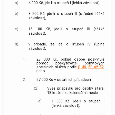
a)
4 900 Kč, jde-li o stupeň I (lehká závislost),
b)
8 200 Kč, jde-li o stupeň II (středně těžká
závislost),
c)
16 100 Kč, jde-li o stupeň III (těžká
závislost),
d)
v případě, že jde o stupeň IV (úplná
závislost),
1.
23 000 Kč, pokud osobě poskytuje
pomoc poskytovatel pobytových
sociálních služeb
podle
§ 48
,
50 až 52
,
nebo
2.
27 000 Kč v ostatních případech.
(2)
Výše příspěvku pro osoby starší
18 let činí za kalendářní měsíc
a)
1 300 Kč, jde-li o stupeň I
(lehká závislost),