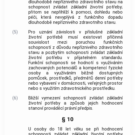
dlouhodobě nepříznivého zdravotního stavu na
schopnost zvládat základní životní potřeby;
přitom se nepřihlíží k pomoci, dohledu nebo
péči
, která nevyplývá z funkčního dopadu
dlouhodobě nepříznivého zdravotního stavu.
(5)
Pro uznání závislosti v příslušné základní
životní potřebě musí existovat příčinná
souvislost mezi poruchou funkčních
schopností z důvodu nepříznivého zdravotního
stavu a pozbytím schopnosti zvládat základní
životní potřebu v přijatelném standardu.
Funkční schopnosti se hodnotí s využíváním
zachovaných potenciálů a kompetencí fyzické
osoby a využíváním běžně dostupných
pomůcek, prostředků, předmětů denní potřeby
nebo vybavení v domácnosti, veřejných prostor
nebo s využitím zdravotnického prostředku.
(6)
Bližší vymezení schopností zvládat základní
životní potřeby a způsob jejich hodnocení
stanoví prováděcí právní předpis.
§ 10
U osoby do 18 let věku se při hodnocení
schopnosti zvládat základní životní potřeby