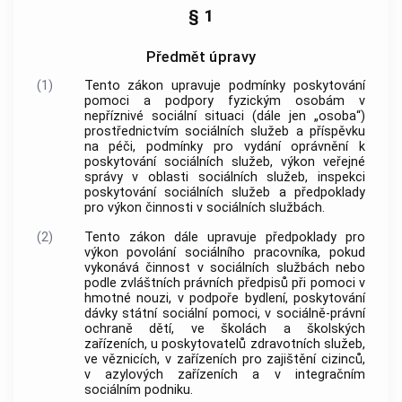
§ 1
Předmět úpravy
(1)
Tento zákon upravuje podmínky poskytování
pomoci a podpory fyzickým osobám v
nepříznivé sociální situaci
(dále jen „osoba“)
prostřednictvím
sociálních služeb
a příspěvku
na
péči
, podmínky pro vydání oprávnění k
poskytování
sociálních služeb
, výkon veřejné
správy v oblasti
sociálních služeb
, inspekci
poskytování
sociálních služeb
a předpoklady
pro výkon činnosti v
sociálních službách
.
(2)
Tento zákon dále upravuje předpoklady pro
výkon povolání sociálního pracovníka, pokud
vykonává činnost v
sociálních službách
nebo
podle zvláštních právních předpisů při pomoci v
hmotné nouzi, v podpoře bydlení, poskytování
dávky státní sociální pomoci, v sociálně-právní
ochraně dětí, ve školách a školských
zařízeních, u poskytovatelů zdravotních služeb,
ve věznicích, v zařízeních pro zajištění cizinců,
v azylových zařízeních a v integračním
sociálním podniku.