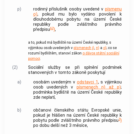
p)
rodinný příslušník osoby uvedené v
písmenu
o)
, pokud mu bylo vydáno povolení k
dlouhodobému pobytu na území České
republiky podle zvláštního právního
62
předpisu
)
,
a to, pokud má bydliště na území České republiky, s
výjimkou osob uvedených v
písmenech j)
,
n)
a
o)
; co se
rozumí bydlištěm, stanoví zákon
o dávce státní sociální
pomoci
.
(2)
Sociální služby
se při splnění podmínek
stanovených v tomto zákoně poskytují
a)
osobám uvedeným v
odstavci 1
, s výjimkou
osob uvedených v
písmenech n) až p)
;
podmínka bydliště na území České republiky
zde neplatí,
b)
občanovi členského státu Evropské unie,
pokud je hlášen na území České republiky k
3
pobytu podle zvláštního právního předpisu
)
po dobu delší než 3 měsíce,