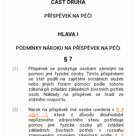
ČÁST DRUHÁ
PŘÍSPĚVEK NA PÉČI
HLAVA I
PODMÍNKY NÁROKU NA PŘÍSPĚVEK NA PÉČI
§ 7
(1)
Příspěvek se poskytuje osobám závislým na
pomoci jiné fyzické osoby. Tímto příspěvkem
se stát podílí na zajištění
sociálních služeb
nebo jiných forem pomoci podle tohoto
zákona při zvládání základních životních potřeb
osob. Náklady na příspěvek se hradí ze
státního rozpočtu.
(2)
Nárok na příspěvek má osoba uvedená v
§ 4
odst. 1
, která z důvodu dlouhodobě
nepříznivého zdravotního stavu potřebuje
pomoc jiné fyzické osoby při zvládání
základních životních potřeb v rozsahu
stanoveném stupněm závislosti podle
§ 8