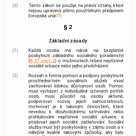
(3)
Tento zákon se použije na právní vztahy, které
nejsou upraveny přímo použitelným předpisem
54
Evropské unie
)
.
§ 2
Základní zásady
(1)
Každá osoba má nárok na bezplatné
poskytnutí základního sociálního poradenství
(
§ 37 odst. 2
) o možnostech řešení
nepříznivé
sociální situace
nebo jejího předcházení.
(2)
Rozsah a forma pomoci a podpory poskytnuté
prostřednictvím
sociálních služeb
musí
zachovávat lidskou důstojnost osob. Pomoc
musí vycházet z individuálně určených potřeb
osob, musí působit na osoby aktivně,
podporovat rozvoj jejich samostatnosti,
motivovat je k takovým činnostem, které
nevedou k dlouhodobému setrvávání nebo
prohlubování
nepříznivé sociální situace
, a
posilovat jejich
sociální začleňování
.
Sociální
služby
musí být poskytovány v zájmu osob a v
náležité kvalitě takovými způsoby, aby bylo