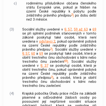
c)
rodinnému příslušníkovi občana členského
státu Evropské unie, pokud je hlášen na
území České republiky k pobytu podle
3
zvláštního právního předpisu
)
po dobu delší
než 3 měsíce.
(3)
Sociální služby
uvedené v
§ 57
,
59 až 63
a
69
se při splnění podmínek stanovených v tomto
zákoně poskytují také osobě, která není
uvedena v
odstavci 2
, pokud oprávněně pobývá
na území České republiky podle zvláštního
3
právního předpisu
)
.
Sociální služby
uvedené v
§ 57
,
60
a
69
se poskytují také osobě, která je
obětí
trestného činu
obchodování s lidmi nebo
48
trestného činu
zavlečení
)
.
Sociální služby
uvedené v
§ 37
se poskytují osobě, která je
obětí
trestného činu
, pokud oprávněně pobývá
na území České republiky podle zvláštního
3
právního předpisu
)
, a osobě, která je
obětí
trestného činu
obchodování s lidmi nebo
trestného činu
zavlečení.
(4)
Krajská pobočka Úřadu práce může na základě
písemné a odůvodněné žádosti osoby po
posouzení její nepříznivé sociální situace
odstranit tvrdost, která se vyskytne při