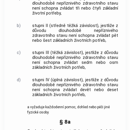
dlouhodobě nepříznivého zdravotního stavu
není schopna zvládat tři nebo čtyři základní
životní potřeby,
b)
stupni II (středně těžká závislost), jestliže z
důvodu dlouhodobě nepříznivého
zdravotního stavu není schopna zvládat pět
nebo šest základních životních potřeb,
c)
stupni III (těžká závislost), jestliže z důvodu
dlouhodobě nepříznivého zdravotního stavu
není schopna zvládat sedm nebo osm
základních životních potřeb,
d)
stupni IV (úplná závislost), jestliže z důvodu
dlouhodobě nepříznivého zdravotního stavu
není schopna zvládat devět nebo deset
základních životních potřeb,
a vyžaduje každodenní pomoc, dohled nebo
péči
jiné
fyzické osoby.
§ 8a