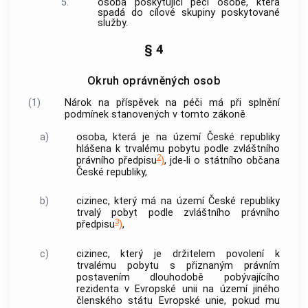
5.
osoba poskytující
péči
osobě, která
spadá do cílové skupiny poskytované
služby.
§ 4
Okruh oprávněných osob
(1)
Nárok na příspěvek na
péči
má při splnění
podmínek stanovených v tomto zákoně
a)
osoba, která je na území České republiky
hlášena k trvalému pobytu podle zvláštního
2
právního předpisu
)
, jde-li o státního občana
České republiky,
b)
cizinec, který má na území České republiky
trvalý pobyt podle zvláštního právního
3
předpisu
)
,
c)
cizinec, který je držitelem povolení k
trvalému pobytu s přiznaným právním
postavením dlouhodobě pobývajícího
rezidenta v Evropské unii na území jiného
členského státu Evropské unie, pokud mu