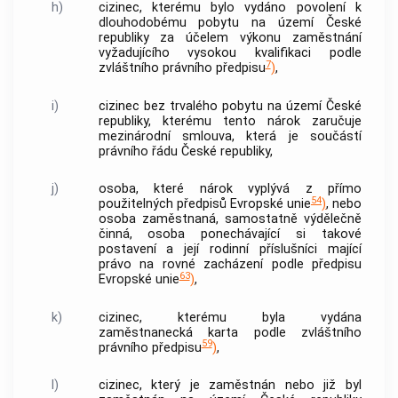
h)
cizinec, kterému bylo vydáno povolení k
dlouhodobému pobytu na území České
republiky za účelem výkonu zaměstnání
vyžadujícího vysokou kvalifikaci podle
7
zvláštního právního předpisu
)
,
i)
cizinec bez trvalého pobytu na území České
republiky, kterému tento nárok zaručuje
mezinárodní smlouva, která je součástí
právního řádu České republiky,
j)
osoba, které nárok vyplývá z přímo
54
použitelných předpisů Evropské unie
)
, nebo
osoba zaměstnaná, samostatně výdělečně
činná, osoba ponechávající si takové
postavení a její rodinní příslušníci mající
právo na rovné zacházení podle předpisu
63
Evropské unie
)
,
k)
cizinec, kterému byla vydána
zaměstnanecká karta podle zvláštního
59
právního předpisu
)
,
l)
cizinec, který je zaměstnán nebo již byl