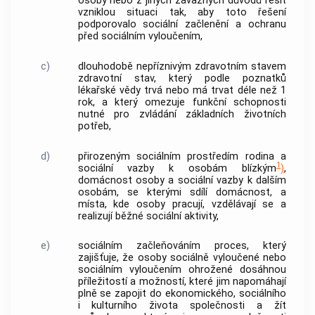
osoby nebo z jiných závažných důvodů řešit
vzniklou situaci tak, aby toto řešení
podporovalo sociální začlenění a ochranu
před
sociálním vyloučením
,
c)
dlouhodobě nepříznivým zdravotním stavem
zdravotní stav, který podle poznatků
lékařské vědy trvá nebo má trvat déle než 1
rok, a který omezuje funkční schopnosti
nutné pro zvládání základních životních
potřeb,
d)
přirozeným sociálním prostředím
rodina a
1
sociální vazby k osobám blízkým
)
,
domácnost osoby a sociální vazby k dalším
osobám, se kterými sdílí domácnost, a
místa, kde osoby pracují, vzdělávají se a
realizují běžné sociální aktivity,
e)
sociálním začleňováním
proces, který
zajišťuje, že osoby sociálně vyloučené nebo
sociálním vyloučením
ohrožené dosáhnou
příležitostí a možností, které jim napomáhají
plně se zapojit do ekonomického, sociálního
i kulturního života společnosti a žít