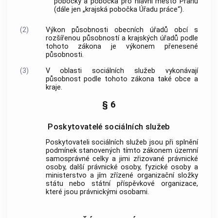
pobočky a pobočka pro hlavní město Prahu
(dále jen „krajská pobočka Úřadu práce“).
(2)
Výkon působnosti obecních úřadů
obcí
s
rozšířenou působností a krajských úřadů podle
tohoto zákona je výkonem přenesené
působnosti.
(3)
V oblasti
sociálních služeb
vykonávají
působnost podle tohoto zákona také
obce
a
kraje.
§ 6
Poskytovatelé sociálních služeb
Poskytovateli
sociálních služeb
jsou při splnění
podmínek stanovených tímto zákonem územní
samosprávné celky a jimi zřizované právnické
osoby, další právnické osoby, fyzické osoby a
ministerstvo a jím zřízené organizační složky
státu nebo státní příspěvkové organizace,
které jsou právnickými osobami.