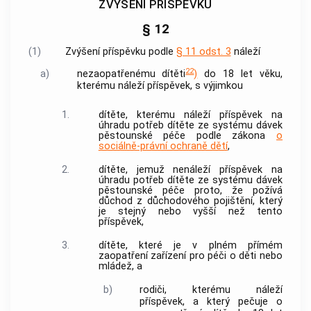
ZVÝŠENÍ PŘÍSPĚVKU
§ 12
(1)
Zvýšení příspěvku podle
§ 11 odst. 3
náleží
22
a)
nezaopatřenému dítěti
)
do 18 let věku,
kterému náleží příspěvek, s výjimkou
1.
dítěte, kterému náleží příspěvek na
úhradu potřeb dítěte ze systému dávek
pěstounské
péče
podle zákona
o
sociálně-právní ochraně dětí
,
2.
dítěte, jemuž nenáleží příspěvek na
úhradu potřeb dítěte ze systému dávek
pěstounské
péče
proto, že požívá
důchod z důchodového pojištění, který
je stejný nebo vyšší než tento
příspěvek,
3.
dítěte, které je v plném přímém
zaopatření zařízení pro
péči
o děti nebo
mládež, a
b)
rodiči, kterému náleží
příspěvek, a který pečuje o