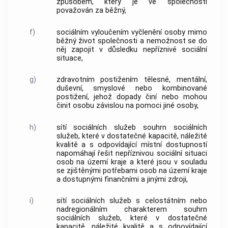
způsobem, který je ve společnosti
považován za běžný,
f)
sociálním vyloučením
vyčlenění osoby mimo
běžný život společnosti a nemožnost se do
něj zapojit v důsledku
nepříznivé sociální
situace
,
g)
zdravotním postižením
tělesné, mentální,
duševní, smyslové nebo kombinované
postižení, jehož dopady činí nebo mohou
činit osobu závislou na pomoci jiné osoby,
h)
sítí sociálních služeb
souhrn
sociálních
služeb
, které v dostatečné kapacitě, náležité
kvalitě a s odpovídající místní dostupností
napomáhají řešit
nepříznivou sociální situaci
osob na území kraje a které jsou v souladu
se zjištěnými potřebami osob na území kraje
a dostupnými finančními a jinými zdroji,
i)
sítí sociálních služeb s celostátním nebo
nadregionálním charakterem
souhrn
sociálních služeb
, které v dostatečné
kapacitě, náležité kvalitě a s odpovídající