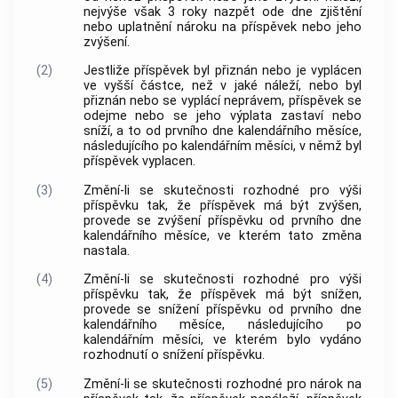
nejvýše však 3 roky nazpět ode dne zjištění
nebo uplatnění nároku na příspěvek nebo jeho
zvýšení.
(2)
Jestliže příspěvek byl přiznán nebo je vyplácen
ve vyšší částce, než v jaké náleží, nebo byl
přiznán nebo se vyplácí neprávem, příspěvek se
odejme nebo se jeho výplata zastaví nebo
sníží, a to od prvního dne kalendářního měsíce,
následujícího po kalendářním měsíci, v němž byl
příspěvek vyplacen.
(3)
Změní-li se skutečnosti rozhodné pro výši
příspěvku tak, že příspěvek má být zvýšen,
provede se zvýšení příspěvku od prvního dne
kalendářního měsíce, ve kterém tato změna
nastala.
(4)
Změní-li se skutečnosti rozhodné pro výši
příspěvku tak, že příspěvek má být snížen,
provede se snížení příspěvku od prvního dne
kalendářního měsíce, následujícího po
kalendářním měsíci, ve kterém bylo vydáno
rozhodnutí o snížení příspěvku.
(5)
Změní-li se skutečnosti rozhodné pro nárok na