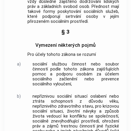
vždy důsledně zajištěno dodržování lidských
práv a základních svobod osob. Přednost mají
takové formy poskytování
sociálních služeb
,
které podporují setrvání osoby v jejím
přirozeném sociálním prostředí
.
§ 3
Vymezení některých pojmů
Pro účely tohoto zákona se rozumí
a)
sociální službou
činnost nebo soubor
činností podle tohoto zákona zajišťujících
pomoc a podporu osobám za účelem
sociálního začlenění nebo prevence
sociálního vyloučení
,
b)
nepříznivou sociální situací
oslabení nebo
ztráta schopnosti z důvodu věku,
nepříznivého zdravotního stavu, pro krizovou
sociální situaci, životní návyky a způsob
života vedoucí ke konfliktu se společností,
sociálně znevýhodňující prostředí, ohrožení
práv a zájmů trestnou činností jiné fyzické