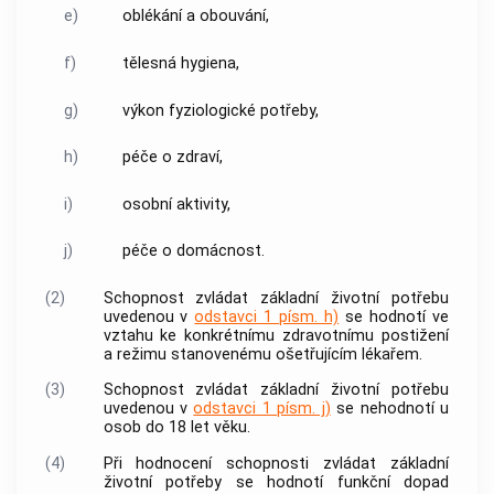
e)
oblékání a obouvání,
f)
tělesná hygiena,
g)
výkon fyziologické potřeby,
h)
péče
o zdraví,
i)
osobní aktivity,
j)
péče
o domácnost.
(2)
Schopnost zvládat základní životní potřebu
uvedenou v
odstavci 1 písm. h)
se hodnotí ve
vztahu ke konkrétnímu
zdravotnímu postižení
a režimu stanovenému ošetřujícím lékařem.
(3)
Schopnost zvládat základní životní potřebu
uvedenou v
odstavci 1 písm. j)
se nehodnotí u
osob do 18 let věku.
(4)
Při hodnocení schopnosti zvládat základní
životní potřeby se hodnotí funkční dopad