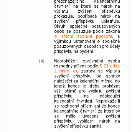
předcházejícího kalendářnímu
čtvrtletí, na které se nárok na
výplatu zvýšení příspěvku
prokazuje, popřípadě nárok na
zvýšení příspěvku uplatňuje.
Okruh společně posuzovaných
osob se posuzuje podle zákona
o státní sociální podpoře
, s
výjimkou ustanovení o společně
posuzovaných osobách pro účely
příspěvku na bydlení.
(4)
Neprokáže-li oprávněná osoba
rozhodný příjem podle
§ 21 odst.
2 písm. e)
, zastaví se výplata
zvýšení příspěvku od splátky
náležející za kalendářní měsíc, do
jehož konce je třeba prokázat
výši příjmů pro výplatu zvýšení
příspěvku na následující
kalendářní čtvrtletí. Neprokáže-li
se rozhodný příjem ani do konce
kalendářního čtvrtletí, za které by
se mělo uvedené zvýšení
příspěvku vyplácet, nárok na
zvýšení příspěvku zaniká.