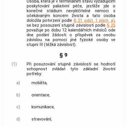
Osoba, která je v terminálním stavu vyžadujícím
poskytování paliativní
péče
, jestliže jde o
konečné stádium nevyléčitelné nemoci s
očekávaným koncem života a tato osoba
doložila potvrzení podle
§ 21 odst. 1 písm. a)
,
se bez posouzení stupně závislosti podle
§ 25
považuje po dobu 12 kalendářních měsíců ode
dne podání žádosti o příspěvek za osobu
závislou na pomoci jiné fyzické osoby ve
stupni III (těžká závislost).
§ 9
(1)
Při posuzování stupně závislosti se hodnotí
schopnost zvládat tyto základní životní
potřeby:
a)
mobilita,
b)
orientace,
c)
komunikace,
d)
stravování,