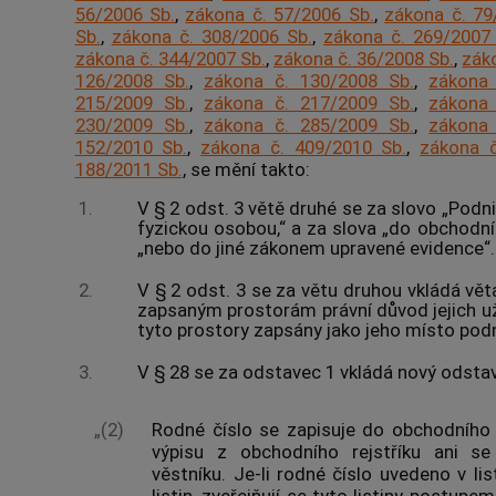
56/2006 Sb.
,
zákona č. 57/2006 Sb.
,
zákona č. 79
Sb.
,
zákona č. 308/2006 Sb.
,
zákona č. 269/2007
zákona č. 344/2007 Sb.
,
zákona č. 36/2008 Sb.
,
zák
126/2008 Sb.
,
zákona č. 130/2008 Sb.
,
zákona 
215/2009 Sb.
,
zákona č. 217/2009 Sb.
,
zákona 
230/2009 Sb.
,
zákona č. 285/2009 Sb.
,
zákona 
152/2010 Sb.
,
zákona č. 409/2010 Sb.
,
zákona č
188/2011 Sb.
, se mění takto:
1.
V § 2 odst. 3 větě druhé se za slovo „Podnika
fyzickou osobou,“ a za slova „do obchodníh
„nebo do jiné zákonem upravené evidence“.
2.
V § 2 odst. 3 se za větu druhou vkládá vět
zapsaným prostorám právní důvod jejich už
tyto prostory zapsány jako jeho místo podni
3.
V § 28 se za odstavec 1 vkládá nový odstave
„(2)
Rodné číslo se zapisuje do obchodního r
výpisu z obchodního rejstříku ani s
věstníku. Je-li rodné číslo uvedeno v li
listin, zveřejňují se tyto listiny postu