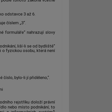
ko odstavce 3 až 6.
uje číslem „3“.
né formuláře“ nahrazují slovy
dnikání, liší-li se od bydliště“
i o fyzickou osobu, která není
íslo, bylo-li jí přiděleno,“.
mi
odního rejstříku doloží právní
sídlo nebo místo podnikání; to
elný z informačních systémů