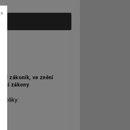
x
dní zákoník, ve znění
ející zákony
ubliky: