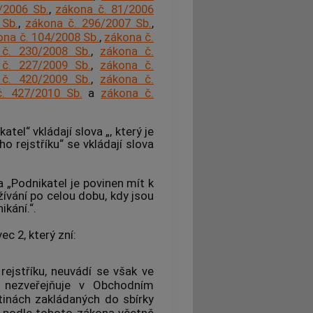
/2006 Sb.
,
zákona č. 81/2006
 Sb.
,
zákona č. 296/2007 Sb.
,
ona č. 104/2008 Sb.
,
zákona č.
č. 230/2008 Sb.
,
zákona č.
č. 227/2009 Sb.
,
zákona č.
č. 420/2009 Sb.
,
zákona č.
. 427/2010 Sb.
a
zákona č.
tel“ vkládají slova „, který je
o rejstříku“ se vkládají slova
a „Podnikatel je povinen mít k
ívání po celou dobu, kdy jsou
kání.“.
c 2, který zní:
ejstříku, neuvádí se však ve
e nezveřejňuje v Obchodním
stinách zakládaných do sbírky
pem podle tohoto zákona včetně