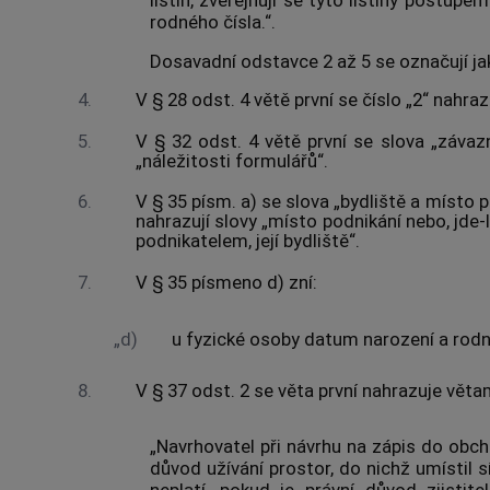
rodného čísla.“.
Dosavadní odstavce 2 až 5 se označují ja
4.
V § 28 odst. 4 větě první se číslo „2“ nahraz
5.
V § 32 odst. 4 větě první se slova „závaz
„náležitosti formulářů“.
6.
V § 35 písm. a) se slova „bydliště a místo po
nahrazují slovy „místo podnikání nebo, jde-l
podnikatelem, její bydliště“.
7.
V § 35 písmeno d) zní:
„d)
u fyzické osoby datum narození a rodné č
8.
V § 37 odst. 2 se věta první nahrazuje věta
„Navrhovatel při návrhu na zápis do obch
důvod užívání prostor, do nichž umístil 
neplatí, pokud je právní důvod zjistit