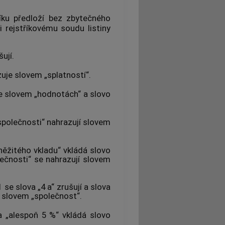
íku předloží bez zbytečného
 rejstříkovému soudu listiny
šují.
uje slovem „splatností“.
je slovem „hodnotách“ a slovo
 společnosti“ nahrazují slovem
něžitého vkladu“ vkládá slovo
ečnosti“ se nahrazují slovem
se slova „4 a“ zrušují a slova
í slovem „společnost“.
a „alespoň 5 %“ vkládá slovo