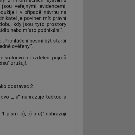
é jsou veřejnými evidencemi,
oužije i v případě návrhu na
nikatel je povinen mít právní
dobu, kdy jsou tyto prostory
ídlo nebo místo podnikání.“.
a „Prohlášení nesmí být starší
edně ověřeny.“.
adě smlouvu o rozdělení příjmů
isu“ zrušují.
ako odstavec 2.
ovo „, a“ nahrazuje tečkou a
1 písm. b), c) a e)“ nahrazují