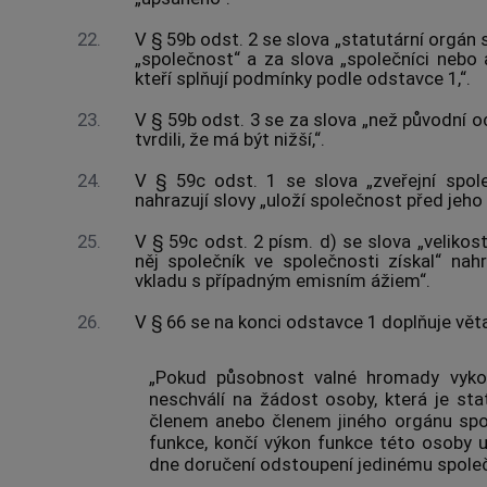
22.
V § 59b odst. 2 se slova „statutární orgán
„společnost“ a za slova „společníci nebo a
kteří splňují podmínky podle odstavce 1,“.
23.
V § 59b odst. 3 se za slova „než původní oce
tvrdili, že má být nižší,“.
24.
V § 59c odst. 1 se slova „zveřejní spol
nahrazují slovy „uloží společnost před jeho 
25.
V § 59c odst. 2 písm. d) se slova „velikos
něj společník ve společnosti získal“ nahr
vkladu s případným emisním ážiem“.
26.
V § 66 se na konci odstavce 1 doplňuje vět
„Pokud působnost valné hromady vykon
neschválí na žádost osoby, která je st
členem anebo členem jiného orgánu spol
funkce, končí výkon funkce této osoby 
dne doručení odstoupení jedinému společn