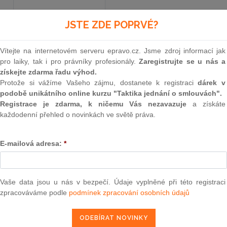
JSTE ZDE POPRVÉ?
Aktuální znění
od 1. 1. 2014
Vítejte na internetovém serveru epravo.cz. Jsme zdroj informací jak
pro laiky, tak i pro právníky profesionály.
Zaregistrujte se u nás a
351
získejte zdarma řadu výhod.
Protože si vážíme Vašeho zájmu, dostanete k registraci
dárek v
ZÁKON
podobě unikátního online kurzu "Taktika jednání o smlouvách".
Registrace je zdarma, k ničemu Vás nezavazuje
a získáte
ze dne 27. října 2011,
každodenní přehled o novinkách ve světě práva.
kterým se mění zákon č. 513/1991 Sb., obcho
E-mailová adresa:
*
pozdějších předpisů, a další souvis
Parlament se usnesl na tomto zákoně České rep
Vaše data jsou u nás v bezpečí. Údaje vyplněné při této registraci
zpracováváme podle
podmínek zpracování osobních údajů
ČÁST PRVNÍ