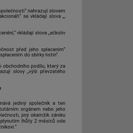
 společnosti“ nahrazují slovem
kcionáři“ se vkládají slova „,
nění,“ vkládají slova „ačkoliv
ečnost před jeho splacením“
splacením do sbírky listin“.
ti obchodního podílu, který za
azují slovy „výši převzatého
a
ává jediný společník a ten
atutárním orgánem nebo jeho
ečnosti, jiný okamžik zániku
uplynutím lhůty 2 měsíců ode
íkovi.“.