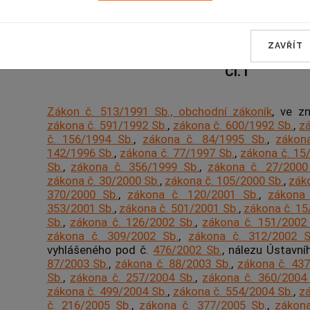
Změna obchodního zákon
ZAVŘÍT
Čl. I
Zákon č. 513/1991 Sb., obchodní zákoník
, ve z
zákona č. 591/1992 Sb.
,
zákona č. 600/1992 Sb.
,
zá
č. 156/1994 Sb.
,
zákona č. 84/1995 Sb.
,
zákon
142/1996 Sb.
,
zákona č. 77/1997 Sb.
,
zákona č. 15
Sb.
,
zákona č. 356/1999 Sb.
,
zákona č. 27/2000
zákona č. 30/2000 Sb.
,
zákona č. 105/2000 Sb.
,
zák
370/2000 Sb.
,
zákona č. 120/2001 Sb.
,
zákona 
353/2001 Sb.
,
zákona č. 501/2001 Sb.
,
zákona č. 15
Sb.
,
zákona č. 126/2002 Sb.
,
zákona č. 151/2002
zákona č. 309/2002 Sb.
,
zákona č. 312/2002 S
vyhlášeného pod č.
476/2002 Sb.
, nálezu Ústavn
87/2003 Sb.
,
zákona č. 88/2003 Sb.
,
zákona č. 437
Sb.
,
zákona č. 257/2004 Sb.
,
zákona č. 360/2004
zákona č. 499/2004 Sb.
,
zákona č. 554/2004 Sb.
,
zá
č. 216/2005 Sb.
,
zákona č. 377/2005 Sb.
,
zákona