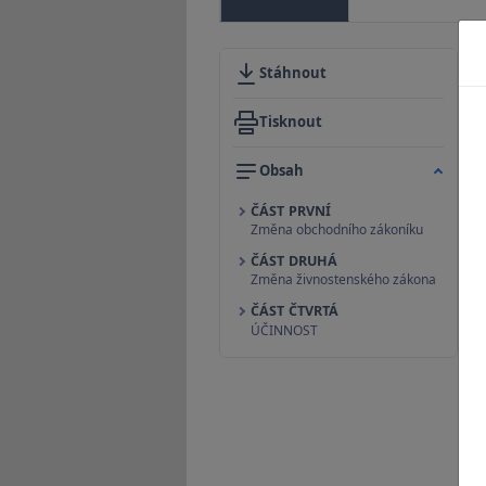
Stáhnout
Tisknout
Obsah
ČÁST PRVNÍ
Změna obchodního zákoníku
ČÁST DRUHÁ
Změna živnostenského zákona
ČÁST ČTVRTÁ
ÚČINNOST