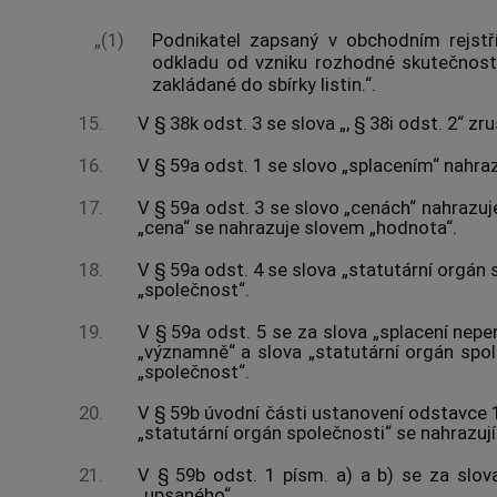
„(1)
Podnikatel zapsaný v obchodním rejstř
odkladu od vzniku rozhodné skutečnosti
zakládané do sbírky listin.“.
15.
V § 38k odst. 3 se slova „, § 38i odst. 2“ zru
16.
V § 59a odst. 1 se slovo „splacením“ nahraz
17.
V § 59a odst. 3 se slovo „cenách“ nahrazu
„cena“ se nahrazuje slovem „hodnota“.
18.
V § 59a odst. 4 se slova „statutární orgán
„společnost“.
19.
V § 59a odst. 5 se za slova „splacení nepe
„významně“ a slova „statutární orgán spol
„společnost“.
20.
V § 59b úvodní části ustanovení odstavce 1 
„statutární orgán společnosti“ se nahrazuj
21.
V § 59b odst. 1 písm. a) a b) se za slov
„upsaného“.