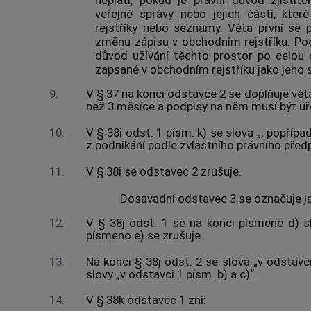
veřejné správy nebo jejich částí, kter
rejstříky nebo seznamy. Věta první se p
změnu zápisu v obchodním rejstříku. Pod
důvod užívání těchto prostor po celou 
zapsané v obchodním rejstříku jako jeho s
9.
V § 37 na konci odstavce 2 se doplňuje vět
než 3 měsíce a podpisy na něm musí být úř
10.
V § 38i odst. 1 písm. k) se slova „, popříp
z podnikání podle zvláštního právního předp
11.
V § 38i se odstavec 2 zrušuje.
Dosavadní odstavec 3 se označuje j
12.
V § 38j odst. 1 se na konci písmene d) sl
písmeno e) se zrušuje.
13.
Na konci § 38j odst. 2 se slova „v odstavci 
slovy „v odstavci 1 písm. b) a c)“.
14.
V § 38k odstavec 1 zní: