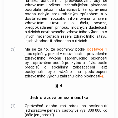
nátlaku, donucení či přesvědčování, aby se
zdravotnímu výkonu zabraňujícímu plodnosti
podrobila, jakož i skutečnost, že
oprávněná
osoba
nebyla srozumitelným způsobem a v
dostatečném rozsahu informována o svém
zdravotním stavu a o účelu, povaze,
předpokládaném přínosu, možných důsledcích
a rizicích navrhovaného zdravotního výkonu a o
jiných možnostech řešení zdravotního stavu,
jejich vhodnosti, přínosech a rizicích.
(3)
Má se za to, že podmínky podle
odstavce 1
jsou splněny, pokud v souvislosti s provedením
zdravotního výkonu zabraňujícího plodnosti
byla
oprávněné osobě
poskytnuta dávka podle
předpisů o sociálním zabezpečení, jejíž
poskytnutí bylo vázáno na podstoupení
1
zdravotního výkonu zabraňujícího plodnosti
)
.
§ 4
Jednorázová peněžní částka
(1)
Oprávněná osoba
má nárok na poskytnutí
jednorázové peněžní částky ve výši 300 000 Kč
(dále jen „nárok“).