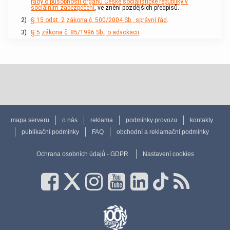
rady o působnosti orgánů České socialistické republiky v
sociálním zabezpečení
, ve znění pozdějších předpisů.
2)
§ 15 odst. 2
zákona č. 500/2004 Sb., správní řád
.
3)
§ 5
zákona č. 85/1996 Sb., o advokacii
.
mapa serveru
o nás
reklama
podmínky provozu
kontakty
publikační podmínky
FAQ
obchodní a reklamační podmínky
Ochrana osobních údajů - GDPR
Nastavení cookies