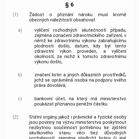
§ 6
(1)
Žádost o přiznání nároku musí kromě
obecných náležitostí obsahovat
a)
vylíčení rozhodných skutečností případu,
zejména označení zdravotnického zařízení, v
němž ke zdravotnímu výkonu zabraňujícímu
plodnosti došlo, datum, kdy byl tento
zdravotní výkon proveden, a vylíčení
okolností, za nichž k tomuto zdravotnímu
výkonu došlo,
b)
značení listin a jiných důkazních prostředků,
jichž se
oprávněná osoba
na podporu svého
práva dovolává,
c)
bankovní účet, na který má ministerstvo
poukázat přiznanou peněžní částku.
(2)
Státní orgány, jakož i právnické a fyzické osoby
jsou povinny na výzvu ministerstva poskytnout
nezbytnou součinnost potřebnou ke zjištění
skutkového stavu věci bez důvodných
pochybností, zejména předložit listiny či jiné