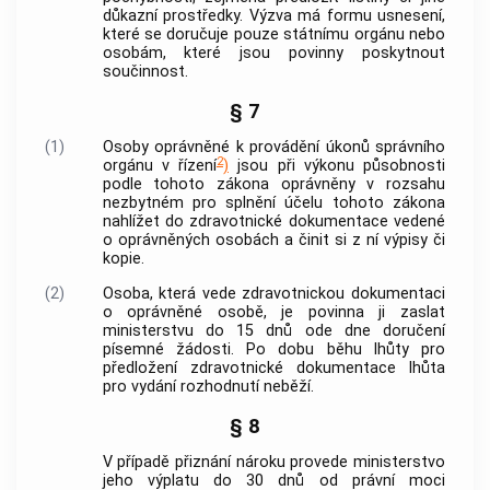
důkazní prostředky. Výzva má formu usnesení,
které se doručuje pouze státnímu orgánu nebo
osobám, které jsou povinny poskytnout
součinnost.
§ 7
(1)
Osoby oprávněné k provádění úkonů správního
2
orgánu v řízení
)
jsou při výkonu působnosti
podle tohoto zákona oprávněny v rozsahu
nezbytném pro splnění účelu tohoto zákona
nahlížet do zdravotnické dokumentace vedené
o
oprávněných osobách
a činit si z ní výpisy či
kopie.
(2)
Osoba, která vede zdravotnickou dokumentaci
o
oprávněné osobě
, je povinna ji zaslat
ministerstvu do 15 dnů ode dne doručení
písemné žádosti. Po dobu běhu lhůty pro
předložení zdravotnické dokumentace lhůta
pro vydání rozhodnutí neběží.
§ 8
V případě přiznání nároku provede ministerstvo
jeho výplatu do 30 dnů od právní moci