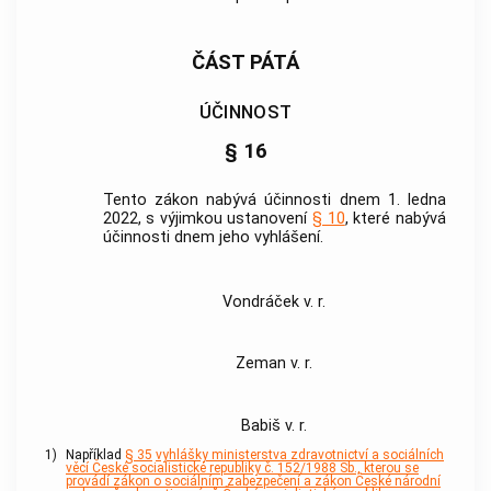
ČÁST PÁTÁ
ÚČINNOST
§ 16
Tento zákon nabývá účinnosti dnem 1. ledna
2022, s výjimkou ustanovení
§ 10
, které nabývá
účinnosti dnem jeho vyhlášení.
Vondráček v. r.
Zeman v. r.
Babiš v. r.
1)
Například
§ 35
vyhlášky ministerstva zdravotnictví a sociálních
věcí České socialistické republiky č. 152/1988 Sb., kterou se
provádí zákon o sociálním zabezpečení a zákon České národní