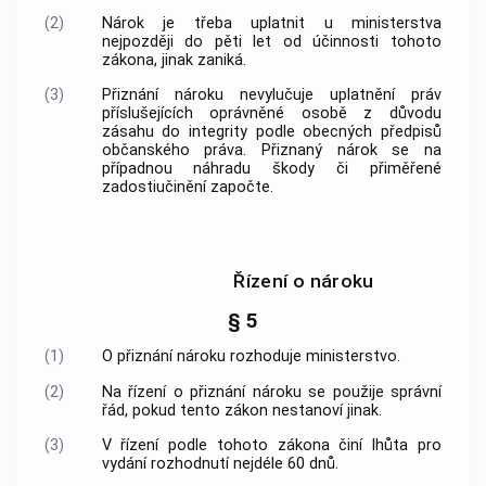
(2)
Nárok je třeba uplatnit u ministerstva
nejpozději do pěti let od účinnosti tohoto
zákona, jinak zaniká.
(3)
Přiznání nároku nevylučuje uplatnění práv
příslušejících
oprávněné osobě
z důvodu
zásahu do integrity podle obecných předpisů
občanského práva. Přiznaný nárok se na
případnou náhradu škody či přiměřené
zadostiučinění započte.
Řízení o nároku
§ 5
(1)
O přiznání nároku rozhoduje ministerstvo.
(2)
Na řízení o přiznání nároku se použije správní
řád, pokud tento zákon nestanoví jinak.
(3)
V řízení podle tohoto zákona činí lhůta pro
vydání rozhodnutí nejdéle 60 dnů.