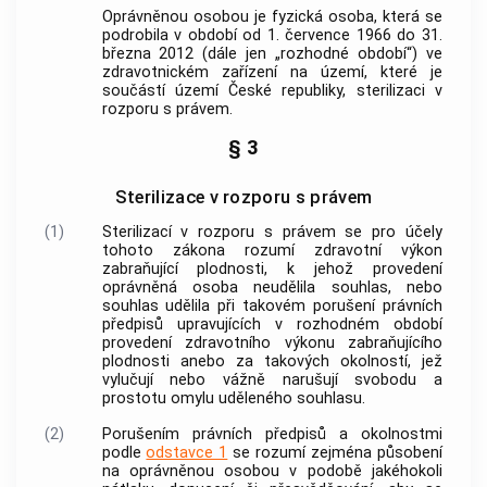
Oprávněnou osobou
je fyzická osoba, která se
podrobila v období od 1. července 1966 do 31.
března 2012 (dále jen „rozhodné období“) ve
zdravotnickém zařízení na území, které je
součástí území České republiky,
sterilizaci v
rozporu s právem
.
§ 3
Sterilizace v rozporu s právem
(1)
Sterilizací v rozporu s právem
se pro účely
tohoto zákona rozumí zdravotní výkon
zabraňující plodnosti, k jehož provedení
oprávněná osoba
neudělila souhlas, nebo
souhlas udělila při takovém porušení právních
předpisů upravujících v rozhodném období
provedení zdravotního výkonu zabraňujícího
plodnosti anebo za takových okolností, jež
vylučují nebo vážně narušují svobodu a
prostotu omylu uděleného souhlasu.
(2)
Porušením právních předpisů a okolnostmi
podle
odstavce 1
se rozumí zejména působení
na
oprávněnou osobou
v podobě jakéhokoli