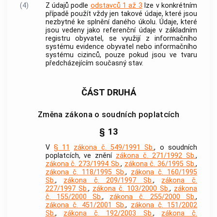
(4)
Z údajů podle
odstavců 1 až 3
lze v konkrétním
případě použít vždy jen takové údaje, které jsou
nezbytné ke splnění daného úkolu. Údaje, které
jsou vedeny jako referenční údaje v základním
registru obyvatel, se využijí z informačního
systému evidence obyvatel nebo informačního
systému cizinců, pouze pokud jsou ve tvaru
předcházejícím současný stav.
ČÁST DRUHÁ
Změna zákona o soudních poplatcích
§ 13
V
§ 11
zákona č. 549/1991 Sb.
, o soudních
poplatcích, ve znění
zákona č. 271/1992 Sb.
,
zákona č. 273/1994 Sb.
,
zákona č. 36/1995 Sb.
,
zákona č. 118/1995 Sb.
,
zákona č. 160/1995
Sb.
,
zákona č. 209/1997 Sb.
,
zákona č.
227/1997 Sb.
,
zákona č. 103/2000 Sb.
,
zákona
č. 155/2000 Sb.
,
zákona č. 255/2000 Sb.
,
zákona č. 451/2001 Sb.
,
zákona č. 151/2002
Sb.
,
zákona č. 192/2003 Sb.
,
zákona č.