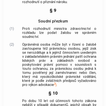
rozhodnutí o přiznání nároku.
§ 9
Soudní přezkum
(1)
Proti rozhodnutí ministra zdravotnictví o
rozkladu lze podat žalobu ve správním
soudnictví.
(2)
Oprávněná osoba
může být v řízení o žalobě
zastoupena též právnickou osobou, jejíž zisk
se nerozděluje a k jejímž činnostem uvedeným
v zakladatelském právním jednání patří ochrana
lidských práv a základních svobod a
poskytování právní pomoci v souvislosti s
touto ochranou; za právnickou osobu jedná k
tomu pověřený její zaměstnanec nebo člen,
který má vysokoškolské právnické vzdělání,
které je podle zvláštních předpisů vyžadováno
3
pro výkon advokacie
)
.
§ 10
Po dobu 10 let od účinnosti tohoto zákona
neběží v případě dokumentů, jejichž obsah by