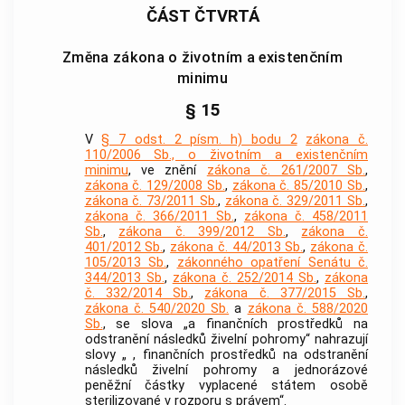
ČÁST ČTVRTÁ
Změna zákona o životním a existenčním
minimu
§ 15
V
§ 7 odst. 2 písm. h) bodu 2
zákona č.
110/2006 Sb., o životním a existenčním
minimu
, ve znění
zákona č. 261/2007 Sb.
,
zákona č. 129/2008 Sb.
,
zákona č. 85/2010 Sb.
,
zákona č. 73/2011 Sb.
,
zákona č. 329/2011 Sb.
,
zákona č. 366/2011 Sb.
,
zákona č. 458/2011
Sb.
,
zákona č. 399/2012 Sb.
,
zákona č.
401/2012 Sb.
,
zákona č. 44/2013 Sb.
,
zákona č.
105/2013 Sb.
,
zákonného opatření Senátu č.
344/2013 Sb.
,
zákona č. 252/2014 Sb.
,
zákona
č. 332/2014 Sb.
,
zákona č. 377/2015 Sb.
,
zákona č. 540/2020 Sb.
a
zákona č. 588/2020
Sb.
, se slova „a finančních prostředků na
odstranění následků živelní pohromy“ nahrazují
slovy „ , finančních prostředků na odstranění
následků živelní pohromy a jednorázové
peněžní částky vyplacené státem osobě
sterilizované v rozporu s právem“.