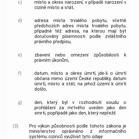
c)
místo a okres narození, v případě narození v
cizině místo a stát,
d)
adresa místa trvalého pobytu, včetně
předchozích adres místa trvalého pobytu,
případně též adresa, na kterou mají být
doručovány písemnosti podle zvláštního
právního předpisu,
e)
zbavení nebo omezení způsobilosti k
právním úkonům,
f)
datum, místo a okres úmrtí; jde-li o úmrtí
občana mimo území České republiky, datum
úmrtí, místo a stát, na jehož území k úmrtí
došlo,
g)
den, který byl v rozhodnutí soudu o
prohlášení za mrtvého uveden jako den
smrti, popřípadě jako den, který nepřežil.
(3)
Pro výkon působnosti podle tohoto zákona je
ministerstvo oprávněno z informačního
systému cizinců využívat tyto údaje: