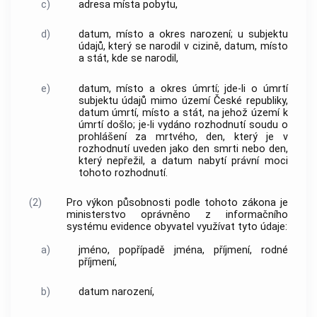
c)
adresa místa pobytu,
d)
datum, místo a okres narození; u subjektu
údajů, který se narodil v cizině, datum, místo
a stát, kde se narodil,
e)
datum, místo a okres úmrtí; jde-li o úmrtí
subjektu údajů mimo území České republiky,
datum úmrtí, místo a stát, na jehož území k
úmrtí došlo; je-li vydáno rozhodnutí soudu o
prohlášení za mrtvého, den, který je v
rozhodnutí uveden jako den smrti nebo den,
který nepřežil, a datum nabytí právní moci
tohoto rozhodnutí.
(2)
Pro výkon působnosti podle tohoto zákona je
ministerstvo oprávněno z informačního
systému evidence obyvatel využívat tyto údaje:
a)
jméno, popřípadě jména, příjmení, rodné
příjmení,
b)
datum narození,