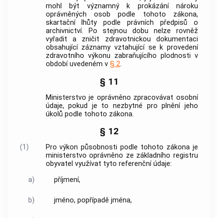
mohl být významný k prokázání nároku
oprávněných osob podle tohoto zákona,
skartační lhůty podle právních předpisů o
archivnictví. Po stejnou dobu nelze rovněž
vyřadit a zničit zdravotnickou dokumentaci
obsahující záznamy vztahující se k provedení
zdravotního výkonu zabraňujícího plodnosti v
období uvedeném v
§ 2
.
§ 11
Ministerstvo je oprávněno zpracovávat osobní
údaje, pokud je to nezbytné pro plnění jeho
úkolů podle tohoto zákona.
§ 12
(1)
Pro výkon působnosti podle tohoto zákona je
ministerstvo oprávněno ze základního registru
obyvatel využívat tyto referenční údaje:
a)
příjmení,
b)
jméno, popřípadě jména,