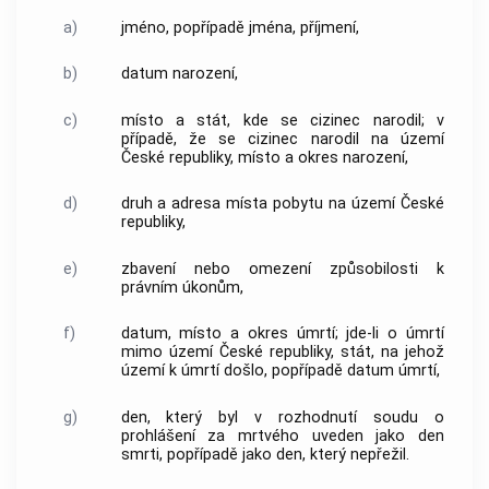
a)
jméno, popřípadě jména, příjmení,
b)
datum narození,
c)
místo a stát, kde se cizinec narodil; v
případě, že se cizinec narodil na území
České republiky, místo a okres narození,
d)
druh a adresa místa pobytu na území České
republiky,
e)
zbavení nebo omezení způsobilosti k
právním úkonům,
f)
datum, místo a okres úmrtí; jde-li o úmrtí
mimo území České republiky, stát, na jehož
území k úmrtí došlo, popřípadě datum úmrtí,
g)
den, který byl v rozhodnutí soudu o
prohlášení za mrtvého uveden jako den
smrti, popřípadě jako den, který nepřežil.