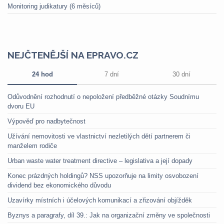
Monitoring judikatury (6 měsíců)
NEJČTENĚJŠÍ NA EPRAVO.CZ
24 hod
7 dní
30 dní
Odůvodnění rozhodnutí o nepoložení předběžné otázky Soudnímu
dvoru EU
Výpověď pro nadbytečnost
Užívání nemovitosti ve vlastnictví nezletilých dětí partnerem či
manželem rodiče
Urban waste water treatment directive – legislativa a její dopady
Konec prázdných holdingů? NSS upozorňuje na limity osvobození
dividend bez ekonomického důvodu
Uzavírky místních i účelových komunikací a zřizování objížděk
Byznys a paragrafy, díl 39.: Jak na organizační změny ve společnosti