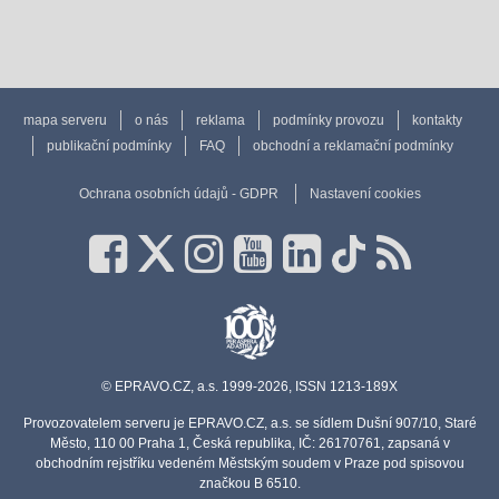
mapa serveru
o nás
reklama
podmínky provozu
kontakty
publikační podmínky
FAQ
obchodní a reklamační podmínky
Ochrana osobních údajů - GDPR
Nastavení cookies
© EPRAVO.CZ, a.s. 1999-2026, ISSN 1213-189X
Provozovatelem serveru je EPRAVO.CZ, a.s. se sídlem Dušní 907/10, Staré
Město, 110 00 Praha 1, Česká republika, IČ: 26170761, zapsaná v
obchodním rejstříku vedeném Městským soudem v Praze pod spisovou
značkou B 6510.