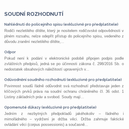
SOUDNÍ ROZHODNUTÍ
Nahlédnutí do policejního spisu (exkluzivně pro předplatitele)
Rodiči nezletilého dítěte, který je nositelem rodičovské odpovědnosti v
plném rozsahu, nelze odepřít přístup do policejního spisu, vedeného z
důvodu zranění nezletilého dítěte,...
Odpor
Pokud není k podání v elektronické podobě připojen podpis podle
zvláštních předpisů, jedná se po účinnosti zákona č. 298/2016 Sb. o
nedostatek obsahových náležitostí upravených v...
Odůvodnění soudního rozhodnutí (exkluzivně pro předplatitele)
Povinnost soudů řádně odůvodnit svá rozhodnutí představuje jeden z
klíčových prvků práva na soudní ochranu chráněného čl. 36 odst. 1
Listiny základních práv a svobod. Soudy mají...
Opomenuté důkazy (exkluzivně pro předplatitele)
Jedním z nezbytných předpokladů jakéhokoliv – řádného i
mimořádného – vydržení je držba věci. Držba zahrnuje faktické
ovládání věci (corpus possessionis) a současně...