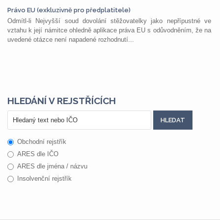
Právo EU (exkluzivně pro předplatitele)
Odmítl-li Nejvyšší soud dovolání stěžovatelky jako nepřípustné ve
vztahu k její námitce ohledně aplikace práva EU s odůvodněním, že na
uvedené otázce není napadené rozhodnutí...
HLEDÁNÍ V REJSTŘÍCÍCH
Obchodní rejstřík
ARES dle IČO
ARES dle jména / názvu
Insolvenční rejstřík