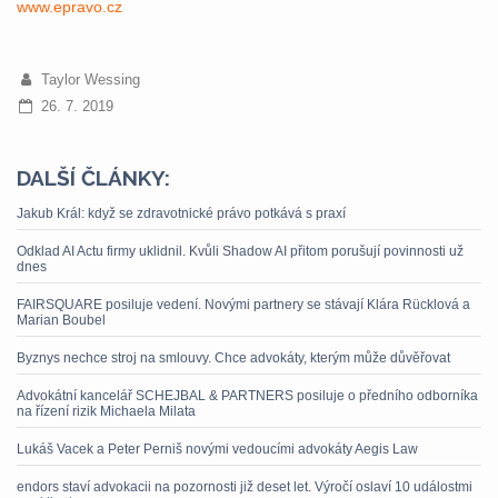
www.epravo.cz
Taylor Wessing
26. 7. 2019
DALŠÍ ČLÁNKY:
Jakub Král: když se zdravotnické právo potkává s praxí
Odklad AI Actu firmy uklidnil. Kvůli Shadow AI přitom porušují povinnosti už
dnes
FAIRSQUARE posiluje vedení. Novými partnery se stávají Klára Rücklová a
Marian Boubel
Byznys nechce stroj na smlouvy. Chce advokáty, kterým může důvěřovat
Advokátní kancelář SCHEJBAL & PARTNERS posiluje o předního odborníka
na řízení rizik Michaela Milata
Lukáš Vacek a Peter Perniš novými vedoucími advokáty Aegis Law
endors staví advokacii na pozornosti již deset let. Výročí oslaví 10 událostmi