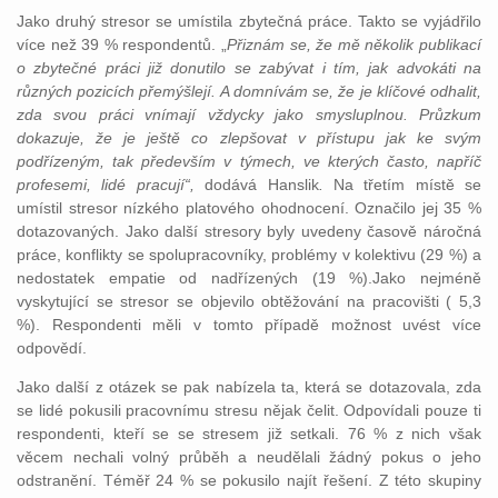
Jako druhý stresor se umístila zbytečná práce. Takto se vyjádřilo
více než 39 % respondentů. „
Přiznám se, že mě několik publikací
o zbytečné práci již donutilo se zabývat i tím, jak advokáti na
různých pozicích přemýšlejí. A domnívám se, že je klíčové odhalit,
zda svou práci vnímají vždycky jako smysluplnou. Průzkum
dokazuje, že je ještě co zlepšovat v přístupu jak ke svým
podřízeným, tak především v týmech, ve kterých často, napříč
profesemi, lidé pracují“,
dodává Hanslik
.
Na třetím místě se
umístil stresor nízkého platového ohodnocení. Označilo jej 35 %
dotazovaných. Jako další stresory byly uvedeny časově náročná
práce, konflikty se spolupracovníky, problémy v kolektivu (29 %) a
nedostatek empatie od nadřízených (19 %).Jako nejméně
vyskytující se stresor se objevilo obtěžování na pracovišti ( 5,3
%). Respondenti měli v tomto případě možnost uvést více
odpovědí.
Jako další z otázek se pak nabízela ta, která se dotazovala, zda
se lidé pokusili pracovnímu stresu nějak čelit. Odpovídali pouze ti
respondenti, kteří se se stresem již setkali. 76 % z nich však
věcem nechali volný průběh a neudělali žádný pokus o jeho
odstranění. Téměř 24 % se pokusilo najít řešení. Z této skupiny