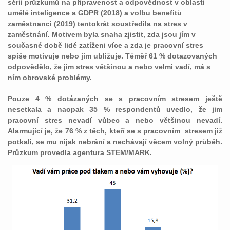
sérii průzkumů na připravenost a odpovědnost v oblasti
umělé inteligence a GDPR (2018) a volbu benefitů
zaměstnanci (2019) tentokrát soustředila na stres v
zaměstnání. Motivem byla snaha zjistit, zda jsou jím v
současné době lidé zatíženi více a zda je pracovní stres
spíše motivuje nebo jim ubližuje. Téměř 61 % dotazovaných
odpovědělo, že jim stres většinou a nebo velmi vadí, má s
ním obrovské problémy.
Pouze 4 % dotázaných se s pracovním stresem ještě
nesetkala a naopak 35 % respondentů uvedlo, že jim
pracovní stres nevadí vůbec a nebo většinou nevadí.
Alarmující je, že 76 % z těch, kteří se s pracovním stresem již
potkali, se mu nijak nebrání a nechávají věcem volný průběh.
Průzkum provedla agentura STEM/MARK.