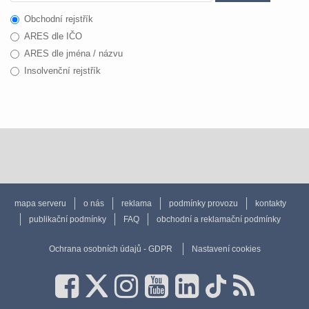
Obchodní rejstřík
ARES dle IČO
ARES dle jména / názvu
Insolvenční rejstřík
mapa serveru
o nás
reklama
podmínky provozu
kontakty
publikační podmínky
FAQ
obchodní a reklamační podmínky
Ochrana osobních údajů - GDPR
Nastavení cookies