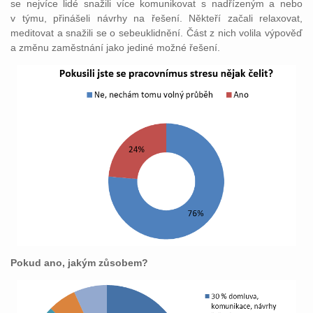
se nejvíce lidé snažili více komunikovat s nadřízeným a nebo
v týmu, přinášeli návrhy na řešení. Někteří začali relaxovat,
meditovat a snažili se o sebeuklidnění. Část z nich volila výpověď
a změnu zaměstnání jako jediné možné řešení.
Pokud ano, jakým zůsobem?