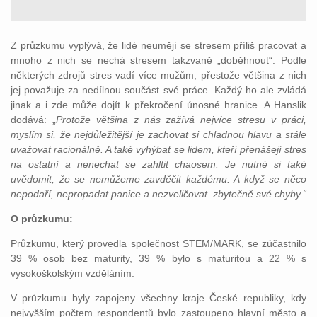
Z průzkumu vyplývá, že lidé neumějí se stresem příliš pracovat a
mnoho z nich se nechá stresem takzvaně „doběhnout“. Podle
některých zdrojů stres vadí více mužům, přestože většina z nich
jej považuje za nedílnou součást své práce. Každý ho ale zvládá
jinak a i zde může dojít k překročení únosné hranice. A Hanslik
dodává: „
Protože většina z nás zažívá nejvíce stresu v práci,
myslím si, že nejdůležitější je zachovat si chladnou hlavu a stále
uvažovat racionálně. A také vyhýbat se lidem, kteří přenášejí stres
na ostatní a nenechat se zahltit chaosem. Je nutné si také
uvědomit, že se nemůžeme zavděčit každému. A když se něco
nepodaří, nepropadat panice a nezveličovat zbytečně své chyby.“
O průzkumu:
Průzkumu, který provedla společnost STEM/MARK, se zúčastnilo
39 % osob bez maturity, 39 % bylo s maturitou a 22 % s
vysokoškolským vzděláním.
V průzkumu byly zapojeny všechny kraje České republiky, kdy
nejvyšším počtem respondentů bylo zastoupeno hlavní město a