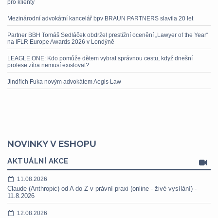
pro klienty
Mezinárodní advokátní kancelář bpv BRAUN PARTNERS slavila 20 let
Partner BBH Tomáš Sedláček obdržel prestižní ocenění „Lawyer of the Year“
na IFLR Europe Awards 2026 v Londýně
LEAGLE.ONE: Kdo pomůže dětem vybrat správnou cestu, když dnešní
profese zítra nemusí existovat?
Jindřich Fuka novým advokátem Aegis Law
NOVINKY V ESHOPU
AKTUÁLNÍ AKCE
11.08.2026
Claude (Anthropic) od A do Z v právní praxi (online - živé vysílání) -
11.8.2026
12.08.2026