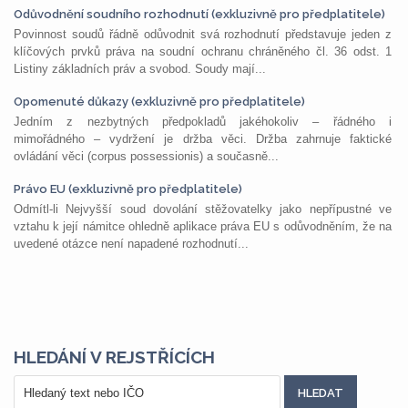
Odůvodnění soudního rozhodnutí (exkluzivně pro předplatitele)
Povinnost soudů řádně odůvodnit svá rozhodnutí představuje jeden z
klíčových prvků práva na soudní ochranu chráněného čl. 36 odst. 1
Listiny základních práv a svobod. Soudy mají...
Opomenuté důkazy (exkluzivně pro předplatitele)
Jedním z nezbytných předpokladů jakéhokoliv – řádného i
mimořádného – vydržení je držba věci. Držba zahrnuje faktické
ovládání věci (corpus possessionis) a současně...
Právo EU (exkluzivně pro předplatitele)
Odmítl-li Nejvyšší soud dovolání stěžovatelky jako nepřípustné ve
vztahu k její námitce ohledně aplikace práva EU s odůvodněním, že na
uvedené otázce není napadené rozhodnutí...
HLEDÁNÍ V REJSTŘÍCÍCH