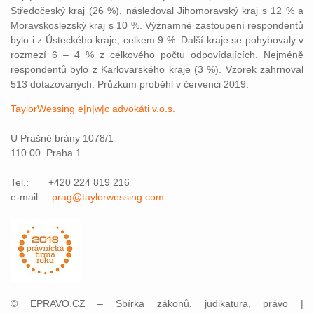
Středočeský kraj (26 %), následoval Jihomoravský kraj s 12 % a
Moravskoslezský kraj s 10 %. Významné zastoupení respondentů
bylo i z Ústeckého kraje, celkem 9 %. Další kraje se pohybovaly v
rozmezí 6 – 4 % z celkového počtu odpovídajících. Nejméně
respondentů bylo z Karlovarského kraje (3 %). Vzorek zahrnoval
513 dotazovaných. Průzkum proběhl v červenci 2019.
TaylorWessing e|n|w|c advokáti v.o.s.
U Prašné brány 1078/1
110 00 Praha 1
Tel.: +420 224 819 216
e-mail:
prag@taylorwessing.com
© EPRAVO.CZ – Sbírka zákonů, judikatura, právo |