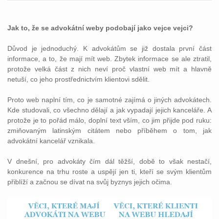
Jak to, že se advokátní weby podobají jako vejce vejci?
Důvod je jednoduchý. K advokátům se již dostala první část
informace, a to, že mají mít web. Zbytek informace se ale ztratil,
protože velká část z nich neví proč vlastní web mít a hlavně
netuší, co jeho prostřednictvím klientovi sdělit.
Proto web naplní tím, co je samotné zajímá o jiných advokátech.
Kde studovali, co všechno dělají a jak vypadají jejich kanceláře. A
protože je to pořád málo, doplní text vším, co jim přijde pod ruku:
zmiňovaným latinským citátem nebo příběhem o tom, jak
advokátní kancelář vznikala.
V dnešní, pro advokáty čím dál těžší, době to však nestačí,
konkurence na trhu roste a uspějí jen ti, kteří se svým klientům
přiblíží a začnou se dívat na svůj byznys jejich očima.