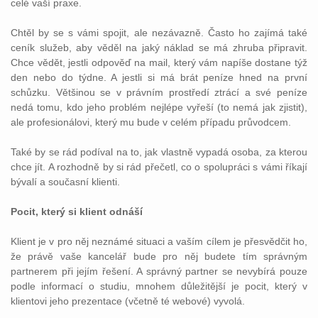
celé vaší praxe.
Chtěl by se s vámi spojit, ale nezávazně. Často ho zajímá také
ceník služeb, aby věděl na jaký náklad se má zhruba připravit.
Chce vědět, jestli odpověď na mail, který vám napíše dostane týž
den nebo do týdne. A jestli si má brát peníze hned na první
schůzku. Většinou se v právním prostředí ztrácí a své peníze
nedá tomu, kdo jeho problém nejlépe vyřeší (to nemá jak zjistit),
ale profesionálovi, který mu bude v celém případu průvodcem.
Také by se rád podíval na to, jak vlastně vypadá osoba, za kterou
chce jít. A rozhodně by si rád přečetl, co o spolupráci s vámi říkají
bývalí a současní klienti.
Pocit, který si klient odnáší
Klient je v pro něj neznámé situaci a vaším cílem je přesvědčit ho,
že právě vaše kancelář bude pro něj budete tím správným
partnerem při jejím řešení. A správný partner se nevybírá pouze
podle informací o studiu, mnohem důležitější je pocit, který v
klientovi jeho prezentace (včetně té webové) vyvolá.