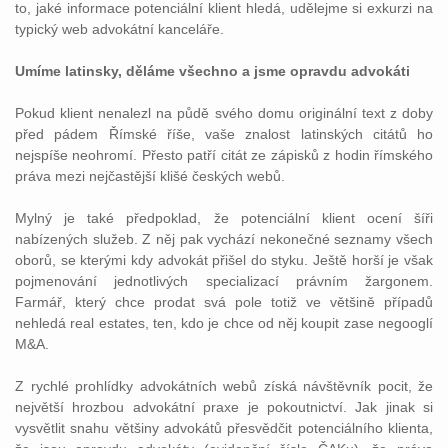
to, jaké informace potenciální klient hledá, udělejme si exkurzi na
typický web advokátní kanceláře.
Umíme latinsky, děláme všechno a jsme opravdu advokáti
Pokud klient nenalezl na půdě svého domu originální text z doby
před pádem Římské říše, vaše znalost latinských citátů ho
nejspíše neohromí. Přesto patří citát ze zápisků z hodin římského
práva mezi nejčastější klišé českých webů.
Mylný je také předpoklad, že potenciální klient ocení šíři
nabízených služeb. Z něj pak vychází nekonečné seznamy všech
oborů, se kterými kdy advokát přišel do styku. Ještě horší je však
pojmenování jednotlivých specializací právním žargonem.
Farmář, který chce prodat svá pole totiž ve většině případů
nehledá real estates, ten, kdo je chce od něj koupit zase negooglí
M&A.
Z rychlé prohlídky advokátních webů získá návštěvník pocit, že
největší hrozbou advokátní praxe je pokoutnictví. Jak jinak si
vysvětlit snahu většiny advokátů přesvědčit potenciálního klienta,