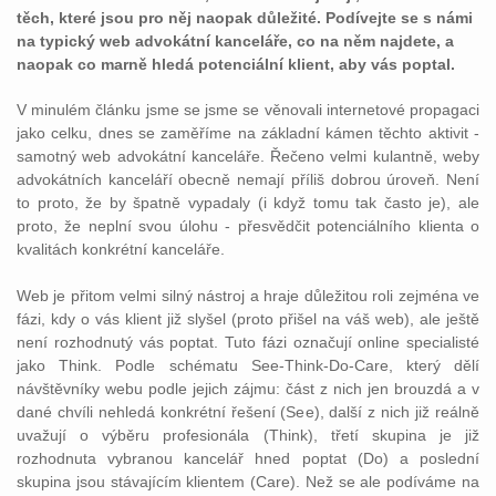
těch, které jsou pro něj naopak důležité. Podívejte se s námi
na typický web advokátní kanceláře, co na něm najdete, a
naopak co marně hledá potenciální klient, aby vás poptal.
V minulém článku jsme se jsme se věnovali internetové propagaci
jako celku, dnes se zaměříme na základní kámen těchto aktivit -
samotný web advokátní kanceláře. Řečeno velmi kulantně, weby
advokátních kanceláří obecně nemají příliš dobrou úroveň. Není
to proto, že by špatně vypadaly (i když tomu tak často je), ale
proto, že neplní svou úlohu - přesvědčit potenciálního klienta o
kvalitách konkrétní kanceláře.
Web je přitom velmi silný nástroj a hraje důležitou roli zejména ve
fázi, kdy o vás klient již slyšel (proto přišel na váš web), ale ještě
není rozhodnutý vás poptat. Tuto fázi označují online specialisté
jako Think. Podle schématu See-Think-Do-Care, který dělí
návštěvníky webu podle jejich zájmu: část z nich jen brouzdá a v
dané chvíli nehledá konkrétní řešení (See), další z nich již reálně
uvažují o výběru profesionála (Think), třetí skupina je již
rozhodnuta vybranou kancelář hned poptat (Do) a poslední
skupina jsou stávajícím klientem (Care). Než se ale podíváme na