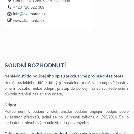
SOUDNÍ ROZHODNUTÍ
Nahlédnutí do policejního spisu (exkluzivně pro předplatitele)
Rodiči nezletilého dítěte, který je nositelem rodičovské odpovědnosti v
plném rozsahu, nelze odepřít přístup do policejního spisu, vedeného z
důvodu zranění nezletilého dítěte,...
Odpor
Pokud není k podání v elektronické podobě připojen podpis podle
zvláštních předpisů, jedná se po účinnosti zákona č. 298/2016 Sb. o
nedostatek obsahových náležitostí upravených v...
Odůvodnění soudního rozhodnutí (exkluzivně pro předplatitele)