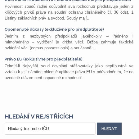
Povinnost soudů řádně odůvodnit svá rozhodnutí představuje jeden z
klíčových prvků práva na soudní ochranu chráněného čl. 36 odst. 1
Listiny základních práv a svobod. Soudy mají...
Opomenuté důkazy (exkluzivně pro předplatitele)
Jedním z nezbytných předpokladů jakéhokoliv – řádného i
mimořádného – vydržení je držba věci. Držba zahrnuje faktické
ovládání věci (corpus possessionis) a současně...
Právo EU (exkluzivně pro předplatitele)
Odmítl-li Nejvyšší soud dovolání stěžovatelky jako nepřípustné ve
vztahu k její námitce ohledně aplikace práva EU s odůvodněním, že na
uvedené otázce není napadené rozhodnutí...
HLEDÁNÍ V REJSTŘÍCÍCH