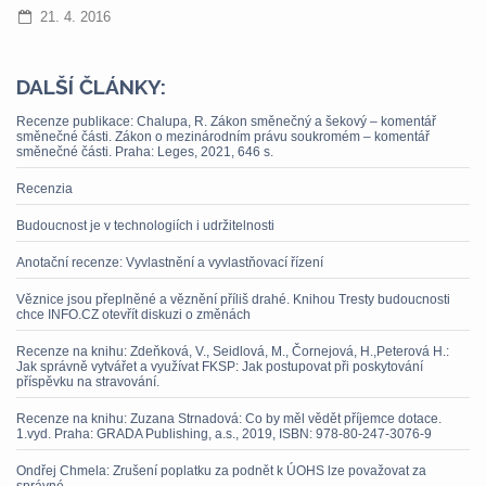
21. 4. 2016
DALŠÍ ČLÁNKY:
Recenze publikace: Chalupa, R. Zákon směnečný a šekový – komentář
směnečné části. Zákon o mezinárodním právu soukromém – komentář
směnečné části. Praha: Leges, 2021, 646 s.
Recenzia
Budoucnost je v technologiích i udržitelnosti
Anotační recenze: Vyvlastnění a vyvlastňovací řízení
Věznice jsou přeplněné a věznění příliš drahé. Knihou Tresty budoucnosti
chce INFO.CZ otevřít diskuzi o změnách
Recenze na knihu: Zdeňková, V., Seidlová, M., Čornejová, H.,Peterová H.:
Jak správně vytvářet a využívat FKSP: Jak postupovat při poskytování
příspěvku na stravování.
Recenze na knihu: Zuzana Strnadová: Co by měl vědět příjemce dotace.
1.vyd. Praha: GRADA Publishing, a.s., 2019, ISBN: 978-80-247-3076-9
Ondřej Chmela: Zrušení poplatku za podnět k ÚOHS lze považovat za
správné