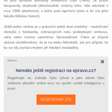
že jsou opravdu advokáty (evidenční číslo ČAKu), že právo
doopravdy studovali (dlouhosáhlé rozbory toho, kde advokát v
roce 1966 absolvoval, u koho psal rigorózní práci a že má jeho
fakulta 60letou historii).
Ještě jeden nešvar je u právních webů dost znatelný - nadužívání
obrázků z fotobanky, zobrazujících ruku podepisující smlouvu,
váhy nebo rovnou samotnou Spravedlnost. Cílem je zřejmě
ukázat návštěvníkovi, že je na webu Advokátů, asi pro případ, že
by na něj zavítal omylem při hledání instalatéra.
Reklama
Nemáte ještě registraci na epravo.cz?
Registrujte se, získejte řadu výhod a jako dárek Vám
zašleme aktuální online kurz na využití umělé inteligence v
praxi.
REGISTROVAT ZDE