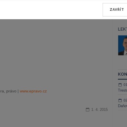
aci městských bytů je krokem správným směrem, a z města
ská a moravská města.
ZAVŘÍT
LEK
áš Sokol
JUDr. Martin Maisner, Ph.D.,
MCIArb
ktora
Kurzy lektora
KON
0
Trest
ra, právo |
www.epravo.cz
0
Daňov
1. 4. 2015