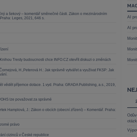
MAG
ný a šekový – komentář směnečné části. Zákon o mezinárodním
AI pr
Praha: Leges, 2021, 646 s.
AI pr
Monit
Monit
ízení
. Knihou Tresty budoucnosti chce INFO.CZ otevřít diskuzi o změnách
Monit
Čornejová, H.,Peterová H.: Jak správně vytvářet a využívat FKSP: Jak
vání.
 vědět příjemce dotace. 1.vyd. Praha: GRADA Publishing, a.s., 2019,
NE
 ÚOHS lze považovat za správné
yrtek Hamplová, J.: Zákon o obcích (obecní zřízení) – Komentář. Praha:
Odůvo
otáz
kromé právo
Výpo
ání cizinců v České republice