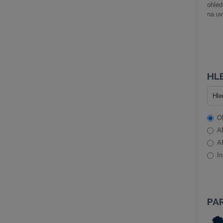
ohle
na uv
HLE
O
A
A
In
PA