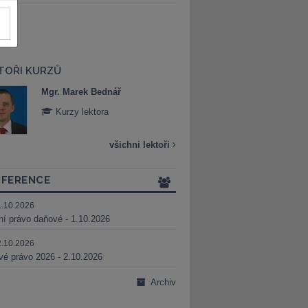
TOŘI KURZŮ
Mgr. Marek Bednář
Mgr. Veronika 
Kurzy lektora
Kurzy lektora
všichni lektoři
FERENCE
1.10.2026
ní právo daňové - 1.10.2026
2.10.2026
é právo 2026 - 2.10.2026
Archiv