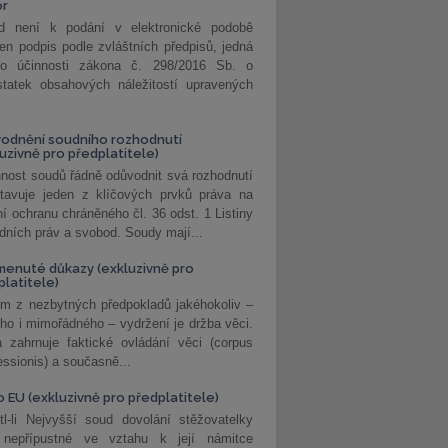
or
d není k podání v elektronické podobě
jen podpis podle zvláštních předpisů, jedná
o účinnosti zákona č. 298/2016 Sb. o
statek obsahových náležitostí upravených
odnění soudního rozhodnutí
luzivně pro předplatitele)
nost soudů řádně odůvodnit svá rozhodnutí
stavuje jeden z klíčových prvků práva na
í ochranu chráněného čl. 36 odst. 1 Listiny
dních práv a svobod. Soudy mají...
enuté důkazy (exkluzivně pro
platitele)
m z nezbytných předpokladů jakéhokoliv –
ho i mimořádného – vydržení je držba věci.
 zahrnuje faktické ovládání věci (corpus
ssionis) a současně...
o EU (exkluzivně pro předplatitele)
l-li Nejvyšší soud dovolání stěžovatelky
 nepřípustné ve vztahu k její námitce