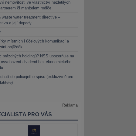
ní nemovitosti ve vlastnictví nezletilých
partnerem či manželem rodiče
 waste water treatment directive –
lativa a její dopady
r
rky místních i účelových komunikací a
vání objížděk
c prázdných holdingů? NSS upozorňuje na
y osvobození dividend bez ekonomického
du
dnutí do policejního spisu (exkluzivně pro
latitele)