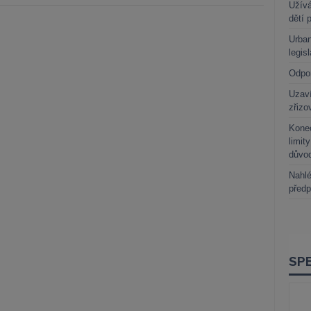
Užívá
dětí 
Urban
legis
Odpo
Uzaví
zřizo
Kone
limit
důvo
Nahlé
předp