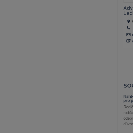
SO
Nahl
pro 
Rodič
rodič
odepř
důvod