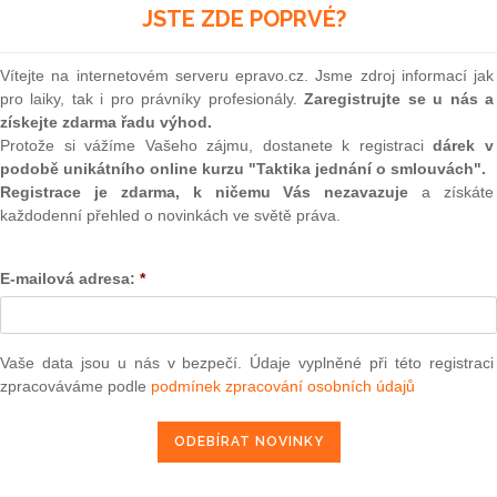
(onli
JSTE ZDE POPRVÉ?
la privatizaci bytů za dumpingové ceny a řekla, že bude
klým.
2
Prakt
Vítejte na internetovém serveru epravo.cz. Jsme zdroj informací jak
v Brně zpravidla tvořeny tak, že se posudková cena snížila
smluv
pro laiky, tak i pro právníky profesionály.
Zaregistrujte se u nás a
y o dalších 10 % za platbu předem, navíc bylo do tří let
získejte zdarma řadu výhod.
0
ní ceny domu za předem schválené opravy. V průměru tedy
Protože si vážíme Vašeho zájmu, dostanete k registraci
dárek v
Prakt
podpora ve výši neuvěřitelných 70 % ceny.
judik
podobě unikátního online kurzu "Taktika jednání o smlouvách".
konomických deníků mají rádi čísla - za takto nastavených
Registrace je zdarma, k ničemu Vás nezavazuje
a získáte
lo jen v případě aktuálně dotčených 25 domovních celků
každodenní přehled o novinkách ve světě práva.
ONL
ek, tedy cca 1000 obyvatel) o 320 milionů Kč a dotovalo by
v průměru částkou 900 000 Kč. Byt v hodnotě 1 500 000 Kč
Vnos
E-mailová adresa:
*
valor
 za 450 000 Kč, což znamená, že každý obyvatel města Brna
soud
ovních celků částkou 850 Kč na uspokojení jejich bytové
Výpo
neom
Vaše data jsou u nás v bezpečí. Údaje vyplněné při této registraci
resp. domácnostem) města Brna - vyplatilo 900 000 Kč. Na
zpracováváme podle
podmínek zpracování osobních údajů
 by to bylo fair (rovný přístup) - pokud to má být jen pro
Nová 
 jen v některém vybraném ku privatizaci, tak je to hodně un-
Změn
 norma norem Ústava ČR - hovoří jasně - zastupitel musí
energ
!
Čern