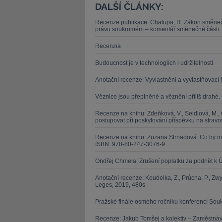
DALŠÍ ČLÁNKY:
Recenze publikace: Chalupa, R. Zákon směneč
právu soukromém – komentář směnečné části. 
Recenzia
Budoucnost je v technologiích i udržitelnosti
Anotační recenze: Vyvlastnění a vyvlastňovací ř
Věznice jsou přeplněné a věznění příliš drahé
Recenze na knihu: Zdeňková, V., Seidlová, M., 
postupovat při poskytování příspěvku na stravo
Recenze na knihu: Zuzana Strnadová: Co by měl
ISBN: 978-80-247-3076-9
Ondřej Chmela: Zrušení poplatku za podnět k
Anotační recenze: Koudelka, Z., Průcha, P., Zw
Leges, 2019, 480s
Pražské finále osmého ročníku konferencí Sou
Recenze: Jakub Tomšej a kolektiv – Zaměstnáv