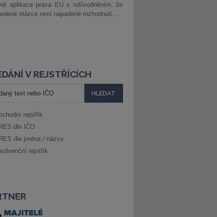
dně aplikace práva EU s odůvodněním, že
edené otázce není napadené rozhodnutí...
DÁNÍ V REJSTŘÍCÍCH
bchodní rejstřík
RES dle IČO
RES dle jména / názvu
solvenční rejstřík
RTNER