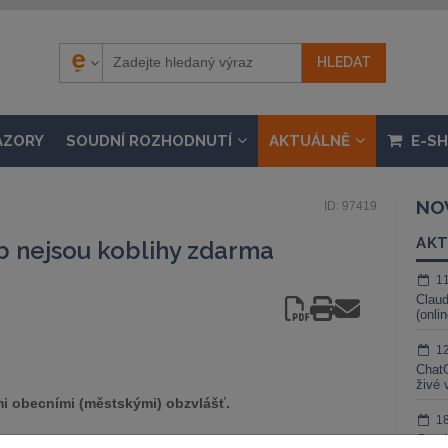
ÁZORY
SOUDNÍ ROZHODNUTÍ
AKTUÁLNĚ
E-S
NO
ID: 97419
AKT
eb nejsou koblihy zdarma
1
Claud
(onli
1
ChatG
živé 
mi obecními (městskými) obzvlášť.
1
Gemin
O, SZ a KDU + (ex)recesistické ŽÍT BRNO) rozhoupala k