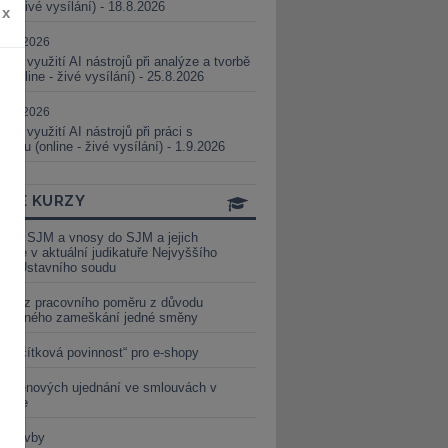
ne - živé vysílání) - 18.8.2026
x
5.08.2026
ické využití AI nástrojů při analýze a tvorbě
 (online - živé vysílání) - 25.8.2026
1.09.2026
ické využití AI nástrojů při práci s
aturou (online - živé vysílání) - 1.9.2026
INE KURZY
y ze SJM a vnosy do SJM a jejich
izace v aktuální judikatuře Nejvyššího
u a Ústavního soudu
věď z pracovního poměru z důvodu
luveného zameškání jedné směny
„tlačítková povinnost“ pro e-shopy
a cenových ujednání ve smlouvách v
etice
é stavby