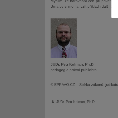
Myslím, že narovnání cen při privatiz
Brna by si mohla vzít příklad i další če
JUDr. Tomáš Nielsen
JUDr. Tom
Kurzy lektora
Kurzy le
JUDr. Petr Kolman, Ph.D.
,
pedagog a právní publicista
© EPRAVO.CZ – Sbírka zákonů, judikatu
JUDr. Petr Kolman, Ph.D.