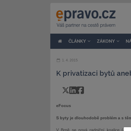
ČLÁNKY
ZÁKONY
N
1. 4. 2015
K privatizaci bytů an
eFocus
S byty je dlouhodobě problém a s tě
V Brně se nová radniční koalice (AN