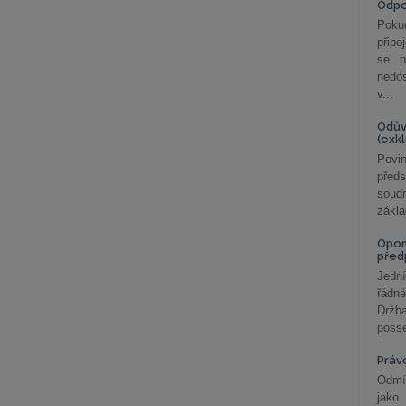
Odp
Poku
připo
se p
nedo
v...
Odův
(exk
Povin
před
soudn
zákla
Opom
před
Jední
řádné
Držba
posse
Práv
Odmít
jako