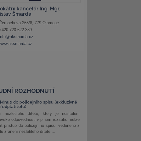
UDNÍ ROZHODNUTÍ
édnutí do policejního spisu (exkluzivně
předplatitele)
i nezletilého dítěte, který je nositelem
ovské odpovědnosti v plném rozsahu, nelze
ít přístup do policejního spisu, vedeného z
u zranění nezletilého dítěte,...