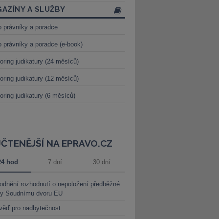
AZÍNY A SLUŽBY
o právníky a poradce
o právníky a poradce (e-book)
oring judikatury (24 měsíců)
oring judikatury (12 měsíců)
oring judikatury (6 měsíců)
JČTENĚJŠÍ NA EPRAVO.CZ
24 hod
7 dní
30 dní
dnění rozhodnutí o nepoložení předběžné
ky Soudnímu dvoru EU
věď pro nadbytečnost