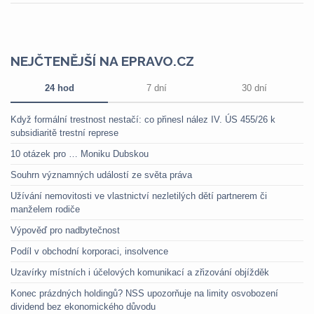
NEJČTENĚJŠÍ NA EPRAVO.CZ
24 hod
7 dní
30 dní
Když formální trestnost nestačí: co přinesl nález IV. ÚS 455/26 k
subsidiaritě trestní represe
10 otázek pro … Moniku Dubskou
Souhrn významných událostí ze světa práva
Užívání nemovitosti ve vlastnictví nezletilých dětí partnerem či
manželem rodiče
Výpověď pro nadbytečnost
Podíl v obchodní korporaci, insolvence
Uzavírky místních i účelových komunikací a zřizování objížděk
Konec prázdných holdingů? NSS upozorňuje na limity osvobození
dividend bez ekonomického důvodu