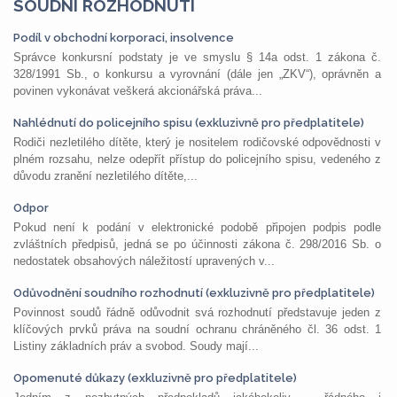
SOUDNÍ ROZHODNUTÍ
Podíl v obchodní korporaci, insolvence
Správce konkursní podstaty je ve smyslu § 14a odst. 1 zákona č.
328/1991 Sb., o konkursu a vyrovnání (dále jen „ZKV“), oprávněn a
povinen vykonávat veškerá akcionářská práva...
Nahlédnutí do policejního spisu (exkluzivně pro předplatitele)
Rodiči nezletilého dítěte, který je nositelem rodičovské odpovědnosti v
plném rozsahu, nelze odepřít přístup do policejního spisu, vedeného z
důvodu zranění nezletilého dítěte,...
Odpor
Pokud není k podání v elektronické podobě připojen podpis podle
zvláštních předpisů, jedná se po účinnosti zákona č. 298/2016 Sb. o
nedostatek obsahových náležitostí upravených v...
Odůvodnění soudního rozhodnutí (exkluzivně pro předplatitele)
Povinnost soudů řádně odůvodnit svá rozhodnutí představuje jeden z
klíčových prvků práva na soudní ochranu chráněného čl. 36 odst. 1
Listiny základních práv a svobod. Soudy mají...
Opomenuté důkazy (exkluzivně pro předplatitele)