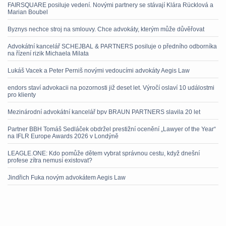
FAIRSQUARE posiluje vedení. Novými partnery se stávají Klára Rücklová a
Marian Boubel
Byznys nechce stroj na smlouvy. Chce advokáty, kterým může důvěřovat
Advokátní kancelář SCHEJBAL & PARTNERS posiluje o předního odborníka
na řízení rizik Michaela Milata
Lukáš Vacek a Peter Perniš novými vedoucími advokáty Aegis Law
endors staví advokacii na pozornosti již deset let. Výročí oslaví 10 událostmi
pro klienty
Mezinárodní advokátní kancelář bpv BRAUN PARTNERS slavila 20 let
Partner BBH Tomáš Sedláček obdržel prestižní ocenění „Lawyer of the Year“
na IFLR Europe Awards 2026 v Londýně
LEAGLE.ONE: Kdo pomůže dětem vybrat správnou cestu, když dnešní
profese zítra nemusí existovat?
Jindřich Fuka novým advokátem Aegis Law