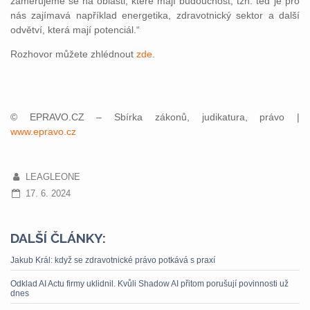
zaměřujeme se na oblasti, které mají budoucnost, tzn. teď je pro
nás zajímavá například energetika, zdravotnický sektor a další
odvětví, která mají potenciál.“
Rozhovor můžete zhlédnout
zde
.
© EPRAVO.CZ – Sbírka zákonů, judikatura, právo |
www.epravo.cz
LEAGLEONE
17. 6. 2024
DALŠÍ ČLÁNKY:
Jakub Král: když se zdravotnické právo potkává s praxí
Odklad AI Actu firmy uklidnil. Kvůli Shadow AI přitom porušují povinnosti už
dnes