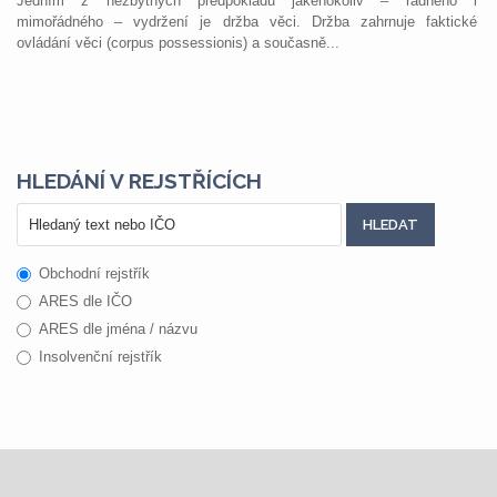
Jedním z nezbytných předpokladů jakéhokoliv – řádného i
mimořádného – vydržení je držba věci. Držba zahrnuje faktické
ovládání věci (corpus possessionis) a současně...
HLEDÁNÍ V REJSTŘÍCÍCH
Obchodní rejstřík
ARES dle IČO
ARES dle jména / názvu
Insolvenční rejstřík