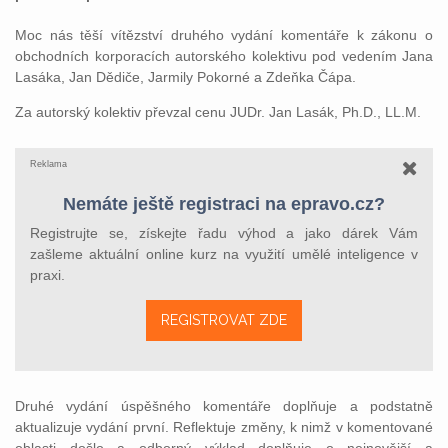
Moc nás těší vítězství druhého vydání komentáře k zákonu o
obchodních korporacích autorského kolektivu pod vedením Jana
Lasáka, Jan Dědiče, Jarmily Pokorné a Zdeňka Čápa.
Za autorský kolektiv převzal cenu JUDr. Jan Lasák, Ph.D., LL.M.
Reklama
Nemáte ještě registraci na epravo.cz?
Registrujte se, získejte řadu výhod a jako dárek Vám
zašleme aktuální online kurz na využití umělé inteligence v
praxi.
REGISTROVAT ZDE
Druhé vydání úspěšného komentáře doplňuje a podstatně
aktualizuje vydání první. Reflektuje změny, k nimž v komentované