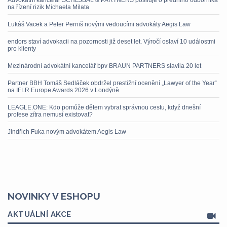
Advokátní kancelář SCHEJBAL & PARTNERS posiluje o předního odborníka
na řízení rizik Michaela Milata
Lukáš Vacek a Peter Perniš novými vedoucími advokáty Aegis Law
endors staví advokacii na pozornosti již deset let. Výročí oslaví 10 událostmi
pro klienty
Mezinárodní advokátní kancelář bpv BRAUN PARTNERS slavila 20 let
Partner BBH Tomáš Sedláček obdržel prestižní ocenění „Lawyer of the Year“
na IFLR Europe Awards 2026 v Londýně
LEAGLE.ONE: Kdo pomůže dětem vybrat správnou cestu, když dnešní
profese zítra nemusí existovat?
Jindřich Fuka novým advokátem Aegis Law
NOVINKY V ESHOPU
AKTUÁLNÍ AKCE