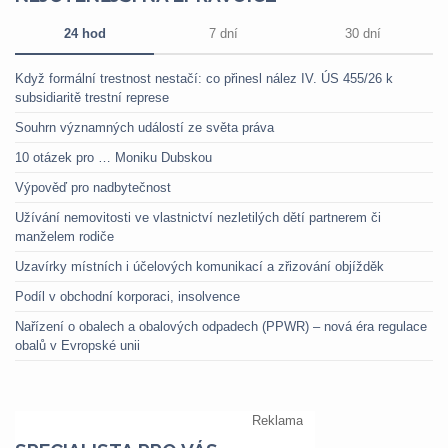
24 hod
7 dní
30 dní
Když formální trestnost nestačí: co přinesl nález IV. ÚS 455/26 k
subsidiaritě trestní represe
Souhrn významných událostí ze světa práva
10 otázek pro … Moniku Dubskou
Výpověď pro nadbytečnost
Užívání nemovitosti ve vlastnictví nezletilých dětí partnerem či
manželem rodiče
Uzavírky místních i účelových komunikací a zřizování objížděk
Podíl v obchodní korporaci, insolvence
Nařízení o obalech a obalových odpadech (PPWR) – nová éra regulace
obalů v Evropské unii