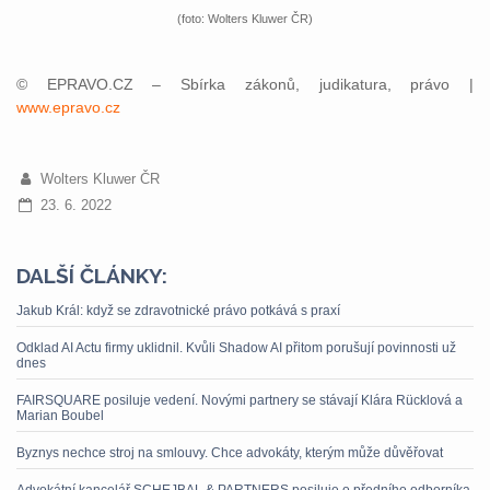
(foto: Wolters Kluwer ČR)
© EPRAVO.CZ – Sbírka zákonů, judikatura, právo |
www.epravo.cz
Wolters Kluwer ČR
23. 6. 2022
DALŠÍ ČLÁNKY:
Jakub Král: když se zdravotnické právo potkává s praxí
Odklad AI Actu firmy uklidnil. Kvůli Shadow AI přitom porušují povinnosti už
dnes
FAIRSQUARE posiluje vedení. Novými partnery se stávají Klára Rücklová a
Marian Boubel
Byznys nechce stroj na smlouvy. Chce advokáty, kterým může důvěřovat