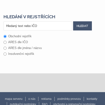
HLEDÁNÍ V REJSTŘÍCÍCH
Obchodní rejstřík
ARES dle IČO
ARES dle jména / názvu
Insolvenční rejstřík
mapa serveru
o nás
reklama
podmínky provozu
kontakty
publikační podmínky
FAQ
obchodní a reklamační podmínky