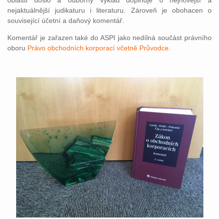
oblasti došlo a odborný výklad doplňuje o nejnovější a
nejaktuálnější judikaturu i literaturu. Zároveň je obohacen o
související účetní a daňový komentář.
Komentář je zařazen také do ASPI jako nedílná součást právního
oboru
Právo obchodních korporací včetně Průvodce
.