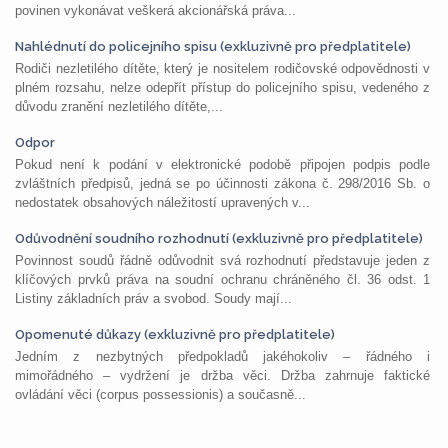
povinen vykonávat veškerá akcionářská práva...
Nahlédnutí do policejního spisu (exkluzivně pro předplatitele)
Rodiči nezletilého dítěte, který je nositelem rodičovské odpovědnosti v
plném rozsahu, nelze odepřít přístup do policejního spisu, vedeného z
důvodu zranění nezletilého dítěte,...
Odpor
Pokud není k podání v elektronické podobě připojen podpis podle
zvláštních předpisů, jedná se po účinnosti zákona č. 298/2016 Sb. o
nedostatek obsahových náležitostí upravených v...
Odůvodnění soudního rozhodnutí (exkluzivně pro předplatitele)
Povinnost soudů řádně odůvodnit svá rozhodnutí představuje jeden z
klíčových prvků práva na soudní ochranu chráněného čl. 36 odst. 1
Listiny základních práv a svobod. Soudy mají...
Opomenuté důkazy (exkluzivně pro předplatitele)
Jedním z nezbytných předpokladů jakéhokoliv – řádného i
mimořádného – vydržení je držba věci. Držba zahrnuje faktické
ovládání věci (corpus possessionis) a současně...