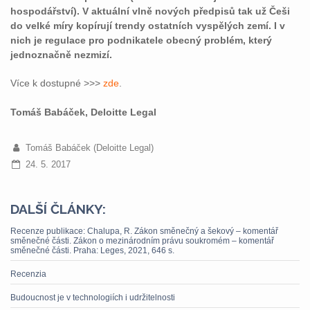
hospodářství). V aktuální vlně nových předpisů tak už Češi
do velké míry kopírují trendy ostatních vyspělých zemí. I v
nich je regulace pro podnikatele obecný problém, který
jednoznačně nezmizí.
Více k dostupné >>>
zde
.
Tomáš Babáček, Deloitte Legal
Tomáš Babáček (Deloitte Legal)
24. 5. 2017
DALŠÍ ČLÁNKY:
Recenze publikace: Chalupa, R. Zákon směnečný a šekový – komentář
směnečné části. Zákon o mezinárodním právu soukromém – komentář
směnečné části. Praha: Leges, 2021, 646 s.
Recenzia
Budoucnost je v technologiích i udržitelnosti