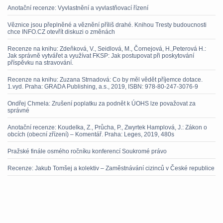
Anotační recenze: Vyvlastnění a vyvlastňovací řízení
Věznice jsou přeplněné a věznění příliš drahé. Knihou Tresty budoucnosti
chce INFO.CZ otevřít diskuzi o změnách
Recenze na knihu: Zdeňková, V., Seidlová, M., Čornejová, H.,Peterová H.:
Jak správně vytvářet a využívat FKSP: Jak postupovat při poskytování
příspěvku na stravování.
Recenze na knihu: Zuzana Strnadová: Co by měl vědět příjemce dotace.
1.vyd. Praha: GRADA Publishing, a.s., 2019, ISBN: 978-80-247-3076-9
Ondřej Chmela: Zrušení poplatku za podnět k ÚOHS lze považovat za
správné
Anotační recenze: Koudelka, Z., Průcha, P., Zwyrtek Hamplová, J.: Zákon o
obcích (obecní zřízení) – Komentář. Praha: Leges, 2019, 480s
Pražské finále osmého ročníku konferencí Soukromé právo
Recenze: Jakub Tomšej a kolektiv – Zaměstnávání cizinců v České republice