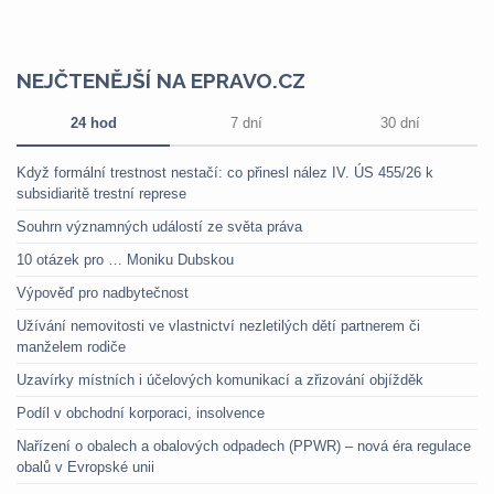
NEJČTENĚJŠÍ NA EPRAVO.CZ
24 hod
7 dní
30 dní
Když formální trestnost nestačí: co přinesl nález IV. ÚS 455/26 k
subsidiaritě trestní represe
Souhrn významných událostí ze světa práva
10 otázek pro … Moniku Dubskou
Výpověď pro nadbytečnost
Užívání nemovitosti ve vlastnictví nezletilých dětí partnerem či
manželem rodiče
Uzavírky místních i účelových komunikací a zřizování objížděk
Podíl v obchodní korporaci, insolvence
Nařízení o obalech a obalových odpadech (PPWR) – nová éra regulace
obalů v Evropské unii