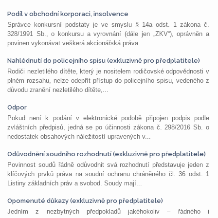
Podíl v obchodní korporaci, insolvence
Správce konkursní podstaty je ve smyslu § 14a odst. 1 zákona č.
328/1991 Sb., o konkursu a vyrovnání (dále jen „ZKV“), oprávněn a
povinen vykonávat veškerá akcionářská práva...
Nahlédnutí do policejního spisu (exkluzivně pro předplatitele)
Rodiči nezletilého dítěte, který je nositelem rodičovské odpovědnosti v
plném rozsahu, nelze odepřít přístup do policejního spisu, vedeného z
důvodu zranění nezletilého dítěte,...
Odpor
Pokud není k podání v elektronické podobě připojen podpis podle
zvláštních předpisů, jedná se po účinnosti zákona č. 298/2016 Sb. o
nedostatek obsahových náležitostí upravených v...
Odůvodnění soudního rozhodnutí (exkluzivně pro předplatitele)
Povinnost soudů řádně odůvodnit svá rozhodnutí představuje jeden z
klíčových prvků práva na soudní ochranu chráněného čl. 36 odst. 1
Listiny základních práv a svobod. Soudy mají...
Opomenuté důkazy (exkluzivně pro předplatitele)
Jedním z nezbytných předpokladů jakéhokoliv – řádného i