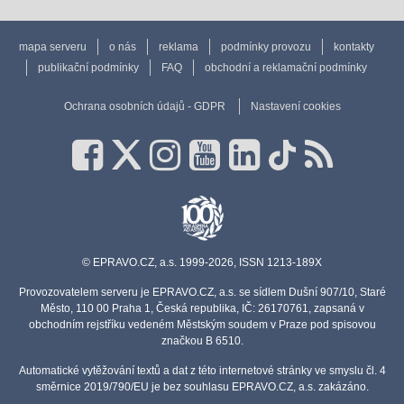
mapa serveru
o nás
reklama
podmínky provozu
kontakty
publikační podmínky
FAQ
obchodní a reklamační podmínky
Ochrana osobních údajů - GDPR
Nastavení cookies
© EPRAVO.CZ, a.s. 1999-2026, ISSN 1213-189X
Provozovatelem serveru je EPRAVO.CZ, a.s. se sídlem Dušní 907/10, Staré
Město, 110 00 Praha 1, Česká republika, IČ: 26170761, zapsaná v
obchodním rejstříku vedeném Městským soudem v Praze pod spisovou
značkou B 6510.
Automatické vytěžování textů a dat z této internetové stránky ve smyslu čl. 4
směrnice 2019/790/EU je bez souhlasu EPRAVO.CZ, a.s. zakázáno.