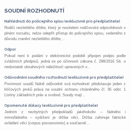
SOUDNÍ ROZHODNUTÍ
Nahlédnutí do policejního spisu (exkluzivně pro předplatitele)
Rodiči nezletilého dítěte, který je nositelem rodičovské odpovědnosti v
plném rozsahu, nelze odepřít přístup do policejního spisu, vedeného z
důvodu zranění nezletilého dítěte,...
Odpor
Pokud není k podání v elektronické podobě připojen podpis podle
zvláštních předpisů, jedná se po účinnosti zákona č. 298/2016 Sb. o
nedostatek obsahových náležitostí upravených v...
Odůvodnění soudního rozhodnutí (exkluzivně pro předplatitele)
Povinnost soudů řádně odůvodnit svá rozhodnutí představuje jeden z
klíčových prvků práva na soudní ochranu chráněného čl. 36 odst. 1
Listiny základních práv a svobod. Soudy mají...
Opomenuté důkazy (exkluzivně pro předplatitele)
Jedním z nezbytných předpokladů jakéhokoliv – řádného i
mimořádného – vydržení je držba věci. Držba zahrnuje faktické
ovládání věci (corpus possessionis) a současně...