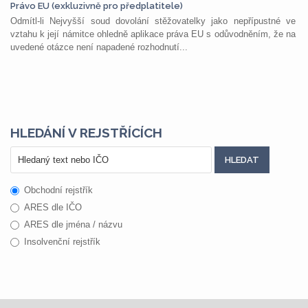
Právo EU (exkluzivně pro předplatitele)
Odmítl-li Nejvyšší soud dovolání stěžovatelky jako nepřípustné ve
vztahu k její námitce ohledně aplikace práva EU s odůvodněním, že na
uvedené otázce není napadené rozhodnutí...
HLEDÁNÍ V REJSTŘÍCÍCH
Obchodní rejstřík
ARES dle IČO
ARES dle jména / názvu
Insolvenční rejstřík