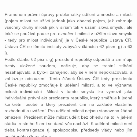
Pramenem právní úpravy problematiky udílení amnestie a milosti
(pojem milost se užívá jednak jako obecný pojem, jež zahrnuje
všechny druhy milosti jak v širším tak v užším slova smyslu, ale
také se používá pouze pro označení milosti v užším slova smyslu
- tedy pro milost individuální) je v České republice Ústava ČR.
Ústava ČR se těmito instituty zabývá v článcích 62 písm. g) a 63
j).
Podle článku 62 písm. g) prezident republiky odpouští a zmírňuje
tresty uložené soudem, nařizuje, aby se trestní stíhání
nezahajovalo, a bylo-li zahájeno, aby se v něm nepokračovalo, a
zahlazuje odsouzení. Tento článek Ústavy ČR tedy prezidenta
České republiky zmocňuje k udělení milosti, a to ve významu
milosti individuální. Milost v tomto smyslu lze vymezit jako
individuální právní akt prezidenta republiky, který směřuje k jedné
konkrétní osobě a který prezident činí na základě vlastního
rozhodnutí a uvážení. Pro udělení milosti nejsou stanovena žádná
omezení. Prezident může milost udělit bez ohledu na to, v jakém
stádiu trestního řízení se daná věc nachází. K udělení milosti není
třeba kontrasignace tj. spolupodpisu předsedy vlády nebo jím
pověřeného člena vlády.