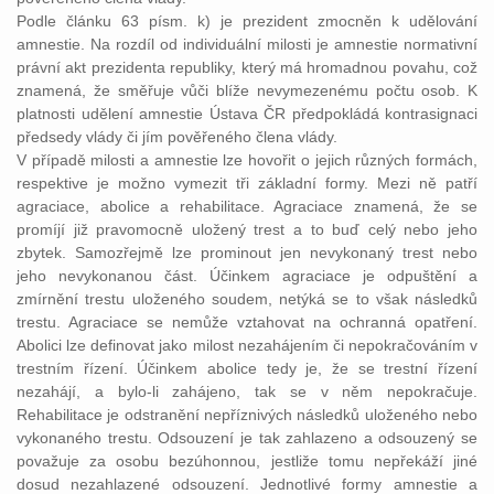
Podle článku 63 písm. k) je prezident zmocněn k udělování
amnestie. Na rozdíl od individuální milosti je amnestie normativní
právní akt prezidenta republiky, který má hromadnou povahu, což
znamená, že směřuje vůči blíže nevymezenému počtu osob. K
platnosti udělení amnestie Ústava ČR předpokládá kontrasignaci
předsedy vlády či jím pověřeného člena vlády.
V případě milosti a amnestie lze hovořit o jejich různých formách,
respektive je možno vymezit tři základní formy. Mezi ně patří
agraciace, abolice a rehabilitace. Agraciace znamená, že se
promíjí již pravomocně uložený trest a to buď celý nebo jeho
zbytek. Samozřejmě lze prominout jen nevykonaný trest nebo
jeho nevykonanou část. Účinkem agraciace je odpuštění a
zmírnění trestu uloženého soudem, netýká se to však následků
trestu. Agraciace se nemůže vztahovat na ochranná opatření.
Abolici lze definovat jako milost nezahájením či nepokračováním v
trestním řízení. Účinkem abolice tedy je, že se trestní řízení
nezahájí, a bylo-li zahájeno, tak se v něm nepokračuje.
Rehabilitace je odstranění nepříznivých následků uloženého nebo
vykonaného trestu. Odsouzení je tak zahlazeno a odsouzený se
považuje za osobu bezúhonnou, jestliže tomu nepřekáží jiné
dosud nezahlazené odsouzení. Jednotlivé formy amnestie a