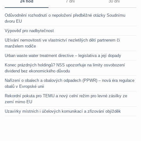
24 hod
7 dní
30 dní
Odůvodnění rozhodnutí o nepoložení předběžné otázky Soudnímu
dvoru EU
Výpověď pro nadbytečnost
Užívání nemovitosti ve vlastnictví nezletilých dětí partnerem či
manželem rodiče
Urban waste water treatment directive – legislativa a její dopady
Konec prázdných holdingů? NSS upozorňuje na limity osvobození
dividend bez ekonomického důvodu
Nařízení o obalech a obalových odpadech (PPWR) – nová éra regulace
obalů v Evropské unii
Rekordní pokuta pro TEMU a nový celní režim pro levné zásilky ze
zemí mimo EU
Uzavírky místních i účelových komunikací a zřizování objížděk