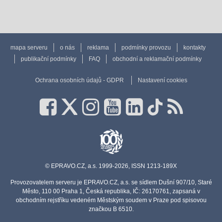
mapa serveru
o nás
reklama
podmínky provozu
kontakty
publikační podmínky
FAQ
obchodní a reklamační podmínky
Ochrana osobních údajů - GDPR
Nastavení cookies
© EPRAVO.CZ, a.s. 1999-2026, ISSN 1213-189X
Provozovatelem serveru je EPRAVO.CZ, a.s. se sídlem Dušní 907/10, Staré
Město, 110 00 Praha 1, Česká republika, IČ: 26170761, zapsaná v
obchodním rejstříku vedeném Městským soudem v Praze pod spisovou
značkou B 6510.