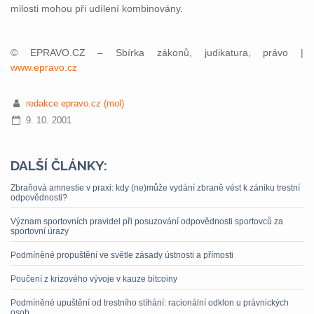
milosti mohou při udílení kombinovány.
© EPRAVO.CZ – Sbírka zákonů, judikatura, právo |
www.epravo.cz
redakce epravo.cz (mol)
9. 10. 2001
DALŠÍ ČLÁNKY:
Zbraňová amnestie v praxi: kdy (ne)může vydání zbraně vést k zániku trestní
odpovědnosti?
Význam sportovních pravidel při posuzování odpovědnosti sportovců za
sportovní úrazy
Podmíněné propuštění ve světle zásady ústnosti a přímosti
Poučení z krizového vývoje v kauze bitcoiny
Podmíněné upuštění od trestního stíhání: racionální odklon u právnických
osob