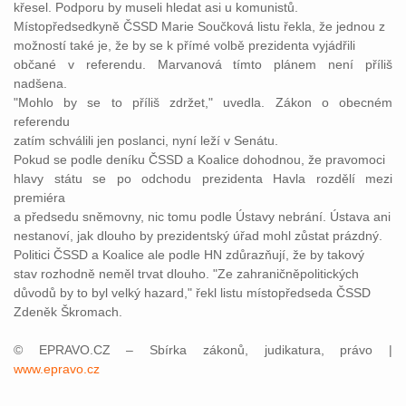
křesel. Podporu by museli hledat asi u komunistů.
Místopředsedkyně ČSSD Marie Součková listu řekla, že jednou z
možností také je, že by se k přímé volbě prezidenta vyjádřili
občané v referendu. Marvanová tímto plánem není příliš
nadšena.
"Mohlo by se to příliš zdržet," uvedla. Zákon o obecném
referendu
zatím schválili jen poslanci, nyní leží v Senátu.
Pokud se podle deníku ČSSD a Koalice dohodnou, že pravomoci
hlavy státu se po odchodu prezidenta Havla rozdělí mezi
premiéra
a předsedu sněmovny, nic tomu podle Ústavy nebrání. Ústava ani
nestanoví, jak dlouho by prezidentský úřad mohl zůstat prázdný.
Politici ČSSD a Koalice ale podle HN zdůrazňují, že by takový
stav rozhodně neměl trvat dlouho. "Ze zahraničněpolitických
důvodů by to byl velký hazard," řekl listu místopředseda ČSSD
Zdeněk Škromach.
© EPRAVO.CZ – Sbírka zákonů, judikatura, právo |
www.epravo.cz