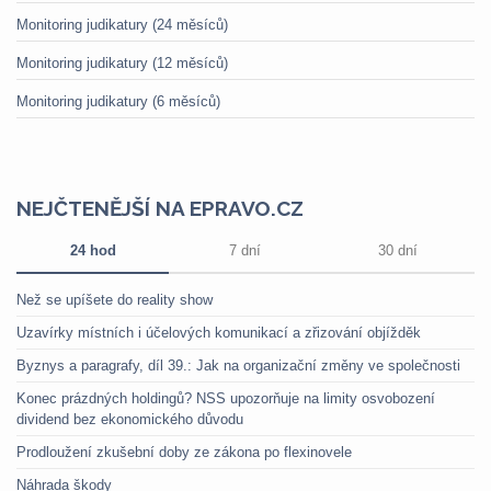
Monitoring judikatury (24 měsíců)
Monitoring judikatury (12 měsíců)
Monitoring judikatury (6 měsíců)
NEJČTENĚJŠÍ NA EPRAVO.CZ
24 hod
7 dní
30 dní
Než se upíšete do reality show
Uzavírky místních i účelových komunikací a zřizování objížděk
Byznys a paragrafy, díl 39.: Jak na organizační změny ve společnosti
Konec prázdných holdingů? NSS upozorňuje na limity osvobození
dividend bez ekonomického důvodu
Prodloužení zkušební doby ze zákona po flexinovele
Náhrada škody