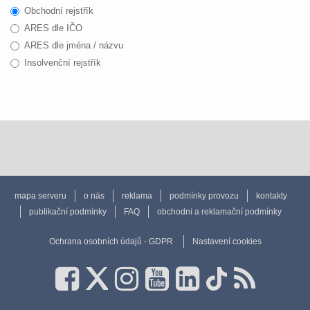
Obchodní rejstřík
ARES dle IČO
ARES dle jména / názvu
Insolvenční rejstřík
mapa serveru
o nás
reklama
podmínky provozu
kontakty
publikační podmínky
FAQ
obchodní a reklamační podmínky
Ochrana osobních údajů - GDPR
Nastavení cookies