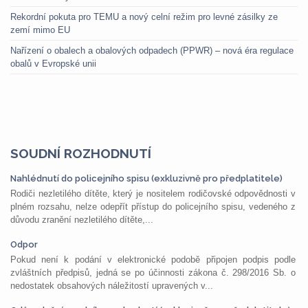
Rekordní pokuta pro TEMU a nový celní režim pro levné zásilky ze
zemí mimo EU
Nařízení o obalech a obalových odpadech (PPWR) – nová éra regulace
obalů v Evropské unii
SOUDNÍ ROZHODNUTÍ
Nahlédnutí do policejního spisu (exkluzivně pro předplatitele)
Rodiči nezletilého dítěte, který je nositelem rodičovské odpovědnosti v
plném rozsahu, nelze odepřít přístup do policejního spisu, vedeného z
důvodu zranění nezletilého dítěte,...
Odpor
Pokud není k podání v elektronické podobě připojen podpis podle
zvláštních předpisů, jedná se po účinnosti zákona č. 298/2016 Sb. o
nedostatek obsahových náležitostí upravených v...