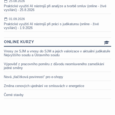
25.08.2026
Praktické využití AI nástrojů při analýze a tvorbě smluv (online - živé
vysílání) - 25.8.2026
01.09.2026
Praktické využití AI nástrojů při práci s judikaturou (online - živé
vysílání) - 1.9.2026
ONLINE KURZY
Vnosy ze SJM a vnosy do SJM a jejich valorizace v aktuální judikatuře
Nejvyššího soudu a Ústavního soudu
Výpověď z pracovního poměru z důvodu neomluveného zameškání
jedné směny
Nová „tlačítková povinnost“ pro e-shopy
Změna cenových ujednání ve smlouvách v energetice
Černé stavby