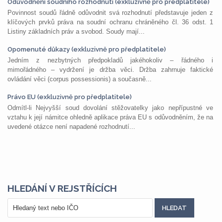
Odůvodnění soudního rozhodnutí (exkluzivně pro předplatitele)
Povinnost soudů řádně odůvodnit svá rozhodnutí představuje jeden z
klíčových prvků práva na soudní ochranu chráněného čl. 36 odst. 1
Listiny základních práv a svobod. Soudy mají...
Opomenuté důkazy (exkluzivně pro předplatitele)
Jedním z nezbytných předpokladů jakéhokoliv – řádného i
mimořádného – vydržení je držba věci. Držba zahrnuje faktické
ovládání věci (corpus possessionis) a současně...
Právo EU (exkluzivně pro předplatitele)
Odmítl-li Nejvyšší soud dovolání stěžovatelky jako nepřípustné ve
vztahu k její námitce ohledně aplikace práva EU s odůvodněním, že na
uvedené otázce není napadené rozhodnutí...
HLEDÁNÍ V REJSTŘÍCÍCH