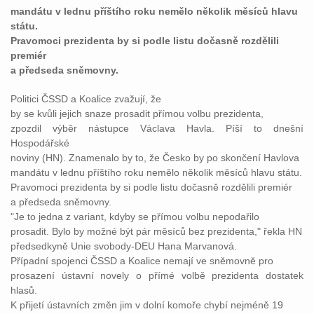
mandátu v lednu příštího roku nemělo několik měsíců hlavu
státu.
Pravomoci prezidenta by si podle listu dočasně rozdělili
premiér
a předseda sněmovny.
Politici ČSSD a Koalice zvažují, že
by se kvůli jejich snaze prosadit přímou volbu prezidenta,
zpozdil výběr nástupce Václava Havla. Píší to dnešní
Hospodářské
noviny (HN). Znamenalo by to, že Česko by po skončení Havlova
mandátu v lednu příštího roku nemělo několik měsíců hlavu státu.
Pravomoci prezidenta by si podle listu dočasně rozdělili premiér
a předseda sněmovny.
"Je to jedna z variant, kdyby se přímou volbu nepodařilo
prosadit. Bylo by možné být pár měsíců bez prezidenta," řekla HN
předsedkyně Unie svobody-DEU Hana Marvanová.
Případní spojenci ČSSD a Koalice nemají ve sněmovně pro
prosazení ústavní novely o přímé volbě prezidenta dostatek
hlasů.
K přijetí ústavních změn jim v dolní komoře chybí nejméně 19