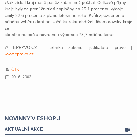
však získal kraj méně peněz z daní než počítal. Celkové příjmy
kraje byly za první čtvrtletí naplněny na 25,1 procenta, výdaje
činily 22,6 procenta z plánu letošního roku. Kvůli zpožděnému
náběhu výběru daní na začátku roku obdržel Jihomoravský kraje
ze
státního rozpočtu návratnou výpomoc 73,7 miliónu korun.
© EPRAVO.CZ – Sbírka zákonů, judikatura, právo |
www.epravo.cz
ČTK
20. 6. 2002
NOVINKY V ESHOPU
AKTUÁLNÍ AKCE