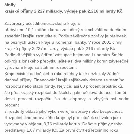
činily
krajské příjmy 2,227 miliardy, výdaje pak 2,216 miliardy Kč.
Závěrečný účet Jihomoravského kraje s
přebytkem 10,1 miliónu korun za loňský rok schválili na dnešním
zasedání krajští zastupitelé. Podle závěrečné zprávy je přebytek
na běžných účtech kraje u Komerční banky. V roce 2001 činily
krajské příjmy 2,227 miliardy, výdaje pak 2,216 miliardy Kč.
Podle dřívějšího vyjádření zástupce hejtmana Lubomíra Šmída
odkrojí z loňského přebytku ještě asi dva milióny korun závěrečné
vyrovnání kraje se státním rozpočtem.
Kraje existují od loňského roku a tehdy také nezískaly žádné
daňové příjmy. Financování krajů zajišťovaly dotace ze státního
rozpočtu nebo státní fondy. Nejvíce, asi 83 procent prostředků,
šlo přes krajský rozpočet do školství jako účelová dotace. Téměř
deset procent rozpočtu šlo do dopravy a zbylých asi sedm
procent
si rozdělily oblasti jako výkon veřejné správy nebo bezpečnost.
Rozpočet Jihomoravského kraje byl pro letošek schválen jako
vyrovnaný v objemu 3,76 miliardy korun. Daňové příjmy z toho
představují 1,07 miliardy Kč. Za první čtvrtletí letošního roku