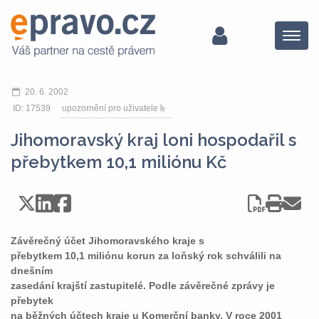
Menu
20. 6. 2002
ID: 17539
upozornění pro uživatele
Jihomoravský kraj loni hospodařil s
přebytkem 10,1 miliónu Kč
Závěrečný účet Jihomoravského kraje s
přebytkem 10,1 miliónu korun za loňský rok schválili na
dnešním
zasedání krajští zastupitelé. Podle závěrečné zprávy je
přebytek
na běžných účtech kraje u Komerční banky. V roce 2001