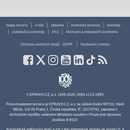
mapa serveru
o nás
reklama
podmínky provozu
kontakty
publikační podmínky
FAQ
obchodní a reklamační podmínky
Ochrana osobních údajů - GDPR
Nastavení cookies
© EPRAVO.CZ, a.s. 1999-2026, ISSN 1213-189X
Provozovatelem serveru je EPRAVO.CZ, a.s. se sídlem Dušní 907/10, Staré
Město, 110 00 Praha 1, Česká republika, IČ: 26170761, zapsaná v
obchodním rejstříku vedeném Městským soudem v Praze pod spisovou
značkou B 6510.
Automatické vytěžování textů a dat z této internetové stránky ve smyslu čl. 4