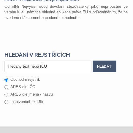
Odmítl-li Nejvyšší soud dovolání stěžovatelky jako nepřípustné ve
vztahu k její námitce ohledně aplikace práva EU s odůvodněním, že na
uvedené otázce není napadené rozhodnutí...
HLEDÁNÍ V REJSTŘÍCÍCH
Obchodní rejstřík
ARES dle IČO
ARES dle jména / názvu
Insolvenční rejstřík