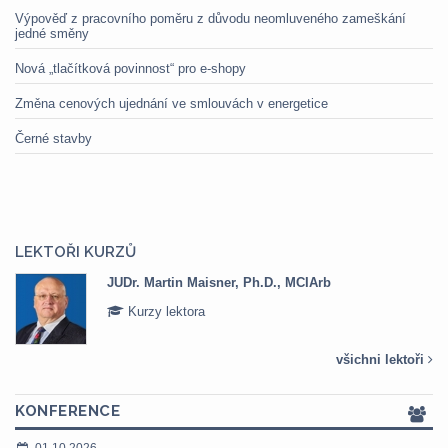
Výpověď z pracovního poměru z důvodu neomluveného zameškání
jedné směny
Nová „tlačítková povinnost“ pro e-shopy
Změna cenových ujednání ve smlouvách v energetice
Černé stavby
LEKTOŘI KURZŮ
JUDr. Martin Maisner, Ph.D., MCIArb
Kurzy lektora
všichni lektoři
KONFERENCE
01.10.2026