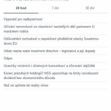
24 hod
7 dní
30 dní
Výpověď pro nadbytečnost
Užívání nemovitosti ve vlastnictví nezletilých dětí partnerem či
manželem rodiče
Odůvodnění rozhodnutí o nepoložení předběžné otázky Soudnímu
dvoru EU
Urban waste water treatment directive – legislativa a její dopady
Odpor
Uzavírky místních i účelových komunikací a zřizování objížděk
Konec prázdných holdingů? NSS upozorňuje na limity osvobození
dividend bez ekonomického důvodu
Než se upíšete do reality show