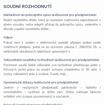
SOUDNÍ ROZHODNUTÍ
Nahlédnutí do policejního spisu (exkluzivně pro předplatitele)
Rodiči nezletilého dítěte, který je nositelem rodičovské odpovědnosti v
plném rozsahu, nelze odepřít přístup do policejního spisu, vedeného z
důvodu zranění nezletilého dítěte,...
Odpor
Pokud není k podání v elektronické podobě připojen podpis podle
zvláštních předpisů, jedná se po účinnosti zákona č. 298/2016 Sb. o
nedostatek obsahových náležitostí upravených v...
Odůvodnění soudního rozhodnutí (exkluzivně pro předplatitele)
Povinnost soudů řádně odůvodnit svá rozhodnutí představuje jeden z
klíčových prvků práva na soudní ochranu chráněného čl. 36 odst. 1
Listiny základních práv a svobod. Soudy mají...
Opomenuté důkazy (exkluzivně pro předplatitele)
Jedním z nezbytných předpokladů jakéhokoliv – řádného i
mimořádného – vydržení je držba věci. Držba zahrnuje faktické
ovládání věci (corpus possessionis) a současně...
Právo EU (exkluzivně pro předplatitele)