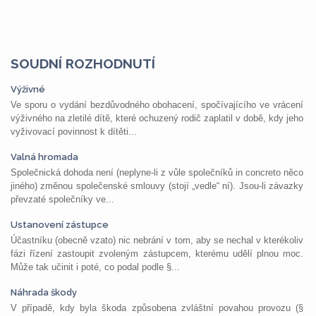
SOUDNÍ ROZHODNUTÍ
Výživné
Ve sporu o vydání bezdůvodného obohacení, spočívajícího ve vrácení
výživného na zletilé dítě, které ochuzený rodič zaplatil v době, kdy jeho
vyživovací povinnost k dítěti...
Valná hromada
Společnická dohoda není (neplyne-li z vůle společníků in concreto něco
jiného) změnou společenské smlouvy (stojí „vedle“ ní). Jsou-li závazky
převzaté společníky ve...
Ustanovení zástupce
Účastníku (obecně vzato) nic nebrání v tom, aby se nechal v kterékoliv
fázi řízení zastoupit zvoleným zástupcem, kterému udělí plnou moc.
Může tak učinit i poté, co podal podle §...
Náhrada škody
V případě, kdy byla škoda způsobena zvláštní povahou provozu (§