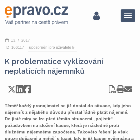
Menu
13. 7. 2017
ID: 106117
upozornění pro uživatele
K problematice vyklizování
neplatících nájemníků
Téměř každý pronajímatel se již dostal do situace, kdy jeho
nájemník z nějakého důvodu přestal řádně platit nájemné.
Do jisté míry se lze před těmito situacemi „pojistit“
požadavkem na složení kauce, která je následně proti
dlužnému nájemnému započtena. Takovéto řešení je však
pouze dočasné a neřeší situaci, kdy je již kauce vyčerpána a