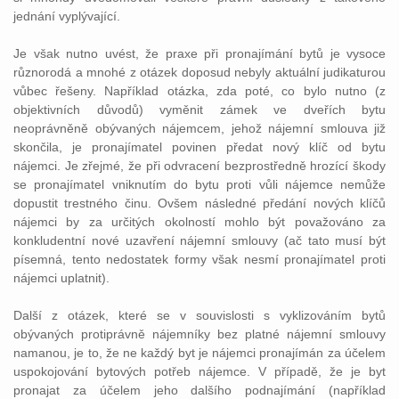
jednání vyplývající.
Je však nutno uvést, že praxe při pronajímání bytů je vysoce
různorodá a mnohé z otázek doposud nebyly aktuální judikaturou
vůbec řešeny. Například otázka, zda poté, co bylo nutno (z
objektivních důvodů) vyměnit zámek ve dveřích bytu
neoprávněně obývaných nájemcem, jehož nájemní smlouva již
skončila, je pronajímatel povinen předat nový klíč od bytu
nájemci. Je zřejmé, že při odvracení bezprostředně hrozící škody
se pronajímatel vniknutím do bytu proti vůli nájemce nemůže
dopustit trestného činu. Ovšem následné předání nových klíčů
nájemci by za určitých okolností mohlo být považováno za
konkludentní nové uzavření nájemní smlouvy (ač tato musí být
písemná, tento nedostatek formy však nesmí pronajímatel proti
nájemci uplatnit).
Další z otázek, které se v souvislosti s vyklizováním bytů
obývaných protiprávně nájemníky bez platné nájemní smlouvy
namanou, je to, že ne každý byt je nájemci pronajímán za účelem
uspokojování bytových potřeb nájemce. V případě, že je byt
pronajat za účelem jeho dalšího podnajímání (například