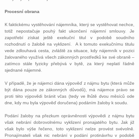
Procesní obrana
K faktickému vystěhování nájemníka, který se vystěhovat nechce,
totiž nepostačuje pouhý fakt ukončení nájemní smlouvy. Je
zapotřebí získat ještě exekuční titul v podobě soudního
rozhodnutí o žalobě na vyklizení. A k tomuto exekučnímu titulu
vede zdlouhavá cesta, zvláště za situace, kdy nájemník v pozici
žalovaného využívá všech zákonných prostředků ke své obraně –
zatímco stále fyzicky přebývá v bytě, za který neplatí řádně
sjednané nájemné.
V případě, že je nájemci dána výpověď z nájmu bytu (která může
být dána pouze ze zákonných důvodů), má nájemce právo se
proti této výpovědi bránit včas (tedy ve lhůtě dvou měsíců ode
dne, kdy mu byla výpověď doručena) podáním žaloby k soudu.
Podání žaloby na přezkum oprávněnosti výpovědi z nájmu bytu
však nebrání dobrovolnému vyklizení pronajatého bytu. Jak již
však bylo výše řečeno, toto vyklizení nelze provést svévolně.
Pronajímateli však nic nebrání v podání protinávrhu v podobě