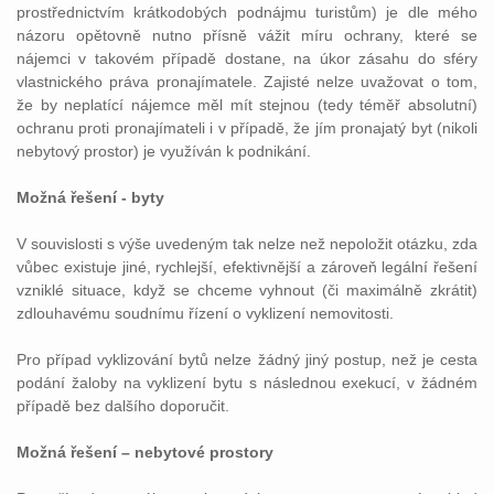
prostřednictvím krátkodobých podnájmu turistům) je dle mého
názoru opětovně nutno přísně vážit míru ochrany, které se
nájemci v takovém případě dostane, na úkor zásahu do sféry
vlastnického práva pronajímatele. Zajisté nelze uvažovat o tom,
že by neplatící nájemce měl mít stejnou (tedy téměř absolutní)
ochranu proti pronajímateli i v případě, že jím pronajatý byt (nikoli
nebytový prostor) je využíván k podnikání.
Možná řešení - byty
V souvislosti s výše uvedeným tak nelze než nepoložit otázku, zda
vůbec existuje jiné, rychlejší, efektivnější a zároveň legální řešení
vzniklé situace, když se chceme vyhnout (či maximálně zkrátit)
zdlouhavému soudnímu řízení o vyklizení nemovitosti.
Pro případ vyklizování bytů nelze žádný jiný postup, než je cesta
podání žaloby na vyklizení bytu s následnou exekucí, v žádném
případě bez dalšího doporučit.
Možná řešení – nebytové prostory