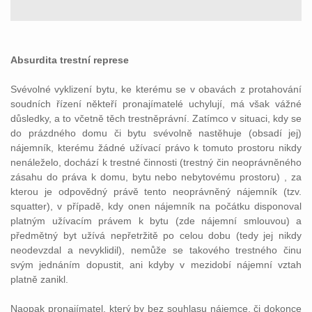
Absurdita trestní represe
Svévolné vyklizení bytu, ke kterému se v obavách z protahování
soudních řízení někteří pronajímatelé uchylují, má však vážné
důsledky, a to včetně těch trestněprávní. Zatímco v situaci, kdy se
do prázdného domu či bytu svévolně nastěhuje (obsadí jej)
nájemník, kterému žádné užívací právo k tomuto prostoru nikdy
nenáleželo, dochází k trestné činnosti (trestný čin neoprávněného
zásahu do práva k domu, bytu nebo nebytovému prostoru) , za
kterou je odpovědný právě tento neoprávněný nájemník (tzv.
squatter), v případě, kdy onen nájemník na počátku disponoval
platným užívacím právem k bytu (zde nájemní smlouvou) a
předmětný byt užívá nepřetržitě po celou dobu (tedy jej nikdy
neodevzdal a nevyklidil), nemůže se takového trestného činu
svým jednáním dopustit, ani kdyby v mezidobí nájemní vztah
platně zanikl.
Naopak pronajímatel, který by bez souhlasu nájemce, či dokonce