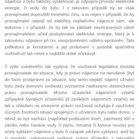
nájemce z bytu fakticky vystěhovat, je odpojení přívodu elektrické
energie, či vody do bytu. I v takovém případě by se však
pronajímatel dopouštěl trestného činu, a to nejen v případě, že by
pronajímatel odpojil od elektřiny neplatícího nájemce sám, ale
dokonce i v případě, že by tak na základě neuhrazených záloh
pronajímatelem učinil poskytovatel elektrické energie, který je k
takovému odpojení při tzv. neoprávněném odběru oprávněn. Tato
judikatura je konstantní a její prolomení v podobě opačného
rozhodnutí tak nelze v nejbližší době očekávat.
Z výše uvedeného tak vyplývá, že současná legislativa dostala
pronajímatele do situace, kdy je právo nájemce na nerušené (byť
de facto protiprávní za situace, kdy tento neplatí nájem) užívání
bytu (tedy domovní svoboda) významně nadřazeno vlastnickému
právu pronajímatele. Mnoho účastníků nájemních vztahů
(případně bývalých účastníků již zaniklých nájemních vztahů) se
tak s ohledem na omezené právní možnosti uchyluje k využívání
různých životních situací spojených s užíváním bytu nebo domu, v
němž se byt nachází (například poškození dveří, zalomený klíč v
zámku nebo havárie vody či plynu, hmotná či bytová nouze) pro
účely vyklizení nájemce z bytu či naopak zdržení vyklizení, aniž by
si mnohdy uvědomovali veškeré právní důsledky z takového