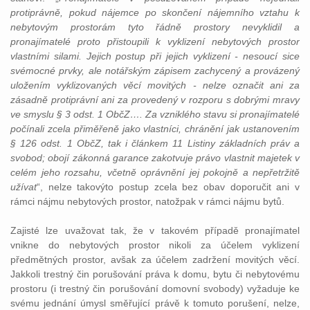
protiprávně, pokud nájemce po skončení nájemního vztahu k
nebytovým prostorám tyto řádně prostory nevyklidil a
pronajímatelé proto přistoupili k vyklizení nebytových prostor
vlastními silami. Jejich postup při jejich vyklizení - nesoucí sice
svémocné prvky, ale notářským zápisem zachycený a provázený
uložením vyklizovaných věcí movitých - nelze označit ani za
zásadně protiprávní ani za provedený v rozporu s dobrými mravy
ve smyslu § 3 odst. 1 ObčZ…. Za vzniklého stavu si pronajímatelé
počínali zcela přiměřeně jako vlastníci, chránění jak ustanovením
§ 126 odst. 1 ObčZ, tak i článkem 11 Listiny základních práv a
svobod; obojí zákonná garance zakotvuje právo vlastnit majetek v
celém jeho rozsahu, včetně oprávnění jej pokojně a nepřetržitě
užívat
“, nelze takovýto postup zcela bez obav doporučit ani v
rámci nájmu nebytových prostor, natožpak v rámci nájmu bytů.
Zajisté lze uvažovat tak, že v takovém případě pronajímatel
vnikne do nebytových prostor nikoli za účelem vyklizení
předmětných prostor, avšak za účelem zadržení movitých věcí.
Jakkoli trestný čin porušování práva k domu, bytu či nebytovému
prostoru (i trestný čin porušování domovní svobody) vyžaduje ke
svému jednání úmysl směřující právě k tomuto porušení, nelze,