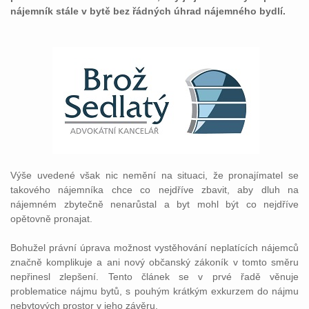
nájemník stále v bytě bez řádných úhrad nájemného bydlí.
Výše uvedené však nic nemění na situaci, že pronajímatel se
takového nájemníka chce co nejdříve zbavit, aby dluh na
nájemném zbytečně nenarůstal a byt mohl být co nejdříve
opětovně pronajat.
Bohužel právní úprava možnost vystěhování neplatících nájemců
značně komplikuje a ani nový občanský zákoník v tomto směru
nepřinesl zlepšení. Tento článek se v prvé řadě věnuje
problematice nájmu bytů, s pouhým krátkým exkurzem do nájmu
nebytových prostor v jeho závěru.