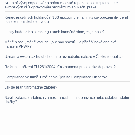
Aktuální vývoj odpadového práva v České republice: od implementace
evropských cílů k praktickým problémům aplikační praxe
Konec prázdných holdingů? NSS upozorňuje na limity osvobození dividend
bez ekonomického důvodu
Limity hudebního samplingu aneb konečně víme, co je pastiš
Méně plastu, méně vzduchu, víc povinností. Co přináší nové obalové
nařízení PPWR?
Uznání a výkon cizího obchodního rozhodčího nálezu v České republice
Reforma nařízení EU 261/2004: Co znamená pro letecké dopravce?
Compliance ve firmě: Proč nestojí jen na Compliance Officerovi
Jak se bránit hromadné žalobě?
Návrh zákona o státních zaměstnancích – modernizace nebo oslabení státní
služby?