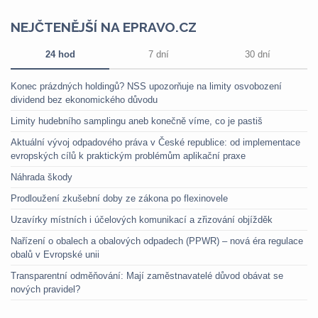
NEJČTENĚJŠÍ NA EPRAVO.CZ
24 hod
7 dní
30 dní
Konec prázdných holdingů? NSS upozorňuje na limity osvobození
dividend bez ekonomického důvodu
Limity hudebního samplingu aneb konečně víme, co je pastiš
Aktuální vývoj odpadového práva v České republice: od implementace
evropských cílů k praktickým problémům aplikační praxe
Náhrada škody
Prodloužení zkušební doby ze zákona po flexinovele
Uzavírky místních i účelových komunikací a zřizování objížděk
Nařízení o obalech a obalových odpadech (PPWR) – nová éra regulace
obalů v Evropské unii
Transparentní odměňování: Mají zaměstnavatelé důvod obávat se
nových pravidel?