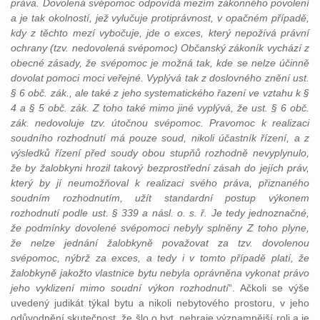
práva. Dovolená svépomoc odpovídá mezím zákonného povolení
a je tak okolností, jež vylučuje protiprávnost, v opačném případě,
kdy z těchto mezí vybočuje, jde o exces, který nepožívá právní
ochrany (tzv. nedovolená svépomoc) Občanský zákoník vychází z
obecné zásady, že svépomoc je možná tak, kde se nelze účinně
dovolat pomoci moci veřejné. Vyplývá tak z doslovného znění ust.
§ 6 obč. zák., ale také z jeho systematického řazení ve vztahu k §
4 a § 5 obč. zák. Z toho také mimo jiné vyplývá, že ust. § 6 obč.
zák. nedovoluje tzv. útočnou svépomoc. Pravomoc k realizaci
soudního rozhodnutí má pouze soud, nikoli účastník řízení, a z
výsledků řízení před soudy obou stupňů rozhodně nevyplynulo,
že by žalobkyni hrozil takový bezprostřední zásah do jejích práv,
který by jí neumožňoval k realizaci svého práva, přiznaného
soudním rozhodnutím, užít standardní postup výkonem
rozhodnutí podle ust. § 339 a násl. o. s. ř. Je tedy jednoznačné,
že podmínky dovolené svépomoci nebyly splněny Z toho plyne,
že nelze jednání žalobkyně považovat za tzv. dovolenou
svépomoc, nýbrž za exces, a tedy i v tomto případě platí, že
žalobkyně jakožto vlastnice bytu nebyla oprávněna vykonat právo
jeho vyklizení mimo soudní výkon rozhodnutí
“. Ačkoli se výše
uvedený judikát týkal bytu a nikoli nebytového prostoru, v jeho
odůvodnění skutečnost, že šlo o byt, nehraje významnější roli a je