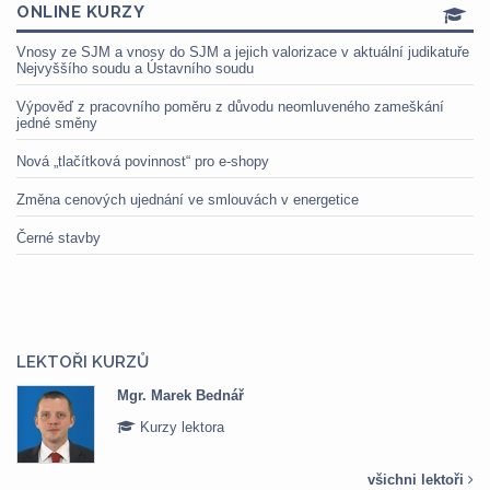
ONLINE KURZY
Vnosy ze SJM a vnosy do SJM a jejich valorizace v aktuální judikatuře
Nejvyššího soudu a Ústavního soudu
Výpověď z pracovního poměru z důvodu neomluveného zameškání
jedné směny
Nová „tlačítková povinnost“ pro e-shopy
Změna cenových ujednání ve smlouvách v energetice
Černé stavby
LEKTOŘI KURZŮ
r. Marek Bednář
Mgr. V
Kurzy lektora
Kurz
všichni lektoři