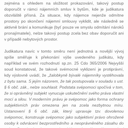
zejména s ohledem na složitost prokazování, takový postup
doporučit v rámci nájemních smluv k bytům, kde je judikatura
obzvláště přísná. Za situace, kdy nájemce nejenže odmítne
prostory po skončení nájemní smlouvy vyklidit, ale následně se
aktivně brání a komunikuje (byť pouze ve smyslu odmítání nároků
pronajímatele), nelze takový postup zcela bez obav doporučit ani
v případě nebytových prostor.
Judikatura navíc v tomto směru není jednotná a novější vývoj
spíše směřuje k překonání výše uvedeného judikátu, kdy
například ve svém rozhodnutí sp.zn. 25 Cdo 365/2006 Nejvyšší
soud konstatoval, že takové svémocné vyklizení je protiprávní,
kdy výslovně uvádí, že „
žalobkyně bývalé nájemníky vystěhovala
z bytu sama. S jejím názorem, že tak postupovala v souladu s ust.
§ 6 obč. zák., nelze souhlasit. Podstata svépomoci spočívá v tom,
že si oprávněný subjekt vynucuje uskutečnění svého práva vlastní
mocí a silou. V moderním právu je svépomoc jako forma ochrany
subjektivních práv omezena jen na zcela nezbytnou míru.
Ustanovení § 6 obč. zák, který upravuje tzv. dovolenou
svépomoc, konstruuje svépomoc jako subjektivní právo ohrožené
osoby k odvrácení bezprostředního a neoprávněného zásahu do