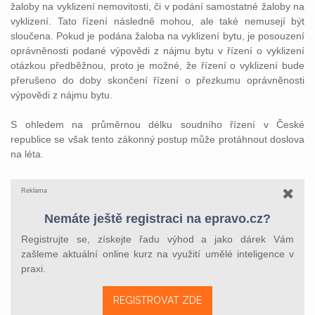
žaloby na vyklizení nemovitosti, či v podání samostatné žaloby na
vyklizení. Tato řízení následně mohou, ale také nemusejí být
sloučena. Pokud je podána žaloba na vyklizení bytu, je posouzení
oprávněnosti podané výpovědi z nájmu bytu v řízení o vyklizení
otázkou předběžnou, proto je možné, že řízení o vyklizení bude
přerušeno do doby skončení řízení o přezkumu oprávněnosti
výpovědi z nájmu bytu.
S ohledem na průměrnou délku soudního řízení v České
republice se však tento zákonný postup může protáhnout doslova
na léta.
Reklama
Nemáte ještě registraci na epravo.cz?
Registrujte se, získejte řadu výhod a jako dárek Vám
zašleme aktuální online kurz na využití umělé inteligence v
praxi.
REGISTROVAT ZDE