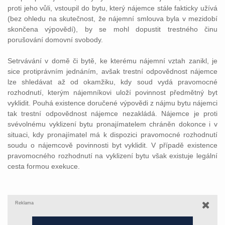
proti jeho vůli, vstoupil do bytu, který nájemce stále fakticky užívá
(bez ohledu na skutečnost, že nájemní smlouva byla v mezidobí
skončena výpovědí), by se mohl dopustit trestného činu
porušování domovní svobody.
Setrvávání v domě či bytě, ke kterému nájemní vztah zanikl, je
sice protiprávním jednáním, avšak trestní odpovědnost nájemce
lze shledávat až od okamžiku, kdy soud vydá pravomocné
rozhodnutí, kterým nájemníkovi uloží povinnost předmětný byt
vyklidit. Pouhá existence doručené výpovědi z nájmu bytu nájemci
tak trestní odpovědnost nájemce nezakládá. Nájemce je proti
svévolnému vyklizení bytu pronajímatelem chráněn dokonce i v
situaci, kdy pronajímatel má k dispozici pravomocné rozhodnutí
soudu o nájemcově povinnosti byt vyklidit. V případě existence
pravomocného rozhodnutí na vyklizení bytu však existuje legální
cesta formou exekuce.
Reklama