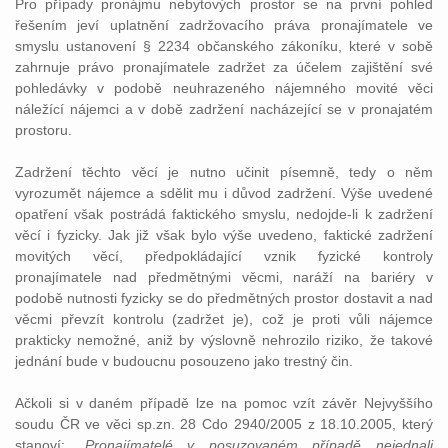
Pro případy pronájmu nebytových prostor se na první pohled
řešením jeví uplatnění zadržovacího práva pronajímatele ve
smyslu ustanovení § 2234 občanského zákoníku, které v sobě
zahrnuje právo pronajímatele zadržet za účelem zajištění své
pohledávky v podobě neuhrazeného nájemného movité věci
náležící nájemci a v době zadržení nacházející se v pronajatém
prostoru.
Zadržení těchto věcí je nutno učinit písemně, tedy o něm
vyrozumět nájemce a sdělit mu i důvod zadržení. Výše uvedené
opatření však postrádá faktického smyslu, nedojde-li k zadržení
věcí i fyzicky. Jak již však bylo výše uvedeno, faktické zadržení
movitých věcí, předpokládající vznik fyzické kontroly
pronajímatele nad předmětnými věcmi, naráží na bariéry v
podobě nutnosti fyzicky se do předmětných prostor dostavit a nad
věcmi převzít kontrolu (zadržet je), což je proti vůli nájemce
prakticky nemožné, aniž by výslovně nehrozilo riziko, že takové
jednání bude v budoucnu posouzeno jako trestný čin.
Ačkoli si v daném případě lze na pomoc vzít závěr Nejvyššího
soudu ČR ve věci sp.zn. 28 Cdo 2940/2005 z 18.10.2005, který
stanoví: „
Pronajímatelé v posuzovaném případě nejednali