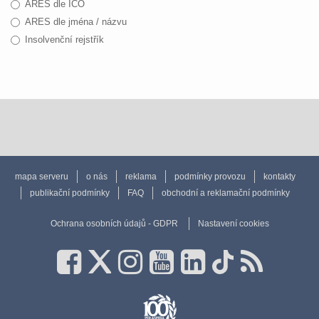
ARES dle IČO
ARES dle jména / názvu
Insolvenční rejstřík
mapa serveru
o nás
reklama
podmínky provozu
kontakty
publikační podmínky
FAQ
obchodní a reklamační podmínky
Ochrana osobních údajů - GDPR
Nastavení cookies