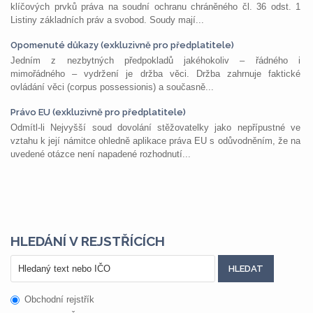
klíčových prvků práva na soudní ochranu chráněného čl. 36 odst. 1
Listiny základních práv a svobod. Soudy mají...
Opomenuté důkazy (exkluzivně pro předplatitele)
Jedním z nezbytných předpokladů jakéhokoliv – řádného i
mimořádného – vydržení je držba věci. Držba zahrnuje faktické
ovládání věci (corpus possessionis) a současně...
Právo EU (exkluzivně pro předplatitele)
Odmítl-li Nejvyšší soud dovolání stěžovatelky jako nepřípustné ve
vztahu k její námitce ohledně aplikace práva EU s odůvodněním, že na
uvedené otázce není napadené rozhodnutí...
HLEDÁNÍ V REJSTŘÍCÍCH
Obchodní rejstřík