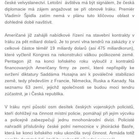
české velvyslanectví. Letošní ávštěva má být signálem, že česká
diplomacie má zájem angažovat se při obnově Iráku. Premiér
Vladimír Špidla zatím nemá v plánu tuto klíčovou oblast v
dohledné době navštívit.
Američané již zahájili nabídkové řízení na stavební kontrakty v
Iráku za pět miliard dolarů. Je to první vlna tendrů na zakázky z v
celkové částce téměř 19 miliardy dolarů (asi 475 miliardkorun),
které vyčlenil Kongres na rekonstrukci válkou poškozené země.
Pentagon již na konci loňského roku vyloučil z kontraktů
financovaných Američany firmy ze zemí, které nepřispěly ke
svržení diktatury Saddáma Husajna ani k poválečné stabilizaci
země, tedy především z Francie, Německa, Ruska a Kanady. Na
seznamu 63 zemí, jejichž společnosti se budou moci tendru
zúčastnit, je i Česká republika.
V Iráku nyní působí osm desítek českých vojenských policistů,
kteří dohlížejí na činnost místní policie, pomáhají při jejím výcviku
a policejně zabezpečují jednu mnohonárodní divizi. Policisté
nahradili příslušníky české polní nemocnice v jihoirácké Basře,
která ke konci loňského roku ukončila svoji činnost. Armáda totiž