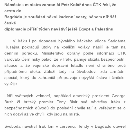
Náměstek ministra zahraničí Petr Kolář dnes ČTK řekl, že
cesta do
Bagdádu je součástí několikadenní cesty, během níž šéf
české
diplomacie příští týden navštíví ještě Egypt a Palestinu.
V Iráku i po dopadení bývalého iráckého vůdce Saddáma
Husajna pokračují útoky na koaliční vojáky, násilí je tam na
denním pořádku. Ministerstvo obrany podle informací ČTK
varovalo Černínský palác, že v Iráku panuje složitá bezpečnostní
situace a že vojenské dopravní letadlo není chráněno proti
případnému útoku. Záleží tedy na Svobodovi, zda armádní
speciál, který do zahraničí přepravuje nejvyšší ústavní činitele,
využije.
Lídři světových velmocí, například americký prezident George
Bush či britský premiér Tony Blair své návštěvy Iráku z
bezpečnostních důvodů do poslední chvíle tají a veřejnost se o
nich dozví až ve chvíli, kdy jsou na místě.
Svoboda navštívil Irák loni v červenci. Tehdy v Bagdádu otevřel