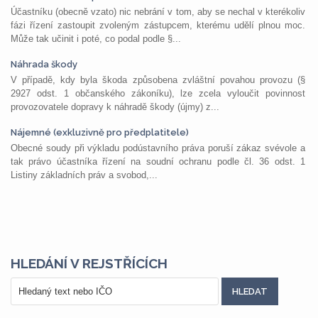
Účastníku (obecně vzato) nic nebrání v tom, aby se nechal v kterékoliv
fázi řízení zastoupit zvoleným zástupcem, kterému udělí plnou moc.
Může tak učinit i poté, co podal podle §...
Náhrada škody
V případě, kdy byla škoda způsobena zvláštní povahou provozu (§
2927 odst. 1 občanského zákoníku), lze zcela vyloučit povinnost
provozovatele dopravy k náhradě škody (újmy) z...
Nájemné (exkluzivně pro předplatitele)
Obecné soudy při výkladu podústavního práva poruší zákaz svévole a
tak právo účastníka řízení na soudní ochranu podle čl. 36 odst. 1
Listiny základních práv a svobod,...
HLEDÁNÍ V REJSTŘÍCÍCH